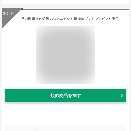
SOLD
父の日 選べる 焼酎 おつまみ セット 贈り物 ギフト プレゼント 実用的 SALE セール s10 壱岐 人気 御年賀 年賀 内祝 祝
類似商品を探す