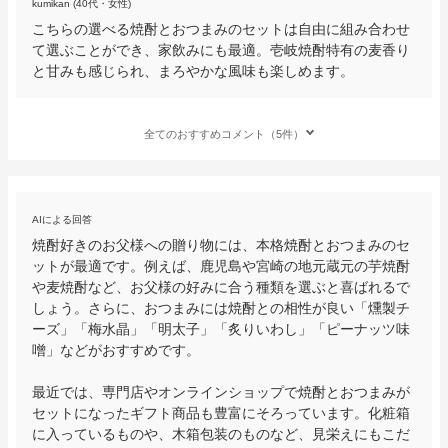
kumikan (40代・女性)
こちらの選べる焼酎とおつまみのセットは自由に組み合わせ
て選ぶことができ、家飲みにも最適。壱岐焼酎特有の麦香り
と甘みも感じられ、まろやかな風味も楽しめます。
全てのおすすめコメント（5件）
AIによる回答
焼酎好きのお父様への贈り物には、本格焼酎とおつまみのセ
ットが最適です。例えば、鹿児島や宮崎の地元蔵元の芋焼酎
や麦焼酎など、お父様の好みに合う種類を選ぶと喜ばれるで
しょう。さらに、おつまみには焼酎との相性が良い「燻製チ
ーズ」「梅水晶」「明太子」「炙りいわし」「ピーナッツ味
噌」などがおすすめです。

最近では、専門店やオンラインショップで焼酎とおつまみが
セットになったギフト商品も豊富にそろっています。化粧箱
に入っているものや、木箱包装のものなど、見栄えにもこだ