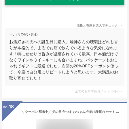
価格と在庫を
楽天
でチェック
>>
マサマサ(60代・男性)
お酒好きの夫への誕生日に購入。煙神さんの燻製はどれも香
りが本格的で、まるでお店で飲んでいるような気分になれま
す！特にせせりは旨みが凝縮されていて最高。日本酒だけで
なくワインやウイスキーにも合いますね。パッケージもおし
ゃれでギフトに最適でした。次回の20%OFFクーポンを使っ
て、今度は自分用にリピートしようと思います。大満足のお
取り寄せでした！
全てのおすすめコメント
(
6
件)
>
18
no.
＼ クーポン 配布中／ 父の日 缶つま おつまみ 缶詰 4種類の セット から 選べる お酒 に合う 10缶 詰め合わせ 【 送料無料 沖縄以外】 国分 K&K 高級 おつまみセット 肉 魚 魚介 酒のつまみ 惣菜 常温保存 プレゼント 贈り物 実用的 2026 内祝い お返し ギフト