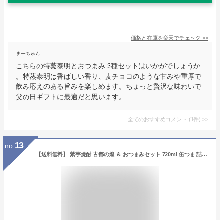
価格と在庫を
楽天
でチェック
>>
まーちゅん
こちらの特蒸泰明とおつまみ 3種セットはいかがでしょうか
。特蒸泰明は香ばしい香り、麦チョコのような甘みや重厚で
飲み応えのある旨みを楽しめます。ちょっと贅沢な味わいで
父の日ギフトに最適だと思います。
全てのおすすめコメント
(
1
件)
>
13
no.
【送料無料】 紫芋焼酎 古都の煌 ＆ おつまみセット 720ml 缶つま 詰め合わせ 晩酌セット 父の日 誕生日 プレゼント 京都の焼酎