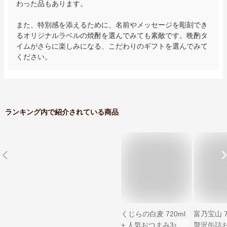
わった品もあります。

また、特別感を添えるために、名前やメッセージを彫刻でき
るオリジナルラベルの焼酎を選んでみても素敵です。晩酌タ
イムがさらに楽しみになる、こだわりのギフトを選んでみて
ください。
ランキング内で紹介されている商品
くじらの白麦 720ml
富乃宝山 7
+ 人気おつまみ3点セ
贅沢缶詰お