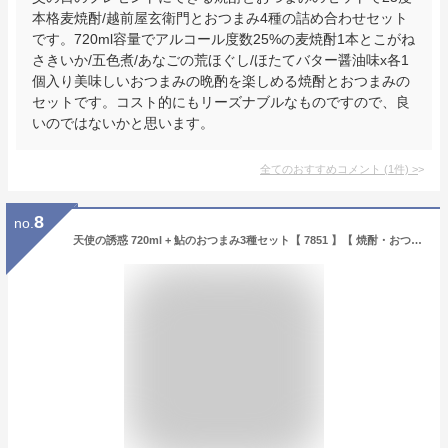
本格麦焼酎/越前屋玄衛門とおつまみ4種の詰め合わせセット
です。720ml容量でアルコール度数25%の麦焼酎1本とこがね
さきいか/五色煮/あなごの荒ほぐし/ほたてバター醤油味x各1
個入り美味しいおつまみの晩酌を楽しめる焼酎とおつまみの
セットです。コスト的にもリーズナブルなものですので、良
いのではないかと思います。
全てのおすすめコメント
(
1
件)
>
8
no.
天使の誘惑 720ml + 鮎のおつまみ3種セット【 7851 】【 焼酎・おつまみセット 】【 送料無料 】【 父の日 贈り物 ギフト プレゼント 】