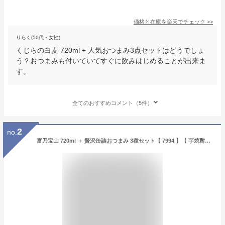
価格と在庫を
楽天
でチェック
>>
りらく(50代・女性)
くじらの白麦 720ml + 人気おつまみ3点セットはどうでしょ
う？おつまみも付いていてすぐに飲みはじめることが出来ま
す。
全てのおすすめコメント（5件）
2
no.
富乃宝山 720ml ＋ 贅沢缶詰おつまみ 3種セット【 7994 】【 芋焼酎・おつまみセット 】【 送料無料 】【 父の日 贈り物 ギフト プレゼント 】