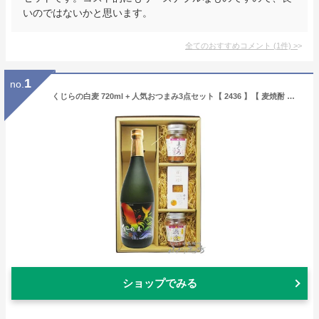
いのではないかと思います。
全てのおすすめコメント
(
1
件)
>
1
no.
くじらの白麦 720ml + 人気おつまみ3点セット【 2436 】【 麦焼酎 】【 要冷蔵 】【 送料無料 】【 父の日 贈り物 ギフト プレゼント 】
ショップでみる