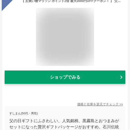
【 お買い物マラソン ポイント2倍 最大2000円OFFクーポン！ 】 父の日 おつまみ ギフト 魚 焼酎 本格芋焼酎 黒霧島＆ふぐの子ぬか漬けセット父の日 お酒 ギフト 父親 誕生日 プレゼント 食べ物 長寿祝いお祝い
ショップでみる
価格と在庫を
楽天
でチェック
>>
すしまん(50代・男性)
父の日ギフトにふさわしい、人気銘柄、黒霧島とおつまみが
セットになった贅沢ギフトパッケージがおすすめ。石川伝統