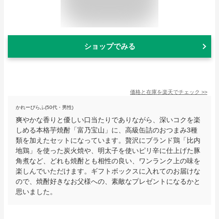
ショップでみる
価格と在庫を
楽天
でチェック
>>
かれーぴらふ(50代・男性)
爽やかな香りと優しい口当たりでありながら、深いコクを楽
しめる本格芋焼酎「富乃宝山」に、高級缶詰のおつまみ3種
類を加えたセットになっています。贅沢にブランド鶏「比内
地鶏」を使った炭火焼や、明太子を使いピリ辛に仕上げた豚
角煮など、どれも焼酎とも相性の良い、ワンランク上の味を
楽しんでいただけます。ギフトボックスに入れてのお届けな
ので、焼酎好きなお父様への、素敵なプレゼントになるかと
思いました。