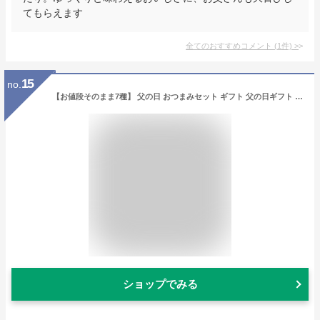
てもらえます
全てのおすすめコメント
(
1
件)
>
15
no.
【お値段そのまま7種】 父の日 おつまみセット ギフト 父の日ギフト 2026 【 日本酒・焼酎党 おつまみ 7選 】 プレゼント 実用的 父 義父 つまみ 食べ物 グルメ 誕生日 男性 珍味 海鮮 魚 父親 お父さん 誕生日プレゼント 内祝い おつまみギフト セット お酒 酒 酒のつまみ
ショップでみる