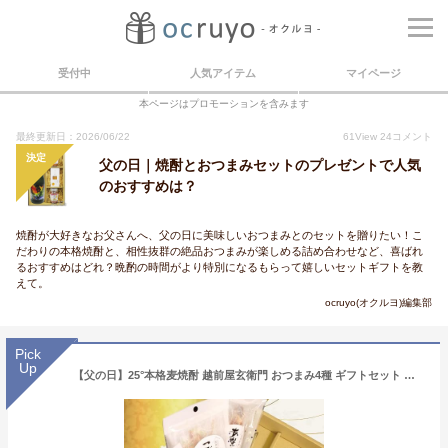
受付中
人気アイテム
マイページ
本ページはプロモーションを含みます
最終更新日：2026/06/22
61
View
24
コメント
決定
父の日｜焼酎とおつまみセットのプレゼントで人気
のおすすめは？
焼酎が大好きなお父さんへ、父の日に美味しいおつまみとのセットを贈りたい！こ
だわりの本格焼酎と、相性抜群の絶品おつまみが楽しめる詰め合わせなど、喜ばれ
るおすすめはどれ？晩酌の時間がより特別になるもらって嬉しいセットギフトを教
えて。
ocruyo(オクルヨ)編集部
Pick
Up
【父の日】25°本格麦焼酎 越前屋玄衛門 おつまみ4種 ギフトセット 詰め合わせ むぎ焼酎 内祝い お返し 贈り物 プレゼント 晩酌