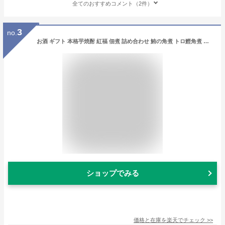
全てのおすすめコメント（2件）
3
no.
お酒 ギフト 本格芋焼酎 紅福 佃煮 詰め合わせ 鮪の角煮 トロ鰹角煮 かご入り セット 送料無料 | 焼酎 芋焼酎 おつまみセット 晩酌セット 誕生日 プレゼント 還暦祝い 米寿 お祝い おつまみ ありがとう 内祝い 贈り物 熨斗 かけ紙付き
ショップでみる
価格と在庫を
楽天
でチェック
>>