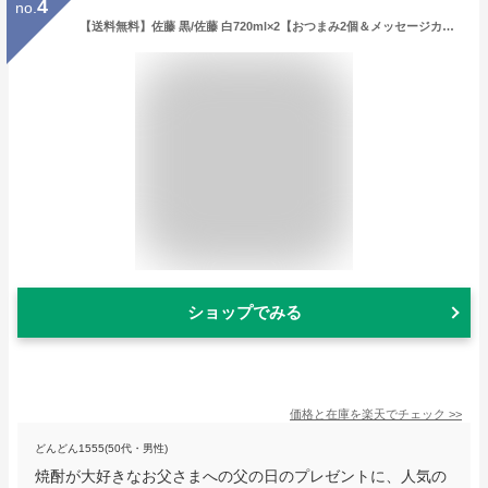
4
no.
【送料無料】佐藤 黒/佐藤 白720ml×2【おつまみ2個＆メッセージカップ1個】〔ギフト箱M付〕【□】【常温便限定】伍魚福
ショップでみる
価格と在庫を
楽天
でチェック
>>
どんどん1555(50代・男性)
焼酎が大好きなお父さまへの父の日のプレゼントに、人気の