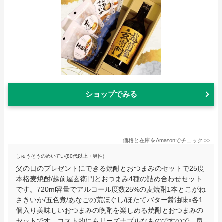
ショップでみる
価格と在庫を
Amazon
でチェック
>>
しゅうそうのめいてい(80代以上・男性)
父の日のプレゼントにできる焼酎とおつまみのセットで25度
本格麦焼酎/越前屋玄衛門とおつまみ4種の詰め合わせセット
です。720ml容量でアルコール度数25%の麦焼酎1本とこがね
さきいか/五色煮/あなごの荒ほぐし/ほたてバター醤油味x各1
個入り美味しいおつまみの晩酌を楽しめる焼酎とおつまみの
セットです。コスト的にもリーズナブルなものですので、良