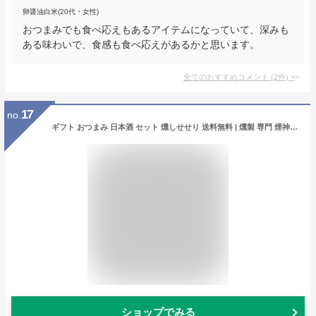
卵醤油白米(20代・女性)
おつまみでも食べ応えもあるアイテムになっていて、深みも
ある味わいで、食感も食べ応えがあるかと思います。
全てのおすすめコメント
(
2
件)
>
17
no.
ギフト おつまみ 日本酒 セット 燻しせせり 送料無料 | 燻製 専門 煙神 チーズ プレゼント グルメ お取り寄せ 詰め合わせ 母の日 父の日 誕生日 内祝い お返し 贈答 御見舞 バー ワイン ウイスキー 家飲み つまみ 高級 健康 レビューを書いて 20%OFF クーポン 配布中
ショップでみる