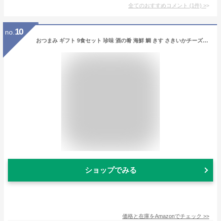
全てのおすすめコメント
(
1
件)
>
10
no.
おつまみ ギフト 9食セット 珍味 酒の肴 海鮮 鯛 きす さきいかチーズ えいひれ ほたて 貝ひも イカゲソ あんこう あなご 酒のつまみ 燻製 炙り
ショップでみる
価格と在庫を
Amazon
でチェック
>>