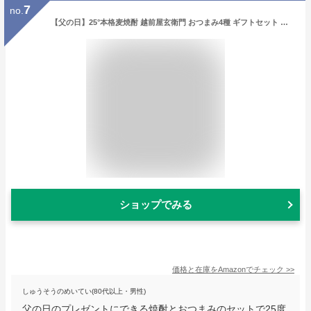
7
no.
【父の日】25°本格麦焼酎 越前屋玄衛門 おつまみ4種 ギフトセット 詰め合わせ むぎ焼酎 内祝い お返し 贈り物 プレゼント 晩酌
ショップでみる
価格と在庫を
Amazon
でチェック
>>
しゅうそうのめいてい(80代以上・男性)
父の日のプレゼントにできる焼酎とおつまみのセットで25度