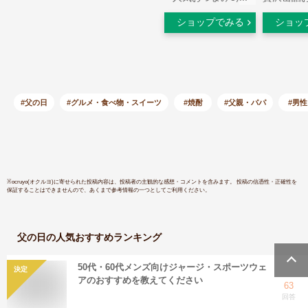
ット【 2436 】【 麦
種セット【 
ショップでみる
ショッ
焼酎 】【 要冷蔵 】
【 芋焼酎
【 送料無料 】【 父
セット 】
の日 贈り物 ギフト
料 】【 
プレゼント 】
物 ギフト
ト 】
#父の日
#グルメ・食べ物・スイーツ
#焼酎
#父親・パパ
#男性
※
ocruyo(オクルヨ)
に寄せられた投稿内容は、投稿者の主観的な感想・コメントを含みます。 投稿の信憑性・正確性を
保証することはできませんので、あくまで参考情報の一つとしてご利用ください。
父の日
の人気おすすめランキング
50代・60代メンズ向けジャージ・スポーツウェ
決定
アのおすすめを教えてください
63
回答