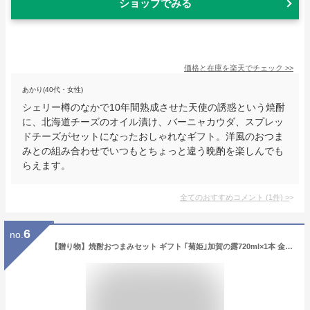
ショップでみる
価格と在庫を
楽天
でチェック
>>
あかり(40代・女性)
シェリー樽のなかで10年間熟成させた天使の誘惑という焼酎
に、北海道チーズのオイル漬け、バーニャカウダ、スプレッ
ドチーズがセットになったおしゃれなギフト。洋風のおつま
みとの組み合わせでいつもとちょっと違う晩酌を楽しんでも
らえます。
全てのおすすめコメント
(
1
件)
>
6
no.
【贈り物】焼酎おつまみセット ギフト ｢菊姫｣加賀の露720ml×1本 金沢珍味コラボセット