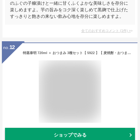
のふぐの子糠漬けと一緒に甘くふくよかな美味しさを存分に
楽しめますよ。芋の旨みをコク深く楽しめて黒麹で仕上げた
すっきりと飽きの来ない飲み心地を存分に楽しめますよ。
全てのおすすめコメント
(
1
件)
>
12
no.
特蒸泰明 720ml ＋ おつまみ 3種セット【 5922 】【 麦焼酎・おつまみセット 】【 送料無料 】【 父の日 贈り物 ギフト プレゼント 】
ショップでみる