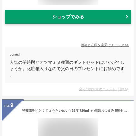
ショップでみる
価格と在庫を
楽天
でチェック
>>
donmai
人気の芋焼酎とオツマミ３種類のギフトセットはいかがでし
ょうか。化粧箱入りなので父の日のプレゼントにお勧めです
。
全てのおすすめコメント
(
1
件)
>
9
no.
特蒸泰明 ( とくじょうたいめい ) 25度 720ml ＋ 缶詰おつまみ 5種セット【 6943 】【 麦焼酎・おつまみセット 】【 送料無料 】【 父の日 贈り物 ギフト プレゼント 】