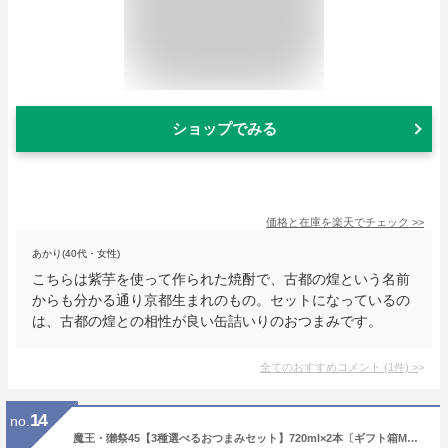
ショップでみる
価格と在庫を
楽天
でチェック
>>
あかり(40代・女性)
こちらは紫芋を使って作られた焼酎で、古都の煌という名前
からも分かる通り京都生まれのもの。セットになっているの
は、古都の煌との相性が良い缶詰いりのおつまみです。
全てのおすすめコメント
(
1
件)
>
14
no.
魔王・獺祭45【3種選べるおつまみセット】720ml×2本〔ギフト箱M付〕【送料無料】【常温便限定】【□】伍魚福