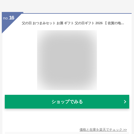
16
no.
父の日 おつまみセット お酒 ギフト 父の日ギフト 2026 【 佐賀の地酒と日本酒・焼酎党 おつまみ 6選 】 プレゼント 実用的 父 義父 つまみ 日本酒 晩酌セット 誕生日 男性 珍味 海鮮 魚 父親 お父さん 誕生日プレゼント 内祝い おつまみギフト セット 酒 酒のつまみ 母の日
ショップでみる
価格と在庫を
楽天
でチェック
>>