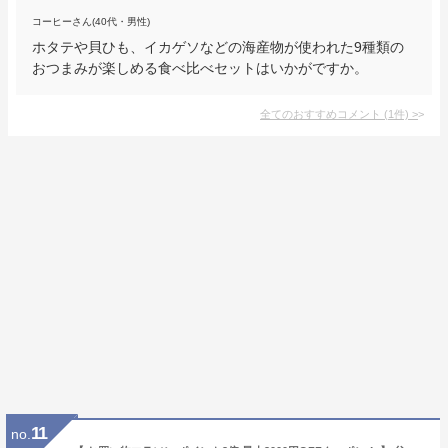
コーヒーさん(40代・男性)
ホタテや貝ひも、イカゲソなどの海産物が使われた9種類の
おつまみが楽しめる食べ比べセットはいかがですか。
全てのおすすめコメント
(
1
件)
>
11
no.