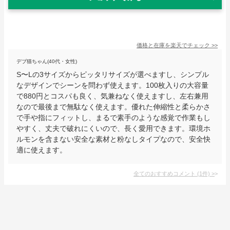
価格と在庫を
楽天
でチェック
>>
デブ猫ちゃん(40代・女性)
S〜Lの3サイズからピッタリサイズが選べますし、シンプル
なデザインでシーンを問わず使えます。100枚入りの大容量
で880円とコスパも良く、気兼ねなく使えますし、左右兼用
なので最後まで無駄なく使えます。優れた伸縮性と柔らかさ
で手や指にフィットし、まるで素手のような感覚で作業もし
やすく、丈夫で破れにくいので、長く愛用できます。環境ホ
ルモンを含まない安全な素材と粉なしタイプなので、安全快
適に使えます。
全てのおすすめコメント
(
1
件)
>