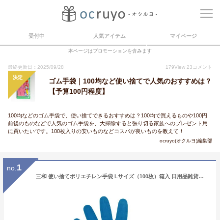
受付中
人気アイテム
マイページ
本ページはプロモーションを含みます
最終更新日：2025/09/28
179
View
23
コメント
決定
ゴム手袋｜100均など使い捨てで人気のおすすめは？
【予算100円程度】
100均などのゴム手袋で、使い捨てできるおすすめは？100均で買えるものや100円
前後のものなどで人気のゴム手袋を、大掃除すると張り切る家族へのプレゼント用
に買いたいです。100枚入りの安いものなどコスパが良いものを教えて！
ocruyo(オクルヨ)編集部
1
no.
三和 使い捨てポリエチレン手袋 Lサイズ（100枚）箱入 日用品雑貨・文房具・手芸・生活雑貨・作業用手袋・軍手・ゴム手袋・ビニール手袋