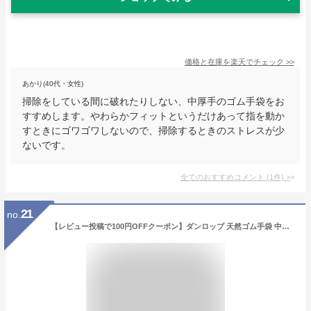
価格と在庫を
楽天
でチェック
>>
あかり(40代・女性)
掃除をしている間に破れたりしない、中厚手のゴム手袋をお
すすめします。やわらかフィットというだけあって指を動か
すときにゴワゴワしないので、掃除するときのストレスが少
ないです。
全てのおすすめコメント
(
1
件)
>
21
no.
【レビュー投稿で100円OFFクーポン】ダンロップ 天然ゴム手袋 中厚手 ピンク Mサイズ SP-8 06785 厚手タイプ 掃除用手袋 清掃 清掃