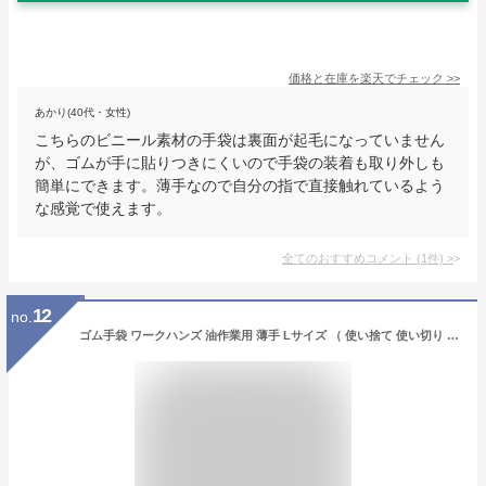
価格と在庫を
楽天
でチェック
>>
あかり(40代・女性)
こちらのビニール素材の手袋は裏面が起毛になっていません
が、ゴムが手に貼りつきにくいので手袋の装着も取り外しも
簡単にできます。薄手なので自分の指で直接触れているよう
な感覚で使えます。
全てのおすすめコメント
(
1
件)
>
12
no.
ゴム手袋 ワークハンズ 油作業用 薄手 Lサイズ （ 使い捨て 使い切り ニトリル手袋 合成ゴム 抗菌 パウダーフリー 粉なし 使い捨て手袋 薄手手袋 手ぶくろ グローブ 粉無し 耐油 耐薬品 丈夫 強い 清掃 掃除 食品加工 ）