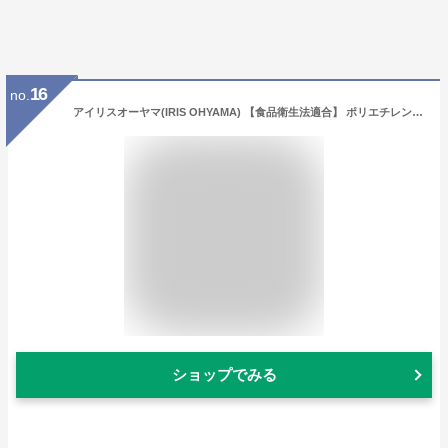
16
no.
アイリスオーヤマ(IRIS OHYAMA) 【食品衛生法適合】 ポリエチレン手袋 Mサイズ 100枚 使い捨て 左右兼用 大容量 衛生的 掃除 料理 家事 感染予防 検査 RCPE-100M
ショップでみる