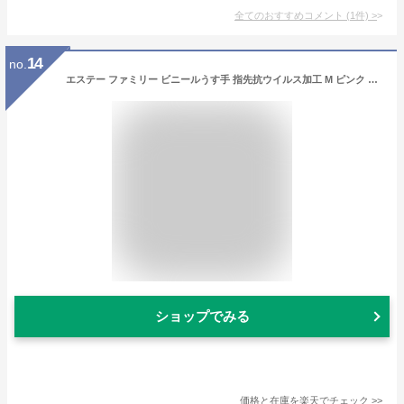
全てのおすすめコメント
(
1
件)
>
14
no.
エステー ファミリー ビニールうす手 指先抗ウイルス加工 M ピンク 1双
ショップでみる
価格と在庫を
楽天
でチェック
>>