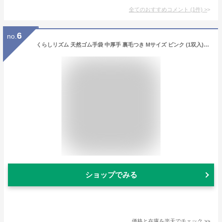
全てのおすすめコメント
(
1
件)
>
6
no.
くらしリズム 天然ゴム手袋 中厚手 裏毛つき Mサイズ ピンク (1双入) ぴったりフィット
ショップでみる
価格と在庫を
楽天
でチェック
>>