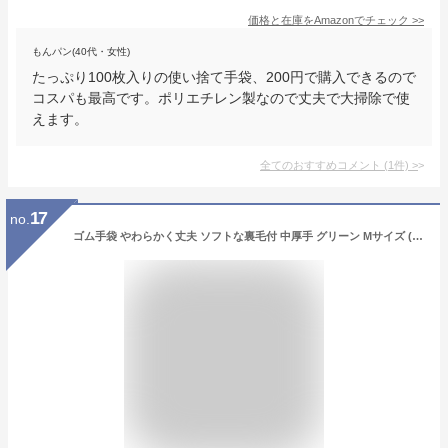
価格と在庫を
Amazon
でチェック
>>
もんパン(40代・女性)
たっぷり100枚入りの使い捨て手袋、200円で購入できるので
コスパも最高です。ポリエチレン製なので丈夫で大掃除で使
えます。
全てのおすすめコメント
(
1
件)
>
17
no.
ゴム手袋 やわらかく丈夫 ソフトな裏毛付 中厚手 グリーン Mサイズ (100円ショップ 100円均一 100均一 100均)