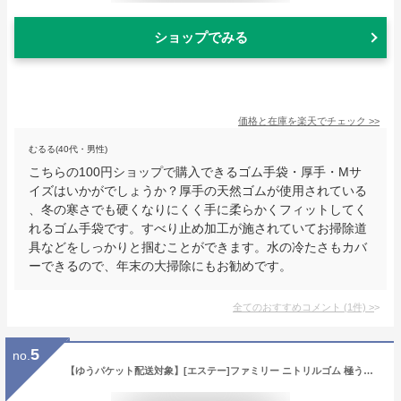
ショップでみる
価格と在庫を
楽天
でチェック
>>
むるる(40代・男性)
こちらの100円ショップで購入できるゴム手袋・厚手・Mサ
イズはいかがでしょうか？厚手の天然ゴムが使用されている
、冬の寒さでも硬くなりにくく手に柔らかくフィットしてく
れるゴム手袋です。すべり止め加工が施されていてお掃除道
具などをしっかりと掴むことができます。水の冷たさもカバ
ーできるので、年末の大掃除にもお勧めです。
全てのおすすめコメント
(
1
件)
>
5
no.
【ゆうパケット配送対象】[エステー]ファミリー ニトリルゴム 極うす手 Mサイズ ホワイト 10枚(手袋 内側粉なし 調理 掃除 ガーデニング 介護 使い捨て 食品衛生法適合)(ポスト投函 追跡ありメール便)