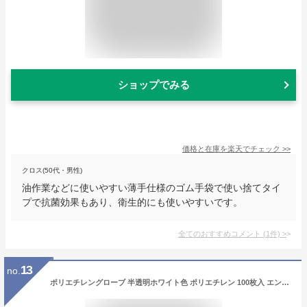
ショップでみる
価格と在庫を
楽天
でチェック
>>
クロス(50代・男性)
油作業などに使いやすい薄手仕様のゴム手袋で使い捨てタイ
プで抗菌効果もあり、衛生的にも使いやすいです。
全てのおすすめコメント
(
1
件)
>
13
no.
ポリエチレングローブ 半透明ホワイト色 ポリエチレン 100枚入 エンボス加工でべたつきにくく 食品にも使えるポリエチレン手袋 左右兼用で無駄なく使える使い切りタイプ 薄手で安価 様々なシーンで気軽に使えるポリエチレン製の使い捨て手袋