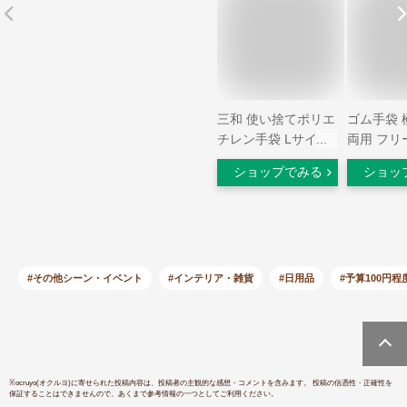
三和 使い捨てポリエ
ゴム手袋 
チレン手袋 Lサイズ
両用 フリ
（100枚）箱入 日用
枚入 (10
ショップでみる
ショッ
品雑貨・文房具・手
100円均一
芸・生活雑貨・作業
100均)
用手袋・軍手・ゴム
手袋・ビニール手袋
#その他シーン・イベント
#インテリア・雑貨
#日用品
#予算100円程
※
ocruyo(オクルヨ)
に寄せられた投稿内容は、投稿者の主観的な感想・コメントを含みます。 投稿の信憑性・正確性を
保証することはできませんので、あくまで参考情報の一つとしてご利用ください。