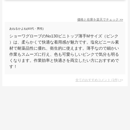
価格と在庫を
楽天
でチェック
>>
あねるかよね(40代・男性)
ショーワグローブのNo130ビニトップ薄手Mサイズ（ピンク
）は、柔らかくて快適な着用感が魅力です。塩化ビニール素
材で耐薬品性に優れ、衛生的に使えます。薄手なので細かい
作業もスムーズに行え、色も可愛らしいピンクで気分も明る
くなります。作業効率と快適さを両立したい方におすすめで
す！
全てのおすすめコメント
(
1
件)
>