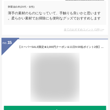
卵醤油白米(20代・女性)
薄手の素材のものになっていて、手触りも良いかと思います
。柔らかい素材でお掃除にも便利なグッズでおすすめします
全てのおすすめコメント
(
1
件)
>
15
no.
【スーパーSALE限定★2,000円クーポン＆11日9:59迄ポイント2倍】ファーストレイト 使いきりLDポリエチレン手袋(袋) L 100枚 FR-5828 ポリエチレン 使い捨て手袋 作業用手袋