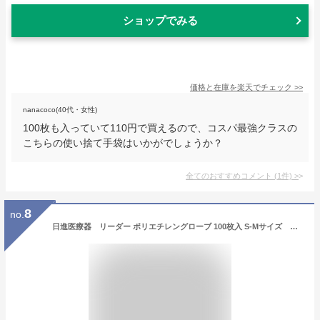
ショップでみる
価格と在庫を
楽天
でチェック
>>
nanacoco(40代・女性)
100枚も入っていて110円で買えるので、コスパ最強クラスの
こちらの使い捨て手袋はいかがでしょうか？
全てのおすすめコメント
(
1
件)
>
8
no.
日進医療器 リーダー ポリエチレングローブ 100枚入 S-Mサイズ 左右兼用 (全長270×手のひらの幅147×中指長さ84mm)（使い捨て手袋）（4955574844818）