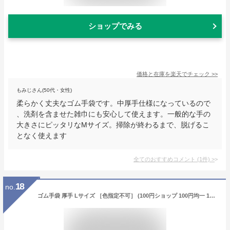
ショップでみる
価格と在庫を
楽天
でチェック
>>
もみじさん(50代・女性)
柔らかく丈夫なゴム手袋です。中厚手仕様になっているので
、洗剤を含ませた雑巾にも安心して使えます。一般的な手の
大きさにピッタリなMサイズ。掃除が終わるまで、脱げるこ
となく使えます
全てのおすすめコメント
(
1
件)
>
18
no.
ゴム手袋 厚手 Lサイズ ［色指定不可］ (100円ショップ 100円均一 100均一 100均)