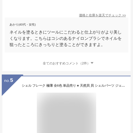
価格と在庫を
楽天
でチェック
>>
あかり(40代・女性)
ネイルを塗るときにツールにこだわると仕上がりがより美し
くなります。こちらはコシのあるナイロンブラシでネイルを
狙ったところにきっちりと塗ることができますよ。
全てのおすすめコメント（2件）
5
no.
シェル フレーク 極薄 全6色 単品売り ■ 天然貝 貝 シェルパーツ ジェル ネイル レジン デコ ラインストーン ネイルパーツ ハーバリウム 封入パーツ UVレジン レジン液 uv led クラフト アクセサリー パーツ 手芸 手作り ■