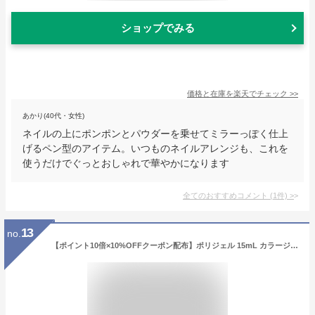
ショップでみる
価格と在庫を
楽天
でチェック
>>
あかり(40代・女性)
ネイルの上にポンポンとパウダーを乗せてミラーっぽく仕上
げるペン型のアイテム。いつものネイルアレンジも、これを
使うだけでぐっとおしゃれで華やかになります
全てのおすすめコメント
(
1
件)
>
13
no.
【ポイント10倍×10%OFFクーポン配布】ポリジェル 15mL カラージェル スカルプチャージェル カラージェル 長さ出し ビジュージェル スカルプジェル フォームチップ ネイルネイル ジェル 長さだし カラー ネイルジェル カラージェルネイル スカルプ ジェルスカルプ