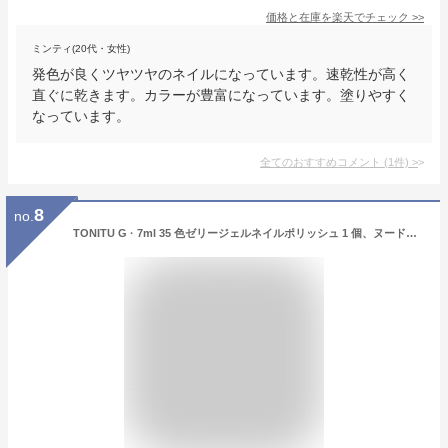
価格と在庫を
楽天
でチェック
>>
ミンティ(20代・女性)
発色が良くツヤツヤのネイルになっています。速乾性が高く
直ぐに乾きます。カラーが豊富になっています。塗りやすく
なっています。
全てのおすすめコメント
(
1
件)
>
8
no.
TONITU G · 7ml 35 色ゼリージェルネイルポリッシュ 1 個、ヌードシアーピンクミルキー透明ジェルネイルアート、UV/LED ソークオフサロンマニキュアとネイルアート DIY 自宅で (SC055)