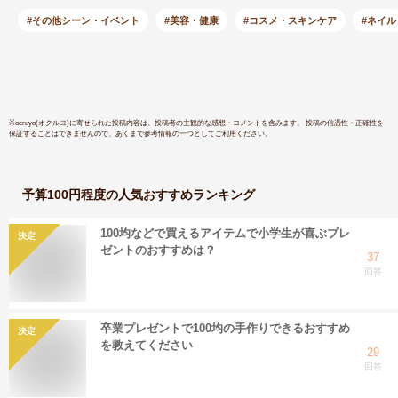
ームチップ | ネイル
ネイル用品
ジェル 長さだし カ
筆 アート
#その他シーン・イベント
#美容・健康
#コスメ・スキンケア
#ネイル
ラー ネイルジェル
ンド フレ
カラージェルネイル
シ 夏ネイ
スカルプ ジェルスカ
ネイル
ルプ ネイルパーツ
ネイル工房
※
ocruyo(オクルヨ)
に寄せられた投稿内容は、投稿者の主観的な感想・コメントを含みます。 投稿の信憑性・正確性を
保証することはできませんので、あくまで参考情報の一つとしてご利用ください。
予算100円程度
の人気おすすめランキング
100均などで買えるアイテムで小学生が喜ぶプレ
決定
ゼントのおすすめは？
37
回答
卒業プレゼントで100均の手作りできるおすすめ
決定
を教えてください
29
回答