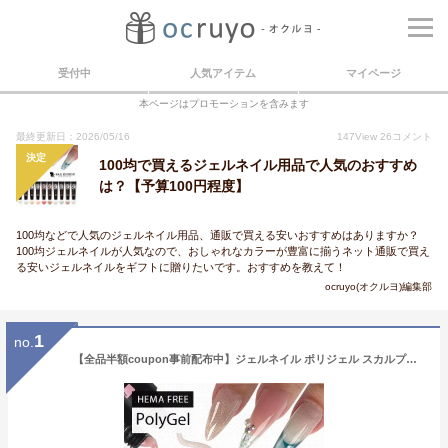
受付中
人気アイテム
マイページ
本ページはプロモーションを含みます
最終更新日：2026/05/16
147
View
26
コメント
決定
100均で買えるジェルネイル用品で人気のおすすめ
は？【予算100円程度】
100均などで人気のジェルネイル用品、通販で買える安いおすすめはありますか？
100均ジェルネイルが人気なので、おしゃれなカラーが豊富に揃うネット通販で買え
る安いジェルネイルをギフトに贈りたいです。おすすめを教えて！
ocruyo(オクルヨ)編集部
1
no.
【全品半額coupon事前配布中】ジェルネイル ポリジェル スカルプチャージェル カラージェル 長さ出し ビジュージェル スカルプジェル フォームチップ | ネイル ジェル 長さだし カラー ネイルジェル カラージェルネイル スカルプ ジェルスカルプ ネイルパーツ ネイル工房