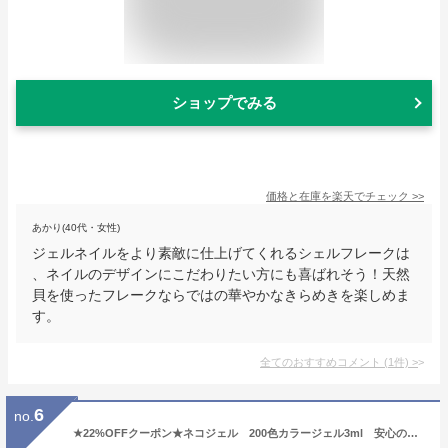
ショップでみる
価格と在庫を
楽天
でチェック
>>
あかり(40代・女性)
ジェルネイルをより素敵に仕上げてくれるシェルフレークは
、ネイルのデザインにこだわりたい方にも喜ばれそう！天然
貝を使ったフレークならではの華やかなきらめきを楽しめま
す。
全てのおすすめコメント
(
1
件)
>
6
no.
★22%OFFクーポン★ネコジェル 200色カラージェル3ml 安心の化粧品登録済 ジェル ネイル ジェルネイル メール便 ネコポス ネイルアート セルフネイル ソークオフジェル 定番カラー くすみカラー クリアジェル プチプラ