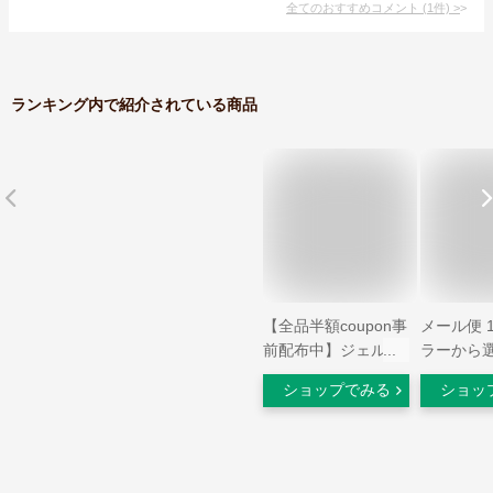
全てのおすすめコメント
(
1
件)
>
ランキング内で紹介されている商品
【全品半額coupon事
メール便 1
前配布中】ジェルネ
ラーから選
イル ポリジェル ス
ップ付オ
ショップでみる
ショッ
カルプチャージェル
品質ジェ
カラージェル 長さ出
ラシ[31]
し ビジュージェル
シ ジェル
スカルプジェル フォ
イル ネイ