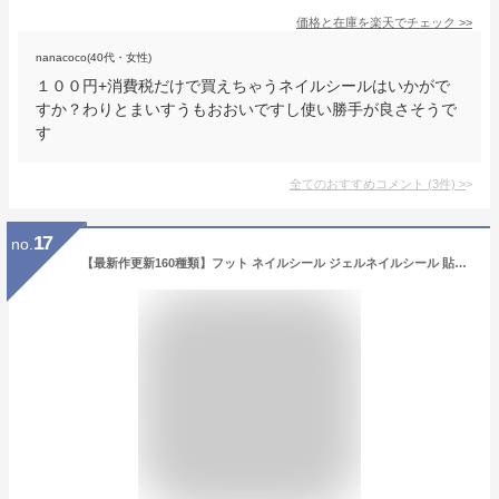
価格と在庫を
楽天
でチェック
>>
nanacoco(40代・女性)
１００円+消費税だけで買えちゃうネイルシールはいかがで
すか？わりとまいすうもおおいですし使い勝手が良さそうで
す
全てのおすすめコメント
(
3
件)
>
17
no.
【最新作更新160種類】フット ネイルシール ジェルネイルシール 貼るだけネイルシール フルカバーネイルシール 貼るだけ 花 ネイルステッカー 夏 ネイル ジェルネイル ネイルシール アクセサリー ネイル プレゼント レディース