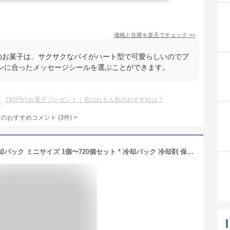
価格と在庫を
楽天
でチェック
>>
トのお菓子は、サクサクなパイがハート型で可愛らしいのでプ
ンに合ったメッセージシールを選ぶことができます。
100円のお菓子プレゼント｜喜ばれる人気のおすすめは？
てのおすすめコメント
(
3
件)
>
【即納】熱中症対策に * 白くま瞬間冷却パック ミニサイズ 1個〜720個セット * 冷却パック 冷却剤 保冷剤 猛暑対策 熱中症対策 猛暑対策グッズ 熱中症対策グッズ 冷感 ひんやり 冷える 応急処置 夏販促品 販促品 景品 粗品 【一部コンビニ受取対応】