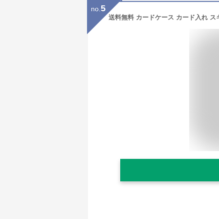
5
no.