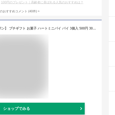
100円のプレゼント｜高齢者に喜ばれる人気のおすすめは？
のおすすめコメント
(
40
件)
>
【3/4-11限定★最大P10倍+150円クーポン】 プチギフト お菓子 ハートミニパイ パイ 3個入 500円 300円 退職 大量 個包装 結婚式 職場 卒園 卒業 バレンタイン センスのいい お礼 ありがとう ギフト ばらまき 産休 挨拶 子供 お世話になりました ココサブ
ショップでみる