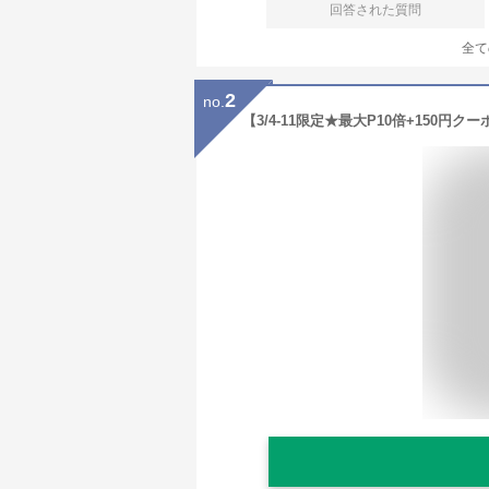
回答された質問
全て
2
no.