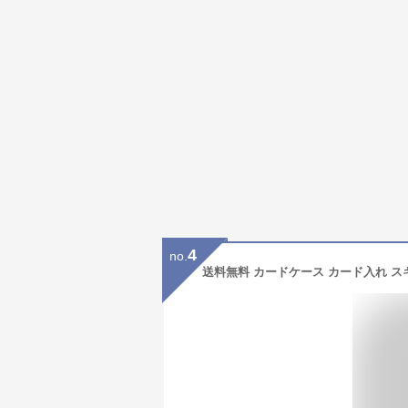
4
no.