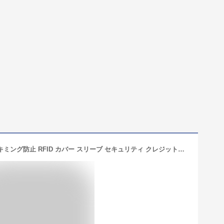
送料無料 カードケース カード入れ スキミング防止 RFID カバー スリーブ セキュリティ クレジットカード キャッシュカード クレカ 情報保護