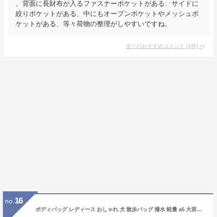
、背面に長財布が入るファスナーポケットがある、サイドに
絞りポケットがある、中にもオープンポケットやメッシュポ
ケットがある、等々荷物の整理がしやすいですね。
全てのおすすめコメント
(
1
件)
>
16
no.
ボディバッグ レディース おしゃれ 犬 散歩バッグ 撥水 軽量 a5 大容量 ワンショルダー 大人 きれいめ マザーズバッグ ペットボトル 抗菌防臭 保冷ポケット icカードポケット サイドポケット 9ポケット ポケット 多い プレゼント ギフト