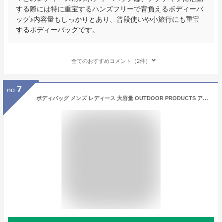
する際には特に重宝するハンズフリーで背負えるボディーバ
ッグ♪内容量もしっかりとあり、普段使いや小旅行にも重宝
するボディーバッグです。
全てのおすすめコメント（2件）
7
no.
ボディバッグ メンズ レディース 大容量 OUTDOOR PRODUCTS アウトドアプロダクツ ウエストポーチ 斜めがけ 旅行 おしゃ ブランド ウエストバッグ ヒップバッグ 大きめ ワンショルダーれ かわいい シンプル 大人 子供 高校生 大学生 中学生 収納 通勤 通学 男の子 女の子