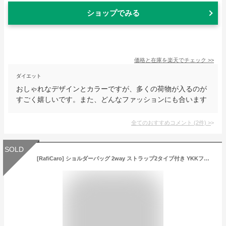
ショップでみる
価格と在庫を
楽天
でチェック
>>
ダイエット
おしゃれなデザインとカラーですが、多くの荷物が入るのが
すごく嬉しいです。また、どんなファッションにも合います
全てのおすすめコメント
(
2
件)
>
SOLD
[RafiCaro] ショルダーバッグ 2way ストラップ2タイプ付き YKKファスナー 大容量 レディース 斜めがけ ボディバッグ 小さめ スクエア ブラック