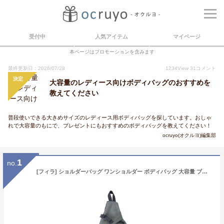
受付中
人気アイテム
マイページ
本ページはプロモーションを含みます
最終更新日：2026/07/28
1234
View
31
コメント
決定
大容量のレディース向けボディバッグのおすすめを
教えてください
普段使いできる大きめサイズのレディース用ボディバッグを探しています。おしゃ
れで大容量のもにで、プレゼントにもおすすめのボディバッグを教えてください！
ocruyo(オクルヨ)編集部
1
no.
[フィラ] ショルダーバッグ ワンショルダー ボディバッグ 大容量 ブランド メンズ レディース しょるだーばっぐ 多機能 通学 通勤 斜めがけ 軽量 軽い カジュアル 学生 おでかけ プレゼント ギフト お祝い 通販 fm2441 グレー