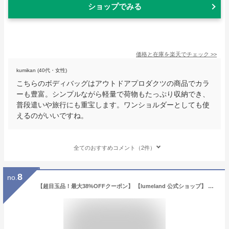
ショップでみる
価格と在庫を
楽天
でチェック
>>
kumikan (40代・女性)
こちらのボディバッグはアウトドアプロダクツの商品でカラ
ーも豊富。シンプルながら軽量で荷物もたっぷり収納でき、
普段遣いや旅行にも重宝します。ワンショルダーとしても使
えるのがいいですね。
全てのおすすめコメント（2件）
8
no.
【超目玉品！最大38%OFFクーポン】 【lumeland 公式ショップ】 ボディバッグ レディース 大きめ 大容量 ボディバック マザーズバッグ 軽量 ボディーバッグ きれいめ ワンショルダーバッグ おしゃれ トラベルバッグ ショルダーバッグ ママ お散歩 自転車用 斜めがけ