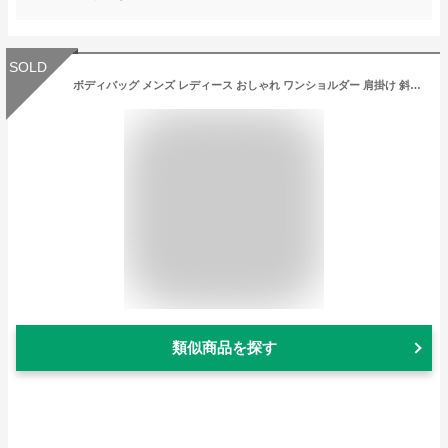
SOLD
ボディバッグ メンズ レディース おしゃれ ワンショルダー 肩掛け 斜めがけ 縦型 海外旅行 スポーツ アウトドア メッセンジャー スリング ウェストポーチ カジュアル ナイロン キャンバス ポケット 軽量 大容量 多機能 ブラック ホワイト ブルー
類似商品を探す