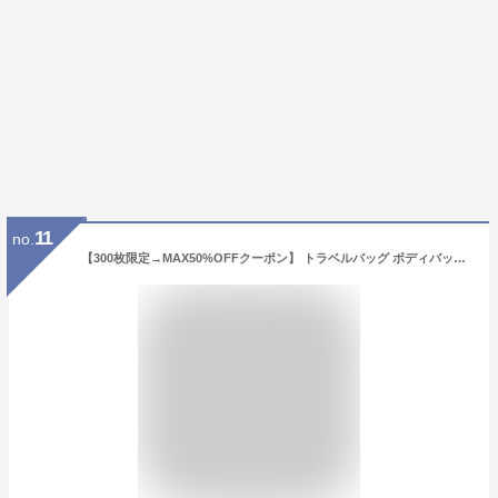
11
no.
【300枚限定→MAX50%OFFクーポン】 トラベルバッグ ボディバッグ メンズ レディース ボディーバッグ マザーズバッグ ワンショルダーバッグ 軽量 小さめ おしゃれ 大容量 ボディバッグ レディース 自転車用 3way ママ アウトドア 撥水 上品 ショルダー 大きめ 旅行