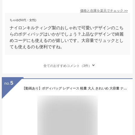
価格と在庫を
楽天
でチェック
>>
ちゃゆ(50代・女性)
ナイロンキルティング製のおしゃれで可愛いデザインのこち
らのボディバッグはいかがでしょう？上品なデザインで綺麗
めコーデにも使えるのが嬉しいです。大容量でリュックとし
ても使えるのも便利ですね。
全てのおすすめコメント（3件）
5
no.
【動画あり】ボディバッグ レディース 軽量 大人 きれいめ 大容量 ナイロン ウエストバッグ ウエストポーチ クロスボディ ナイロン ショルダーバッグ 旅行 ブラック ストラップ太め おしゃれ 斜めがけ 大人カジュアル GrandeGrace グランデグレイス 母の日