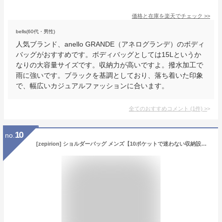
価格と在庫を
楽天
でチェック
>>
bells(60代・男性)
人気ブランド、anello GRANDE（アネログランデ）のボディ
バッグがおすすめです。ボディバッグとしては15Lというか
なりの大容量サイズです。収納力が高いですよ。撥水加工で
雨に強いです。ブラックを基調としており、落ち着いた印象
で、幅広いカジュアルファッションに合います。
全てのおすすめコメント
(
1
件)
>
10
no.
[zepirion] ショルダーバッグ メンズ【10ポケットで迷わない収納設計】 ボディバッグ 11インチiPad収納 斜めがけ スリングバッグ 撥水 止水ファスナー 大容量 軽量 通勤 海外旅行 Urban Sling ブラック