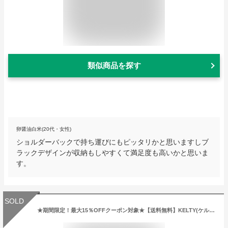
類似商品を探す
卵醤油白米(20代・女性)
ショルダーバックで持ち運びにもピッタリかと思いますしブ
ラックデザインが収納もしやすくて満足度も高いかと思いま
す。
SOLD
★期間限定！最大15％OFFクーポン対象★【送料無料】KELTY(ケルティ) kelty ショルダー ビッグファニー ウエストポーチ ウエストバッグ ボディバッグ 斜め掛けバッグ ヴィンテージ 軽量 メンズ レディース 【コンビニ受取対応商品】【ラッピング無料対象】