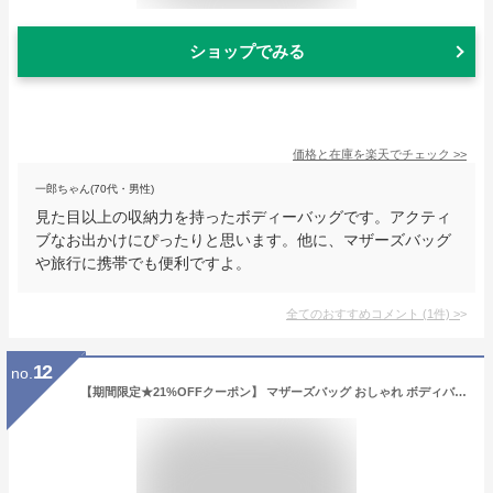
ショップでみる
価格と在庫を
楽天
でチェック
>>
一郎ちゃん(70代・男性)
見た目以上の収納力を持ったボディーバッグです。アクティ
ブなお出かけにぴったりと思います。他に、マザーズバッグ
や旅行に携帯でも便利ですよ。
全てのおすすめコメント
(
1
件)
>
12
no.
【期間限定★21%OFFクーポン】 マザーズバッグ おしゃれ ボディバッグ 大容量 メンズ レディース ボディーバッグ ワンショルダーバッグ 軽量 小さめ トラベルバッグ ボディバッグ レディース 肩掛け 上品 撥水 斜め掛け アウトドア 3way