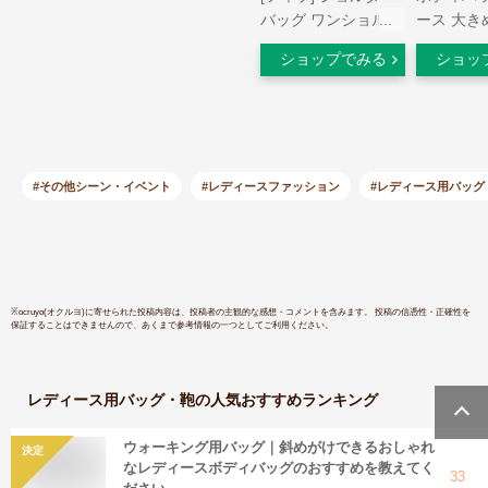
バッグ ワンショルダ
ース 大き
ー ボディバッグ 大
め a4 撥
ショップでみる
ショッ
容量 ブランド メン
ランデ ane
ズ レディース しょ
中学生 大
るだーばっぐ 多機能
ンド スポ
通学 通勤 斜めがけ
ショルダー
軽量 軽い カジュア
勤 自転車
ル 学生 おでかけ プ
#その他シーン・イベント
#レディースファッション
#レディース用バッグ
レゼント ギフト お
祝い 通販 fm2441 グ
レー
※
ocruyo(オクルヨ)
に寄せられた投稿内容は、投稿者の主観的な感想・コメントを含みます。 投稿の信憑性・正確性を
保証することはできませんので、あくまで参考情報の一つとしてご利用ください。
レディース用バッグ・鞄
の人気おすすめランキング
ウォーキング用バッグ｜斜めがけできるおしゃれ
決定
なレディースボディバッグのおすすめを教えてく
33