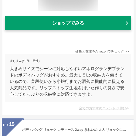
ショップでみる
価格と在庫を
Amazon
でチェック
>>
すしまん(50代・男性)
大きめサイズでシーンに対応しやすいアネログランデブラン
ドのボディバッグがおすすめ。最大１５Lの収納力を備えて
いるので、普段使いから小旅行までお洒落に機能的に扱える
人気商品です。リップストップ生地を用いた作りの良さで安
心してたっぷりの収納物に対応できますよ。
全てのおすすめコメント
(
1
件)
>
15
no.
ボディバッグ リュック レディース 2way きれいめ 大人 リュックにも なる ショルダーバッグ ワンショルダー ナイロン ブラック おしゃれ 斜めがけ 軽量 旅行 行楽 GrandeGrace グレイス 母の日