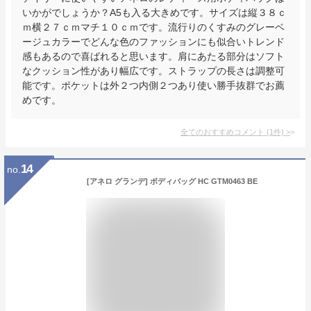
いかがでしょうか？A5も入る大きめです。サイズは縦３８ｃ
ｍ横２７ｃｍマチ１０ｃｍです。流行りのくすみのグレーベ
ージュカラーでどんな色のファッションにも似合いトレンド
感もあるので喜ばれると思います。肩にあたる部分はソフト
なクッション性があり幅広です。ストラップの長さは調整可
能です。ポケットは外２つ内側２つあり使い勝手抜群でお薦
めです。
全てのおすすめコメント
(
1
件)
>
14
no.
[アネロ グランデ] ボディバッグ HC GTM0463 BE