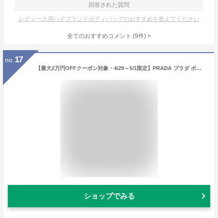
回答された質問
レディース用ハイブランドボディバッグのおすすめを教えてください
全てのおすすめコメント
(
9
件)
>
17
no.
【最大2万円OFFクーポン対象・4/29～5/1限定】PRADA プラダ ボディバッグ 2VL977 WOO 2DMG レディース Re-Nylon リナイロン サフィアーノレザー ベルトバッグ クロスボディ トライアングルロゴ 鞄 F0002/NERO
ショップでみる