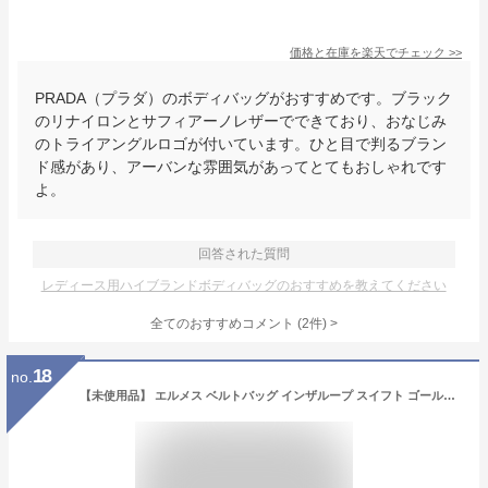
価格と在庫を
楽天
でチェック
>>
PRADA（プラダ）のボディバッグがおすすめです。ブラック
のリナイロンとサフィアーノレザーでできており、おなじみ
のトライアングルロゴが付いています。ひと目で判るブラン
ド感があり、アーバンな雰囲気があってとてもおしゃれです
よ。
回答された質問
レディース用ハイブランドボディバッグのおすすめを教えてください
全てのおすすめコメント
(
2
件)
>
18
no.
【未使用品】 エルメス ベルトバッグ インザループ スイフト ゴールド シルバー金具 エルメス ウエストバッグ HERMES エルメス ボディバッグ レディース メンズ クロスボディバッグ ショルダーバッグ ウエストポーチ 本革 レザー ポシェット バック BAG ブランド