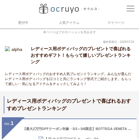
受付中
人気アイテム
マイページ
本ページはプロモーションを含みます
最終更新日：2026/07/24
レディース用ボディバッグのプレゼントで喜ばれる
おすすめギフト！もらって嬉しいプレゼントランキ
ング
レディース用ボディバッグのおすすめ人気プレゼントランキング。みんなが選んだ
レディース用ボディバッグを口コミと共にランキング形式でご紹介します。もらっ
て嬉しい・気になるアイテムをチェックしてみよう！
レディース用ボディバッグのプレゼントで喜ばれるおす
すめプレゼントランキング
1
no.
【最大2万円OFFクーポン対象・5/3～5/6限定】BOTTEGA VENETA ボッテガヴェネタ ボディバッグ CASSETTE カセット 651053 VCQ72 レディース ベルトバッグ マキシイントレ レザー クラッチ 鞄 カラー5色 651053VCQ728803