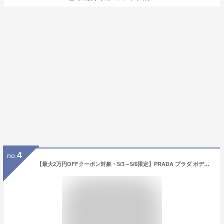
4
no.
【最大2万円OFFクーポン対象・5/3～5/6限定】PRADA プラダ ボディバッグ 2VL033 OOO 2DMH レディース Re Nylon リナイロン サフィアーノレザー ベルトバッグ トライアングルロゴ 鞄 F0002/NERO