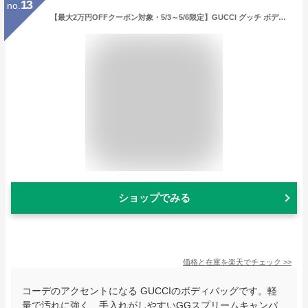
13
no.
【最大2万円OFFクーポン対象・5/3～5/6限定】GUCCI グッチ ボディバッグ 752565 9C2ST レディース クロスボディ GGロゴ 鞄 8746
ショップでみる
価格と在庫を
楽天
でチェック
>>
コーデのアクセントになる GUCCIのボディバッグです。軽
量で汚れに強く、手入れがしやすいGGスプリームキャンパ