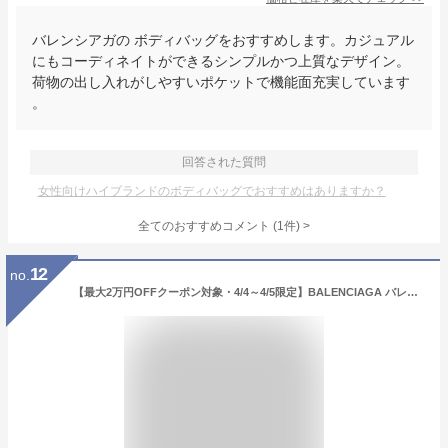
バレンシアガの ボディバッグをおすすめします。カジュアル
にもコーディネイトができるシンプルかつ上質なデザイン。
荷物の出し入れがしやすいポケットで機能面充実しています
。
回答された質問
女性向けハイブランドのボディバッグでおすすめはありますか？
全てのおすすめコメント
(
1
件)
>
12
no.
【最大2万円OFFクーポン対象・4/4～4/5限定】BALENCIAGA バレンシアガ ボディバッグ EXPLORER BELTPACK エクスプローラー ベルトパック 482389 2JMF7 レディース ベルトバッグ ロゴ 鞄 1000 4823892JMF71000【dc_kikaku】