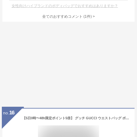
女性向けハイブランドのボディバッグでおすすめはありますか？
全てのおすすめコメント
(
1
件)
>
16
no.
【5日0時〜48h限定ポイント5倍】 グッチ GUCCI ウエストバッグ ボディバッグ 733240 92THG 8563 ベージュ＆エボニー ラージ ベルトバッグ