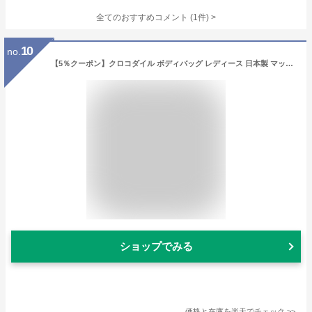
全てのおすすめコメント
(
1
件)
>
10
no.
【5％クーポン】クロコダイル ボディバッグ レディース 日本製 マット 加工 ショルダーバッグ 斜め掛けバッグ ウエストバッグ 2way クラッチバッグ 本革 鰐革 保証書付き JRA プレゼント ギフト 4FA (06001814r)
ショップでみる
価格と在庫を
楽天
でチェック
>>