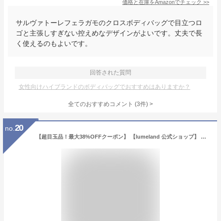
価格と在庫を
Amazon
でチェック
>>
サルヴァトーレフェラガモのクロスボディバッグで目立つロ
ゴと主張しすぎない控えめなデザインがよいです。丈夫で長
く使えるのもよいです。
回答された質問
女性向けハイブランドのボディバッグでおすすめはありますか？
全てのおすすめコメント
(
3
件)
>
20
no.
【超目玉品！最大38%OFFクーポン】 【lumeland 公式ショップ】 ボディバッグ レディース 大きめ 大容量 ボディバック マザーズバッグ 軽量 ボディーバッグ きれいめ ワンショルダーバッグ おしゃれ トラベルバッグ ショルダーバッグ ママ お散歩 自転車用 斜めがけ