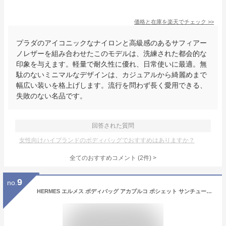
価格と在庫を
楽天
でチェック
>>
プラダのアイコニックなナイロンと高級感のあるサフィアー
ノレザーを組み合わせたこのモデルは、洗練された都会的な
印象を与えます。軽量で耐久性に優れ、日常使いに最適。無
駄のないミニマルなデザインは、カジュアルから綺麗めまで
幅広い装いを格上げします。流行を問わず長く愛用できる、
失敗のない名品です。
回答された質問
女性向けハイブランドのボディバッグでおすすめはありますか？
全てのおすすめコメント
(
2
件)
>
9
no.
HERMES エルメス ボディバッグ アカプルコ ポシェット サンチュール 黒 ナイロンxレザー Hロゴ ブラック 軽量 メンズ レディース HERMES ブランド エレガント ファッションアイテム オシャレ 人気 プレゼント ギフト 便利【新品・未使用】