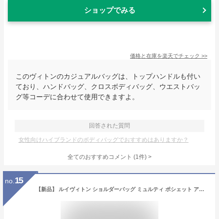
ショップでみる
価格と在庫を
楽天
でチェック
>>
このヴィトンのカジュアルバッグは、トップハンドルも付い
ており、ハンドバッグ、クロスボディバッグ、ウエストバッ
グ等コーデに合わせて使用できますよ。
回答された質問
女性向けハイブランドのボディバッグでおすすめはありますか？
全てのおすすめコメント
(
1
件)
>
15
no.
【新品】 ルイヴィトン ショルダーバッグ ミュルティ ポシェット アクセソワール モノグラム ピンク / カーキ 2WAYバッグ ミニバッグ LOUIS VUITTON ルイヴィトン ハンドバッグ レディース クロスボディバッグ チェーンバッグ アクセサリーポーチ バック BAG ブランド