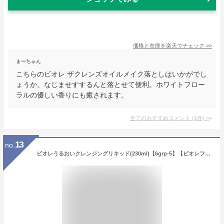
価格と在庫を
楽天
でチェック
>>
まーちゅん
こちらのビオレ ザクレンズオイルメイク落としはいかがでし
ょうか。なじませすするんと落とせて便利。ホワイトフロー
ラルの優しい香りにも癒されます。
全てのおすすめコメント
(
1
件)
>
13
no.
ビオレうるおいクレンジングリキッド(230ml)【6grp-5】【ビオレフェイスケア】