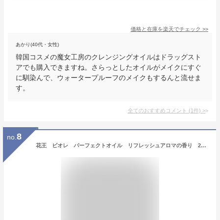
価格と在庫を
楽天
でチェック
>>
あかり(40代・女性)
韓国コスメの魔女工房のクレンジングオイルはドラッグスト
アでも購入できますね。さらっとしたオイルがメイクにすぐ
に馴染んで、ウォータープルーフのメイクもするんと流せま
す。
全てのおすすめコメント
(
1
件)
>
8
no.
花王 ビオレ パーフェクトオイル リフレッシュアロマの香り 230ml