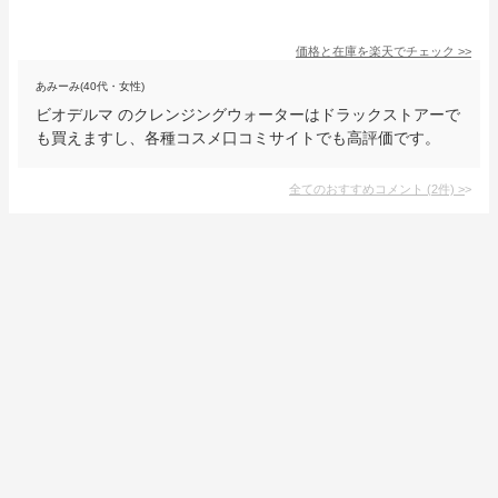
価格と在庫を
楽天
でチェック
>>
あみーみ(40代・女性)
ビオデルマ のクレンジングウォーターはドラックストアーで
も買えますし、各種コスメ口コミサイトでも高評価です。
全てのおすすめコメント
(
2
件)
>