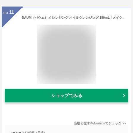
11
no.
BAUM（バウム） クレンジング オイルクレンジング 180mL | メイク落とし | WOODLAND WINDS の香り | 保湿 アロマティック リラックス 森林浴 ユニセックス ギフト プレゼント 誕生日 | オーガニック 樹木
ショップでみる
価格と在庫を
Amazon
でチェック
>>
コーヒーさん(40代・男性)