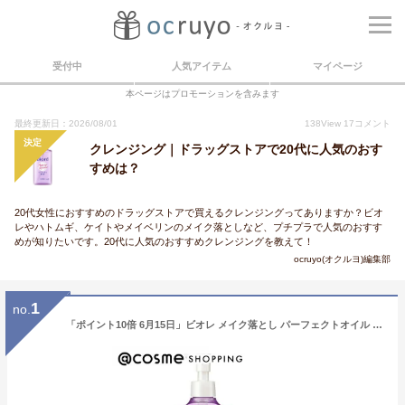
受付中
人気アイテム
マイページ
本ページはプロモーションを含みます
最終更新日：2026/08/01
138
View
17
コメント
決定
クレンジング｜ドラッグストアで20代に人気のおす
すめは？
20代女性におすすめのドラッグストアで買えるクレンジングってありますか？ビオ
レやハトムギ、ケイトやメイベリンのメイク落としなど、プチプラで人気のおすす
めが知りたいです。20代に人気のおすすめクレンジングを教えて！
ocruyo(オクルヨ)編集部
1
no.
「ポイント10倍 6月15日」ビオレ メイク落とし パーフェクトオイル 230ml クレンジング アットコスメ 正規品