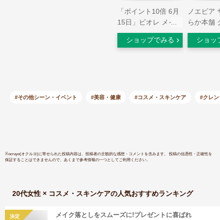
「ポイント10倍 6月
ノエビア 
15日」ビオレ メイク
らか本舗 
落とし パーフェクト
グミルク 
ショップでみる
ショッ
オイル 230ml クレン
(300mL
ジング アットコスメ
ラボン配合
正規品
とし
#その他シーン・イベント
#美容・健康
#コスメ・スキンケア
#クレ
※
ocruyo(オクルヨ)
に寄せられた投稿内容は、投稿者の主観的な感想・コメントを含みます。 投稿の信憑性・正確性を
保証することはできませんので、あくまで参考情報の一つとしてご利用ください。
20代女性 × コスメ・スキンケア
の人気おすすめランキング
メイク落としをスムーズに!プレゼントに喜ばれ
決定