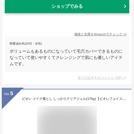
ショップでみる
価格と在庫を
Amazon
でチェック
>>
卵醤油白米(20代・女性)
ボリュームもあるものになっていて毛穴カバーできるものに
なっていて使いやすくてクレンジングで肌にも優しいアイテ
ムです。
全てのおすすめコメント
(
1
件)
>
5
no.
ビオレ メイク落とし しっかりクリアジェル(170g)【ビオレフェイスケア】