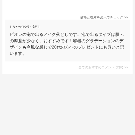
価格と在庫を
楽天
でチェック
>>
しなやか(40代・女性)
ビオレの泡で出るメイク落としです。泡で出るタイプは肌へ
の摩擦が少なく、おすすめです！容器のグラデーションのデ
ザインも今風な感じで20代の方へのプレゼントにも良いと思
います。
全てのおすすめコメント
(
2
件)
>