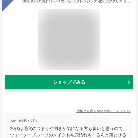
ONE BY KOSE(ワンバイコーセー) クレンジング 毛穴 ポアクリア オイル 本体 180mL 角栓 黒ずみ メイク落とし
ショップでみる
価格と在庫を
Amazon
でチェック
>>
あかり(40代・女性)
20代は毛穴のつまりや開きが気になる方も多いと思うので、
ウォータープルーフのメイクも毛穴汚れもするんと落とせる