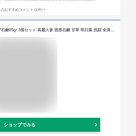
てのおすすめコメント
(
1
件)
>
SHINBEE]★送料無料★天然漢方ハーブ石鹸85g/ 3個セット 高麗人参 固形石鹸 甘草 明日葉 洗顔 全身洗える 石鹸シャンプー セット まとめ買い 美肌 弱アルカリ性 洗顔料 韓国コスメ 臭い 汚れ 乾燥 毛穴 あせも 肌荒れ 敏感肌 メイク落とし くすみ
ショップでみる