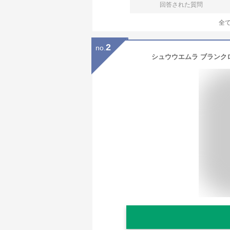
回答された質問
全
2
no.
シュウウエムラ ブランクロ