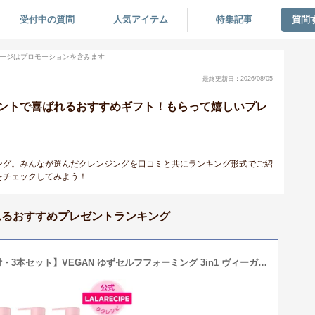
受付中の質問
人気アイテム
特集記事
質問
ージはプロモーションを含みます
最終更新日：2026/08/05
ントで喜ばれるおすすめギフト！もらって嬉しいプレ
ング。みんなが選んだクレンジングを口コミと共にランキング形式でご紹
をチェックしてみよう！
れるおすすめプレゼントランキング
LALARECIPE公式 [国内発送]【GIFT付・3本セット】VEGAN ゆずセルフフォーミング 3in1 ヴィーガン クレンザー 200ml ララレシピ クレンジングオイル+スクラブ + バブルフォームクレンザー 韓国コスメ