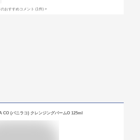
てのおすすめコメント
(
1
件)
>
A CO (バニラコ) クレンジングバームO 125ml