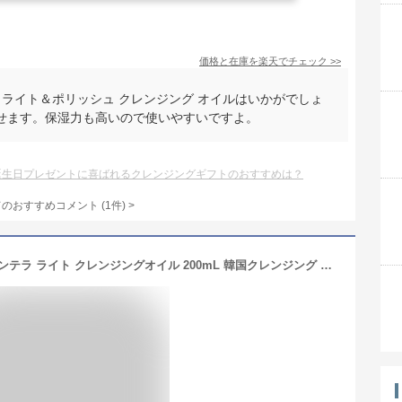
価格と在庫を
楽天
でチェック
>>
 ライト＆ポリッシュ クレンジング オイルはいかがでしょ
せます。保湿力も高いので使いやすいですよ。
誕生日プレゼントに喜ばれるクレンジングギフトのおすすめは？
てのおすすめコメント
(
1
件)
>
【正規品】SKIN1004 マダガスカル センテラ ライト クレンジングオイル 200mL 韓国クレンジング 軽いテクスチャー すっきり洗い上がり デイリーケア