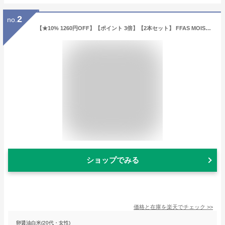
2
no.
【★10% 1260円OFF】【ポイント 3倍】【2本セット】 FFAS MOIST LOTION / エフエフエーエス / モイストローション 100mL 2本セット / 100%日本製 ヒト幹細胞培養液/厚生労働省認可施設で製造/再生医療技術から生まれた純正原料使用 / フィンガーフォックス / FFA-0031
ショップでみる
価格と在庫を
楽天
でチェック
>>
卵醤油白米(20代・女性)