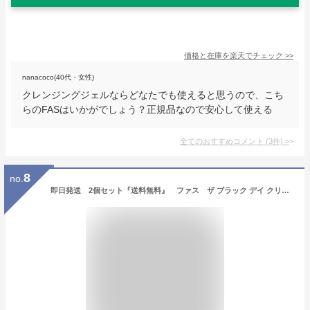
価格と在庫を
楽天
でチェック
>>
nanacoco(40代・女性)
クレンジングジェルならどなたでも使えると思うので、こち
らのFASはいかがでしょう？正規品なので安心して使える
全てのおすすめコメント
(
3
件)
>
8
no.
即日発送 2個セット『送料無料』 ファス ザ ブラック デイ クリーム / SPF50+ / PA++++ / 40g / ベタつかない FAS 日焼け止め 日焼け止めクリーム ブラック デイ クリーム