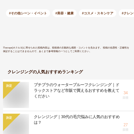
SPF50・PA++++／
ローション 
UV
本セット /
製 ヒト幹
#その他シーン・イベント
#美容・健康
#コスメ・スキンケア
#クレ
液/厚生労
設で製造/
術から生
原料使用 
ーフォックス
※
ocruyo(オクルヨ)
に寄せられた投稿内容は、投稿者の主観的な感想・コメントを含みます。 投稿の信憑性・正確性を
保証することはできませんので、あくまで参考情報の一つとしてご利用ください。
0031
クレンジング
の人気おすすめランキング
プチプラのウォータープルーフクレンジング｜ド
決定
ラックストアなど市販で買えるおすすめを教えて
34
ください
回答
クレンジング｜30代の毛穴悩みに人気のおすすめ
決定
は？
27
回答