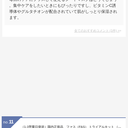
。集中ケアをしたいときにもぴったりですし、ビタミンC誘
導体やグルタチオンが配合されていて肌がしっとり保湿され
ます。
全てのおすすめコメント
(
1
件)
>
11
no.
（1-3営業日発送）国内正規品 ファス（FAS） トライアルキット （1週間分）