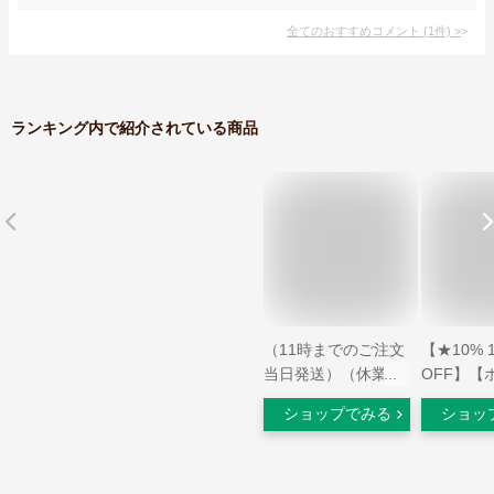
全てのおすすめコメント
(
1
件)
>
ランキング内で紹介されている商品
（11時までのご注文
【★10% 
当日発送）（休業日
OFF】【
除く）国内正規品
倍】【2
ショップでみる
ショッ
ファス（FAS）ザ
FFAS MO
ブラック デイ ク
LOTION 
リーム 40g／
エーエス 