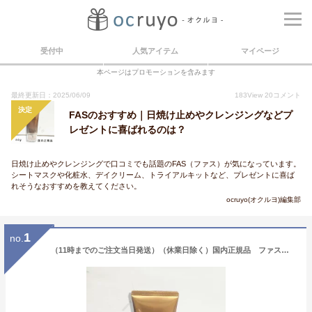
受付中
人気アイテム
マイページ
本ページはプロモーションを含みます
最終更新日：2025/06/09
183
View
20
コメント
決定
FASのおすすめ｜日焼け止めやクレンジングなどプ
レゼントに喜ばれるのは？
日焼け止めやクレンジングで口コミでも話題のFAS（ファス）が気になっています。
シートマスクや化粧水、デイクリーム、トライアルキットなど、プレゼントに喜ば
れそうなおすすめを教えてください。
ocruyo(オクルヨ)編集部
1
no.
（11時までのご注文当日発送）（休業日除く）国内正規品 ファス（FAS）ザ ブラック デイ クリーム 40g／SPF50・PA++++／UV