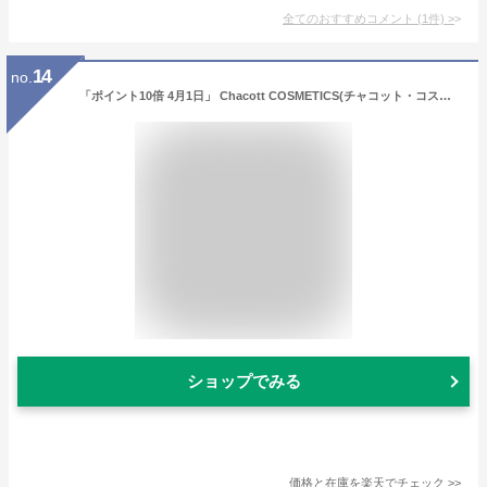
全てのおすすめコメント
(
1
件)
>
14
no.
「ポイント10倍 4月1日」 Chacott COSMETICS(チャコット・コスメティクス) フィニッシングパウダー モイストC 780パールピンク 10g フェイスパウダー アットコスメ
ショップでみる
価格と在庫を
楽天
でチェック
>>