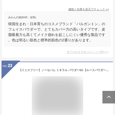
価格と在庫を
楽天
でチェック
>>
みかんの花(50代・女性)
韓国生まれ・日本育ちのコスメブランド「パルガントン」の
フェイスパウダーで、とてもカバー力の高いタイプです。皮
脂吸着力も高くてメイク崩れを起こしにくい優秀な製品です
。色は明るい肌色と標準的肌色の2通りがあります。
全てのおすすめコメント
(
3
件)
>
23
no.
【イニスフリー】ノーセバム ミネラル パウダー5G【ルースパウダー】正規品 化粧くずれ 崩れない 毛穴レス 脂性肌 テカリ防止 サラサラ 皮脂 韓国コスメ 化粧直し 持ち運び 敏感肌 ナチュラル仕上げ 脂性肌 人気 コスパ メンズ 透明感 メイクキープ ベタつき防止 ノーファンデ プレゼント プチプラ 24時間 保湿 くすみ ニキビ肌OK 低刺激 旅行用 Tゾーン時短 マット ツヤ 乾燥 ふんわり 透明 崩れにくい 韓国コスメ