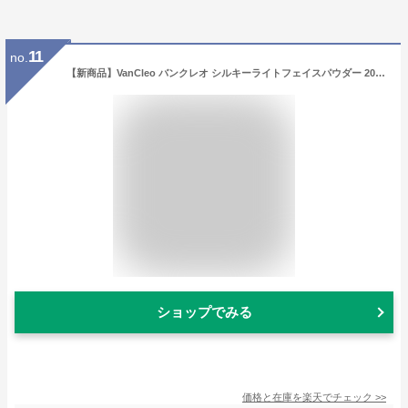
11
no.
【新商品】VanCleo バンクレオ シルキーライトフェイスパウダー 20g [ルースパウダー シルキー肌 セミ艶肌 トーンアップ ピンク 血色感 パール しっとり 微粒子パウダー 皮脂吸着 韓国コスメ レビュークーポン有 母の日 ギフト ラッピング プレゼント]
ショップでみる
価格と在庫を
楽天
でチェック
>>