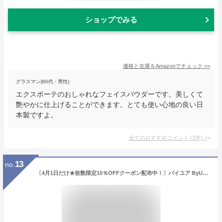
ショップでみる
価格と在庫を
Amazon
でチェック
>>
グラスマン(60代・男性)
エクスポーテのおしゃれなフェイスパウダーです。美しくて
艶やかに仕上げることができます。とても使い心地の良い日
本製ですよ。
全てのおすすめコメント
(
2
件)
>
13
no.
〔4月1日だけ★枚数限定10％OFFクーポン配布中！〕バイユア ByUR セラムフィットルースフェイスパウダー #02 pearl 10g [028752]