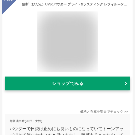
陽断（ひだん）UV50パウダー ブライト&ラスティング レフィル＋ケース/レフィル 数量限定 【アテニア 公式】[ Attenir 化粧品 コスメ 日焼け止め SPF50+ PA++++ 紫外線 フェイスパウダー トーンアップ メイクアップ 詰替 フェース 艶 ツヤ肌 日焼けどめ ひやけどめ ]
ショップでみる
価格と在庫を
楽天
でチェック
>>
卵醤油白米(20代・女性)
パウダーで日焼け止めにも良いものになっていてトーンアッ
プできて使いやすいかと思いますし、艶感あるものになって