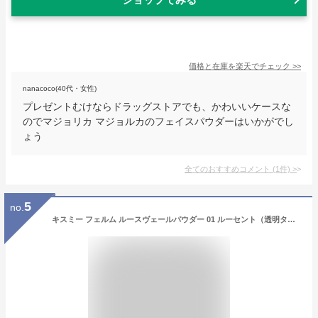
価格と在庫を
楽天
でチェック
>>
nanacoco(40代・女性)
プレゼントむけならドラッグストアでも、かわいいケースな
のでマジョリカ マジョルカのフェイスパウダーはいかがでし
ょう
全てのおすすめコメント
(
1
件)
>
5
no.
キスミー フェルム ルースヴェールパウダー 01 ルーセント（透明タイプ） 6g フェイスパウダー アットコスメ 正規品