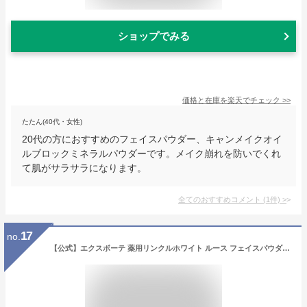
ショップでみる
価格と在庫を
楽天
でチェック
>>
たたん(40代・女性)
20代の方におすすめのフェイスパウダー、キャンメイクオイ
ルブロックミネラルパウダーです。メイク崩れを防いでくれ
て肌がサラサラになります。
全てのおすすめコメント
(
1
件)
>
17
no.
【公式】エクスボーテ 薬用リンクルホワイト ルース フェイスパウダー パウダー 保湿 持ち運び ツヤ肌 テカリ 仕上げ 素肌 美肌 仕上げ用パウダー 美容成分 日本製 人気 おしろい フィニッシングパウダー 粉おしろい ルースパウダー 薬用 サラサラ トーンアップ