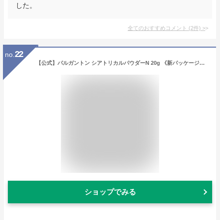
した。
全てのおすすめコメント
(
2
件)
>
22
no.
【公式】パルガントン シアトリカルパウダーN 20g 《新パッケージ》 韓国コスメ 高品質 フェイスパウダー ベースメイク 低刺激 テカリ防止 カバー力 毛穴 プチプラ 化粧品 パルガントン dodo palgantong ドドジャパン dodojapan
ショップでみる