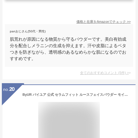
価格と在庫を
Amazon
でチェック
>>
panおじさん(50代・男性)
肌荒れが原因になる物質から守るパウダーです。美白有効成
分を配合しメラニンの生成を抑えます。汗や皮脂によるベタ
つきを防ぎながら、透明感のあるなめらかな肌になるのでお
すすめです。
全てのおすすめコメント
(
5
件)
>
20
no.
ByUR バイユア 公式 セラムフィット ルースフェイスパウダー モイストフェイスパウダー メイクアップ フェイスパウダー セミマット ツヤ 毛穴カバー 毛穴ケア フィニッシュ 韓国コスメ 美容液成分 多機能 粉 毛穴管理 タルクフリー