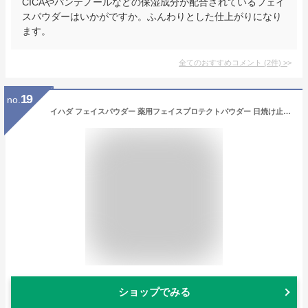
CICAやパンテノールなどの保湿成分が配合されているフェイ
スパウダーはいかがですか。ふんわりとした仕上がりになり
ます。
全てのおすすめコメント
(
2
件)
>
19
no.
イハダ フェイスパウダー 薬用フェイスプロテクトパウダー 日焼け止め ファンデーション テカリ防止 スキンケア 肌荒れ UV ノンコメドジェニック シミ 花粉 PM2.5 【医薬部外品】 本体 9g
ショップでみる