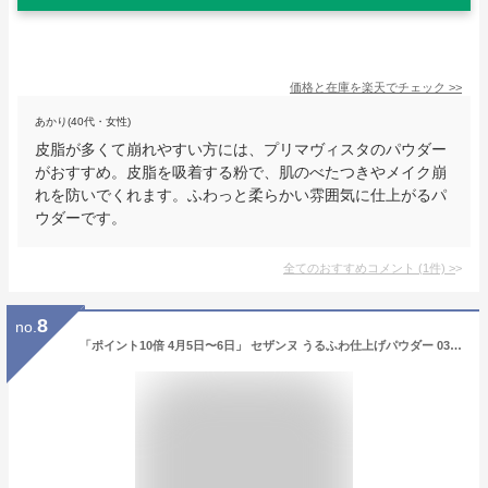
価格と在庫を
楽天
でチェック
>>
あかり(40代・女性)
皮脂が多くて崩れやすい方には、プリマヴィスタのパウダー
がおすすめ。皮脂を吸着する粉で、肌のべたつきやメイク崩
れを防いでくれます。ふわっと柔らかい雰囲気に仕上がるパ
ウダーです。
全てのおすすめコメント
(
1
件)
>
8
no.
「ポイント10倍 4月5日〜6日」 セザンヌ うるふわ仕上げパウダー 03ルーセントクリア フェイスパウダー アットコスメ 正規品