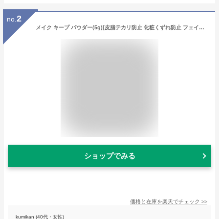
2
no.
メイク キープ パウダー(5g)[皮脂テカリ防止 化粧くずれ防止 フェイスパウダー]
ショップでみる
価格と在庫を
楽天
でチェック
>>
kumikan (40代・女性)