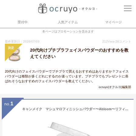
受付中
人気アイテム
マイページ
本ページはプロモーションを含みます
最終更新日：2026/07/03
212
View
28
コメント
決定
20代向けプチプラフェイスパウダーのおすすめを教
えてください
20代向けのフェイスパウダーでプチプラで買えるおすすめはありますか？フェイス
パウダーは種類が多くどれにするのか迷っています。プチプラでもプレゼントに喜
ばれそうなおすすめのフェイスパウダーを教えてください。
ocruyo(オクルヨ)編集部
1
no.
キャンメイク マシュマロフィニッシュパウダー〜Abloom〜リフィル01／キャンメイク（CANMAKE）