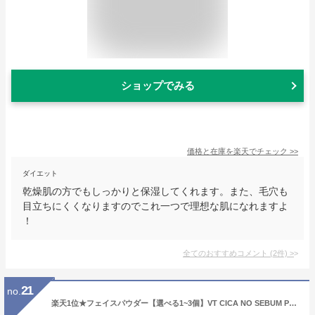
ショップでみる
価格と在庫を
楽天
でチェック
>>
ダイエット
乾燥肌の方でもしっかりと保湿してくれます。また、毛穴も
目立ちにくくなりますのでこれ一つで理想な肌になれますよ
！
全てのおすすめコメント
(
2
件)
>
21
no.
楽天1位★フェイスパウダー【選べる1~3個】VT CICA NO SEBUM POWDER [★5種] MILD / UV / MOISTURE / SHIMMER / RETI-A【正規品】ノーセバム ルースパウダー 仕上げパウダー シカ パウダー 無色 オイリー肌 皮脂 敏感肌 テカリ防止 化粧直し ベースメイク UVカット