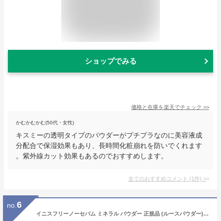
ショップでみる
価格と在庫を
楽天
でチェック
>>
かむかむかむ(50代・女性)
キスミーの透明タイプのパウダーがプチプラなのに美容液成
分配合で保湿効果もあり、長時間化粧崩れを防いでくれます
。紫外線カット効果もあるのでおすすめします。
全てのおすすめコメント
(
1
件)
>
6
no.
イニスフリーノーセバム ミネラル パウダー 正規品 (ルースパウダー) 化粧くずれ 皮脂テカリ 崩れ防止 毛穴カバー 脂性肌 皮脂吸着 韓国コスメ