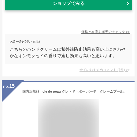
ショップでみる
価格と在庫を
楽天
でチェック
>>
あみーみ(40代・女性)
こちらのハンドクリームは紫外線防止効果も高い上にさわや
かなキンモクセイの香りで癒し効果も高いと思います。
全てのおすすめコメント
(
1
件)
>
15
no.
国内正規品 cle de peau クレ・ド・ポー ボーテ クレームプールレマン 2025 LIMITED COLLECTION 50g／SPF18・PA++／ハンドクリーム