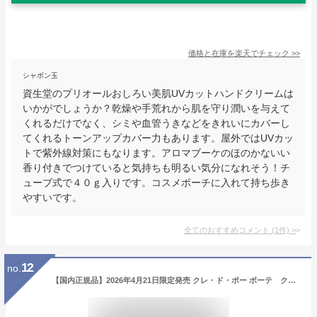
価格と在庫を
楽天
でチェック
>>
シャボン玉
資生堂のプリオールおしろい美肌UVカットハンドクリームは
いかがでしょうか？乾燥や手荒れから肌を守り潤いを与えて
くれるだけでなく、シミや血管うきなどをきれいにカバーし
てくれるトーンアップカバー力もあります。屋外ではUVカッ
トで紫外線対策にもなります。アロマブーケのほのかないい
香り付きでつけていると気持ちも明るい気分になれそう！チ
ューブ式で４０ｇ入りです。コスメポーチに入れて持ち歩き
やすいです。
全てのおすすめコメント
(
1
件)
>
12
no.
【国内正規品】2026年4月21日限定発売 クレ・ド・ポー ボーテ クレームプールレマン 2026 LIMITED COLLECTION ハンドクリーム SPF18・PA++