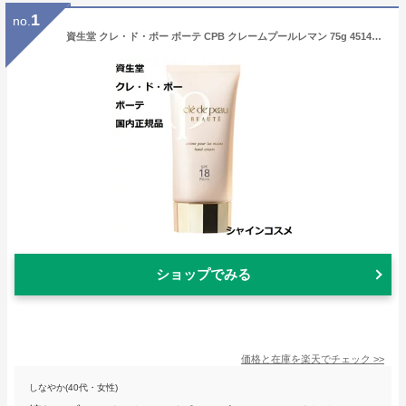
1
no.
資生堂 クレ・ド・ポー ボーテ CPB クレームプールレマン 75g 4514254672495 医薬部外品 ハンドクリーム SPF18・PA++ 日焼け止めクリーム UVカット 日焼け止め クレドポーボーテ Cle de Peau Beaute SHISEIDO クレドポー スキンケア エイジングケア 保湿 国内正規品 送料無料
ショップでみる
価格と在庫を
楽天
でチェック
>>
しなやか(40代・女性)