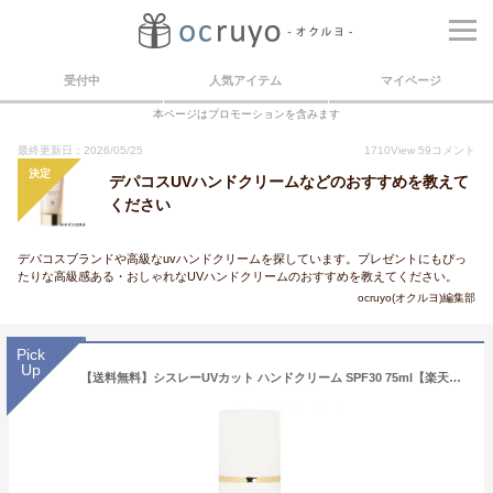
受付中
人気アイテム
マイページ
本ページはプロモーションを含みます
最終更新日：2026/05/25
1710
View
59
コメント
決定
デパコスUVハンドクリームなどのおすすめを教えて
ください
デパコスブランドや高級なuvハンドクリームを探しています。プレゼントにもぴっ
たりな高級感ある・おしゃれなUVハンドクリームのおすすめを教えてください。
ocruyo(オクルヨ)編集部
Pick
Up
【送料無料】シスレーUVカット ハンドクリーム SPF30 75ml【楽天海外直送】