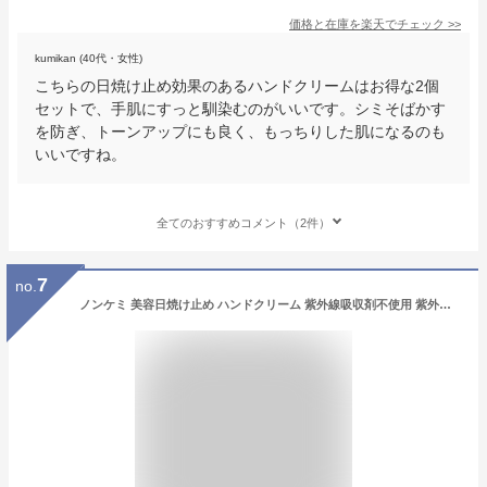
価格と在庫を
楽天
でチェック
>>
kumikan (40代・女性)
こちらの日焼け止め効果のあるハンドクリームはお得な2個
セットで、手肌にすっと馴染むのがいいです。シミそばかす
を防ぎ、トーンアップにも良く、もっちりした肌になるのも
いいですね。
全てのおすすめコメント（2件）
7
no.
ノンケミ 美容日焼け止め ハンドクリーム 紫外線吸収剤不使用 紫外線散乱剤不使用 CICA 生プラセンタ セラミド 手肌 エイジングケア ハンドセラム ハンド美容液 春夏 秋冬 紫外線対策 ハンドセラム 【大人の手肌ヒヨケ】50ml