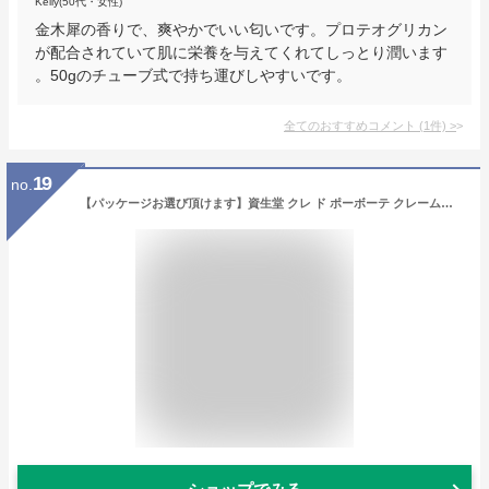
Kelly(50代・女性)
金木犀の香りで、爽やかでいい匂いです。プロテオグリカン
が配合されていて肌に栄養を与えてくれてしっとり潤います
。50gのチューブ式で持ち運びしやすいです。
全てのおすすめコメント
(
1
件)
>
19
no.
【パッケージお選び頂けます】資生堂 クレ ド ポーボーテ クレームプールレマン SPF18・PA++ 4514254672495 ハンドクリーム 保湿 ソフト うるおい 乾燥対策