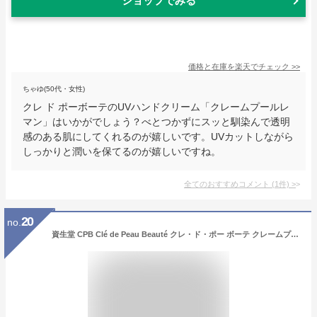
ショップでみる
価格と在庫を
楽天
でチェック
>>
ちゃゆ(50代・女性)
クレ ド ポーボーテのUVハンドクリーム「クレームプールレ
マン」はいかがでしょう？べとつかずにスッと馴染んで透明
感のある肌にしてくれるのが嬉しいです。UVカットしながら
しっかりと潤いを保てるのが嬉しいですね。
全てのおすすめコメント
(
1
件)
>
20
no.
資生堂 CPB Clé de Peau Beauté クレ・ド・ポー ボーテ クレームプールレマン ＜ハンドクリーム＞75g 2025 限定品 LIMITED COLLECTION