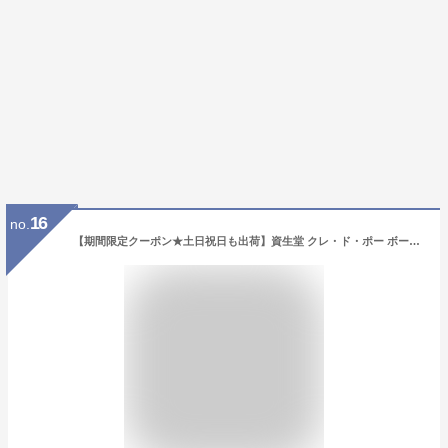
16
no.
【期間限定クーポン★土日祝日も出荷】資生堂 クレ・ド・ポー ボーテ CPB クレームプールレマン ハンドクリーム SPF18 PA++ 潤い 保湿 医薬部外品 国内正規品