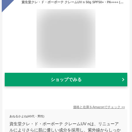
資生堂クレ・ド・ポーボーテ クレームUV n 50g SPF50+・PA++++ (お一人様１個限り)【国内正規品】リニューアル
ショップでみる
価格と在庫を
Amazon
でチェック
>>
あねるかよね(40代・男性)
資生堂クレ・ド・ポーボーテ クレームUV nは、リニューア
ルによりさらに肌に優しい成分を採用し、紫外線からしっか