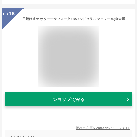
18
no.
日焼け止め ボタニークフォーク UVハンドセラム マニスール(金木犀の香り) 50g 紫外線対策 UVカット ハンドクリーム プロテオグリカン 手肌ケア Botanicfolk
ショップでみる
価格と在庫を
Amazon
でチェック
>>