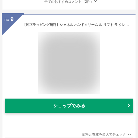
全てのおすすめコメント（2件）
9
no.
【純正ラッピング無料】シャネル ハンドクリーム ル リフト ラ クレーム マン 50ml 名入れ コスメ 美白 美容 CHANEL レディース ブランド ラッピング 母の日 プレゼント 男性 女性 彼女 メンズ 2025 ケア スキンケア uv 送料無料 新品
ショップでみる
価格と在庫を
楽天
でチェック
>>