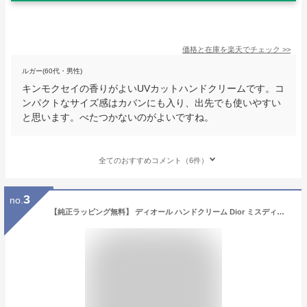
価格と在庫を
楽天
でチェック
>>
ルガー(60代・男性)
キンモクセイの香りがよいUVカットハンドクリームです。コ
ンパクトなサイズ感はカバンにも入り、出先でも使いやすい
と思います。べたつかないのがよいですね。
全てのおすすめコメント（6件）
3
no.
【純正ラッピング無料】 ディオール ハンドクリーム Dior ミスディオール ハンドクリーム 50ml ハンドケア ボディケア スキンケア 母の日 ハンドクリーム プレゼント 女性 誕生日 ギフト 大人 デパコス コスメ 化粧品 美白 美容 レディース ブランド 正規品 新品