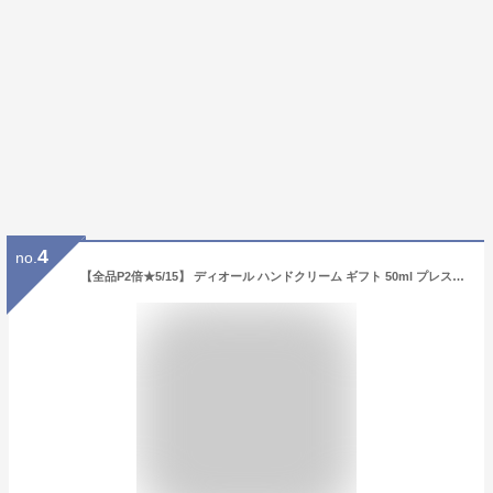
4
no.
【全品P2倍★5/15】 ディオール ハンドクリーム ギフト 50ml プレステージ ラ クレーム マン ド ローズ Dior コスメ 化粧品 ユニセックス 美白 美容 メンズ レディース ブランド ミニサイズ uv メンズ おしゃれ スキンケア 新品 正規品