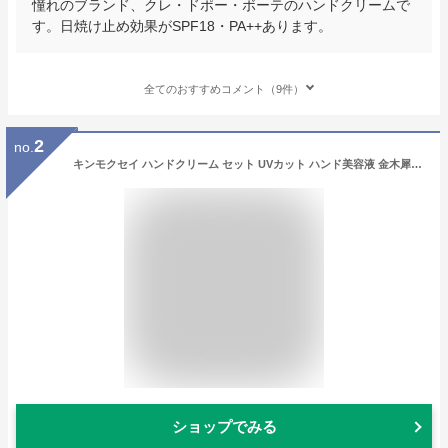
憧れのブランド、クレ・ドポー・ボーテのハンドクリームで
す。日焼け止め効果がSPF18・PA++あります。
全てのおすすめコメント（9件）
2
no.
キンモクセイ ハンドクリーム セット UVカット ハンド美容液 金木犀 ギフト 『 UVハンドセラム50g 2個セット 』 誕生日 プレゼント 女友達 日焼け止め 紫外線対策 乾燥肌 保湿 女性 20代 30代 ベタつかない 無花果 ミント きんもくせい 最強配送 クリスマス FLEGRE
ショップでみる