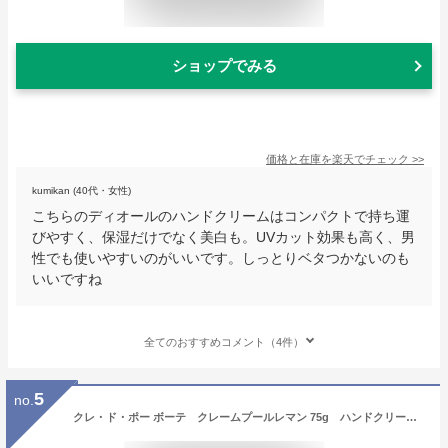
ショップでみる
価格と在庫を
楽天
でチェック
>>
kumikan (40代・女性)
こちらのディオールのハンドクリームはコンパクトで持ち運
びやすく、保湿だけでなく美白も。UVカット効果も高く、男
性でも使いやすいのがいいです。しっとりベタつかないのも
いいですね
全てのおすすめコメント（4件）
5
no.
クレ・ド・ポー ボーテ クレームプールレマン 75g ハンドクリーム SPF18・PA++ ソフト なめらか 乾燥 紫外線