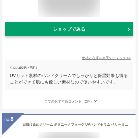
ショップでみる
価格と在庫を
楽天
でチェック
>>
クロス(50代・男性)
UVカット素材のハンドクリームでしっかりと保湿効果も得る
ことができて肌にも優しい素材なので使いやすいです。
全てのおすすめコメント（2件）
8
no.
日焼け止めクリーム ボタニークフォーク UVハンドセラム ベリーミント 50g 紫外線対策 UVカット ハンドクリーム 果実 ミント プロテオグリカン 手肌ケア Botanicfolk