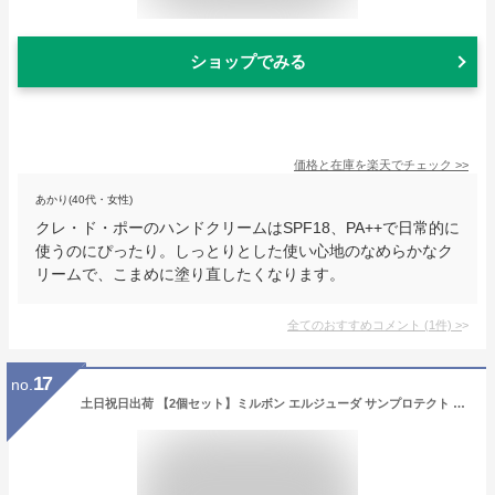
ショップでみる
価格と在庫を
楽天
でチェック
>>
あかり(40代・女性)
クレ・ド・ポーのハンドクリームはSPF18、PA++で日常的に
使うのにぴったり。しっとりとした使い心地のなめらかなク
リームで、こまめに塗り直したくなります。
全てのおすすめコメント
(
1
件)
>
17
no.
土日祝日出荷 【2個セット】ミルボン エルジューダ サンプロテクト バーム 40g (milbon elujuda ヘアバーム ハンドケア ハンドクリーム 美容室 美容院 サロン専売品 紫外線対策 )