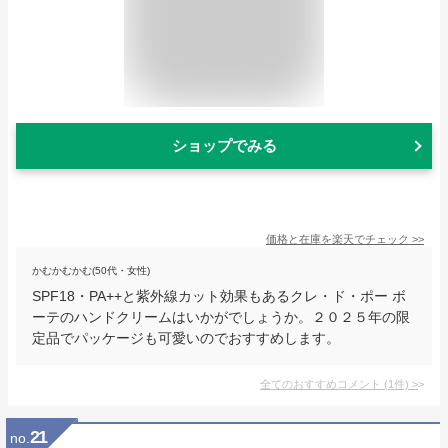
ショップでみる
価格と在庫を
楽天
でチェック
>>
かむかむかむ(50代・女性)
SPF18・PA++と紫外線カット効果もあるクレ・ド・ポー ボ
ーテのハンドクリームはいかがでしょうか。２０２５年の限
定品でパッケージも可愛いのでおすすめします。
全てのおすすめコメント
(
1
件)
>
21
no.