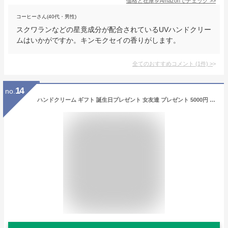
価格と在庫を
Amazon
でチェック
>>
コーヒーさん(40代・男性)
スクワランなどの星竟成分が配合されているUVハンドクリー
ムはいかがですか。キンモクセイの香りがします。
全てのおすすめコメント
(
1
件)
>
14
no.
ハンドクリーム ギフト 誕生日プレゼント 女友達 プレゼント 5000円 金木犀 【 ＆ バスタブレット ギフトセット 】 冬ギフト 退職祝い 誕生日 女性 30代 20代 プチギフト 母 60代 UVカット 日焼け止め お祝い 贈り物 乾燥 美容 バスタイム FLEGRE 母の日