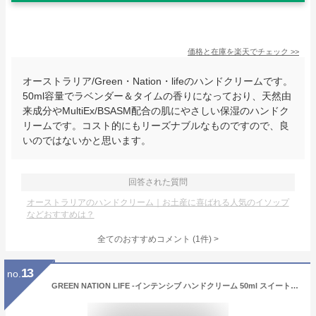
価格と在庫を
楽天
でチェック
>>
オーストラリア/Green・Nation・lifeのハンドクリームです。
50ml容量でラベンダー＆タイムの香りになっており、天然由
来成分やMultiEx/BSASM配合の肌にやさしい保湿のハンドク
リームです。コスト的にもリーズナブルなものですので、良
いのではないかと思います。
回答された質問
オーストラリアのハンドクリーム｜お土産に喜ばれる人気のイソップ
などおすすめは？
全てのおすすめコメント
(
1
件)
>
13
no.
GREEN NATION LIFE -インテンシブ ハンドクリーム 50ml スイートオレンジ&レモングラス