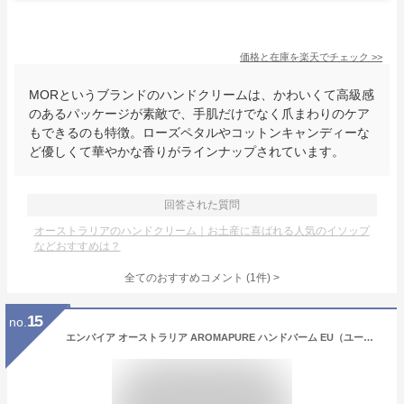
価格と在庫を
楽天
でチェック
>>
MORというブランドのハンドクリームは、かわいくて高級感
のあるパッケージが素敵で、手肌だけでなく爪まわりのケア
もできるのも特徴。ローズペタルやコットンキャンディーな
ど優しくて華やかな香りがラインナップされています。
回答された質問
オーストラリアのハンドクリーム｜お土産に喜ばれる人気のイソップ
などおすすめは？
全てのおすすめコメント
(
1
件)
>
15
no.
エンパイア オーストラリア AROMAPURE ハンドバーム EU（ユーカリ・レモングラス・ライム） 125ml | ハンドクリーム