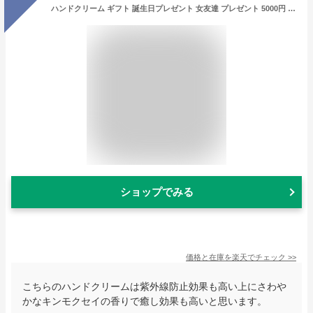
ハンドクリーム ギフト 誕生日プレゼント 女友達 プレゼント 5000円 金木犀 【 ＆ バスタブレット ギフトセット 】 冬ギフト 退職祝い 誕生日 女性 30代 20代 プチギフト 母 60代 UVカット 日焼け止め お祝い 贈り物 乾燥 美容 バスタイム FLEGRE 母の日
ショップでみる
価格と在庫を
楽天
でチェック
>>
こちらのハンドクリームは紫外線防止効果も高い上にさわや
かなキンモクセイの香りで癒し効果も高いと思います。