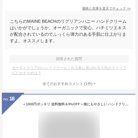
価格と在庫を
楽天
でチェック
>>
こちらのMAINE BEACHのリグリアンハニー ハンドクリーム
はいかがでしょうか。オーガニックで安心。ハチミツエキス
が配合されているのでふっくら弾力のある手肌に仕上がりま
すよ。オススメします。
回答された質問
オーストラリアのハンドクリーム｜お土産に喜ばれる人気のイソップ
などおすすめは？
全てのおすすめコメント
(
1
件)
>
18
no.
＜1000円ポッキリ 送料無料＆9%OFF＞猫にもやさしい ハンドクリーム neconade（ねこなで） 10g×2本【お試しサイズ2本セット】 買い回り 獣医師監修 無香料 無添加 ペット 猫 犬 ヴィーガン対応 天然由来成分100% 敏感肌 ハンドケア 猫飼い 舐めても安心 安全