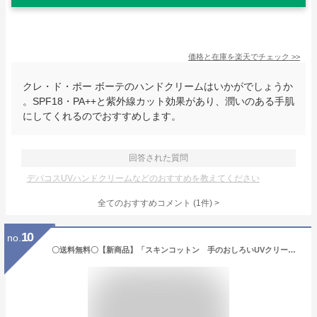
価格と在庫を
楽天
でチェック
>>
クレ・ド・ポー ボーテのハンドクリームはいかがでしょうか
。SPF18・PA++と紫外線カット効果があり、潤いのある手肌
にしてくれるのでおすすめします。
回答された質問
デパコスUVハンドクリームなどのおすすめを教えてください
全てのおすすめコメント
(
1
件)
>
10
no.
〇送料無料〇【新商品】「スキンコットン 手のおしろいUVクリーム 2個セット」SPF24 PA+++ 日焼け止め ハンドクリーム skincotton※簡易包装【公式】