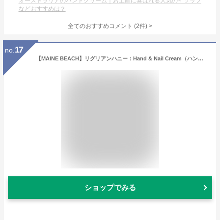
オーストラリアのハンドクリーム｜お土産に喜ばれる人気のイソップ
などおすすめは？
全てのおすすめコメント
(
2
件)
>
17
no.
【MAINE BEACH】リグリアンハニー：Hand & Nail Cream（ハンド＆ネイルクリーム）マインビーチ／クリーム／ハンドクリーム／ネイルクリーム／オーガニック／ハニー／蜂蜜／スキンケア／ボディケア／ハンドケア／オーストラリア／美容／コスメ／ギフト／引き出物／御祝い
ショップでみる