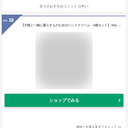
全てのおすすめコメント
(
1
件)
>
19
no.
【犬猫と一緒に暮らす人のためのハンドクリーム・4個セット】 60g 犬 猫 ペット ハンドクリーム べたつかない オーガニック 無添加 無香料 プレゼント 敏感肌 プチ ギフト 誕生日 猫好き 手荒れ 保湿 猫グッズ トリマー 安心 安全 無着色 バレンタイン
ショップでみる
価格と在庫を
楽天
でチェック
>>