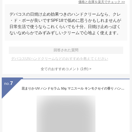
価格と在庫を
楽天
でチェック
>>
デパコスの日焼け止め効果つきのハンドクリームなら、クレ
・ド・ポーが良いですSPF18で低めに思うかもしれませんが
日常生活で使うならこれくらいでも十分。日焼け止めっぽく
ないなめらかでみずみずしいクリームで心地よく使えます。
回答された質問
デパコスUVハンドクリームなどのおすすめを教えてください
全てのおすすめコメント
(
1
件)
>
7
no.
花まりか UV ハンドセラム 50g マニスール キンモクセイの香り ハンドクリーム 保湿 Botanicfolk (50g,キンモクセイ)