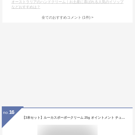
オーストラリアのハンドクリーム｜お土産に喜ばれる人気のイソップ
などおすすめは？
全てのおすすめコメント
(
1
件)
>
16
no.
【3本セット】ルーカスポーポークリーム 25g オイントメント チューブ 保湿クリーム パパイヤ天然成分配合 オーストラリア ハンドクリーム レッド リップクリーム うるおい 乾燥 メンズ レディース 赤 ギフト プレゼント Lucas' Papaw ルーカスパパクリーム Australia