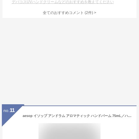
デパコスUVハンドクリームなどのおすすめを教えてください
全てのおすすめコメント
(
2
件)
>
11
no.
aesop イソップ アンドラム アロマティック ハンドバーム 75mL／ハンドクリーム 正規品 リラックス ハンドケア