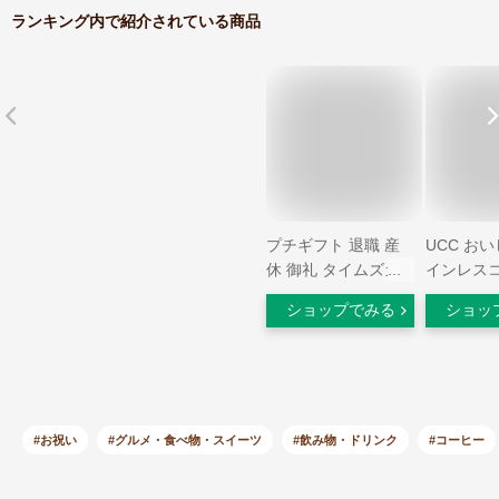
ランキング内で紹介されている商品
プチギフト 退職 産
UCC お
休 御礼 タイムズカ
インレスコ
フェ（ドリップコー
糖 90g×
ショップでみる
ショッ
ヒー2袋入）メッセ
付き デカ
ージシール付 サンク
カフェイン
スカード付 ※賞味期
ント 珈琲
限2026年6月19日
（北海道
プチギフト 男性 結
縄除く）
婚式 プレゼント ギ
#お祝い
#グルメ・食べ物・スイーツ
#飲み物・ドリンク
#コーヒー
フト 御礼 引越し 異
動 御挨拶 挨拶 シー