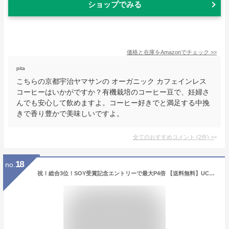
ショップでみる
価格と在庫を
Amazon
でチェック
>>
pita
こちらの京都宇治ヤマサンの オーガニック カフェインレス
コーヒーはいかがですか？有機栽培のコーヒー豆で、妊婦さ
んでも安心して飲めますよ。コーヒー好きでと満足する中挽
きで香り豊かで美味しいですよ。
全てのおすすめコメント
(
2
件)
>
18
no.
祝！総合3位！SOY受賞記念エントリーで最大P4倍 【送料無料】UCC おいしいカフェインレスコーヒー ドリップコーヒー 7g×50袋デカフェ・ノンカフェイン ドリップ