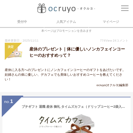
受付中
人気アイテム
マイページ
本ページはプロモーションを含みます
最終更新日：2025/11/11
774
View
24
コメント
決定
産休のプレゼント｜体に優しいノンカフェインコー
ヒーのおすすめって？
産休に入る方へのプレゼントにノンカフェインコーヒーのギフトをあげたいです。
妊婦さんの体に優しい、デカフェでも美味しいおすすめコーヒーを教えてくださ
い！
ocruyo(オクルヨ)編集部
1
no.
プチギフト 退職 産休 御礼 タイムズカフェ（ドリップコーヒー2袋入）メッセージシール付 サンクスカード付 ※賞味期限2026年6月19日 プチギフト 男性 結婚式 プレゼント ギフト 御礼 引越し 異動 御挨拶 挨拶 シール付き ありがとう おしゃれ 選べる シール 300円以下