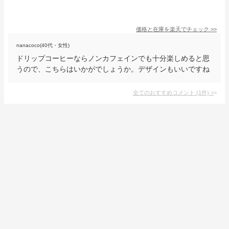
価格と在庫を
楽天
でチェック
>>
nanacoco(40代・女性)
ドリップコーヒーならノンカフェインでも十分楽しめると思
うので、こちらはいかがでしょうか。デザインもいいですね
全てのおすすめコメント
(
1
件)
>