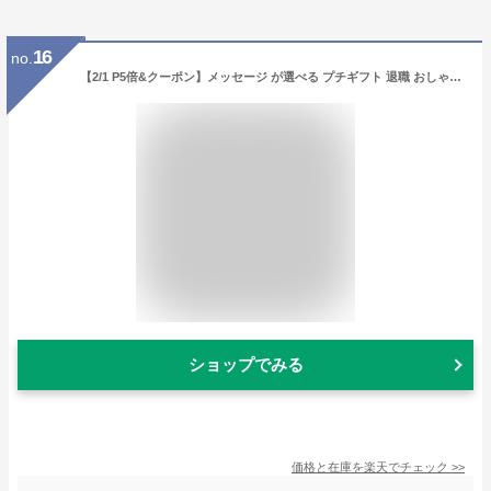
16
no.
【2/1 P5倍&クーポン】メッセージ が選べる プチギフト 退職 おしゃれ ばらまき ドリップコーヒー 20人前 送料無料 ありがとう お世話になりました コーヒー 職場 異動 産休 お礼 お返し プレゼント かわいい ドリップバッグ 珈琲 ギフト 個包装 お配り 大量
ショップでみる
価格と在庫を
楽天
でチェック
>>