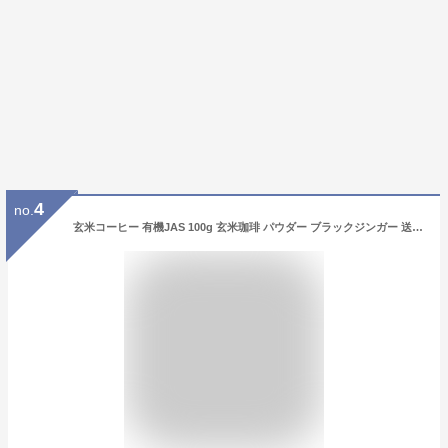
4
no.
玄米コーヒー 有機JAS 100g 玄米珈琲 パウダー ブラックジンガー 送料無料 農薬不使用 オーガニック 無農薬 国産 ヴィーガン ビーガン 温活 玄米 コーヒー 粉末 ダイエット デカフェ ノンカフェイン ギフト お礼 妊婦 女性