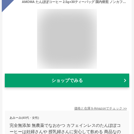
AMOMA たんぽぽコーヒー 2.5g×30ティーバッグ 国内焙煎 ノンカフェインコーヒー 無添加 農薬を使っていない 妊娠 授乳 産後 たんぽぽ 母乳育児
ショップでみる
価格と在庫を
Amazon
でチェック
>>
あみーみ(40代・女性)
完全無添加 無農薬でなおかつ カフェインレスのたんぽぽコ
ーヒーは妊婦さんや 授乳婦さんに安心して飲める 商品なの