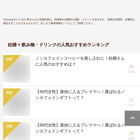
ル付き ありがとう
おしゃれ 選べる シ
ール 300円以下
※
ocruyo(オクルヨ)
に寄せられた投稿内容は、投稿者の主観的な感想・コメントを含みます。 投稿の信憑性・正確性を
保証することはできませんので、あくまで参考情報の一つとしてご利用ください。
妊婦 × 飲み物・ドリンク
の人気おすすめランキング
ノンカフェインコーヒーを差し入れに！妊婦さん
決定
に人気のおすすめは？
35
回答
【40代女性】産休に入るプレママへ！喜ばれるノ
決定
ンカフェインギフトって？
21
回答
【40代女性】産休に入るプレママへ！喜ばれるノ
決定
ンカフェインギフトって？
18
回答