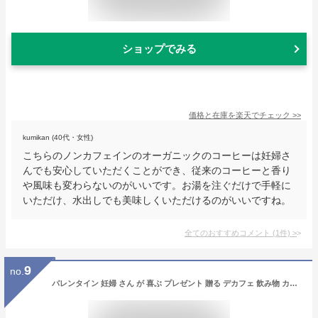
ショップでみる
価格と在庫を
楽天
でチェック
>>
kumikan (40代・女性)
こちらのノンカフェインのオーガニックのコーヒーは妊婦さ
んでも安心していただくことができ、従来のコーヒーと香り
や風味も変わらないのがいいです。お湯を注ぐだけで手軽に
いただけ、水出しでも美味しくいただけるのがいいですね。
全てのおすすめコメント
(
1
件)
>
9
no.
バレンタイン 妊婦 さん が 喜ぶ プレゼント 贈る デカフェ 飲み物 カフェインレス コーヒー 出産祝い ギフト インスタント ドリップ 猫好き 女性 誕生日 グッズ 送料無料 日本 ママ 用 雑貨 高級 巾着 【当店限定 猫珈きんちゃく付きコーヒー 8種セット】珈琲 内祝い