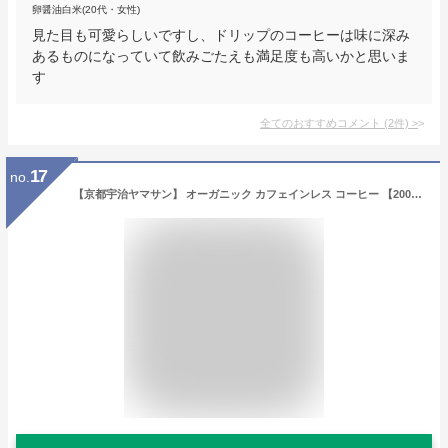
卵醤油白米(20代・女性)
見た目も可愛らしいですし、ドリップのコーヒーは味に深み
あるものになっていて飲みごたえも満足度も高いかと思いま
す
全てのおすすめコメント
(
2
件)
>
17
no.
【京都宇治ヤマサン】 オーガニック カフェインレス コーヒー 【200g】中挽き 粉 デカフェ 有機 焙煎 妊娠中 妊婦 ノンカフェイン ドリップ