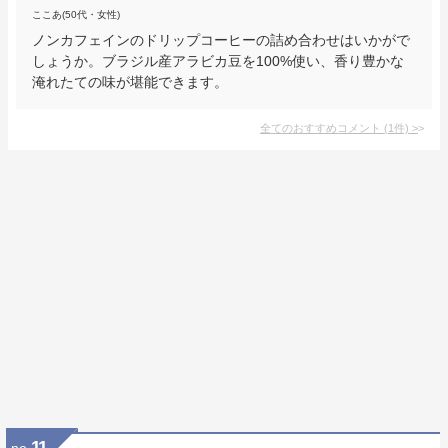
ここあ(50代・女性)
ノンカフェインのドリップコーヒーの詰め合わせはいかがで
しょうか。ブラジル産アラビカ豆を100%使い、香り豊かな
淹れたての味が堪能できます。
全てのおすすめコメント
(
1
件)
>
11
no.