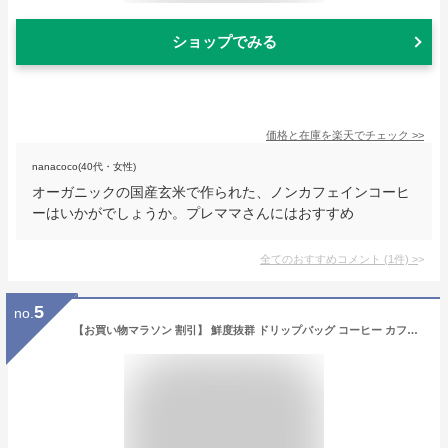
ショップでみる
価格と在庫を
楽天
でチェック
>>
nanacoco(40代・女性)
オーガニックの国産玄米で作られた、ノンカフェインコーヒ
ーはいかがでしょうか。プレママさんにはおすすめ
全てのおすすめコメント
(
1
件)
>
5
no.
【お買い物マラソン 割引】 鮮度抜群 ドリップバッグ コーヒー カフェインレス 送料無料 8g×60袋 飲み比べ セット ブラジル コロンビア モカ 60杯分 個包装 ノンカフェ デカフェ 大容量 澤井珈琲