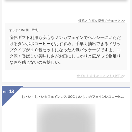
価格と在庫を
楽天
でチェック
>>
すしまん(50代・男性)
産休ギフト利用も安心なノンカフェインでヘルシーにいただ
けるタンポポコーヒーがおすすめ。手早く抽出できるドリッ
プタイプが１０包セットになった人気パッケージですよ。コ
ク深く香ばしい美味しさがお口にしっかりと広がって物足り
なさを感じないのも嬉しい。
全てのおすすめコメント
(
1
件)
>
13
no.
お・い・し・いカフェインレス UCC おいしいカフェインレスコーヒー ドリップコーヒー (8P) ×6袋 ノンカフェイン