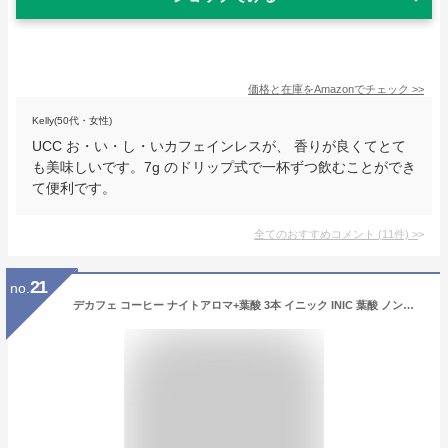
価格と在庫を
Amazon
でチェック
>>
Kelly(50代・女性)
UCC お・い・し・いカフェインレスが、 香りが良くてとて
も美味しいです。7g のドリップ式で一杯ずつ飲むことができ
て便利です。
全てのおすすめコメント
(
11
件)
>
21
no.
デカフェ コーヒー ナイトアロマ+葉酸 3本 イニック INIC 葉酸 ノンカフェイン カフェインレス 高級パウダーコーヒー インスタント ギフト 妊婦 妊活 産後