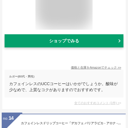
ショップでみる
価格と在庫を
Amazon
でチェック
>>
ルガー(60代・男性)
カフェインレスのUCCコーヒーはいかがでしょうか。酸味が
少なめで、上質なコクがありますのでおすすめです。
全てのおすすめコメント
(
1
件)
>
14
no.
カフェインレスドリップコーヒー「デカフェ バリアラビカ - アロナ -」（50杯 / 100杯 / 500杯）Decaf Bali Arabica - ARONA -インドネシア産コーヒー豆 / スイスウォータープロセス辻本珈琲オリジナルブランド / 無農薬栽培 100袋・500袋は送料無料