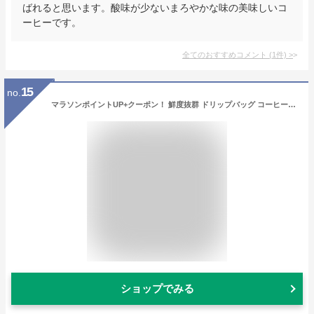
ばれると思います。酸味が少ないまろやかな味の美味しいコ
ーヒーです。
全てのおすすめコメント
(
1
件)
>
15
no.
マラソンポイントUP+クーポン！ 鮮度抜群 ドリップバッグ コーヒー カフェインレス 送料無料 8g ×50袋 福袋 カフェインレスブレンド 50杯分 個包装 ノンカフェ デカフェ 大容量 澤井珈琲
ショップでみる