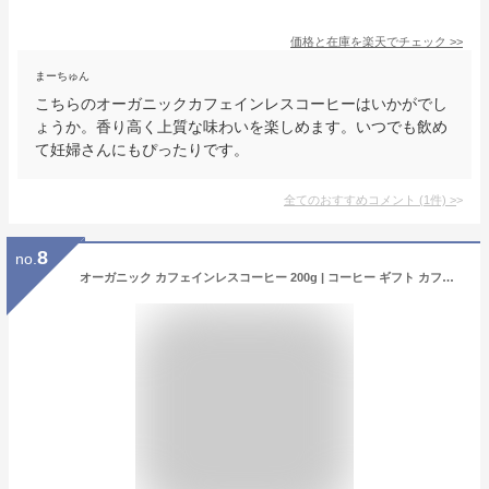
価格と在庫を
楽天
でチェック
>>
まーちゅん
こちらのオーガニックカフェインレスコーヒーはいかがでし
ょうか。香り高く上質な味わいを楽しめます。いつでも飲め
て妊婦さんにもぴったりです。
全てのおすすめコメント
(
1
件)
>
8
no.
オーガニック カフェインレスコーヒー 200g | コーヒー ギフト カフェインレス 有機 ドリップ 粉 中挽 珈琲 デカフェ ノンカフェイン カフェインレスコーヒー ドリップコーヒー 水出し おすすめ 妊婦 安心 妊娠中 授乳中