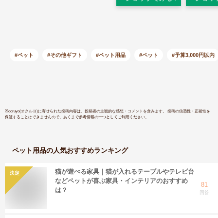
草と栽培用の鉢のセ
直径15.5
ット◎無農薬栽培 ◎
選べる ネ
天然土は不使用◎植
草「猫草 
物由来の土なので使
栽培済み 
用後はそのまま燃え
〜」年間7
るゴミでOKです！
の安心な実
#ペット
#その他ギフト
#ペット用品
#ペット
#予算3,000円以内
猫草【コ
対応商品
フード お
SDGs 
抜けにく
※
ocruyo(オクルヨ)
に寄せられた投稿内容は、投稿者の主観的な感想・コメントを含みます。 投稿の信憑性・正確性を
保証することはできませんので、あくまで参考情報の一つとしてご利用ください。
ペット用品
の人気おすすめランキング
猫が遊べる家具｜猫が入れるテーブルやテレビ台
決定
などペットが喜ぶ家具・インテリアのおすすめ
81
は？
回答