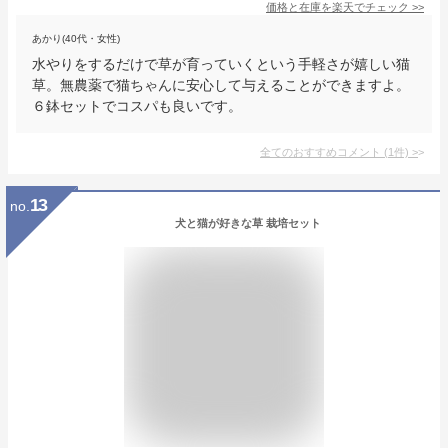
価格と在庫を
楽天
でチェック
>>
あかり(40代・女性)
水やりをするだけで草が育っていくという手軽さが嬉しい猫
草。無農薬で猫ちゃんに安心して与えることができますよ。
６鉢セットでコスパも良いです。
全てのおすすめコメント
(
1
件)
>
13
no.
犬と猫が好きな草 栽培セット