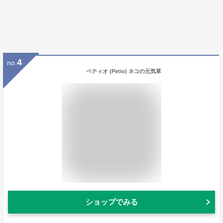
4
no.
ペティオ (Petio) ネコの元気草
ショップでみる