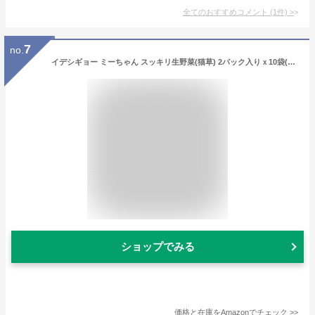
全てのおすすめコメント
(
1
件)
>
7
no.
イデシギョー ミーちゃん スッキリ生野菜(猫草) 2パック入りｘ10袋(計20パックセット)
ショップでみる
価格と在庫を
Amazon
でチェック
>>