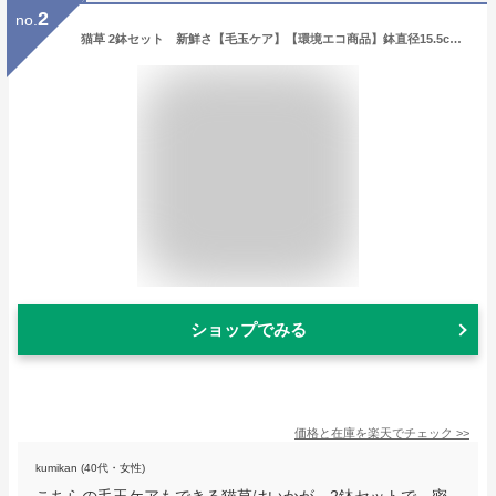
2
no.
猫草 2鉢セット 新鮮さ【毛玉ケア】【環境エコ商品】鉢直径15.5cm 長さが選べる ネコ草 ねこ草「猫草 毛玉ケア〜栽培済み 2鉢セット 〜」年間70万食以上の安心な実績 犬草 猫草【コンビニ受取対応商品】キャットフード お手入れ用品 SDGs 環境に優しい 抜けにくい加工
ショップでみる
価格と在庫を
楽天
でチェック
>>
kumikan (40代・女性)
こちらの毛玉ケアもできる猫草はいかが。2鉢セットで、密