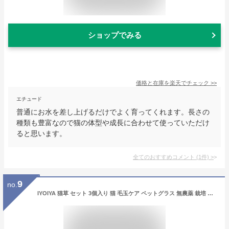
ショップでみる
価格と在庫を
楽天
でチェック
>>
エチュード
普通にお水を差し上げるだけでよく育ってくれます。長さの
種類も豊富なので猫の体型や成長に合わせて使っていただけ
ると思います。
全てのおすすめコメント
(
1
件)
>
9
no.
IYOIYA 猫草 セット 3個入り 猫 毛玉ケア ペットグラス 無農薬 栽培 キット 自家栽培 猫用