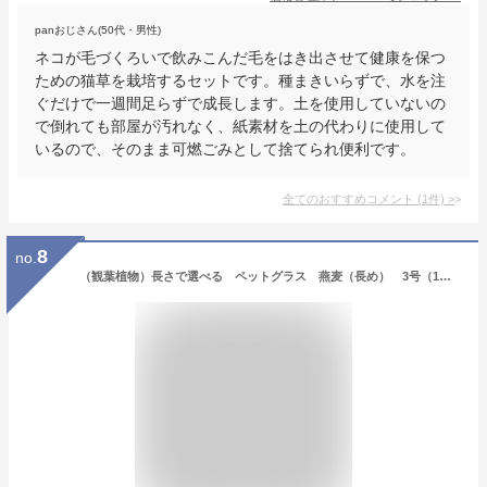
panおじさん(50代・男性)
ネコが毛づくろいで飲みこんだ毛をはき出させて健康を保つ
ための猫草を栽培するセットです。種まきいらずで、水を注
ぐだけで一週間足らずで成長します。土を使用していないの
で倒れても部屋が汚れなく、紙素材を土の代わりに使用して
いるので、そのまま可燃ごみとして捨てられ便利です。
全てのおすすめコメント
(
1
件)
>
8
no.
（観葉植物）長さで選べる ペットグラス 燕麦（長め） 3号（1ポット） 無農薬【HLS_DU】