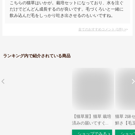
こちらの猫草はいかが。栽培セットになっており、水を注ぐ
だけでどんどん成長するのが良いです。毛づくろいと一緒に
飲み込んだ毛をしっかり吐き出させるのもいいですね。
全てのおすすめコメント
(
1
件)
>
ランキング内で紹介されている商品
【猫草屋】猫草 栽培
猫草 2鉢
済みの届いてすぐに
鮮さ【毛
食べられる新鮮な猫
【環境エ
ショップでみる
ショッ