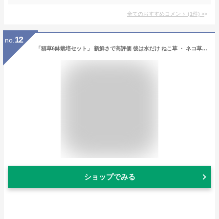
全てのおすすめコメント
(
1
件)
>
12
no.
「猫草6鉢栽培セット」 新鮮さで高評価 後は水だけ ねこ草 ・ ネコ草 の 無農薬 決定版。犬 ウサギ ペット全般用 【ペットグラス えん麦 エン麦 燕麦 草 ペットグッズ ペットフード キャットフード ドッグフード 毛玉ケア】
ショップでみる