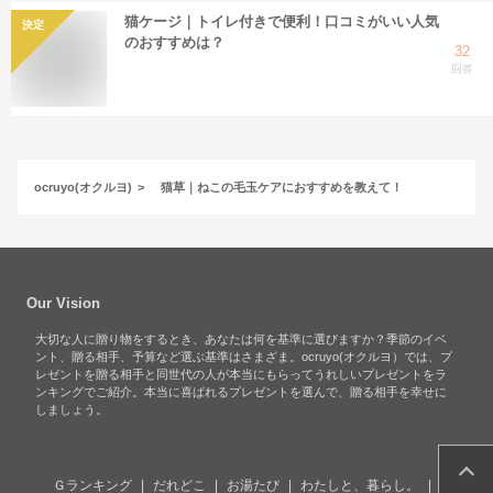
猫ケージ｜トイレ付きで便利！口コミがいい人気
決定
のおすすめは？
32
回答
ocruyo(オクルヨ)
猫草｜ねこの毛玉ケアにおすすめを教えて！
Our Vision
大切な人に贈り物をするとき、あなたは何を基準に選びますか？季節のイベ
ント、贈る相手、予算など選ぶ基準はさまざま。ocruyo(オクルヨ）では、プ
レゼントを贈る相手と同世代の人が本当にもらってうれしいプレゼントをラ
ンキングでご紹介。本当に喜ばれるプレゼントを選んで、贈る相手を幸せに
しましょう。
Ｇランキング
だれどこ
お湯たび
わたしと、暮らし。