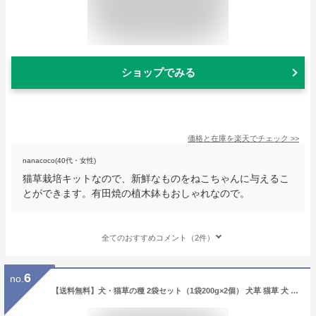
ショップでみる
価格と在庫を
楽天
でチェック
>>
nanacoco(40代・女性)
猫草栽培キットなので、新鮮なものをねこちゃんに与えるこ
とができます。有田焼の植木鉢もおしゃれなので。
全てのおすすめコメント（2件）
6
no.
【送料無料】犬・猫草の種 2袋セット（1袋200g×2個） 犬草 猫草 犬 猫 草 種 タネ ペット 毛玉 ケア クサ 植木 体調 毛玉対策 ネコ イヌ おやつ フード ねこ草 いぬ草 うさぎ 小動物 生牧草