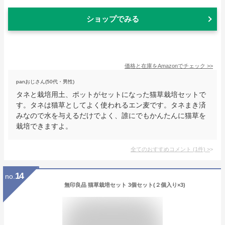
ショップでみる
価格と在庫を
Amazon
でチェック
>>
panおじさん(50代・男性)
タネと栽培用土、ポットがセットになった猫草栽培セットで
す。タネは猫草としてよく使われるエン麦です。タネまき済
みなので水を与えるだけでよく、誰にでもかんたんに猫草を
栽培できますよ。
全てのおすすめコメント
(
1
件)
>
14
no.
無印良品 猫草栽培セット 3個セット(２個入り×3)