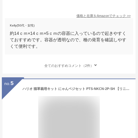
価格と在庫を
Amazon
でチェック
>>
Kelly(50代・女性)
約14ｃｍ×14ｃｍ×5ｃｍの容器に入っているので起きやすく
ておすすめです。容器が透明なので、種の発育を確認しやす
くて便利です。
全てのおすすめコメント（2件）
5
no.
ハリオ 猫草栽培キット にゃんベジセット PTS-NKCN-2P-SH 【リニューアル】JAN《4573533860374》