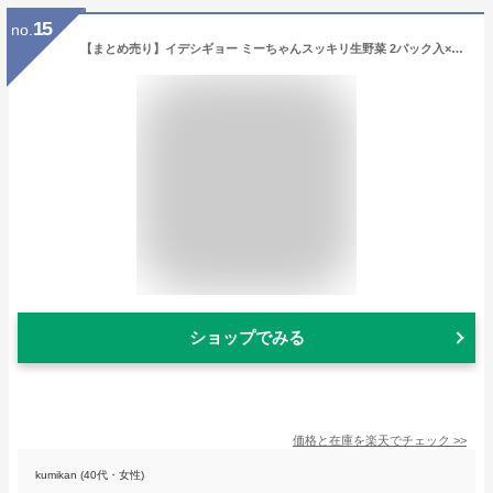
15
no.
【まとめ売り】イデシギョー ミーちゃんスッキリ生野菜 2パック入×10個[猫草 栽培 簡単] (4970240173924×10)
ショップでみる
価格と在庫を
楽天
でチェック
>>
kumikan (40代・女性)