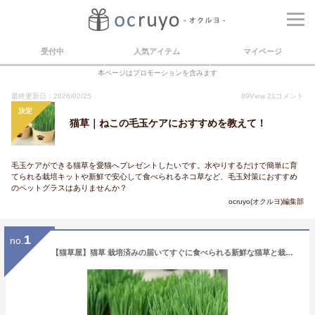
受付中
人気アイテム
マイページ
本ページはプロモーションを含みます
最終更新日：2026/02/25
89
View
21
コメント
決定
猫草｜ねこの毛玉ケアにおすすめを教えて！
毛玉ケアができる猫草を愛猫へプレゼントしたいです。水やりするだけで簡単に育
てられる栽培キットや新鮮で安心して食べられるネコ草など、毛玉対策におすすめ
のペットグラスはありませんか？
ocruyo(オクルヨ)編集部
1
no.
【猫草屋】猫草 栽培済みの届いてすぐに食べられる新鮮な猫草と栽培用の鉢のセット◎無農薬栽培 ◎天然土は不使用◎植物由来の土なので使用後はそのまま燃えるゴミでOKです！