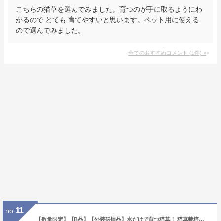
こちらの猫草を選んでみました。育つのが手に取るようにわ
かるので とても 育てやすいと思います。ペット用に使える
ので選んでみました。
全てのおすすめコメント
(
1
件)
>
11
no.
【数量限定】【B品】【外装破損品】水だけで育つ猫草！ 猫草栽培キット にゃんベジ PTS-NKCN-2P HARIO