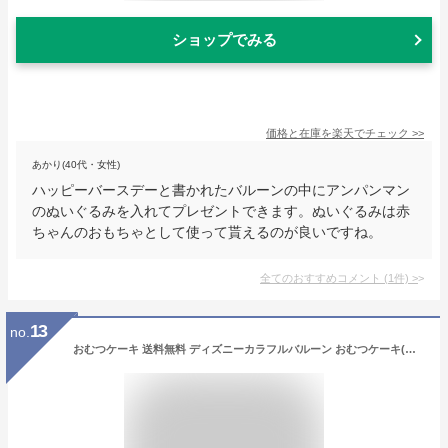
ショップでみる
価格と在庫を
楽天
でチェック
>>
あかり(40代・女性)
ハッピーバースデーと書かれたバルーンの中にアンパンマン
のぬいぐるみを入れてプレゼントできます。ぬいぐるみは赤
ちゃんのおもちゃとして使って貰えるのが良いですね。
全てのおすすめコメント
(
1
件)
>
13
no.
おむつケーキ 送料無料 ディズニーカラフルバルーン おむつケーキ(小) 2段！ 出産祝い 名入れ 男の子 女の子 おむつケーキ