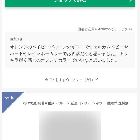
価格と在庫を
Amazon
でチェック
>>
猫大好き
オレンジのベイビーバルーンのギフトでウェルカムベビーや
ハートやレインボーカラーでお洒落だなと思いました。キラ
キラ輝く感じのオレンジカラーでいいなと思いました。
全てのおすすめコメント（2件）
5
no.
2月23(金)到着可能★ バルーン 誕生日 バルーンギフト 結婚式 送料無料 ディズニー プリンセス プレゼント 出産祝い 女の子 赤ちゃん 子供 開店祝い 発表会 入園 卒園 入学 祝電 卒業 可愛い 人気 流行 専門 あす楽対応