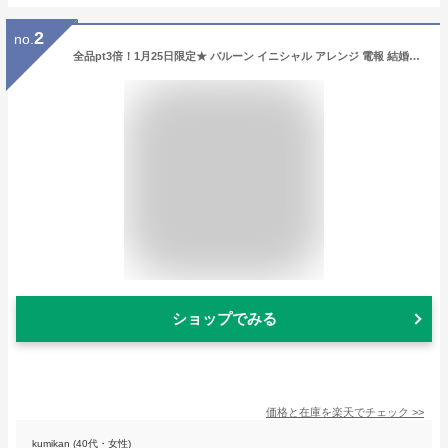
2
no.
全品pt3倍！1月25日限定★ バルーン イニシャル アレンジ 電報 結婚式 ウェディング 結婚祝い 誕生日祝い 出産祝い 飾り パーティー 送料無料 ディズニー ミニー ピンク 彼女 女の子 女子 母親 バレンタイン プレゼント 専門 出産記念品
ショップでみる
価格と在庫を
楽天
でチェック
>>
kumikan (40代・女性)