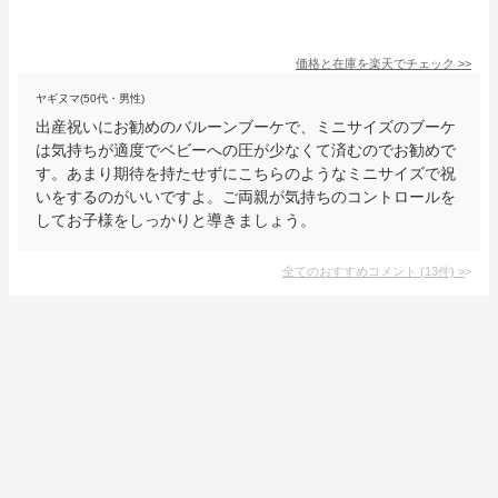
価格と在庫を
楽天
でチェック
>>
ヤギヌマ(50代・男性)
出産祝いにお勧めのバルーンブーケで、ミニサイズのブーケ
は気持ちが適度でベビーへの圧が少なくて済むのでお勧めで
す。あまり期待を持たせずにこちらのようなミニサイズで祝
いをするのがいいですよ。ご両親が気持ちのコントロールを
してお子様をしっかりと導きましょう。
全てのおすすめコメント
(
13
件)
>