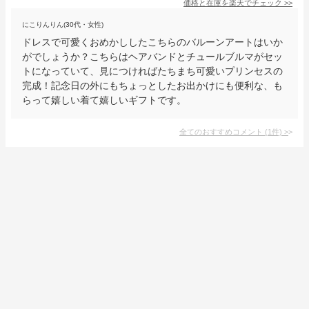
価格と在庫を
楽天
でチェック
>>
にこりんりん(30代・女性)
ドレスで可愛くおめかししたこちらのバルーンアートはいか
がでしょうか？こちらはヘアバンドとチュールブルマがセッ
トになっていて、見につければたちまち可愛いプリンセスの
完成！記念日の外にもちょっとしたお出かけにも便利な、も
らって嬉しい着て嬉しいギフトです。
全てのおすすめコメント
(
1
件)
>