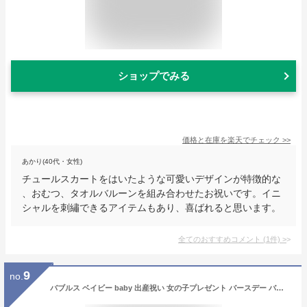
ショップでみる
価格と在庫を
楽天
でチェック
>>
あかり(40代・女性)
チュールスカートをはいたような可愛いデザインが特徴的な
、おむつ、タオルバルーンを組み合わせたお祝いです。イニ
シャルを刺繡できるアイテムもあり、喜ばれると思います。
全てのおすすめコメント
(
1
件)
>
9
no.
バブルス ベイビー baby 出産祝い 女の子プレゼント バースデー バルーン サプライズ 浮かせてお届け ギフト パーティー Birthday Balloon Party 風船 誕生日 誕生会 お祝い