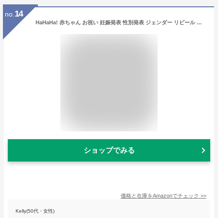
14
no.
HaHaHa! 赤ちゃん お祝い 妊娠発表 性別発表 ジェンダー リビール 出産祝い ベビーシャワー Welcome Baby 誕生日 ベビーパーティー 飾り付け バルーン セット パーティー グッズ デコレーション風船 ケーキトッパー (Oh Baby コンパクト)
ショップでみる
価格と在庫を
Amazon
でチェック
>>
Kelly(50代・女性)