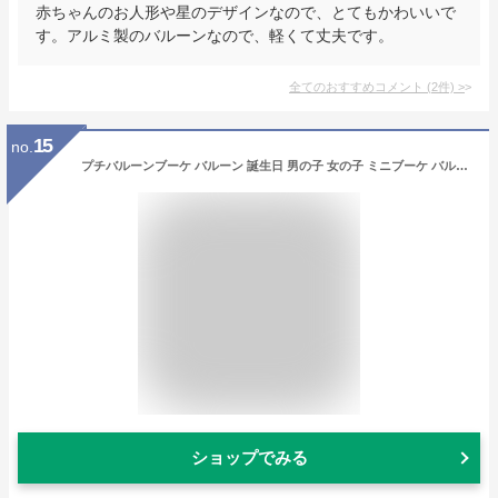
赤ちゃんのお人形や星のデザインなので、とてもかわいいで
す。アルミ製のバルーンなので、軽くて丈夫です。
全てのおすすめコメント
(
2
件)
>
15
no.
プチバルーンブーケ バルーン 誕生日 男の子 女の子 ミニブーケ バルーンアート バースデー ミニバルーンブーケ バルーン 花束 名入れ ウェディング 卒業 おめでとう 卒園式 卒業式 卒部 お祝い 名前入り プレゼント 野球 サッカー バレエ ダンス 発表会 プチギフト
ショップでみる