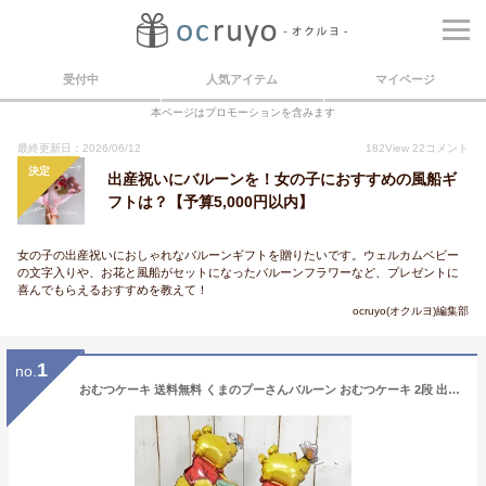
受付中
人気アイテム
マイページ
本ページはプロモーションを含みます
最終更新日：2026/06/12
182
View
22
コメント
決定
出産祝いにバルーンを！女の子におすすめの風船ギ
フトは？【予算5,000円以内】
女の子の出産祝いにおしゃれなバルーンギフトを贈りたいです。ウェルカムベビー
の文字入りや、お花と風船がセットになったバルーンフラワーなど、プレゼントに
喜んでもらえるおすすめを教えて！
ocruyo(オクルヨ)編集部
1
no.
おむつケーキ 送料無料 くまのプーさんバルーン おむつケーキ 2段 出産祝い 名入れ 男の子 女の子 おむつケーキ