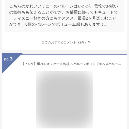
こちらのかわいいミニーのバルーンはいかが。電報でお祝い
の気持ちも伝えることができ、お部屋に飾ってもキュートで
、ディズニー好きの方にもオススメ。最長2ヶ月楽しむこと
ができ、8個のバルーンでボリューム感もありますよ。
全てのおすすめコメント（2件）
3
no.
【ピンク】選べるメッセージ お祝い バルーンギフト【エムズバルーン】【mzballoon】バルーン 風船 記念日 卓上バルーン バルーンアレンジメント ハート ギフト プレゼント 発表会 出産祝い 結婚祝い 誕生日プレゼント (Congrats/発表会・お祝い)