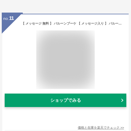
11
no.
【 メッセージ 無料 】 バルーンブーケ 【 メッセージ入り 】 バルーンフラワー バルーン フラワーギフト 歓送迎 卒園 卒業 卒業祝い 入学 入園 入学祝い 誕生日 記念日 出産祝い 結婚祝い 結婚式 電報 くま ぬいぐるみ テディベア 母 父 娘 息子 彼氏 彼女 プレゼント
ショップでみる
価格と在庫を
楽天
でチェック
>>