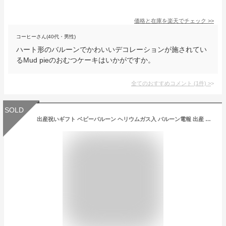
価格と在庫を
楽天
でチェック
>>
コーヒーさん(40代・男性)
ハート形のバルーンでかわいいデコレーションが施されてい
るMud pieのおむつケーキはいかがですか。
全てのおすすめコメント
(
1
件)
>
SOLD
出産祝いギフト ベビーバルーン ヘリウムガス入 バルーン電報 出産 ベビーシャワー サプライズバルーン 赤ちゃんギフト 男の子 女の子 あす楽対応 補充用ヘリウム缶 御祝 祝電 風船 膨らませてお届け【ヘリウムバルーン エレファント・ベビーボーイ/ガール 】