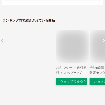
ランキング内で紹介されている商品
おむつケーキ 送料無
全品pt3倍
料 くまのプーさんバ
限定★ バ
ルーン おむつケーキ
ニシャル 
ショップでみる
ショッ
2段 出産祝い 名入れ
電報 結婚
男の子 女の子 おむ
ィング 結
つケーキ
生日祝い 
飾り パー
料無料 デ