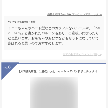
価格と在庫を
au PAY マーケット
でチェック
>>
かむかむかむ(50代・女性)
ミニーちゃんやハート型などのカラフルなバルーンや、「hel
lo baby」と書かれたバルーンもあり、出産祝いにぴったり
だと思います。おもちゃやおむつなどもセットになっていて
喜ばれると思うのでおすすめします。
全てのおすすめコメント
(
1
件)
>
8
no.
【月間優良店舗】出産祝い おむつケーキ ヘアバンド チュチュ タオル イニシャル刺繍 プリンセス 女の子 フリル スカート ベビー カメラ ヘッドアクセ 名前 おもちゃ 風船 バルーン 名入れ お出かけ服 送料無料 フリル ドレスオムツケーキ プレゼント お祝い 1歳 お誕生日