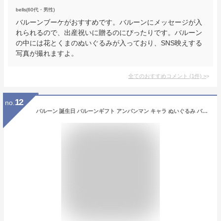
bells(60代・男性)
バルーンブーケがおすすめです。バルーンにメッセージが入
れられるので、出産祝いに贈るのにぴったりです。バルーン
の中には花とくまのぬいぐるみが入っており、SNS映えする
写真が撮れますよ。
全てのおすすめコメント
(
1
件)
>
12
no.
バルーン 誕生日 バルーンギフト アンパンマン キャラ ぬいぐるみ バルーンラッピング付き 小学生 女の子 男の子 かわいい 風船 アレンジバルーン プレゼント 子供 ギフト 発表会 結婚式 卒業式 入学式 入学 卒業 開店祝い アクアバルーン クリスマスプレゼント