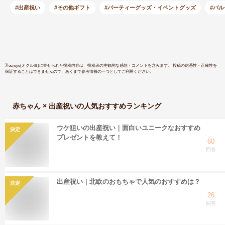
ミニー ピ
#出産祝い
#その他ギフト
#パーティーグッズ・イベントグッズ
#バ
女の子 女
レンタイン
ト 専門 
※
ocruyo(オクルヨ)
に寄せられた投稿内容は、投稿者の主観的な感想・コメントを含みます。 投稿の信憑性・正確性を
保証することはできませんので、あくまで参考情報の一つとしてご利用ください。
赤ちゃん × 出産祝い
の人気おすすめランキング
ウケ狙いの出産祝い｜面白いユニークなおすすめ
決定
プレゼントを教えて！
60
回答
出産祝い｜北欧のおもちゃで人気のおすすめは？
決定
26
回答