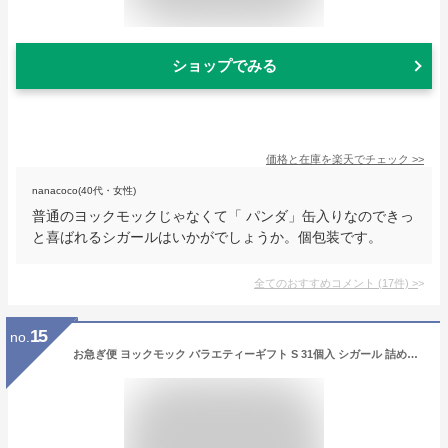
ショップでみる
価格と在庫を
楽天
でチェック
>>
nanacoco(40代・女性)
普通のヨックモックじゃなくて「 パンダ」缶入りなのできっ
と喜ばれるシガールはいかがでしょうか。個包装です。
全てのおすすめコメント
(
17
件)
>
15
no.
お急ぎ便 ヨックモック バラエティーギフト S 31個入 シガール 詰め合わせ 菓子折り お菓子 ギフト 焼き菓子 クッキー スイーツ セット yokumoku お返し 結婚 出産 おかし 個包装 ばらまき 小分け 退職 お礼 プレゼント 内祝い 定年 異動 卒業 お祝い ブランド お返し