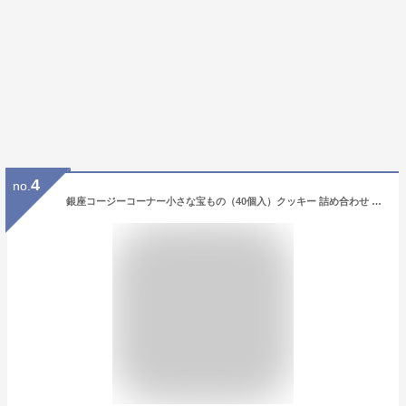
4
no.
銀座コージーコーナー小さな宝もの（40個入）クッキー 詰め合わせ 焼き菓子 ギフト スイーツ お祝い お返し 有名 手土産 常温 大量 内祝い 出産内祝い お菓子 高級 退職 菓子折り ご挨拶 法事 お供え 日持ち のし対応 個包装 常温 40個入り