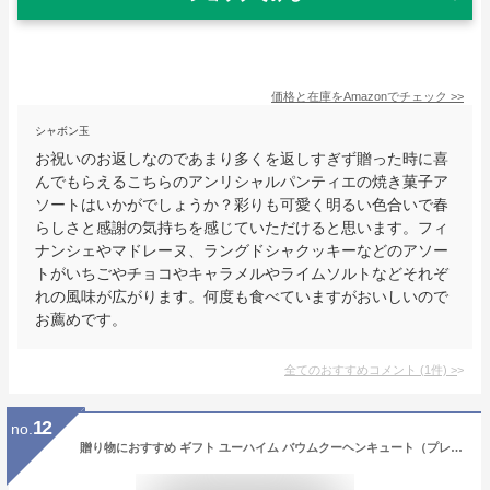
価格と在庫を
Amazon
でチェック
>>
シャボン玉
お祝いのお返しなのであまり多くを返しすぎず贈った時に喜
んでもらえるこちらのアンリシャルパンティエの焼き菓子ア
ソートはいかがでしょうか？彩りも可愛く明るい色合いで春
らしさと感謝の気持ちを感じていただけると思います。フィ
ナンシェやマドレーヌ、ラングドシャクッキーなどのアソー
トがいちごやチョコやキャラメルやライムソルトなどそれぞ
れの風味が広がります。何度も食べていますがおいしいので
お薦めです。
全てのおすすめコメント
(
1
件)
>
12
no.
贈り物におすすめ ギフト ユーハイム バウムクーヘンキュート（プレーン＆チョコレート） 箱入り2本セット【バレンタイン】【帰省 年賀】 内祝・出産祝・誕生日・入園・御祝・ギフト・結婚祝・販促ギフト・景品 バームクーヘン