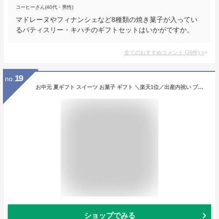
コーヒーさん(40代・男性)
マドレーヌやフィナンシェなど8種類の焼き菓子が入ってい
るパティスリー・キハチのギフトセットはいかがですか。
全てのおすすめコメント
(
26
件)
>
19
no.
お中元 夏ギフト スイーツ お菓子 ギフト ＼楽天1位／出産内祝い ブラウニー Hitotoe キュートセレクション CSA-15（包装済） 内祝い 出産 ひととえ 個包装 洋菓子 焼き菓子 メッセージ付き お急ぎ便 JGS 送料無料 お返し
ショップでみる