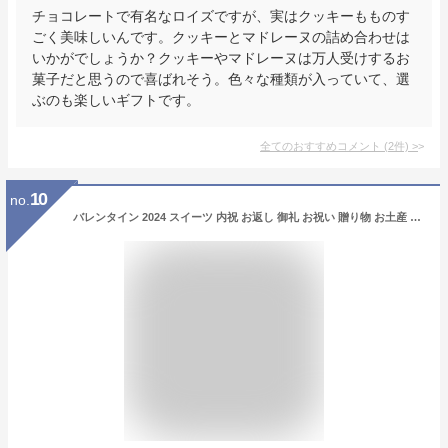
チョコレートで有名なロイズですが、実はクッキーもものす
ごく美味しいんです。クッキーとマドレーヌの詰め合わせは
いかがでしょうか？クッキーやマドレーヌは万人受けするお
菓子だと思うので喜ばれそう。色々な種類が入っていて、選
ぶのも楽しいギフトです。
全てのおすすめコメント
(
2
件)
>
10
no.
バレンタイン 2024 スイーツ 内祝 お返し 御礼 お祝い 贈り物 お土産 プレゼント ギフト 詰め合わせ お供え お取り寄せ ブールミッシュ 洋菓子 焼き菓子 MTC-12 ミニトリュフケーキ（ミックス）12個入り 常温 チョコ 抹茶 個包装 吉田菊次郎