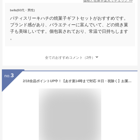
価格と在庫を
楽天
でチェック
>>
bells(60代・男性)
パティスリーキハチの焼菓子ギフトセットがおすすめです。
ブランド感があり、バラエティーに富んでいて、どの焼き菓
子も美味しいです。個包装されており、常温で日持ちします
。
全てのおすすめコメント（2件）
3
no.
2/18全品ポイントUP中！【あす楽14時まで対応 ※日・祝除く】お菓子 内祝い ザ・スウィーツ キャラメルサンドクッキー（10個）（包装済）2SCS15 / お返し 出産内祝い キャラメルサンド 洋菓子 個包装 写真 メッセージカード オシャレ ギフト