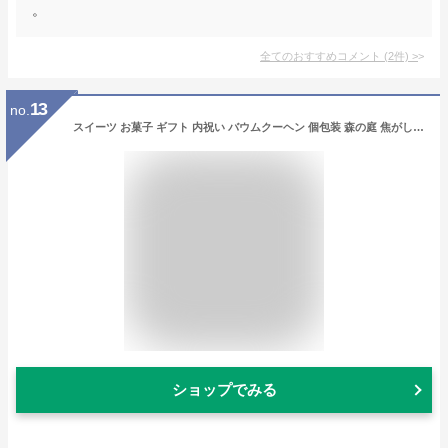
。
全てのおすすめコメント
(
2
件)
>
13
no.
スイーツ お菓子 ギフト 内祝い バウムクーヘン 個包装 森の庭 焦がしキャラメルがしみ込んだバーム詰合せ 15個入 MRO-02A 手土産 焼き菓子 詰め合わせ 出産内祝い 結婚内祝い 結婚祝い ご挨拶 JGS お急ぎ便 送料無料 お返し
ショップでみる