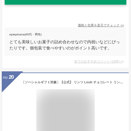
価格と在庫を
楽天
でチェック
>>
epiepinana(40代・男性)
とても美味しいお菓子の詰め合わせなので内祝いなどにぴっ
たりです。個包装で食べやすいのがポイント高いです。
全てのおすすめコメント
(
13
件)
>
20
no.
〔ソーシャルギフト対象〕【公式】 リンツ Lindt チョコレート リンドール テイスティングセット 16個入｜夏ギフト ギフト 可愛い スイーツ お菓子 おしゃれ 誕生日 手土産 お礼 お返し 家族 プチギフト【レビューキャンペーン対象】