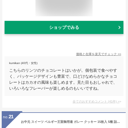
ショップでみる
価格と在庫を
楽天
でチェック
>>
kumikan (40代・女性)
こちらのリンツのチョコレートはいかが。個包装で食べやす
く、パッケージデザインも豊富で、口どけなめらかなチョコ
レートはカカオの風味も楽しめます。見た目もおしゃれで、
いろいろなフレーバーが楽しめるのもいいですね。
全てのおすすめコメント
(
41
件)
>
21
no.
お中元 スイーツ ベルギー王室御用達 ガレー クッキー 15枚入 5種 詰め合わせ 送料無料 2026 御中元 早割 お 中元 ギフト お菓子 チョコレート 有名 人気 おしゃれ 高級 個包装 小分け 法人 会社 職場 退職 祝い 挨拶 内祝い お返し 手土産 常温 日持ち 誕生日 プレゼント