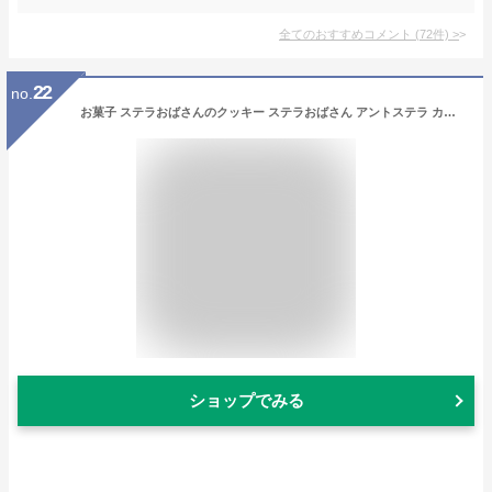
全てのおすすめコメント
(
72
件)
>
22
no.
お菓子 ステラおばさんのクッキー ステラおばさん アントステラ カントリーガゼット S G-10 12袋 菓子折り 焼き菓子 詰め合わせ セット ギフト プレゼント 内祝い お返し 結婚 出産 香典返し お供え お礼 祝い 個包装 小分け 1000円
ショップでみる