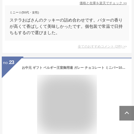
価格と在庫を
楽天
でチェック
>>
ミニー☆(50代・女性)
ステラおばさんのクッキーの詰め合わせです。バターの香り
が高くて香ばしくて美味しかったです。個包装で常温で日持
ちもするので選びました。
全てのおすすめコメント
(
2
件)
>
23
no.
お中元 ギフト ベルギー王室御用達 ガレー チョコレート ミニバー10本入(送料込) 詰め合わせ 2026 御 中元 夏 ギフト お菓子 スイーツ チョコ 個包装 小分け 会社 職場 退職 祝い 挨拶 お礼 出産 内祝い お返し 手土産 誕生日 プレゼント 有名 高級 可愛い おしゃれ 人気