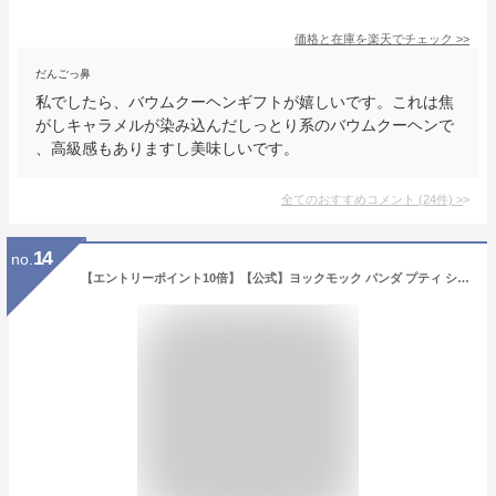
価格と在庫を
楽天
でチェック
>>
だんごっ鼻
私でしたら、バウムクーヘンギフトが嬉しいです。これは焦
がしキャラメルが染み込んだしっとり系のバウムクーヘンで
、高級感もありますし美味しいです。
全てのおすすめコメント
(
24
件)
>
14
no.
【エントリーポイント10倍】【公式】ヨックモック パンダ プティ シガール 16本入 お中元 夏ギフト 2026 詰め合わせ プレゼント スイーツ ギフト プチギフト クッキー 退職 洋菓子 お菓子 焼き菓子 手土産 個包装 お取り寄せ お礼 お祝い