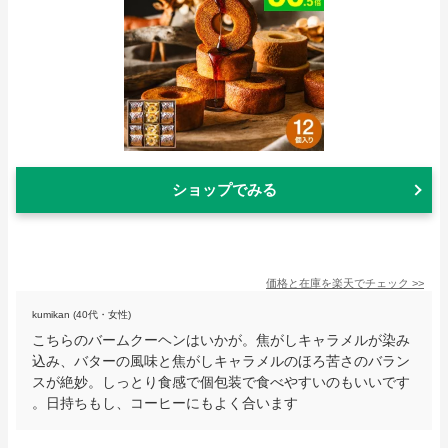
ショップでみる
価格と在庫を
楽天
でチェック
>>
kumikan (40代・女性)
こちらのバームクーヘンはいかが。焦がしキャラメルが染み
込み、バターの風味と焦がしキャラメルのほろ苦さのバラン
スが絶妙。しっとり食感で個包装で食べやすいのもいいです
。日持ちもし、コーヒーにもよく合います