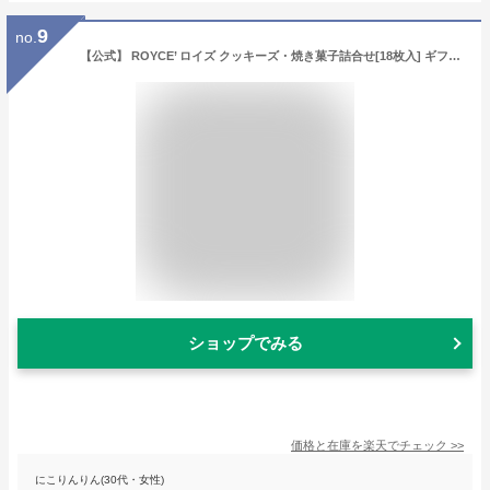
9
no.
【公式】 ROYCE’ ロイズ クッキーズ・焼き菓子詰合せ[18枚入] ギフト スイーツ 詰め合わせ お菓子
ショップでみる
価格と在庫を
楽天
でチェック
>>
にこりんりん(30代・女性)