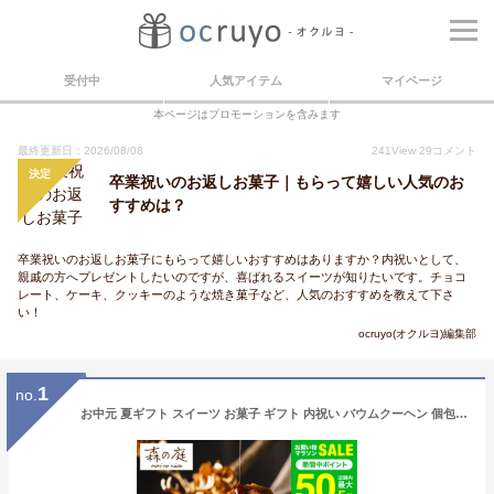
受付中
人気アイテム
マイページ
本ページはプロモーションを含みます
最終更新日：2026/08/08
241
View
29
コメント
決定
卒業祝いのお返しお菓子｜もらって嬉しい人気のお
すすめは？
卒業祝いのお返しお菓子にもらって嬉しいおすすめはありますか？内祝いとして、
親戚の方へプレゼントしたいのですが、喜ばれるスイーツが知りたいです。チョコ
レート、ケーキ、クッキーのような焼き菓子など、人気のおすすめを教えて下さ
い！
ocruyo(オクルヨ)編集部
1
no.
お中元 夏ギフト スイーツ お菓子 ギフト 内祝い バウムクーヘン 個包装 森の庭 焦がしキャラメルがしみ込んだバーム詰合せ 12個入 MRO-01A（包装済 外のし）手土産 焼き菓子 詰め合わせ 出産内祝い 結婚内祝い 結婚祝い JGS お急ぎ便 送料無料 お返し