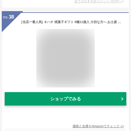
全てのおすすめコメント
(
57
件)
>
18
no.
[当店一番人気] キハチ 焼菓子ギフト 8種11個入 大切な方へ お土産 個包装 プレゼント お祝い お菓子 お返し 内祝い バームクーヘン フィナンシェ マドレーヌ パウンドケーキ クッキー 詰め合わせ 贈り物 ギフト お菓子 内祝い 結婚祝い 引っ越し祝い 入学祝い 卒業祝い ホワイトデー お返し
ショップでみる
価格と在庫を
Amazon
でチェック
>>