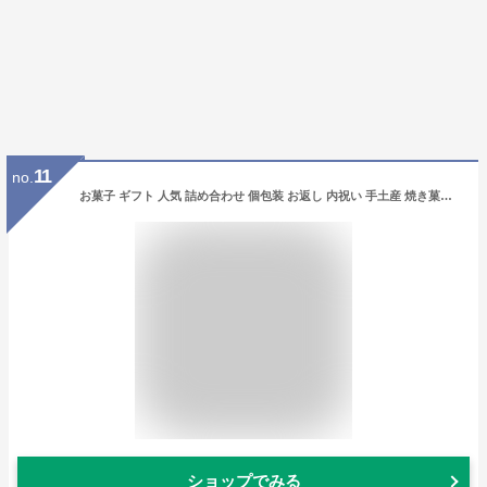
11
no.
お菓子 ギフト 人気 詰め合わせ 個包装 お返し 内祝い 手土産 焼き菓子 退職 アンリシャルパンティエ ガトー･キュイ･アソート Mボックス
ショップでみる