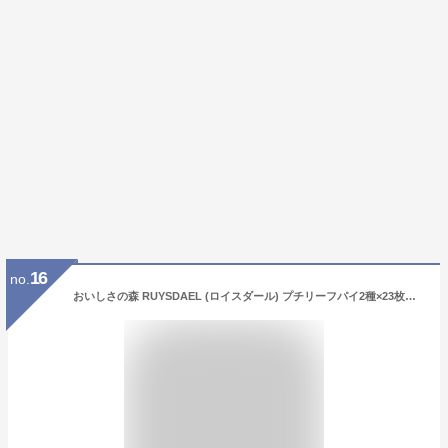
16
no.
おいしさの森 RUYSDAEL (ロイスダール) プチリーフパイ2種×23枚、クッキー×5種23枚計46枚 洋菓子 お礼 ギフト スイーツ お菓子 詰め合わせ プレゼント おいしさの森ギフト 【焼菓子詰合せ】 (OMS)