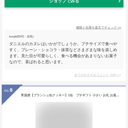
ショップでみる
価格と在庫を
楽天
でチェック
>>
kuraki(50代・女性)
ダニエルのカヌレはいかがでしょうか。プチサイズで食べや
すく、プレーン・ショコラ・抹茶などさまざまな味を楽しめ
ます。見た目が可愛らしく、食べる機会があまりないお菓子
なので、喜ばれると思います。
全てのおすすめコメント
(
1
件)
>
8
no.
常温便【ブランシュ缶クッキー】1缶 プチギフト 小さい お礼 お返し 職場 お配り 会社 犬 猫 肉球 お菓子 プレゼント お菓子のミカタ 缶クッキー