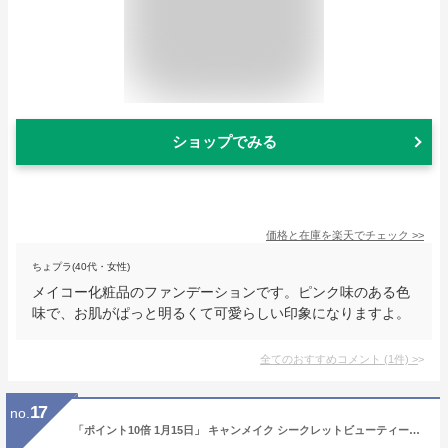
ショップでみる
価格と在庫を
楽天
でチェック
>>
ちょプラ(40代・女性)
メイコー化粧品のファンデーションです。ピンク味のある色
味で、お肌がぱっと明るくて可愛らしい印象になりますよ。
全てのおすすめコメント
(
1
件)
>
17
no.
「ポイント10倍 1月15日」 キャンメイク シークレットビューティーパウダー02 【02】ナチュラル 5.5g ファンデーション アットコスメ 正規品