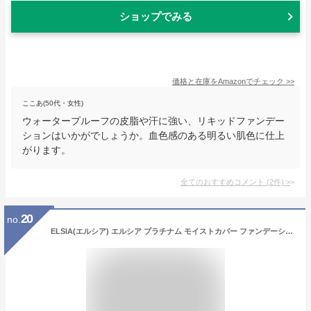
ショップでみる
価格と在庫を
Amazon
でチェック
>>
ここあ(50代・女性)
ウォータープルーフの皮脂や汗に強い、リキッドファンデー
ションはいかがでしょうか。血色感のある明るい肌色に仕上
がります。
全てのおすすめコメント
(
2
件)
>
20
no.
ELSIA(エルシア) エルシア プラチナム モイストカバー ファンデーション レフィル 205 ピンクオークル やや明るい赤みよりの肌色 詰替え用 10g