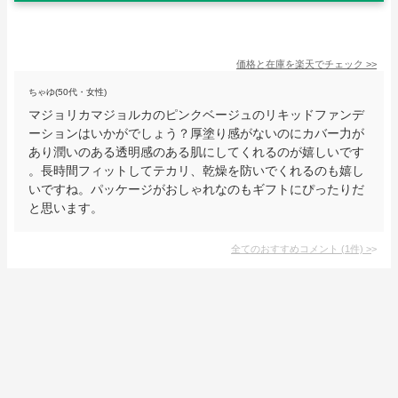
価格と在庫を
楽天
でチェック
>>
ちゃゆ(50代・女性)
マジョリカマジョルカのピンクベージュのリキッドファンデ
ーションはいかがでしょう？厚塗り感がないのにカバー力が
あり潤いのある透明感のある肌にしてくれるのが嬉しいです
。長時間フィットしてテカリ、乾燥を防いでくれるのも嬉し
いですね。パッケージがおしゃれなのもギフトにぴったりだ
と思います。
全てのおすすめコメント
(
1
件)
>