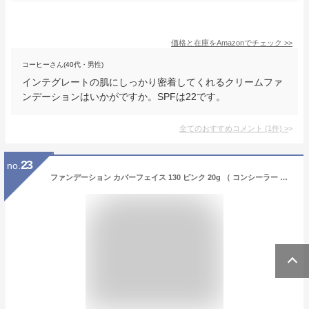
価格と在庫を
Amazon
でチェック
>>
コーヒーさん(40代・男性)
インテグレートの肌にしっかり密着してくれるクリームファ
ンデーションはいかがですか。SPFは22です。
全てのおすすめコメント
(
1
件)
>
23
no.
ファンデーション カバーフェイス 130 ピンク 20g （ コンシーラー カバーファンデーション ニキビ跡 シミ 毛穴 日本製 ）（ナチュラクター）