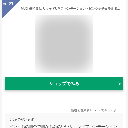
21
no.
MUJI 無印良品 リキッドUＶファンデーション・ピンクナチュラル SPF27・PA++ 30mL 02124748
ショップでみる
価格と在庫を
Amazon
でチェック
>>
ここあ(50代・女性)
ピンク系の肌色で肌なじみのいいリキッドファンデーション