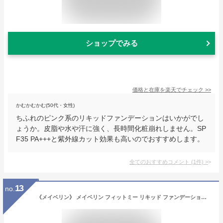
ショップでみる
価格と在庫を
楽天
でチェック
>>
かむかむかむ(50代・女性)
ちふれのピンク系のリキッドファンデーションはいかがでし
ょうか。皮脂や水や汗に強く、長時間化粧崩れしません。SP
F35 PA+++と紫外線カット効果も高いのでおすすめします。
全てのおすすめコメント
(
1
件)
>
13
no.
《メイベリン》 メイベリン フィットミー リキッド ファンデーション R 215 標準的な肌色(ピンク系) 30mL