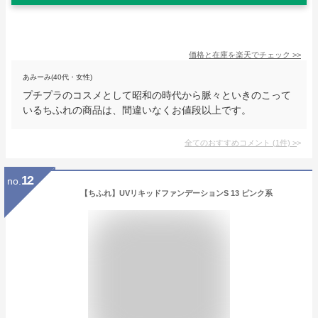
価格と在庫を
楽天
でチェック
>>
あみーみ(40代・女性)
プチプラのコスメとして昭和の時代から脈々といきのこって
いるちふれの商品は、間違いなくお値段以上です。
全てのおすすめコメント
(
1
件)
>
12
no.
【ちふれ】UVリキッドファンデーションS 13 ピンク系