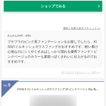
ショップでみる
価格と在庫を
楽天
でチェック
>>
れんれん(40代・女性)
プチプラのピンク系ファンデーションをお探しでしたら、KI
SSのミルキッシュガラスファンデがおすすめです。軽い着け
心地なのにシミやくすみはしっかり隠れる優秀ファンデ！ピ
ンクベージュのカラーも素肌っぽくきれいに仕上がるのでお
すすめです。
全てのおすすめコメント
(
1
件)
>
5
no.
KiSS(キス) ミルキッシュガラスファンデ 02 ピンクベージュ 30g 色ムラ・毛穴カバー SPF34・PA++ 美容液成分配合