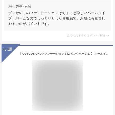
あかり(40代・女性)
ヴィセのこのファンデーションはちょっと珍しいバームタイ
プ。バームなのでしっとりとした使用感で、お肌にも密着し
やすいのがポイントです。
全てのおすすめコメント
(
1
件)
>
19
no.
【 COSCOS UHDファンデーション 342 ピンクベージュ 】 オールインワン リキッド ファンデーション ブルべ肌 韓国肌 陶器肌カバー力 毛穴レス ウォータープルーフ CICA成分配合 コスプレメイク コスコス (ピンクベージュ)