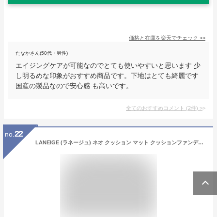
価格と在庫を
楽天
でチェック
>>
たなかさん(50代・男性)
エイジングケアが可能なのでとても使いやすいと思います 少
し明るめな印象がおすすめ商品です。下地はとても綺麗です
国産の製品なので安心感 も高いです。
全てのおすすめコメント
(
2
件)
>
22
no.
LANEIGE (ラネージュ) ネオ クッション マット クッションファンデーション 崩れにくい 軽量カバー カバー力高い 高い密着性 ブルーライトカット 人気 韓国コスメ SPF42 PA++【公式・正規品】(21C) 15g