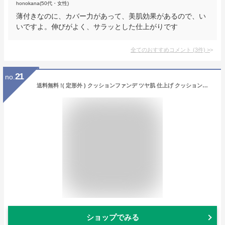
honokana(50代・女性)
薄付きなのに、カバー力があって、美肌効果があるので、い
いですよ。伸びがよく、サラッとした仕上がりです
全てのおすすめコメント
(
3
件)
>
21
no.
送料無料 !( 定形外 ) クッションファンデ ツヤ肌 仕上げ クッションファンデーション 日本製 肌色 ナチュラル 化粧下地 日焼け止め 保湿 美容液 ファンデーション ミラー付パクト コスメ 化粧直し 化粧品 ベースメイク W幹細胞 エイジングケア 送料込 ◇ スーパーモイスト
ショップでみる