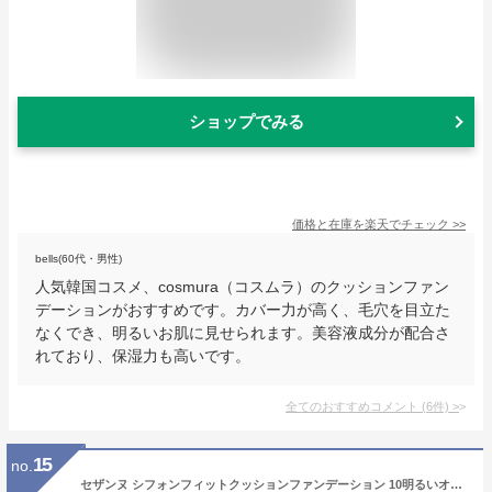
ショップでみる
価格と在庫を
楽天
でチェック
>>
bells(60代・男性)
人気韓国コスメ、cosmura（コスムラ）のクッションファン
デーションがおすすめです。カバー力が高く、毛穴を目立た
なくでき、明るいお肌に見せられます。美容液成分が配合さ
れており、保湿力も高いです。
全てのおすすめコメント
(
6
件)
>
15
no.
セザンヌ シフォンフィットクッションファンデーション 10明るいオークル系 11g SPF50 PA++++ 薄膜セミマット