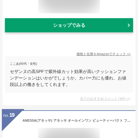
ショップでみる
価格と在庫を
Amazon
でチェック
>>
ここあ(50代・女性)
セザンヌの高SPFで紫外線カット効果が高いクッションファ
ンデーションはいかがでしょうか。カバー力にも優れ、お値
段以上の働きをしてくれます。
全てのおすすめコメント
(
3
件)
>
19
no.
ANESSA(アネッサ) アネッサ オールインワン ビューティーパクト ファンデーション シトラスソープの香り 1 やや明るめのオークル