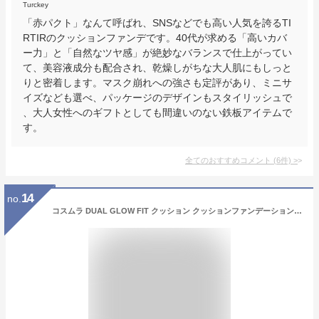
Turckey
「赤パクト」なんて呼ばれ、SNSなどでも高い人気を誇るTI
RTIRのクッションファンデです。40代が求める「高いカバ
ー力」と「自然なツヤ感」が絶妙なバランスで仕上がってい
て、美容液成分も配合され、乾燥しがちな大人肌にもしっと
りと密着します。マスク崩れへの強さも定評があり、ミニサ
イズなども選べ、パッケージのデザインもスタイリッシュで
、大人女性へのギフトとしても間違いのない鉄板アイテムで
す。
全てのおすすめコメント
(
6
件)
>
14
no.
コスムラ DUAL GLOW FIT クッション クッションファンデーション 韓国コスメ コスムラ 成長因子 ベースメイク 下地 カバー 美容液 保湿 ライトベージュ ナチュラルベージュ 21号 23号 本品 レフィル 15g cosmura