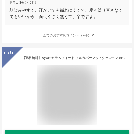
ドラコ(30代・女性)
馴染みやすく、汗かいても崩れにくくて、度々塗り直さなく
てもいいから、面倒くさく無くて、楽ですよ。
全てのおすすめコメント（2件）
6
no.
【送料無料】ByUR セラムフィット フルカバーマットクッション SPF40/PA++ /カバー力/ 韓国コスメ / なめらか密着 / 崩れにくいマット肌に / ツヤ調整ベース (30日以内に国際発送、40日以内にお届け予定)