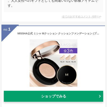
、大人女性へのギフトとしても間違いのない鉄板アイテムで
す。
全てのおすすめコメント
(
6
件)
>
1
no.
MISSHA公式 ミシャ Mクッション クッションファンデーション (プロカバー) 全3色 15g クッションファンデ プチプラ 韓国コスメ 韓国 プロカバー マット 詰め替え 乾燥肌 乾燥 色
ショップでみる