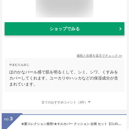
ショップでみる
価格と在庫を
楽天
でチェック
>>
やまむらもみじ
ほのかなパール感で肌を明るくして、シミ、シワ、くすみを
カバーしてくれます。ユーカリやハッカなどの保湿成分が含
まれています。
全てのおすすめコメント（3件）
3
no.
★新コレクション発売!★キルカバー クッション 企画 セット【CLIO（クリオ）公式】メイク クッションファンデ ファンデ ベース カバー力 毛穴カバー メッシュ グロウ 韓国ヘリテージ コレクション 韓国 コスメ