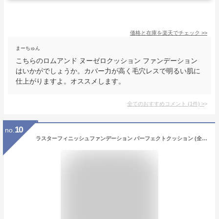
価格と在庫を
楽天
でチェック
>>
まーちゅん
こちらのロムアンド ヌーゼロクッション ファンデーション
はいかがでしょうか。カバー力が高く毛穴レスで明るい肌に
仕上がりますよ。オススメします。
全てのおすすめコメント
(
1
件)
>
10
no.
ラスターフィニッシュファンデーション パーフェクトクッション (全3色) レフィル＋ケース/レフィル 【アテニア 公式】[ 化粧品 ファンデーション クッションファンデーション SPF50+ クッションファンデ ファンデ ツヤ肌 ツヤ カバー力 リフィル メイクアップ ]