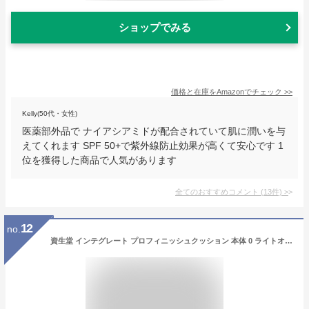
ショップでみる
価格と在庫を
Amazon
でチェック
>>
Kelly(50代・女性)
医薬部外品で ナイアシアミドが配合されていて肌に潤いを与
えてくれます SPF 50+で紫外線防止効果が高くて安心です 1
位を獲得した商品で人気があります
全てのおすすめコメント
(
13
件)
>
12
no.
資生堂 インテグレート プロフィニッシュクッション 本体 0 ライトオークル（明るめ～やや明るめ） SPF50+・PA+++ 無香料 【最低購入金額9900円】