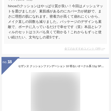
hinceのクッションはやっぱり質が良い！今回はメッシュマッ
トを選びましたが、素肌感があるのにカバー力が絶妙で、ま
さに理想の肌になれます。密着力が高くて崩れにくいから、
メイク直しの回数も減りました。パッケージのデザインも素
敵で、ポーチに入っているだけで幸せです（笑）本品とレフ
ィルのセットはコスパも良くて助かる！これからもずっと使
い続けたい、文句なしの星5です。
全てのおすすめコメント
(
3
件)
>
18
no.
セザンヌ クッションファンデーション 10 明るいオークル系 11g SPF50 PA++++ 艶肌ファンデーション