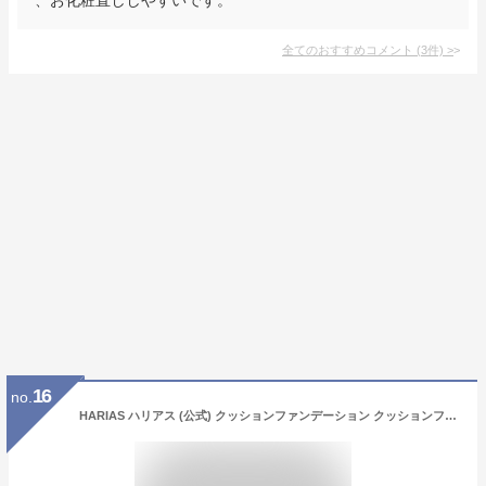
全てのおすすめコメント
(
3
件)
>
16
no.
HARIAS ハリアス (公式) クッションファンデーション クッションファンデ SPF50+ ナイアシンアミド 医薬部外品 美容液 ファンデーション 人気ランキング (ベージュ)