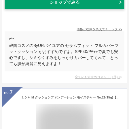
ショップでみる
価格と在庫を
楽天
でチェック
>>
pita
韓国コスメのByURバイユアの セラムフィット フルカバーマ
ットクッション がおすすめですよ。SPF40/PA++で夏でも安
心ですし、シミやくすみをしっかりカバーしてくれて、とっ
ても肌が綺麗に見えますよ！
全てのおすすめコメント
(
1
件)
>
7
no.
ミシャ M クッションファンデーション モイスチャー No.21(15g)【ミシャ(MISSHA)】