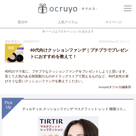
受付中
人気アイテム
マイページ
本ページはプロモーションを含みます
最終更新日：2026/07/17
44364
View
41
コメント
決定
40代向けクッションファンデ｜プチプラでプレゼン
トにおすすめを教えて！
40代のママ友に、プチプラなクッションファンデをプレゼントしようと思います。
安くて人気のある韓国製のものやドラッグストアで買えるものなど、40代女性が喜
びそうな安いクッションファンデを教えてください。
ocruyo(オクルヨ)編集部
Pick
Up
ティルティル クッションファンデ マスクフィット レッド 韓国コスメ ファンデーション崩れ知らず 美白 うるおい 保湿 ハリ ツヤ カバー力 毛穴 皮脂 シミ シワ ほうれい線 肝斑 唇