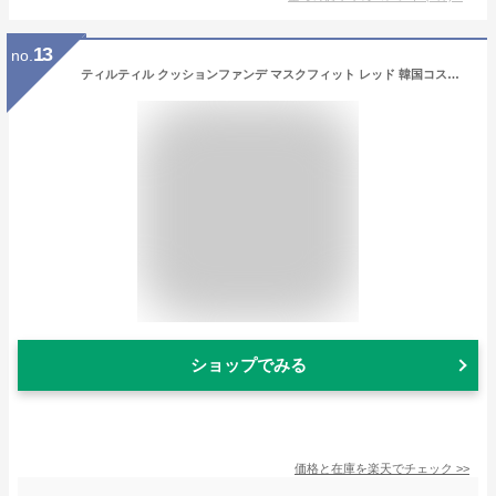
13
no.
ティルティル クッションファンデ マスクフィット レッド 韓国コスメ ファンデーション崩れ知らず 美白 うるおい 保湿 ハリ ツヤ カバー力 毛穴 皮脂 シミ シワ ほうれい線 肝斑 唇
ショップでみる
価格と在庫を
楽天
でチェック
>>