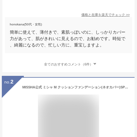
価格と在庫を
楽天
でチェック
>>
honokana(50代・女性)
簡単に使えて、薄付きで、素肌っぽいのに、しっかりカバー
力があって、肌がきれいに見えるので、お勧めです。時短で
、綺麗になるので、忙しい方に、重宝しますよ。
全てのおすすめコメント（6件）
2
no.
MISSHA公式 ミシャ M クッションファンデーション(ネオカバー)SPF50+ PA+++ No,21 No,23※公式限定パッケージ