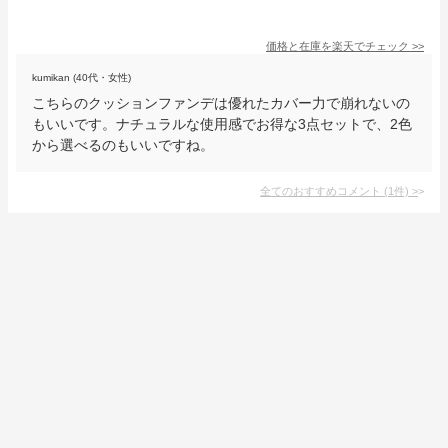
価格と在庫を
楽天
でチェック
>>
kumikan (40代・女性)
こちらのクッションファンデは優れたカバー力で崩れないの
もいいです。ナチュラルな使用感でお得な3点セットで、2色
から選べるのもいいですね。
全てのおすすめコメント
(
1
件)
>