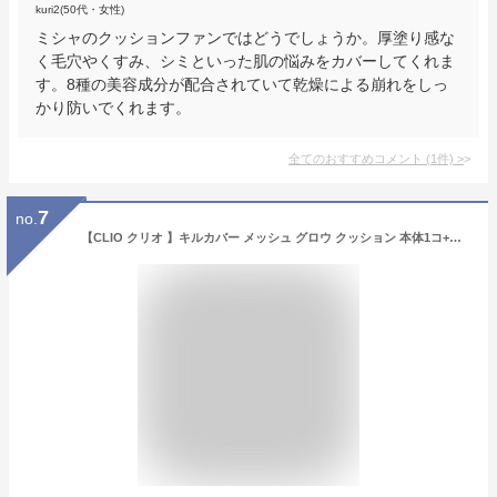
kuri2(50代・女性)
ミシャのクッションファンではどうでしょうか。厚塗り感な
く毛穴やくすみ、シミといった肌の悩みをカバーしてくれま
す。8種の美容成分が配合されていて乾燥による崩れをしっ
かり防いでくれます。
全てのおすすめコメント
(
1
件)
>
7
no.
【CLIO クリオ 】キルカバー メッシュ グロウ クッション 本体1コ+詰め替え用1コ 15g×2 クッションファンデーション クッションファンデ レフィル リフィル 薄く繊細なカバー力とツヤ肌 化粧崩れしにくい 長時間持続 韓国コスメ 海外通販