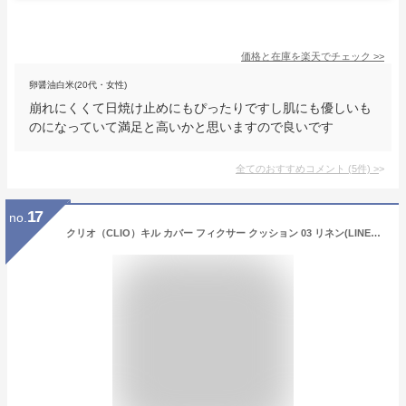
価格と在庫を
楽天
でチェック
>>
卵醤油白米(20代・女性)
崩れにくくて日焼け止めにもぴったりですし肌にも優しいも
のになっていて満足と高いかと思いますので良いです
全てのおすすめコメント
(
5
件)
>
17
no.
クリオ（CLIO）キル カバー フィクサー クッション 03 リネン(LINEN) 15g