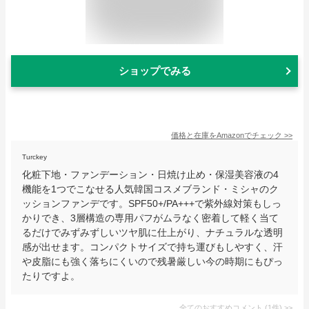
ショップでみる
価格と在庫を
Amazon
でチェック
>>
Turckey
化粧下地・ファンデーション・日焼け止め・保湿美容液の4
機能を1つでこなせる人気韓国コスメブランド・ミシャのク
ッションファンデです。SPF50+/PA+++で紫外線対策もしっ
かりでき、3層構造の専用パフがムラなく密着して軽く当て
るだけでみずみずしいツヤ肌に仕上がり、ナチュラルな透明
感が出せます。コンパクトサイズで持ち運びもしやすく、汗
や皮脂にも強く落ちにくいので残暑厳しい今の時期にもぴっ
たりですよ。
全てのおすすめコメント
(
1
件)
>