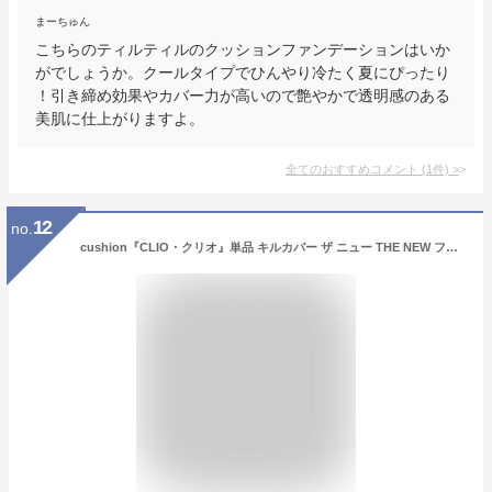
まーちゅん
こちらのティルティルのクッションファンデーションはいか
がでしょうか。クールタイプでひんやり冷たく夏にぴったり
！引き締め効果やカバー力が高いので艶やかで透明感のある
美肌に仕上がりますよ。
全てのおすすめコメント
(
1
件)
>
12
no.
cushion『CLIO・クリオ』単品 キルカバー ザ ニュー THE NEW ファウンウェアクッション (SPF50+/PA+++) 【ベースメイク ベース 化粧下地 紫外線対策 マスクにつかない 崩れにくい 二刀流UV メール便 送料無料 韓国コスメ