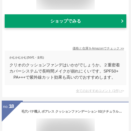
ショップでみる
価格と在庫を
Amazon
でチェック
>>
かむかむかむ(50代・女性)
クリオのクッションファンデはいかがでしょうか。２重密着
カバーシステムで長時間メイクが崩れにくいです。SPF50+
PA+++で紫外線カット効果も高いのでおすすめします。
全てのおすすめコメント
(
1
件)
>
18
no.
毛穴パテ職人 ポアレス クッションファンデーション 02(ナチュラルベージュ)12g 常磐薬品工業【MZ】毛穴レス うるおい ツヤ 紫外線吸収剤フリー UVカット ウォータープルーフ