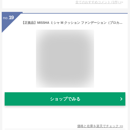
全てのおすすめコメント
(
1
件)
>
19
no.
【正規品】MISSHA ミシャ M クッション ファンデーション（プロカバー）レフィル＋ケースセット 15g SPF50 PA+++ 保湿 カバー 肌に優しい 敏感肌 肌悩み 韓国コスメ 大人クッションファンデ 密着 長時間カバー 本体 化粧品 メール便 送料無料 代引き不可
ショップでみる
価格と在庫を
楽天
でチェック
>>