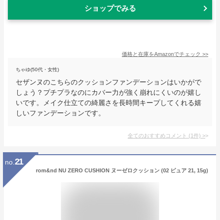
ショップでみる
価格と在庫を
Amazon
でチェック
>>
ちゃゆ(50代・女性)
セザンヌのこちらのクッションファンデーションはいかがで
しょう？プチプラなのにカバー力が強く崩れにくいのが嬉し
いです。メイク仕立ての綺麗さを長時間キープしてくれる嬉
しいファンデーションです。
全てのおすすめコメント
(
1
件)
>
21
no.
rom&nd NU ZERO CUSHION ヌーゼロクッション (02 ピュア 21, 15g)