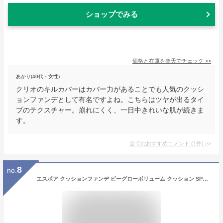
ショップでみる
価格と在庫を
楽天
でチェック
>>
あかり(40代・女性)
クリオのキルカバーはカバー力があることでも人気のクッシ
ョンファンデとして有名ですよね。こちらはツヤが出るタイ
プのテクスチャー。崩れにくく、一日中きれいな肌が続きま
す。
全てのおすすめコメント
(
1
件)
>
8
no.
エスポア クッションファンデ ビーグローボリューム クッション SPF42 PA+++ (ミニサイズ) 21 アイボリー 携帯用 ハイパーグロー ツヤ肌 塗るほど華やかに 水分ボリューム 長時間 透明感 肌キメ均一 ムラなく薄いカバー 低刺激 ヴィーガン espoir 公式