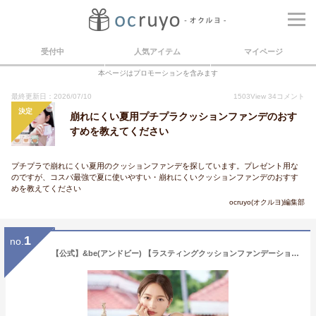
受付中
人気アイテム
マイページ
本ページはプロモーションを含みます
最終更新日：2026/07/10
1503
View
34
コメント
決定
崩れにくい夏用プチプラクッションファンデのおす
すめを教えてください
プチプラで崩れにくい夏用のクッションファンデを探しています。プレゼント用な
のですが、コスパ最強で夏に使いやすい・崩れにくいクッションファンデのおすす
めを教えてください
ocruyo(オクルヨ)編集部
1
no.
【公式】&be(アンドビー) 【ラスティングクッションファンデーション】 and be 河北メイク 河北裕介 メイクアップアーティスト