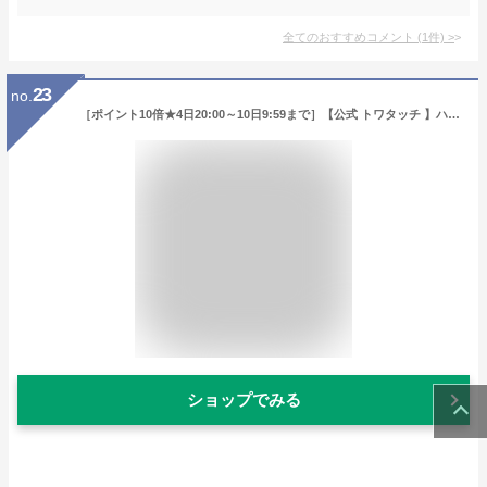
全てのおすすめコメント
(
1
件)
>
23
no.
［ポイント10倍★4日20:00～10日9:59まで］【公式 トワタッチ 】ハートクッションファンデ トワタッチ クッションファンデ troistouch 6種14g 韓国コスメ ファンデーション メイク持続 保湿 カバー力 高密着 毛穴カバー 崩れにくい #troistouch
ショップでみる