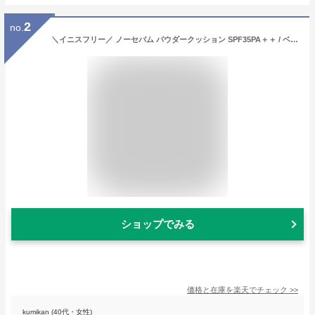
2
no.
＼イニスフリー／ ノーセバム パウダークッション SPF35PA＋＋ / ベースメイク / 毛穴 / サマークッション / セバム / 韓国コスメ / INNISFREE / No Sebum Powder Cushion
ショップでみる
価格と在庫を
楽天
でチェック
>>
kumikan (40代・女性)