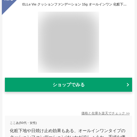
ELLe Vie クッションファンデーション 15g オールインワン 化粧下地 日焼け止め SPF30 PA+++ 保湿 日本製 W幹細胞 スーパーモイスト ビタミンC NMNホワイトニング クッション ファンデ エルヴィ 【レビュー特典あり】(T29)
ショップでみる
価格と在庫を
楽天
でチェック
>>
ここあ(50代・女性)
化粧下地や日焼け止め効果もある、オールインワンタイプの
クッションファンデーションはいかがでしょうか。手頃な価