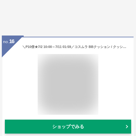
16
no.
＼P10倍★7/2 10:00～7/11 01:59／コスムラ BBクッション / クッションファンデーション 韓国コスメ 日焼け止め トーンアップ UVカット 崩れにくい カバー ツヤ 敏感肌 混合肌 保湿 クッションファンデ 本品 レフィル SPF50+ PA+++UVA+UVB cosmura
ショップでみる