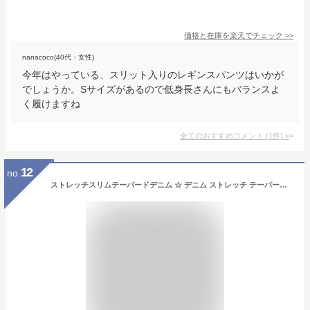
価格と在庫を
楽天
でチェック
>>
nanacoco(40代・女性)
今年はやっている、スリット入りのレギンスパンツはいかが
でしょうか。Sサイズがあるので低身長さんにもバランスよ
く履けますね
全てのおすすめコメント
(
1
件)
>
12
no.
ストレッチスリムテーパードデニム ☆ デニム ストレッチ テーパード 低身長 大きいサイズ ハイウエスト ハイウエストパンツ ベーシック カジュアル レディース 春 ピエロ pierrot 【Pierrot】 kon58