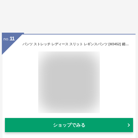
11
no.
パンツ ストレッチ レディース スリット レギンスパンツ [M3452] 錯覚美脚 [ S M L ショート トールサイズ ] ロング丈 ズボン 長ズボン 楽ちん 高身長 低身長 股下 長め 春 夏 秋【送料無料】【メール便】
ショップでみる