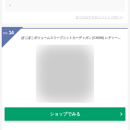
。
全てのおすすめコメント
(
1
件)
>
14
no.
ぽこぽこボリュームスリーブニットカーディガン [C6558] レディース ポコポコ 素材 ぽわん袖 ショート丈 長袖 セーター 20代 30代 40代 クリスマス 立体感 可愛い 冬 秋 赤 レッド デート コーデ トップス ボリューミー 低身長 お出かけ 着映え お洒落 トレンド
ショップでみる