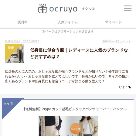
受付中
人気アイテム
マイページ
本ページはプロモーションを含みます
最終更新日：2025/08/19
296
View
22
コメント
決定
低身長に似合う服｜レディースに人気のブランドな
どおすすめは？
低身長の人に人気の、おしゃれな服が揃うブランドなどが知りたい！修学旅行に着
れるかわいい・おしゃれな服を教えてほしいです！身長が低いので、サイズの幅が
広くあるブランドや低身長にも似合うコーデが決まる服を教えて！
ひよこ🐤
1
no.
【送料無料】2type カット起毛ピンタックパンツ テーパードパンツ ボックス☆ 楽天限定カラー 【低身長サイズ有】 暖かい パンツ 暖パン 起毛パンツ あったか レディース ストレッチ オフィス ピエロ pierrot kon4 XC2