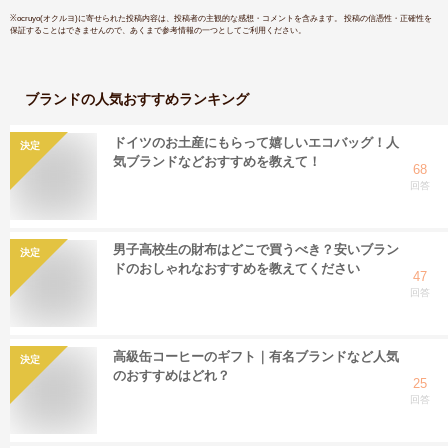
cocomom
※
ocruyo(オクルヨ)
に寄せられた投稿内容は、投稿者の主観的な感想・コメントを含みます。 投稿の信憑性・正確性を
保証することはできませんので、あくまで参考情報の一つとしてご利用ください。
ブランド
の人気おすすめランキング
ドイツのお土産にもらって嬉しいエコバッグ！人
決定
気ブランドなどおすすめを教えて！
68
回答
男子高校生の財布はどこで買うべき？安いブラン
決定
ドのおしゃれなおすすめを教えてください
47
回答
高級缶コーヒーのギフト｜有名ブランドなど人気
決定
のおすすめはどれ？
25
回答