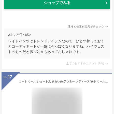
ショップでみる
価格と在庫を
楽天
でチェック
>>
あかり(40代・女性)
ワイドパンツはトレンドアイテムなので、ひとつ持っておく
とコーディネートが一気に今っぽくなりますね。ハイウェス
トのものだと脚長効果もあっておしゃれです。
全てのおすすめコメント
(
2
件)
>
17
no.
コート ウール ショート丈 きれいめ アウター レディース 秋冬 ウールコート フード付き ポケット ゆったり 軽い ビッグシルエット 厚手 オーバーサイズ 大きいサイズ 低身長 おしゃれ 大人 可愛い あったか 暖かい 羽織り 無地 防寒 通勤 通学 白 黒