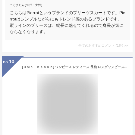
こぐまたん(50代・女性)
こちらはPierrotというブランドのプリーツスカートです。Pie
rrotはシンプルながらにもトレンド感のあるブランドです。
縦ラインのプリースは、縦長に魅せてくれるので身長が気に
ならなくなります。
全てのおすすめコメント
(
1
件)
>
10
no.
[ＤＭｂｉｎｓｈｕｎ] ワンピース レディース 長袖 ロングワンピース ハイネック フレア Aライン ミモレ丈 大きいサイズ 体型カバー ゆったり マキシワンピース 春 秋 ワンピ 着痩せ ファッション(Cブラック)