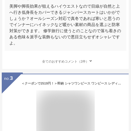
美脚や脚長効果が狙えるハイウエストなので目線が自然と上
へ行き低身長をカバーできるジャンパースカートはいかがで
しょうか？オールシーズン対応で真冬であれば寒いと思うの
でインナーにハイネックなど暖かい素材の商品を選ぶと防寒
対策ができます。 修学旅行に使うとのことなので落ち着きの
ある色味＆派手な装飾もないので悪目立ちせずオシャレです
よ。
全てのおすすめコメント（2件）
3
no.
＜クーポンで2519円！＞即納 シャツワンピース ワンピース レディース 羽織り ロング 春 秋 長袖 マキシ 大人 大きいサイズ ブラウン aライン 夏 麻 シャツ ロング丈 きれいめ 低身長 カーキ カジュアル とろみ素材 ゆったり 2way コットン マキシ丈 無地 送料無料 秋服