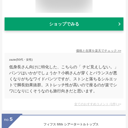
ショップでみる
価格と在庫を
楽天
でチェック
>>
zazie(50代・女性)
低身長さん向けに特化した、こちらの「 チビ見えしない。」
パンツはいかがでしょうか？小柄さんが穿くとバランスが悪
くなりがちなワイドパンツですが、ストンと落ちるシルエッ
トで脚長効果抜群。ストレッチ性が高いので座るのが楽でシ
ワになりにくそうなのも旅行向きだと思います。
全てのおすすめコメント
(
1
件)
>
5
no.
フィフス fifth シアータートルトップス