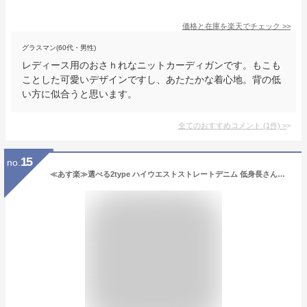
価格と在庫を
楽天
でチェック
>>
グラスマン(60代・男性)
レディース用のおさｈれなニットカーディガンです。もこも
ことした可愛いデザインですし、あたたかな着心地。背の低
い方に似合うと思います。
全てのおすすめコメント
(
1
件)
>
15
no.
≪あす楽≫選べる2type ハイウエストストレートデニム 低身長さんサイズ ハイウエスト ジーンズ デニム パンツ レディース ジーパン ボトムス 小さいサイズ ブルー スタイルアップ 美脚 ピエロ pierrot kon2125