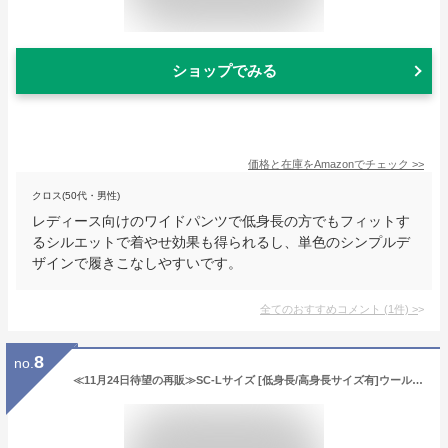
ショップでみる
価格と在庫を
Amazon
でチェック
>>
クロス(50代・男性)
レディース向けのワイドパンツで低身長の方でもフィットす
るシルエットで着やせ効果も得られるし、単色のシンプルデ
ザインで履きこなしやすいです。
全てのおすすめコメント
(
1
件)
>
8
no.
≪11月24日待望の再販≫SC-Lサイズ [低身長/高身長サイズ有]ウール混起毛チェックフレアロングスカート レディース 秋 冬 / スカート 起毛スカート ウール