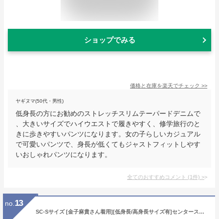
ショップでみる
価格と在庫を
楽天
でチェック
>>
ヤギヌマ(50代・男性)
低身長の方にお勧めのストレッチスリムテーパードデニムで
、大きいサイズでハイウエストで履きやすく、修学旅行のと
きに歩きやすいパンツになります。女の子らしいカジュアル
で可愛いパンツで、身長が低くてもジャストフィットしやす
いおしゃれパンツになります。
全てのおすすめコメント
(
1
件)
>
13
no.
SC-Sサイズ [金子麻貴さん着用][低身長/高身長サイズ有]センタースリットリサイクルデニム レディース 秋 冬 / パンツ デニムパンツ デニム ジーンズ ストレートパンツ ストレートデニム [Re:EDIT Green][リサイクルデニム]