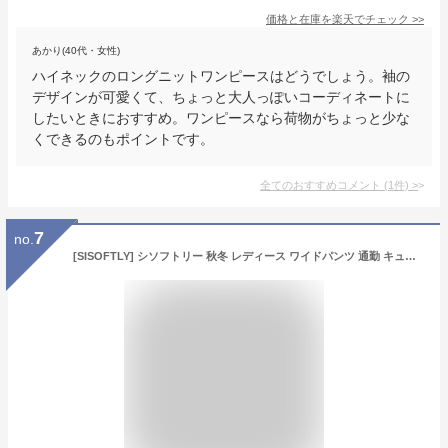
価格と在庫を
楽天
でチェック
>>
あかり(40代・女性)
ハイネックのロングニットワンピースはどうでしょう。袖の
デザインが可愛くて、ちょっと大人っぽいコーディネートに
したいときにおすすめ。ワンピースなら荷物がちょっと少な
くできるのもポイントです。
全てのおすすめコメント
(
1
件)
>
7
no.
[SISOFTLY] シソフトリー 秋冬 レディース ワイドパンツ 通勤 キュロット 無地 ワイドパンツ 普段着 カジュアル スカンツ スカーチョ フレア 九分丈 細見せ 脚長 九分丈 着回し ガウチョパンツ (ブラック, S)