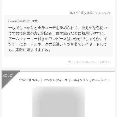
価格と在庫を
楽天
でチェック
>>
LemonSoda(50代・女性)
一枚でしっかりと全身コーデを決められて、控えめな色使い
ですので周囲の方と馴染み、修学旅行などに着用しやすい、
アームウォーマー付きのワンピースはいかがでしょうか。イ
ンナーにタートルネックの長袖シャツを着てレイヤードして
も、素敵に纏まりますね。
全てのおすすめコメント
(
2
件)
>
SOLD
10%0ffサロペット パンツ レディース オールインワン サロペットパンツ オーバーオール 春 夏 秋 冬 ワイドパンツ ガウチョ キャミソール おしゃれ 大人可愛い かわいい きれいめ ゆったり 大人 コーデ 低身長 高身長 細見え 通勤 20代 30代 40代 黒 ブラウン