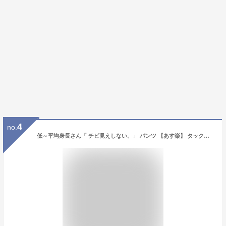
4
no.
低～平均身長さん「 チビ見えしない。」 パンツ 【あす楽】 タックパンツ レディース タック ワイドパンツ ワイド ロング ボトム 低身長 体型カバー ボトムス ストレート ズボン ハイウエスト ストレッチ レディースパンツ ゴム 長 ズボン きれいめ 冬 秋 HUG.U