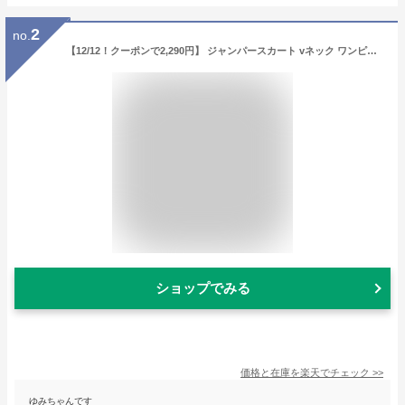
2
no.
【12/12！クーポンで2,290円】 ジャンパースカート vネック ワンピース 春 夏 ノースリーブ ジャンスカ ワンピ レディース ゆったり 大きいサイズ 体型カバー お腹カバー フレア ハイウエスト 低身長 きれいめ 大人 可愛い 春夏 秋 冬 20代 30代 40代 50代 cocomomo
ショップでみる
価格と在庫を
楽天
でチェック
>>
ゆみちゃんです