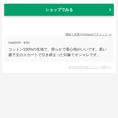
ショップでみる
価格と在庫を
Amazon
でチェック
>>
Kelly(50代・女性)
コットン100%の生地で、滑らかで着心地がいいです。黒い
膝下丈のスカートで引き締まった印象でオシャレです。
全てのおすすめコメント
(
1
件)
>