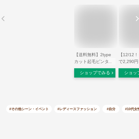
【送料無料】2type
【12/12
カット起毛ピンタッ
で2,290
クパンツ テーパード
パースカー
ショップでみる
ショッ
パンツ ボックス☆
ク ワンピ
楽天限定カラー 【低
ノースリー
身長サイズ有】 暖か
スカ ワン
い パンツ 暖パン 起
ース ゆっ
毛パンツ あったか
いサイズ 
レディース ストレッ
お腹カバー
#その他シーン・イベント
#レディースファッション
#自分
#10代女
チ オフィス ピエロ
ハイウエス
pierrot kon4 XC2
きれいめ 
い 春夏 秋
30代 40代