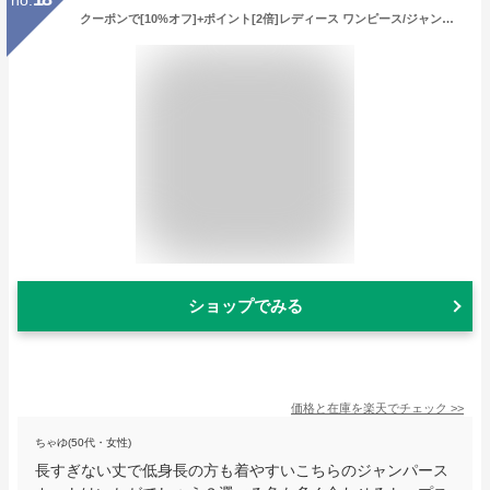
クーポンで[10%オフ]+ポイント[2倍]レディース ワンピース/ジャンパースカート/フレアスカート/サロペット/ミモレ丈/ハイウエストデザインがレトロキュート■エンボスストレッチカットソーフレアシルエット 3300115-003 M量 ラッピング クリスマス プレゼント
ショップでみる
価格と在庫を
楽天
でチェック
>>
ちゃゆ(50代・女性)
長すぎない丈で低身長の方も着やすいこちらのジャンパース