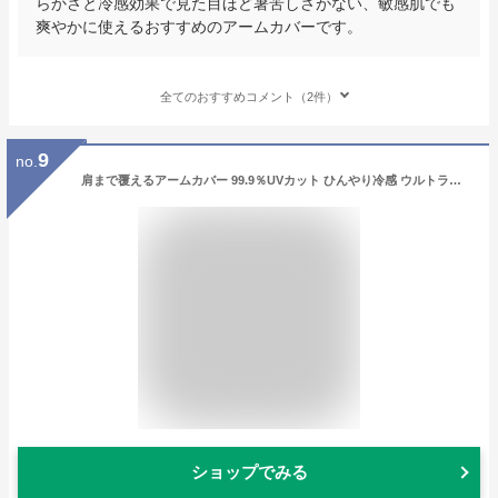
らかさと冷感効果で見た目ほど暑苦しさがない、敏感肌でも
爽やかに使えるおすすめのアームカバーです。
全てのおすすめコメント（2件）
9
no.
肩まで覆えるアームカバー 99.9％UVカット ひんやり冷感 ウルトラロング 滑り止め 手の甲 親指あり レディース UVアームカバー 紫外線対策 UV UVカット 日焼け対策 花 かわいい おしゃれ 夏 接触冷感
ショップでみる