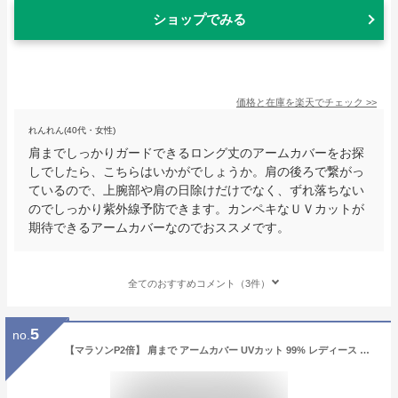
ショップでみる
価格と在庫を
楽天
でチェック
>>
れんれん(40代・女性)
肩までしっかりガードできるロング丈のアームカバーをお探
しでしたら、こちらはいかがでしょうか。肩の後ろで繋がっ
ているので、上腕部や肩の日除けだけでなく、ずれ落ちない
のでしっかり紫外線予防できます。カンペキなＵＶカットが
期待できるアームカバーなのでおススメです。
全てのおすすめコメント（3件）
5
no.
【マラソンP2倍】 肩まで アームカバー UVカット 99% レディース ロング 70cm 接触冷感 ひんやり おしゃれ さらさら 日焼け対策 紫外線カット 紫外線対策 UVカット 腕カバー コアブルー 母の日 プレゼント 黒 クール 日焼け防止 ストレッチ素材 落ちにくい 指先まで レース