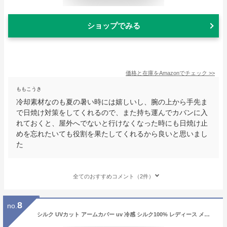
ショップでみる
価格と在庫を
Amazon
でチェック
>>
ももこうき
冷却素材なのも夏の暑い時には嬉しいし、腕の上から手先ま
で日焼け対策をしてくれるので、また持ち運んでカバンに入
れておくと、屋外へでないと行けなくなった時にも日焼け止
めを忘れたいても役割を果たしてくれるから良いと思いまし
た
全てのおすすめコメント（2件）
8
no.
シルク UVカット アームカバー uv 冷感 シルク100% レディース メンズ 紫外線 超ロング 75センチ 日焼け対策 涼しい ゆったり 汗取り 敏感肌 薄手 運転 日本製 指なし UV手袋 肩まで フリーサイズ 841[I:9/40]