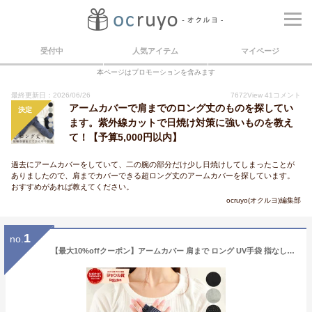
受付中
人気アイテム
マイページ
本ページはプロモーションを含みます
最終更新日：2026/06/26
7672
View
41
コメント
アームカバーで肩までのロング丈のものを探してい
決定
ます。紫外線カットで日焼け対策に強いものを教え
て！【予算5,000円以内】
過去にアームカバーをしていて、二の腕の部分だけ少し日焼けしてしまったことが
ありましたので、肩までカバーできる超ロング丈のアームカバーを探しています。
おすすめがあれば教えてください。
ocruyo(オクルヨ)編集部
1
no.
【最大10%offクーポン】アームカバー 肩まで ロング UV手袋 指なし ドライブ レディース uv アームカバー 冷感 スマホ 滑り止め 内側メッシュ UV対策 グッズ 接触冷感 手袋 夏用 日焼け 手袋 uvカット 超 ロング 運転 女性 誕生日 プレゼント 母の日 ギフト