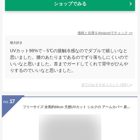
ショップでみる
価格と在庫を
Amazon
でチェック
>>
猫大好き
UVカット98%で－5℃の接触冷感なのでダブルで嬉しいなと
思いました。腰のあたりまであるのでずり落ちしにくいので
いいなと思いました。首までガードしてくれて背中がひんや
りするのでいいなと思いました。
全てのおすすめコメント
(
2
件)
>
17
no.
フリーサイズ 全長約68cm 天然UVカット シルクの アームカバー 肩まですっぽりロングタイプ 蒸れにくい内側メッシュ編み【4点までメール便対応】