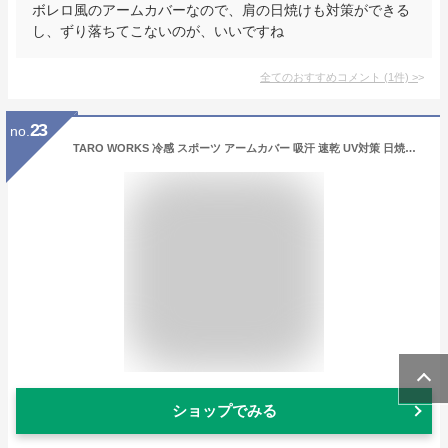
ボレロ風のアームカバーなので、肩の日焼けも対策ができる
し、ずり落ちてこないのが、いいですね
全てのおすすめコメント
(
1
件)
>
23
no.
TARO WORKS 冷感 スポーツ アームカバー 吸汗 速乾 UV対策 日焼け止め 親指通し穴付き 白 XL
ショップでみる