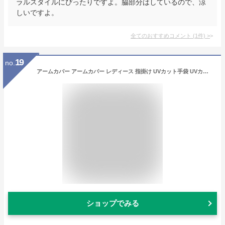
ラルスタイルにぴったりですよ。脇部分はしているので、涼
しいですよ。
全てのおすすめコメント
(
1
件)
>
19
no.
アームカバー アームカバー レディース 指掛け UVカット手袋 UVカット率99% 日焼け止めカバー アームウォーマー 紫外線対策 ひんやり ハンドカバー 超大カバー範囲 UPF50+ 腕カバー 接触冷感-5℃ 吸汗速乾 軽量 伸縮性 通気性指先までカバー (ベージュ)
ショップでみる