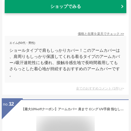
ショップでみる
価格と在庫を
楽天
でチェック
>>
エイム(50代・男性)
ショールタイプで肩もしっかりカバー！このアームカバーは
、肩周りもしっかり保護してくれる着るタイプのアームカバ
ー♪吸汗速乾性にも優れ、接触冷感生地で長時間着用しても
さらっとした着心地が持続するおすすめのアームカバーです
。
全てのおすすめコメント
(
1
件)
>
12
no.
【最大10%offクーポン】アームカバー 肩まで ロング UV手袋 指なし ドライブ レディース uv アームカバー 冷感 スマホ 滑り止め 内側メッシュ UV対策 グッズ 接触冷感 手袋 夏用 日焼け 手袋 uvカット 超 ロング 運転 自転車 女性 誕生日 プレゼント 女友達 ギフト