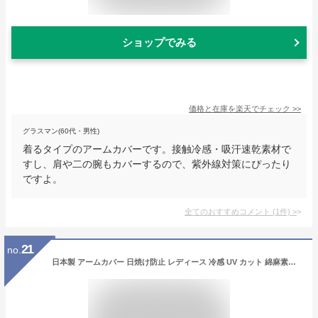
ショップでみる
価格と在庫を
楽天
でチェック
>>
グラスマン(60代・男性)
着るタイプのアームカバーです。接触冷感・吸汗速乾素材で
すし、肩や二の腕もカバーするので、紫外線対策にぴったり
ですよ。
全てのおすすめコメント
(
1
件)
>
21
no.
日本製 アームカバー 日焼け防止 レディース 冷感 UV カット 綿麻素材の肩まですっぽりロングアームカバー (グレー)