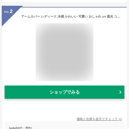
2
no.
アームカバー レディース 冷感 かわいい 可愛い おしゃれ uv 遮光 コットン uvケア uvカット ロング 紫外線 対策 冷え 通気性 シースルー 手袋 スポーツ 涼しい 日焼け対策 アウトドア 日焼け止め ゆったり 指なし 肩まで 着る 甲 ゴルフ スポーツ
ショップでみる
価格と在庫を
楽天
でチェック
>>
bells(60代・男性)