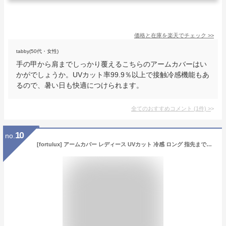
価格と在庫を
楽天
でチェック
>>
tabby(50代・女性)
手の甲から肩までしっかり覆えるこちらのアームカバーはい
かがでしょうか。UVカット率99.9％以上で接触冷感機能もあ
るので、暑い日も快適につけられます。
全てのおすすめコメント
(
1
件)
>
10
no.
[fortulux] アームカバー レディース UVカット 冷感 ロング 指先までフルカバー フリップ仕様 日焼け止め UPF+50 (ブラック)