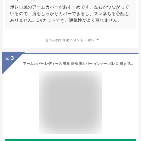
ボレロ風のアームカバーがおすすめです。左右がつながって
いるので、肩をしっかりカバーできるし、ズレ落ちる心配も
ありません。UVカットでき、通気性がよく蒸れません。
全てのおすすめコメント（3件）
3
no.
アームカバー レディース 春夏 長袖 腕カバー インナー ボレロ 肩まで 黒 白 ロング UVカット UV対策 手の甲 指なし 親指穴 シンプル 紫外線対策 日焼け対策 ストレッチ 伸縮性 薄手 サラサラ アウトドア スポーツ ゴルフ 登山 お出かけ 運転 自転車 自動車 普段使い UPF45+