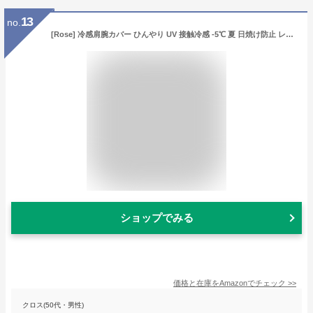
13
no.
[Rose] 冷感肩腕カバー ひんやり UV 接触冷感 -5℃ 夏 日焼け防止 レディース両肩 両腕 (グレー)
ショップでみる
価格と在庫を
Amazon
でチェック
>>
クロス(50代・男性)