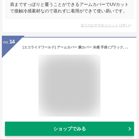
肩まですっぽりと覆うことができるアームカバーでUVカット
で接触冷感素材なので蒸れずに着用ができて使い易いです。
全てのおすすめコメント
(
1
件)
>
14
no.
[エコライドワールド] アームカバー 腕カバー 冷感 手袋 (ブラック, ロング65㎝) ac-003-01
ショップでみる