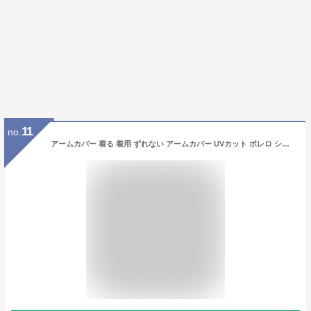
11
no.
アームカバー 着る 着用 ずれない アームカバー UVカット ボレロ ショールアームカバー 吸汗速乾 接触冷感 日焼け防止 紫外線対 ゴルフ日焼け止めショールスリーブ 肩 腕カバー 男女兼用 送料無料