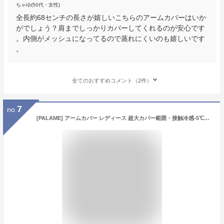
ちゃゆ(50代・女性)
全長約68センチの長さが嬉しいこちらのアームカバーはいか
がでしょう？肩までしっかりカバーしてくれるのが安心です
。内側がメッシュになってるので蒸れにくいのも嬉しいです
。
全てのおすすめコメント（2件）
7
no.
[PALAME] アームカバー レディース 超大カバー範囲・接触冷感-5℃・uv99%カット・ゆったり・メッシュ通気・手の甲・吸汗速乾 エイムカバー 腕カバー 夏 ひんやり 指かけ 日焼け止め 紫外線対策 UPF50+ アウトドア 運転 (ブラック)