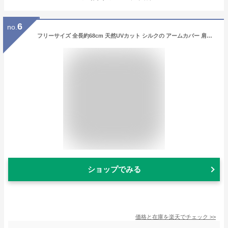
6
no.
フリーサイズ 全長約68cm 天然UVカット シルクの アームカバー 肩まですっぽりロングタイプ 蒸れにくい内側メッシュ編み【4点までメール便対応】
ショップでみる
価格と在庫を
楽天
でチェック
>>