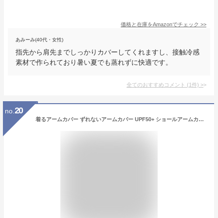
価格と在庫を
Amazon
でチェック
>>
あみーみ(40代・女性)
指先から肩先までしっかりカバーしてくれますし、接触冷感
素材で作られており暑い夏でも蒸れずに快適です。
全てのおすすめコメント
(
1
件)
>
20
no.
着るアームカバー ずれないアームカバー UPF50+ ショールアームカバー ロングスリーブ レディース 接触冷感 ストレッチ 吸汗速乾 涼しい UV 紫外線対策 日焼け防止 紫外線カット UVカット 腕カバー ゴルフウェア ランニング スポーツ おしゃれ