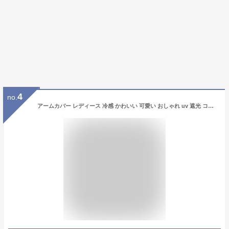
4
no.
アームカバー レディース 冷感 かわいい 可愛い おしゃれ uv 遮光 コットン uvケア uvカット ロング 紫外線 対策 冷え 通気性 シースルー 手袋 スポーツ 涼しい 日焼け対策 アウトドア 日焼け止め ゆったり 指なし 肩まで 着る 甲 ゴルフ スポーツ