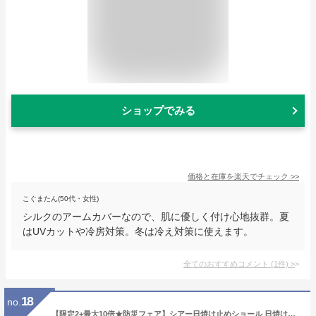
ショップでみる
価格と在庫を
楽天
でチェック
>>
こぐまたん(50代・女性)
シルクのアームカバーなので、肌に優しく付け心地抜群。夏
はUVカットや冷房対策。冬は冷え対策に使えます。
全てのおすすめコメント
(
1
件)
>
18
no.
【限定2+最大10倍★防災フェア】シアー日焼け止めショール 日焼け防止 腕から肩まで保護 日焼け止め ショール アームスリーブ 通勤 外回り 透け感 シアーショール アームカバー 紫外線対策 スカーフ コスプレ 衣装 ダンス ドレス