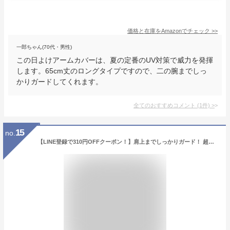
価格と在庫を
Amazon
でチェック
>>
一郎ちゃん(70代・男性)
この日よけアームカバーは、夏の定番のUV対策で威力を発揮
します。65cm丈のロングタイプですので、二の腕までしっ
かりガードしてくれます。
全てのおすすめコメント
(
1
件)
>
15
no.
【LINE登録で310円OFFクーポン！】肩上までしっかりガード！ 超ロング アームカバー レディース 冷感 UV 手袋 ロング おしゃれ アームカバー 接触冷感 75cm リボン uvカット かわいい 指なし グレー ブラック 自転車 夏用 UVグローブ アームカバー 長い メール便 送料無料