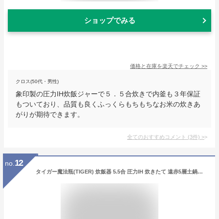
ショップでみる
価格と在庫を
楽天
でチェック
>>
クロス(50代・男性)
象印製の圧力IH炊飯ジャーで５．５合炊きで内釜も３年保証
もついており、品質も良くふっくらもちもちなお米の炊きあ
がりが期待できます。
全てのおすすめコメント
(
3
件)
>
12
no.
タイガー魔法瓶(TIGER) 炊飯器 5.5合 圧力IH 炊きたて 遠赤5層土鍋コート釜 粒立ち保温 お手入れ簡単 マットブラック JPV-A100KM