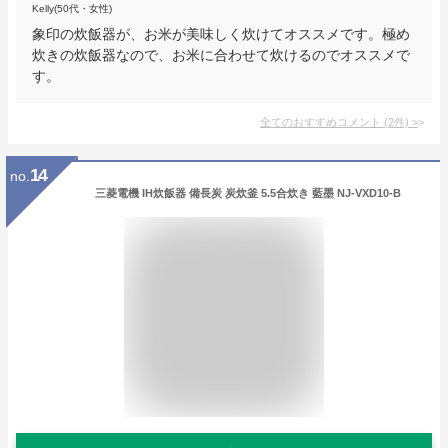
Kelly(50代・女性)
象印の炊飯器が、お米が美味しく炊けてオススメです。極め
炊きの炊飯器なので、お米に合わせて炊けるのでオススメで
す。
全てのおすすめコメント
(
2
件)
>
14
no.
三菱電機 IH炊飯器 備長炭 炭炊釜 5.5合炊き 藍墨 NJ-VXD10-B