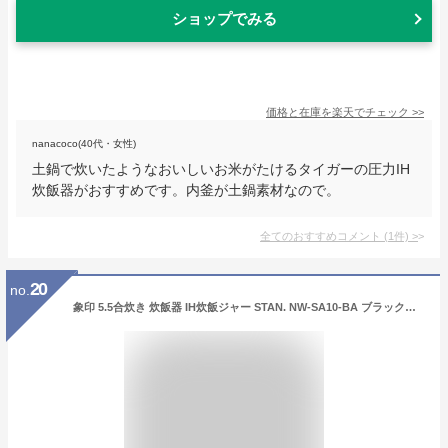
ショップでみる
価格と在庫を
楽天
でチェック
>>
nanacoco(40代・女性)
土鍋で炊いたようなおいしいお米がたけるタイガーの圧力IH
炊飯器がおすすめです。内釜が土鍋素材なので。
全てのおすすめコメント
(
1
件)
>
20
no.
象印 5.5合炊き 炊飯器 IH炊飯ジャー STAN. NW-SA10-BA ブラック【送料無料】【KK9N0D18P】