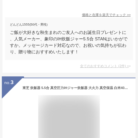
価格と在庫を
楽天
でチェック
>>
どんどん1555(50代・男性)
ご飯が大好きな秋生まれのご友人へのお誕生日プレゼントに
、人気メーカー、象印のIH炊飯ジャー5.5合 STANはいかがで
すか。メッセージカード対応なので、お祝いの気持ちが伝わ
り、贈り物におすすめいたします！
全てのおすすめコメント
(
2
件)
>
3
no.
東芝 炊飯器 5.5合 真空圧力IHジャー炊飯器 大火力 真空保温 白米40時間 炎匠炊き RC-10VXT(K) グランブラック