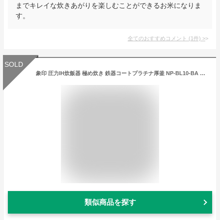
までキレイな炊きあがりを楽しむことができるお米になりま
す。
全てのおすすめコメント
(
1
件)
>
SOLD
象印 圧力IH炊飯器 極め炊き 鉄器コートプラチナ厚釜 NP-BL10-BA ブラック [5.5合炊き]
類似商品を探す