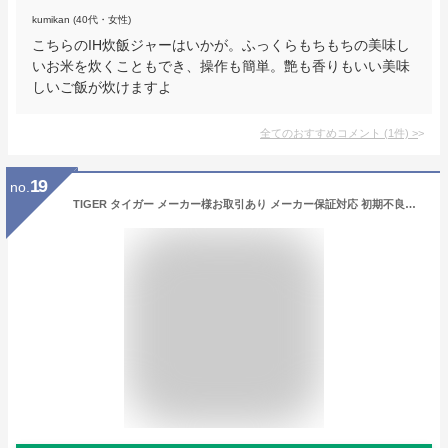
kumikan (40代・女性)
こちらのIH炊飯ジャーはいかが。ふっくらもちもちの美味し
いお米を炊くこともでき、操作も簡単。艶も香りもいい美味
しいご飯が炊けますよ
全てのおすすめコメント
(
1
件)
>
19
no.
TIGER タイガー メーカー様お取引あり メーカー保証対応 初期不良対応 JPV-G100WM マットホワイト 圧力IH炊飯器 5.5合 早炊き 遠赤5層土鍋蓄熱コート釜 内なべ3年保証 簡単 お手入れ