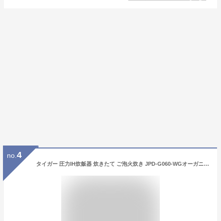
4
no.
タイガー 圧力IH炊飯器 炊きたて ご泡火炊き JPD-G060-WGオーガニックホワイト [3.5合炊き]