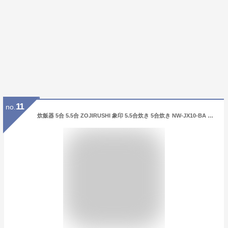
11
no.
炊飯器 5合 5.5合 ZOJIRUSHI 象印 5.5合炊き 5合炊き NW-JX10-BA NW-JY10-BA 圧力IH炊飯ジャー 極め炊き 内釜3年保証 黒 ブラック ふっくら もちもち 日本製 純正品 メーカー保証対応 初期不良対応 メーカー様お取引あり エクプラ特選 2509ss