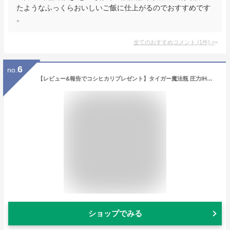
たようなふっくらおいしいご飯に仕上がるのでおすすめです
。
全てのおすすめコメント
(
1
件)
>
6
no.
【レビュー&報告でコシヒカリプレゼント】タイガー魔法瓶 圧力IHジャー炊飯器 5.5合炊き 炊飯器 炊飯ジャー ご泡火炊きフォグブラック JPI-X100KX 炊飯 圧力IH炊飯器 ブラック【送料無料】
ショップでみる