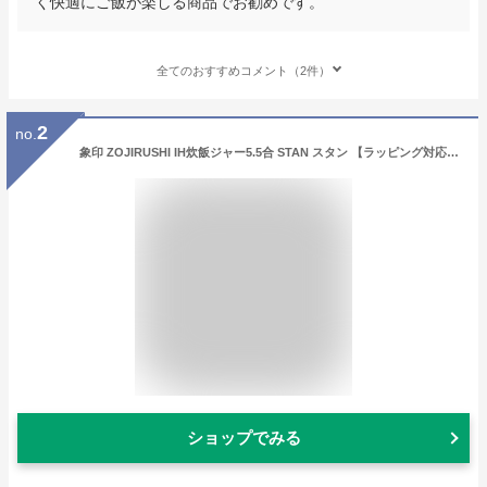
く快適にご飯が楽しる商品でお勧めです。
全てのおすすめコメント（2件）
2
no.
象印 ZOJIRUSHI IH炊飯ジャー5.5合 STAN スタン 【ラッピング対応】 【メッセージカード対応】 IH炊飯器 炊飯器 5.5合 長時間保温 炊き込みご飯 炊き分け 離乳食 幼児食 おしゃれ スタイリッシュ 【あす楽】
ショップでみる