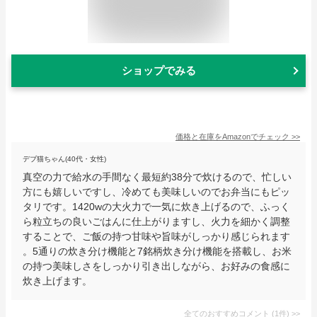
ショップでみる
価格と在庫を
Amazon
でチェック
>>
デブ猫ちゃん(40代・女性)
真空の力で給水の手間なく最短約38分で炊けるので、忙しい
方にも嬉しいですし、冷めても美味しいのでお弁当にもピッ
タリです。1420wの大火力で一気に炊き上げるので、ふっく
ら粒立ちの良いごはんに仕上がりますし、火力を細かく調整
することで、ご飯の持つ甘味や旨味がしっかり感じられます
。5通りの炊き分け機能と7銘柄炊き分け機能を搭載し、お米
の持つ美味しさをしっかり引き出しながら、お好みの食感に
炊き上げます。
全てのおすすめコメント
(
1
件)
>