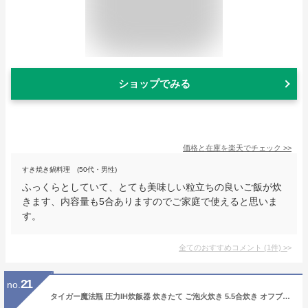
ショップでみる
価格と在庫を
楽天
でチェック
>>
すき焼き鍋料理 (50代・男性)
ふっくらとしていて、とても美味しい粒立ちの良いご飯が炊
きます、内容量も5合ありますのでご家庭で使えると思いま
す。
全てのおすすめコメント
(
1
件)
>
21
no.
タイガー魔法瓶 圧力IH炊飯器 炊きたて ご泡火炊き 5.5合炊き オフブラック TIGER JPI-A100-KO