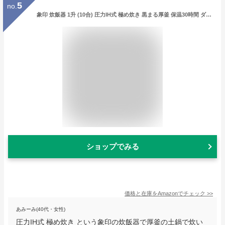
5
no.
象印 炊飯器 1升 (10合) 圧力IH式 極め炊き 黒まる厚釜 保温30時間 ダークブラウン NP-ZW18-TD
ショップでみる
価格と在庫を
Amazon
でチェック
>>
あみーみ(40代・女性)
圧力IH式 極め炊き という象印の炊飯器で厚釜の土鍋で炊い