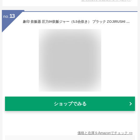
13
no.
象印 炊飯器 圧力IH炊飯ジャー（5.5合炊き） ブラック ZOJIRUSHI 極め炊き NW-JX10-BA
ショップでみる
価格と在庫を
Amazon
でチェック
>>