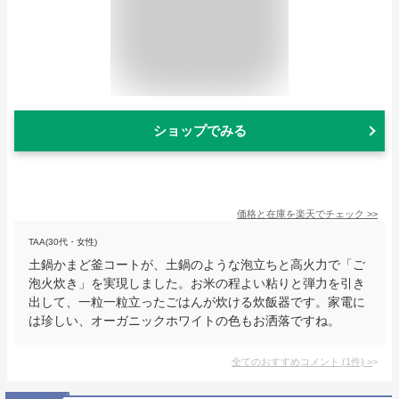
ショップでみる
価格と在庫を
楽天
でチェック
>>
TAA(30代・女性)
土鍋かまど釜コートが、土鍋のような泡立ちと高火力で「ご
泡火炊き」を実現しました。お米の程よい粘りと弾力を引き
出して、一粒一粒立ったごはんが炊ける炊飯器です。家電に
は珍しい、オーガニックホワイトの色もお洒落ですね。
全てのおすすめコメント
(
1
件)
>