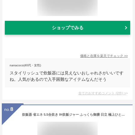
ショップでみる
価格と在庫を
楽天
でチェック
>>
nanacoco(40代・女性)
スタイリッシュで炊飯器には見えないおしゃれさがいいです
ね。人気があるので入手困難なアイテムなんだそう
全てのおすすめコメント
(
2
件)
>
8
no.
炊飯器 省エネ 5.5合炊き IH炊飯ジャー ふっくら御膳 日立 極上ひと粒炊き 蒸気カット 外硬内軟 RZ-V100GM-K RZV100GMK 新品 メーカー保証1年付