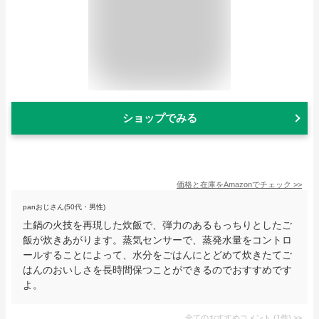
ショップでみる
価格と在庫を
Amazon
でチェック
>>
panおじさん(50代・男性)
土鍋の火技を再現した炊飯で、弾力のあるもっちりとしたご
飯が炊きあがります。蒸気センサーで、蒸発水量をコントロ
ールすることによって、水分をごはんにとどめて炊きたてご
はんのおいしさを長時間保つことができるのでおすすめです
よ。
全てのおすすめコメント
(
1
件)
>