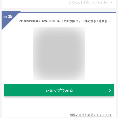
全てのおすすめコメント
(
1
件)
>
18
no.
ZOJIRUSHI 象印 NW-JX18-BA 圧力IH炊飯ジャー 極め炊き 1升炊き 内釜3年保証 黒 ブラック ふっくら もちもち 日本製 純正品 メーカー保証対応 初期不良対応 メーカー様お取引あり
ショップでみる
価格と在庫を
楽天
でチェック
>>