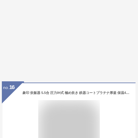
16
no.
象印 炊飯器 5.5合 圧力IH式 極め炊き 鉄器コートプラチナ厚釜 保温40時間 ブラック NP-BJ10-BA