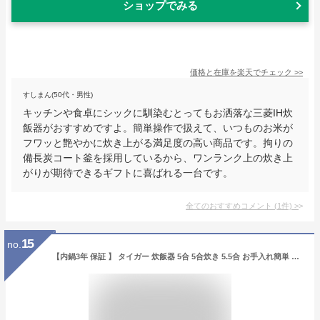
ショップでみる
価格と在庫を
楽天
でチェック
>>
すしまん(50代・男性)
キッチンや食卓にシックに馴染むとってもお洒落な三菱IH炊
飯器がおすすめですよ。簡単操作で扱えて、いつものお米が
フワッと艶やかに炊き上がる満足度の高い商品です。拘りの
備長炭コート釜を採用しているから、ワンランク上の炊き上
がりが期待できるギフトに喜ばれる一台です。
全てのおすすめコメント
(
1
件)
>
15
no.
【内鍋3年 保証 】 タイガー 炊飯器 5合 5合炊き 5.5合 お手入れ簡単 TIGER 圧力IH炊飯器 炊飯ジャー タイガー魔法瓶 炊きたて 保温 ふっくら おいしい 土鍋 5合 日本製 ブラック ホワイト 炊飯 ジャー 調理 調理メニュー ご飯 お米 米 お手入れ簡単 ギフト 家電 送料無料