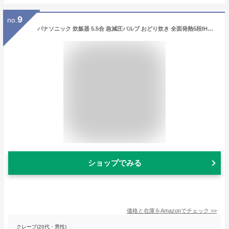
9
no.
パナソニック 炊飯器 5.5合 急減圧バルブ おどり炊き 全面発熱5段IH式 ブラウン SR-M10A-T
ショップでみる
価格と在庫を
Amazon
でチェック
>>
クレープ(20代・男性)