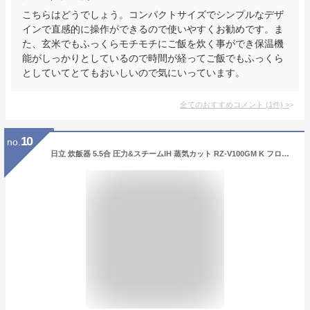
こちらはどうでしょう。コンパクトサイズでシンプルなデザ
インで直感的に操作ができるので使いやすくお勧めです。ま
た、玄米でもふっくらモチモチにご飯を炊く事ができ保温機
能がしっかりとしているので時間が経ってご飯でもふっくら
としていてとてもおいしいので気にいっています。
全てのおすすめコメント
(
1
件)
>
10
no.
日立 炊飯器 5.5合 圧力&スチームIH 蒸気カット RZ-V100GM K フロストブラック 八代目儀兵衛 監修 日本製 大火力 沸騰鉄釜 ふっくら御膳