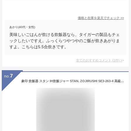
価格と在庫を
楽天
でチェック
>>
あかり(40代・女性)
美味しいごはんが炊ける炊飯器なら、タイガーの製品もチェ
ックしたいですえ。ふっくらつやつやのご飯が炊きあがりま
すよ。こちらは5.5合炊きです。
全てのおすすめコメント
(
1
件)
>
7
no.
象印 炊飯器 スタン IH炊飯ジャー STAN. ZOJIRUSHI SE3-263-4 高級 贈答品 家電人気商品 5.5合炊き 炊飯ジャー おしゃれ インテリア シンプル プレゼント 家族 引越し 自炊 シンプル ブラック 料理 入手困難 豪熱沸とうIH 白米炊き分け3コース NW-SA10-BA ギフトラッピング