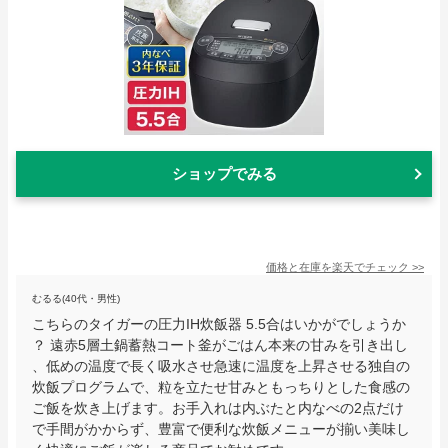
ショップでみる
価格と在庫を
楽天
でチェック
>>
むるる(40代・男性)
こちらのタイガーの圧力IH炊飯器 5.5合はいかがでしょうか
？ 遠赤5層土鍋蓄熱コート釜がごはん本来の甘みを引き出し
、低めの温度で長く吸水させ急速に温度を上昇させる独自の
炊飯プログラムで、粒を立たせ甘みともっちりとした食感の
ご飯を炊き上げます。お手入れは内ぶたと内なべの2点だけ
で手間がかからず、豊富で便利な炊飯メニューが揃い美味し