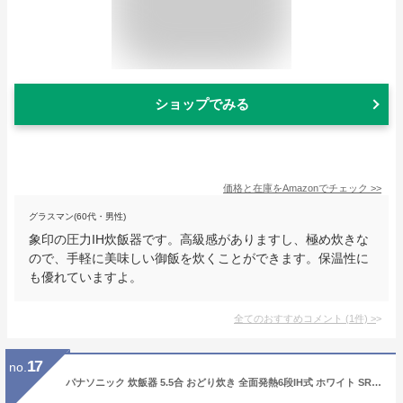
ショップでみる
価格と在庫を
Amazon
でチェック
>>
グラスマン(60代・男性)
象印の圧力IH炊飯器です。高級感がありますし、極め炊きな
ので、手軽に美味しい御飯を炊くことができます。保温性に
も優れていますよ。
全てのおすすめコメント
(
1
件)
>
17
no.
パナソニック 炊飯器 5.5合 おどり炊き 全面発熱6段IH式 ホワイト SR-MPW102-W