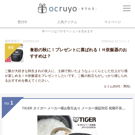
受付中
人気アイテム
マイページ
本ページはプロモーションを含みます
最終更新日：2026/01/23
329
View
22
コメント
決定
食欲の秋に！プレゼントに喜ばれるＩＨ炊飯器のお
すすめは？
ご飯が大好きな秋生まれの友人に、土鍋で炊いたようなふっくらとした仕上がり感
が楽しめるＩＨ炊飯器をプレゼントしたいです。ご飯の粒立ちがしっかり感じられ
るおすすめを教えてください。
エイム(50代・男性)
1
no.
TIGER タイガー メーカー様お取引あり メーカー保証対応 初期不良対応 JPV-G100KM マットブラック 圧力IH炊飯器 5.5合 早炊き 遠赤5層土鍋蓄熱コート釜 内なべ3年保証 簡単 お手入れ