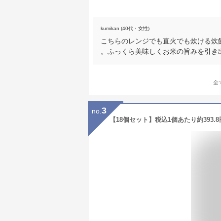
kumikan (40代・女性)
こちらのレンジでも直火でも炊ける炊
。ふっくら美味しくお米の旨みを引き
全
3
no.