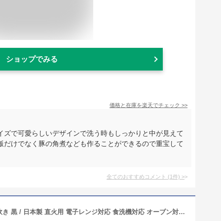
ショップでみる
価格と在庫を
楽天
でチェック
>>
イズで可愛らしいデザインで洗う時もしっかりと中が見えて
飯だけでなく豚の角煮なども作ることができるので重宝して
全てのおすすめコメント
(
1
件)
>
たいせい窯 萬古焼 土鍋 ごはん鍋 1合炊き 黒 / 日本製 直火用 電子レンジ対応 食洗機対応 オーブン対応 / 炊飯土鍋 炊飯器 調理器具 昔道具 おひつ / 母の日 父の日 敬老の日 誕生日 クリスマス 結婚祝い 就職祝い 一人暮らし 引っ越し祝い 新築祝い (１合, 黒)