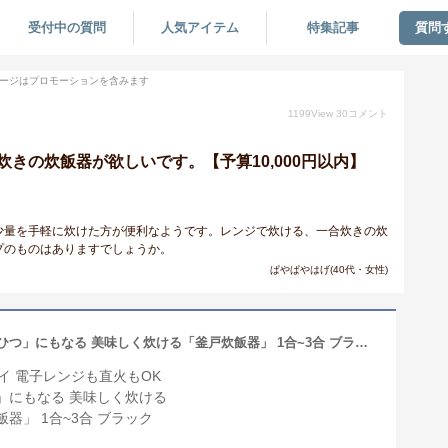
受付中の質問
人気アイテム
特集記事
質問
ージはプロモーションを含みます
1199
View
30
コメント
きの炊飯器が欲しいです。【予算10,000円以内】
少量を手軽に炊けた方が便利なようです。レンジで炊ける、一合炊きの炊
プのものはありますでしょうか。
ぱやぱやはげ(40代・女性)
メイダイ 電子レンジも直火もOK 「おひつ」にもなる 美味しく炊ける「釜戸炊飯器」 1合~3合 ブラック