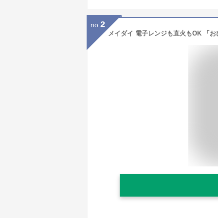
2
no.