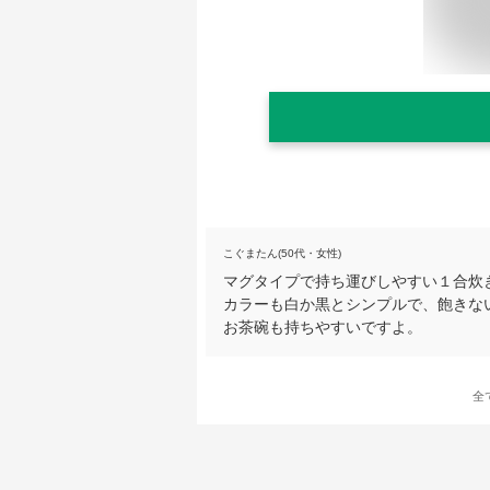
こぐまたん(50代・女性)
マグタイプで持ち運びしやすい１合炊
カラーも白か黒とシンプルで、飽きな
お茶碗も持ちやすいですよ。
全