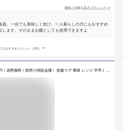
価格と在庫を
楽天
でチェック
>>
飯器。一合でも美味しく炊け、一人暮らしの方にもおすすめ
出します。そのままお櫃としても使用できますよ
てのおすすめコメント（2件）
【18個セット】税込1個あたり約393.8円！送料無料！卸売り特設会場！ 炊飯マグ 簡単 レンジ 手早く おいしく 電子レンジ用 炊飯器 1合炊き一人暮らし お弁当用 粗品 販促品 ノベルティ 小売り 送料込 ◇ レンジで簡単 炊飯マグ1.0合 29713