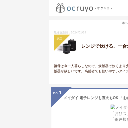
本ペ
最終更新日：2024/01/24
決定
レンジで炊ける、一合炊
祖母は今一人暮らしなので、炊飯器で炊くより
飯器が欲しいです。高齢者でも使いやすいタイ
1
no.