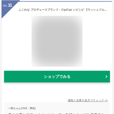
11
no.
ふくれな プロデュースブランド：CipiCipi シピシピ 【ラッシュフルール カラーマスカラ】／まつげ花咲く、 お湯落ちタイプのロングカールマスカラ
ショップでみる
価格と在庫を
楽天
でチェック
>>
一郎ちゃん(70代・男性)