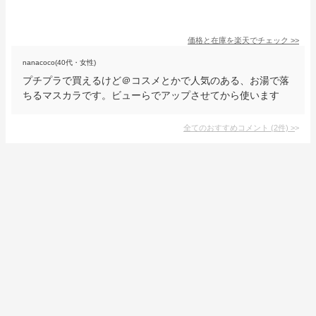
価格と在庫を
楽天
でチェック
>>
nanacoco(40代・女性)
プチプラで買えるけど＠コスメとかで人気のある、お湯で落
ちるマスカラです。ビューらでアップさせてから使います
全てのおすすめコメント
(
2
件)
>