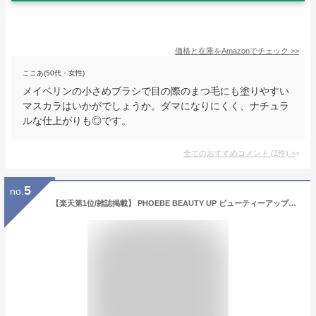
価格と在庫を
Amazon
でチェック
>>
ここあ(50代・女性)
メイベリンの小さめブラシで目の際のまつ毛にも塗りやすい
マスカラはいかがでしょうか。ダマになりにくく、ナチュラ
ルな仕上がりも◎です。
全てのおすすめコメント
(
2
件)
>
5
no.
【楽天第1位/雑誌掲載】 PHOEBE BEAUTY UP ビューティーアップマスカラ 5gカールキープ お湯オフ ファイバー 繊維 ロングキープ まつ毛 ロングマスカラ カラーマスカラ ウォータープルーフ