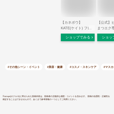
【カネボウ】
【公式】
KATE(ケイト) フレー
まつエク
ムレスフィルムマス
ラ / ま
ショップでみる
ショッ
カラ BK-1 ブラック
ク 睫毛
(8.0g)【メール便送
コーム つ
料無料】
落ち 際立
ムタイプ 
リューム 
アップ セ
#その他シーン・イベント
#美容・健康
#コスメ・スキンケア
#マスカ
三角マスカ
(ポスト投
※
ocruyo(オクルヨ)
に寄せられた投稿内容は、投稿者の主観的な感想・コメントを含みます。 投稿の信憑性・正確性を
保証することはできませんので、あくまで参考情報の一つとしてご利用ください。