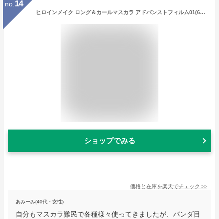
14
no.
ヒロインメイク ロング＆カールマスカラ アドバンストフィルム01(6g)【ヒロインメイク】[マスカラ マイクロブラシ 下まつげ お湯落ち 黒]
ショップでみる
価格と在庫を
楽天
でチェック
>>
あみーみ(40代・女性)
自分もマスカラ難民で各種様々使ってきましたが、パンダ目