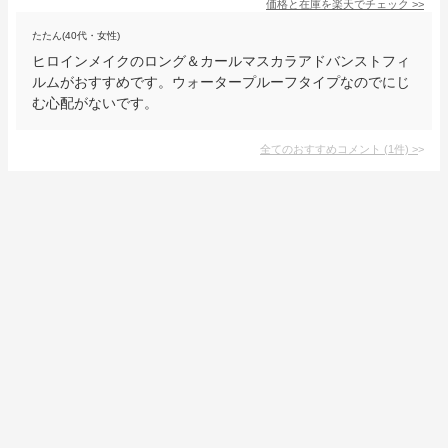
価格と在庫を
楽天
でチェック
>>
たたん(40代・女性)
ヒロインメイクのロング＆カールマスカラアドバンストフィ
ルムがおすすめです。ウォータープルーフタイプなのでにじ
む心配がないです。
全てのおすすめコメント
(
1
件)
>