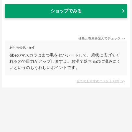
ショップでみる
価格と在庫を
楽天
でチェック
>>
あかり(40代・女性)
&beのマスカラはまつ毛をセパレートして、扇状に広げてく
れるので目力がアップしますよ。お湯で落ちるのに滲みにく
いというのもうれしいポイントです。
全てのおすすめコメント
(
1
件)
>