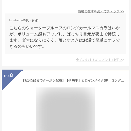
価格と在庫を
楽天
でチェック
>>
kumikan (40代・女性)
こちらのウォータープルーフのロングカールマスカラはいか
が。ボリューム感もアップし、ぱっちり目元が夜まで持続し
ます。ダマになりにくく、落とすときはお湯で簡単にオフで
きるのもいいです。
全てのおすすめコメント
(
1
件)
>
8
no.
【7/14(金)までクーポン配布】【伊勢半】ヒロインメイクSP ロング＆カールマスカラ アドバンストフィルム 01 漆黒ブラック 6g ※お取り寄せ商品【RCP】