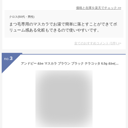
価格と在庫を
楽天
でチェック
>>
クロス(50代・男性)
まつ毛専用のマスカラでお湯で簡単に落とすことができてボ
リューム感ある化粧もできるので使いやすいです。
全てのおすすめコメント
(
1
件)
>
3
no.
アンドビー &be マスカラ ブラウン ブラック テラコッタ 6.5g &be(アンドビー) カラー まつ毛 化粧料 お湯で落ちるマスカラ お湯 お湯で落ちる ロング セパレート カールアップ ロングラスティング アイメイク メイクアップ ポイントメイク ふさふさまつげ 保湿成分 送料無料