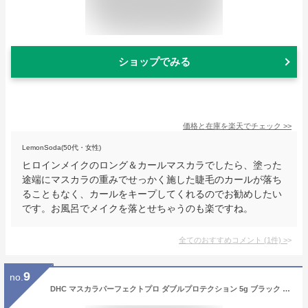
ショップでみる
価格と在庫を
楽天
でチェック
>>
LemonSoda(50代・女性)
ヒロインメイクのロング＆カールマスカラでしたら、塗った
途端にマスカラの重みでせっかく施した睫毛のカールが落ち
ることもなく、カールをキープしてくれるのでお勧めしたい
です。お風呂でメイクを落とせちゃうのも楽ですね。
全てのおすすめコメント
(
1
件)
>
9
no.
DHC マスカラパーフェクトプロ ダブルプロテクション 5g ブラック DHC マスカラ [1701]郵便送料無料[TN50] オイルプルーフ ウォータープルーフ ブラシ 黒 アイメイク dhc お湯で落とせる まつ毛