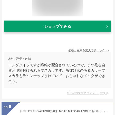
ショップでみる
価格と在庫を
楽天
でチェック
>>
あかり(40代・女性)
ロングタイプですが繊維が配合されているので、まつ毛を自
然と印象付けられるマスカラです。垢抜け感のあるカラーマ
スカラもラインナップされていて、おしゃれなメイクができ
そう。
全てのおすすめコメント
(
7
件)
>
6
no.
【UZU BY FLOWFUSHI公式】 MOTE MASCARA VOL7 セパレート [送料無料] マスカラ まつげケア お湯オフ 低刺激性 | まつ育 お湯で落とせる フィルム