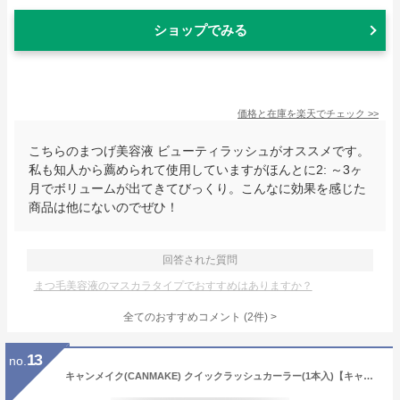
ショップでみる
価格と在庫を
楽天
でチェック
>>
こちらのまつげ美容液 ビューティラッシュがオススメです。
私も知人から薦められて使用していますがほんとに2: ～3ヶ
月でボリュームが出てきてびっくり。こんなに効果を感じた
商品は他にないのでぜひ！
回答された質問
まつ毛美容液のマスカラタイプでおすすめはありますか？
全てのおすすめコメント
(
2
件)
>
13
no.
キャンメイク(CANMAKE) クイックラッシュカーラー(1本入)【キャンメイク(CANMAKE)】