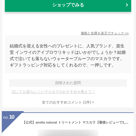
ショップでみる
価格と在庫を
楽天
でチェック
>>
結婚式を迎える女性へのプレゼントに、人気ブランド、資生
堂 インウイのアイブロウリキッドはいかがでしょうか？結婚
式で泣いても落ちないウォータープルーフのマスカラです。
ギフトラッピング対応をしてくれるので、一押しです。
回答された質問
泣いても落ちにくいマスカラのおすすめを教えて！
全てのおすすめコメント
(
1
件)
>
10
no.
【公式】anelia natural トリートメント マスカラ【着後レビューで1,000円クーポン】 無添加 まつ毛美容液 お湯で落とせる ロング カール セパレート 低刺激 無添加 アネリアナチュラル