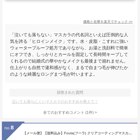
価格と在庫を
楽天
でチェック
>>
「泣いても落ちない」マスカラの代名詞といえば圧倒的な人
気を誇る「ヒロインメイク」です。水・皮脂・こすれに強い
ウォータープルーフ処方でありながら、お湯と洗顔料で簡単
にオフでき、しっかりとカールを固定して長時間キープして
くれるので結婚式の華やかなメイクも最後まで崩れません。
仕上がりも自然で違和感がなく、まるで自まつ毛が伸びたか
のような綺麗なロングまつ毛が叶いますよ。
回答された質問
泣いても落ちにくいマスカラのおすすめを教えて！
全てのおすすめコメント
(
1
件)
>
8
no.
【メール便】【送料込み】Foula(フーラ) クリアコーティングマスカラ美容液 10ml 透明コーティング剤 マツエク対応 まつ毛美容液 まつ毛ケア