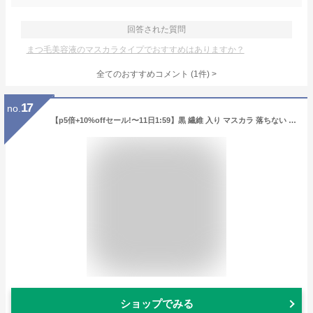
回答された質問
まつ毛美容液のマスカラタイプでおすすめはありますか？
全てのおすすめコメント
(
1
件)
>
17
no.
【p5倍+10%offセール!〜11日1:59】黒 繊維 入り マスカラ 落ちない ボリューム お湯落ち お湯で落とせる ロング 美容液 まつ毛 ウォータープルーフ【ラグシア 映えマスカラ ロング＆ラスティング 1〜3本】
ショップでみる