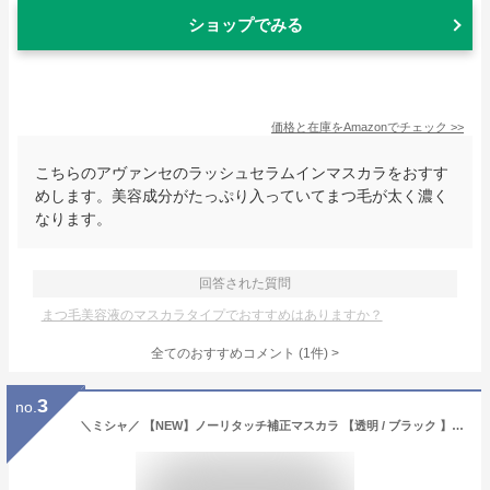
ショップでみる
価格と在庫を
Amazon
でチェック
>>
こちらのアヴァンセのラッシュセラムインマスカラをおすす
めします。美容成分がたっぷり入っていてまつ毛が太く濃く
なります。
回答された質問
まつ毛美容液のマスカラタイプでおすすめはありますか？
全てのおすすめコメント
(
1
件)
>
3
no.
＼ミシャ／ 【NEW】ノーリタッチ補正マスカラ 【透明 / ブラック 】9.5g / ノーリタッチラッシュセラム 10g / まつ毛美容液 / マスカラ下地 / トップコート / カールキープ / アイメイク / 韓国コスメ / MISSHA / No retouch mascara / No retouch Lash serum