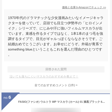
価格と在庫を
Amazon
でチェック
>>
1970年代のドラマチックな少女漫画みたいなイメージキャラ
クターを使っていて、店頭でも目立つ伊勢半の「ヒロインメ
イク」シリーズで、にじみや汗に強いフィルムマスカラが出
ています。束感を作るタイプではなく、1本1本のまつ毛を強
調するタイプで、目元がギャルっぽくならなさそうです。ご
結婚おめでとうございます。お幸せにどうぞ。外箱が青系で
something blueということもこれを選んだ理由のひとつです
。
回答された質問
泣いても落ちにくいマスカラのおすすめを教えて！
全てのおすすめコメント
(
1
件)
>
6
no.
FASIO(ファシオ) ウルトラ WP マスカラ (カール) 01 漆黒ブラック 6g ウルトラウォータープルーフ 汗 皮脂 無香料