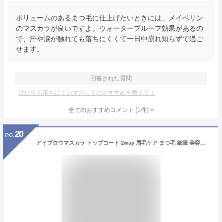
ボリュームのあるまつ毛に仕上げたいときには、メイベリン
のマスカラが良いですよ。ウォータープルーフ効果があるの
で、汗や涙が触れても落ちにくくて一日中崩れ知らずで過ご
せます。
回答された質問
泣いても落ちにくいマスカラのおすすめを教えて！
全てのおすすめコメント
(
1
件)
>
20
no.
アイブロウマスカラ トップコート 2way 眉毛ケア まつ毛 細筆 美容成分 ブラシ 立体感 メイク 眉マスカラ ウォータープルーフ 落ちない【アイブロウマスカラ＆コート】全3色同色2本セット モカ/ココア/ミルクティAVANCE アヴァンセ ハリウッド化粧品 公式