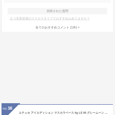
回答された質問
まつ毛美容液のマスカラタイプでおすすめはありますか？
全てのおすすめコメント
(
1
件)
>
16
no.
エテュセ アイエディション マスカラベース 6g LE 06 グレームーン ettusais マスカラ下地・まつげ美容液 [7008] メール便無料[A][TN50] 数量限定 ウォータープルーフ コームタイプ カール キープ マスカラ下地