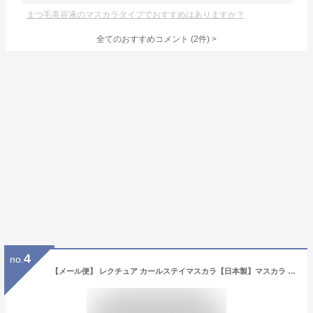
まつ毛美容液のマスカラタイプでおすすめはありますか？
全てのおすすめコメント
(
2
件)
>
4
no.
【メール便】 レクチュア カールステイマスカラ【日本製】マスカラ ブラウンブラック 下向き 持ち上げる スッキリ 自然な目元 上向き カール 落ちない 長時間キープ コーム ブラシ セパレート パンダ目 にじまない お湯落ち