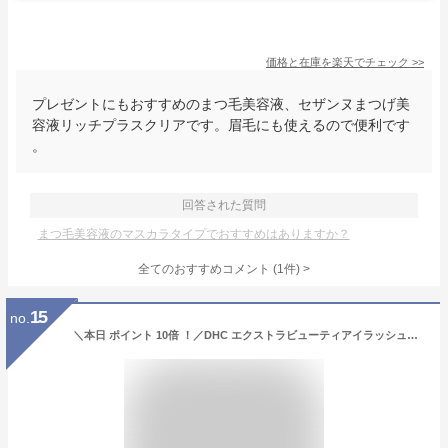
価格と在庫を
楽天
でチェック
>>
プレゼントにもおすすめのまつ毛美容液、セザンヌまつげ美
容液リッチプラスクリアです。眉毛にも使えるので便利です
。
回答された質問
まつ毛美容液のマスカラタイプでおすすめはありますか？
全てのおすすめコメント
(
1
件)
>
15
no.
＼本日 ポイント 10倍 ！／DHC エクストラビューティアイラッシュトニック 6.5ml まつ毛美容液 まつげ美容液 マスカラ下地 まつげエクステ 透明マスカラ 睫毛美容液 マツ毛 ハリ 潤い まつ毛ケア まつげケア まつげ ヒアルロン酸 プラセンタ