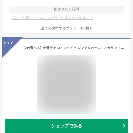
回答された質問
泣いても落ちにくいマスカラのおすすめを教えて！
全てのおすすめコメント
(
1
件)
>
7
no.
【2色選べる】伊勢半 ヒロインメイク ロング＆カールマスカラ アドバンストフィルム 6g/ヒロインメイク/伊勢半/キスミー/KISSME/マスカラ /マイクロブラシ /下まつげ お湯落ち
ショップでみる