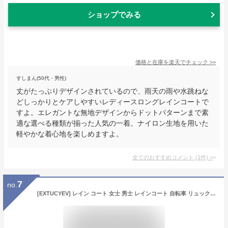
ショップでみる
価格と在庫を
楽天
でチェック
>>
すしまん(50代・男性)
丈がたっぷりデザインされているので、雨天の雨や水跳ねな
どしっかりとケアしやすいレディースロングレインコートで
すよ。エレガントな無地デザインからドットパターンまで素
適な選べる種類が揃った人気の一着。ナイロン生地を用いた
軽やかな着心地を楽しめますよ。
全てのおすすめコメント
(
1
件)
>
7
no.
[EXTUCYEV] レイン コート 女士 男士 レインコート 自転車 リュック対応 大雨対策、ロングレインコート、雨よけ、通勤、通学、男女兼用 収納バッグ付きB S