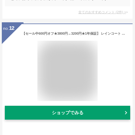
全てのおすすめコメント
(
2
件)
>
12
no.
【セール中600円オフ★3800円→3200円★1年保証】 レインコート レディース ロング丈 ロング 学生 レインウェア おしゃれ ポンチョ 収納袋 アウトドア かっぱ 完全防水 カッパ メンズ 自転車 通学 軽量 大きいサイズ 男の子 女の子 リュック 150 160 防水 梅雨対策
ショップでみる