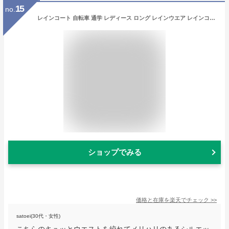
15
no.
レインコート 自転車 通学 レディース ロング レインウエア レインコート テフロン加工 バイク レディース 通勤 通学 オシャレ 梅雨 雨具 雪 雪対策 カッパ 梅雨 大きいサイズ おしゃれ リュック対応防災 災害
ショップでみる
価格と在庫を
楽天
でチェック
>>
satoei(30代・女性)
こちらのキュッとウエストを絞れてメリハリのあるシルエッ