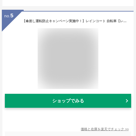
5
no.
【傘差し運転防止キャンペーン実施中！】レインコート 自転車【レビュー後シューズカバーあり】レインコート リュック レディース メンズ カッパ 自転車 通学 レインポンチョ かっぱ 自転車用 カッパ 自転車用レインコート バイク リュック対応 リュック 《raincoat12》
ショップでみる
価格と在庫を
楽天
でチェック
>>