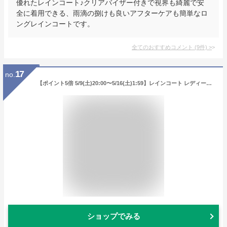
優れたレインコート♪クリアバイザー付きで視界も綺麗で安
全に着用できる、雨滴の捌けも良いアフターケアも簡単なロ
ングレインコートです。
全てのおすすめコメント
(
9
件)
>
17
no.
【ポイント5倍 5/9(土)20:00〜5/16(土)1:59】レインコート レディース 自転車 おしゃれ ママ レインウェア ロング丈 かわいい 防水 軽い カッパ 雨具 通学用 レインウエア 雨の日 自転車用レインコートレディース 送料無料 7440 サイクルモードレインコート
ショップでみる