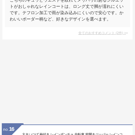
トがおしゃれなレインコートは、ロング丈で脚が濡れにくい
です。テフロン加工で雨が染み込みにくいので安心です。か
わいいボーダー柄など、好きなデザインを選べます。
全てのおすすめコメント
(
2
件)
>
16
no.
大きいつば 袖付き レインポンチョ 自転車 前開きジッパー レインコート ポンチョ レインウェア 袖あり レディース メンズ バイク 雨合羽 カッパ ブルー レッド ブラック ピンク ロング 自転車用 クリアバイザー 雨具 カッパ グレージュ