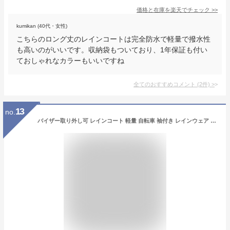
価格と在庫を
楽天
でチェック
>>
kumikan (40代・女性)
こちらのロング丈のレインコートは完全防水で軽量で撥水性
も高いのがいいです。収納袋もついており、1年保証も付い
ておしゃれなカラーもいいですね
全てのおすすめコメント
(
2
件)
>
13
no.
バイザー取り外し可 レインコート 軽量 自転車 袖付き レインウェア 袖あり 防水 軽い ママ 送迎 通勤 通学 カッパ おしゃれ ロング丈 クリアバイザー ツバ付き 自転車用レインコート かわいい レインポンチョ