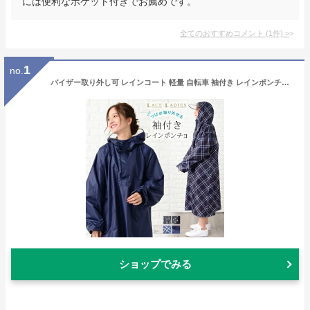
には便利なポケット付きでお薦めです。
全てのおすすめコメント
(
1
件)
>
1
no.
バイザー取り外し可 レインコート 軽量 自転車 袖付き レインポンチョ ポンチョ レインウェア 袖あり 雨合羽 カッパ おしゃれ ロング ネイビー チェック柄 ベージュ 男女兼用 クリアバイザー ツバ付き
ショップでみる