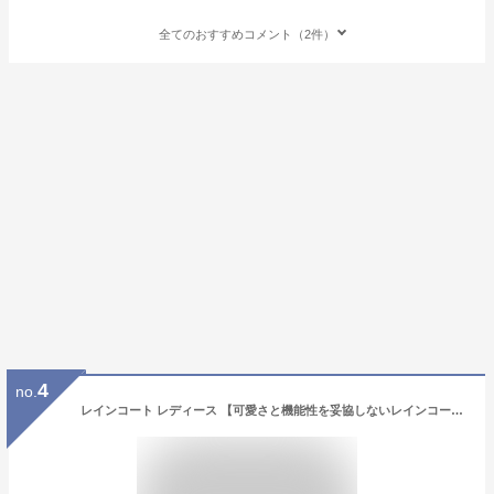
全てのおすすめコメント（2件）
4
no.
レインコート レディース 【可愛さと機能性を妥協しないレインコート】 レインポンチョ レインスーツ レインウェア ロング丈 長い 自転車 お洒落 かわいい 可愛い 大きいサイズ オーバーサイズ 収納袋つき 撥水 ハイポンチョ ママ ロング丈 ポケット付き