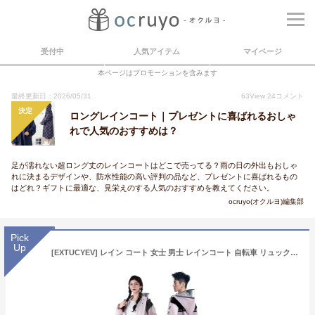
受付中
人気アイテム
マイページ
本ページはプロモーションを含みます
最終更新日：2026/05/31
63
View
24
コメント
決定
ロングレインコート｜プレゼントに喜ばれるおしゃ
れで人気のおすすめは？
足が濡れない超ロング丈のレインコートはどこで売ってる？雨の日の外出もおしゃ
れに決まるデザインや、防水性能の高い評判の品など、プレゼントに喜ばれるもの
はどれ？ギフトに最適な、見栄えのする人気のおすすめを教えてください。
ocruyo(オクルヨ)編集部
Pick
Up
[EXTUCYEV] レイン コート 女士 男士 レインコート 自転車 リュック対応 大雨対策、ロングレインコート、雨よけ、通勤、通学、男女兼用 収納バッグ付きB S