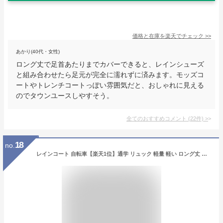
価格と在庫を
楽天
でチェック
>>
あかり(40代・女性)
ロング丈で足首あたりまでカバーできると、レインシューズ
と組み合わせたら足元が完全に濡れずに済みます。モッズコ
ートやトレンチコートっぽい雰囲気だと、おしゃれに見える
のでタウンユースしやすそう。
全てのおすすめコメント
(
22
件)
>
18
no.
レインコート 自転車【楽天1位】通学 リュック 軽量 軽い ロング丈 袖あり レインポンチョ レディース メンズ 前開き ファスナー ポンチョ おしゃれ かわいい 人気 大きいサイズ カッパ バイク 原付 ランキング1位獲得 防水 撥水 メール便 送料無料