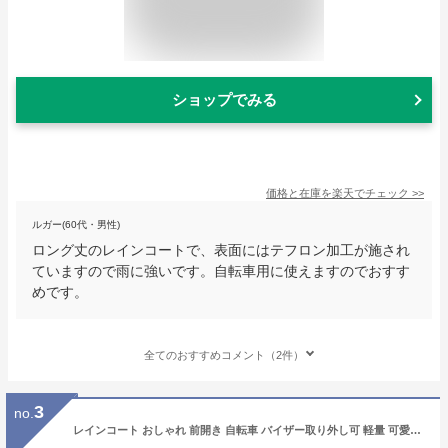
ショップでみる
価格と在庫を
楽天
でチェック
>>
ルガー(60代・男性)
ロング丈のレインコートで、表面にはテフロン加工が施され
ていますので雨に強いです。自転車用に使えますのでおすす
めです。
全てのおすすめコメント（2件）
3
no.
レインコート おしゃれ 前開き 自転車 バイザー取り外し可 軽量 可愛い 濡れない ロング丈 男女兼用 防水 軽い ママ 送迎 通勤 通学 雨具 ポケットあり 自転車用レインコート レインポンチョ レインウェア ウエスト紐