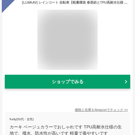
[LLWAAV] レインコート 自転車【軽量構造 春亜紡とTPU高耐水仕様 】レディース メンズ レインコート 快適 通気性 自転車 ポンチョ レインウェア リュック対応 おしゃれ 多機能 防風防水 梅雨対策 豪雨対応 通勤 通学 登山 男女兼用 収納袋付き (JP, アルファベット, S, カーキ)
ショップでみる
価格と在庫を
Amazon
でチェック
>>
Kelly(50代・女性)
カーキ ベージュカラーでおしゃれです TPU高耐水仕様の生
地で、撥水、防水性が高いです 軽量で着やすいです