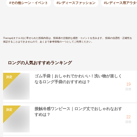
ジュ 男女兼用 クリ
学 オシャ
#その他シーン・イベント
#レディースファッション
#レディース用アウタ
アバイザー ツバ付き
具 雪対策
雨 大きい
しゃれ リ
※
ocruyo(オクルヨ)
に寄せられた投稿内容は、投稿者の主観的な感想・コメントを含みます。 投稿の信憑性・正確性を
保証することはできませんので、あくまで参考情報の一つとしてご利用ください。
ロング
の人気おすすめランキング
ゴム手袋｜おしゃれでかわいい！洗い物が楽しく
決定
なるロング手袋のおすすめは？
19
回答
接触冷感ワンピース｜ロング丈でおしゃれなおす
決定
すめは？
22
回答