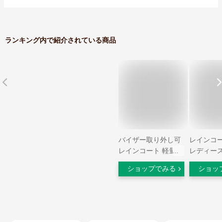
ランキング内で紹介されている商品
バイザー取り外し可
レインコー
レインコート 軽量
レディース
自転車 袖付き レイ
自転車 デ
ショップでみる
ショッ
ンポンチョ ポンチョ
イルレイン
レインウェア 袖あり
インウェア
雨合羽 カッパ おし
エア レイ
ゃれ ロング ネイビ
テフロン加
ー チェック柄 ベー
レディース