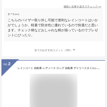
価格と在庫を
楽天
でチェック
>>
まーちゅん
こちらのバイザー取り外し可能で便利なレインコートはいか
がでしょうか。軽量で防水性に優れているので快適だと思い
ます。チェック柄などおしゃれな柄が揃っているのでプレゼ
ントにぴったり。
全てのおすすめコメント（3件）
2
no.
レインコート 自転車 レディース ロング 自転車 デイリースタイルレインコート レインウェア レインウエア レインコート テフロン加工 バイク レディース 通勤 通学 オシャレ 梅雨 雨具 雪対策 カッパ 梅雨 大きいサイズ おしゃれ リュック対応