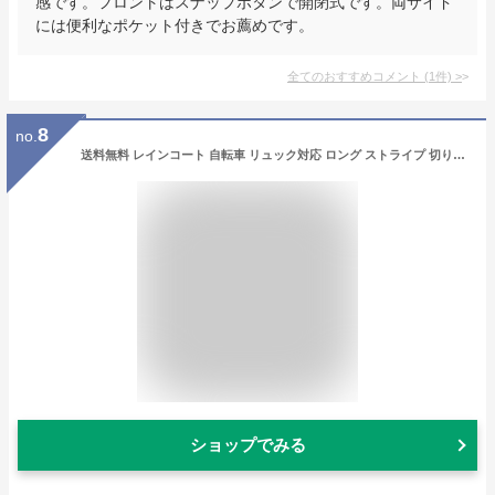
感です。フロントはスナップボタンで開閉式です。両サイド
には便利なポケット付きでお薦めです。
全てのおすすめコメント
(
1
件)
>
8
no.
送料無料 レインコート 自転車 リュック対応 ロング ストライプ 切り替え 袖口ゴム 裾にドローコード クリアツバ付き スタンドカラー 軽量 長め 梅雨対策 通勤 通学 おしゃれ 新生活
ショップでみる