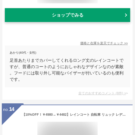
ショップでみる
価格と在庫を
楽天
でチェック
>>
あかり(40代・女性)
足首あたりまでカバーしてくれるロング丈のレインコートで
すが、普通のコートのようにおしゃれなデザインなのが素敵
。フードには取り外し可能なバイザーが付いているのも便利
です。
全てのおすすめコメント
(
8
件)
>
14
no.
【10%OFF！￥4980→￥4482】レインコート 自転車 リュック レディース おしゃれ ママ 送迎 ロング 自転車用レインコート ポンチョ カッパ メンズ レインポンチョ バイク 軽量 雨具 自転車用カッパ 通学 リュック対応 防水撥水加工 《raincoat02》