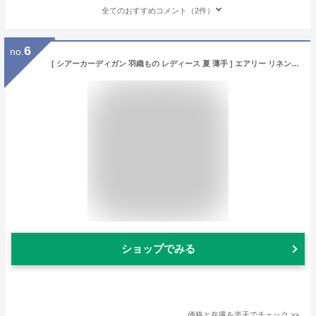
全てのおすすめコメント（2件）
6
no.
[ シアーカーディガン 羽織もの レディース 夏 薄手 ] エアリー リネン混 着流し カーディガン / 日本製 40代 50代 60代 30代 リネン 麻 涼しい 無地 速乾 抗菌 吸汗速乾 無地 長袖 日除け 軽い 再生繊維 エコ SDGS
ショップでみる
価格と在庫を
楽天
でチェック
>>