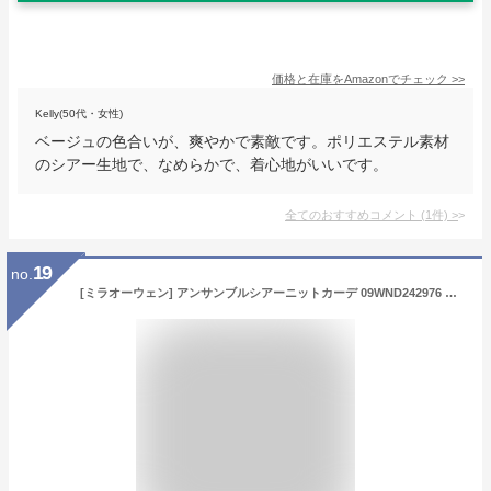
価格と在庫を
Amazon
でチェック
>>
Kelly(50代・女性)
ベージュの色合いが、爽やかで素敵です。ポリエステル素材
のシアー生地で、なめらかで、着心地がいいです。
全てのおすすめコメント
(
1
件)
>
19
no.
[ミラオーウェン] アンサンブルシアーニットカーデ 09WND242976 レディース BEG