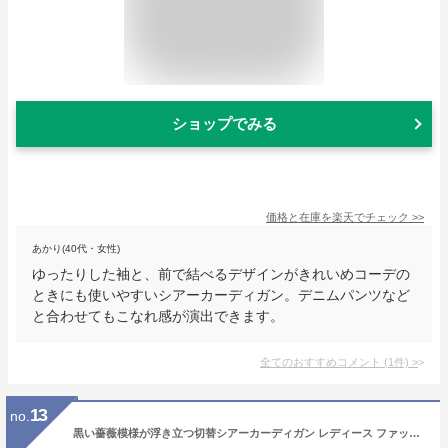
ショップでみる
価格と在庫を
楽天
でチェック
>>
あかり(40代・女性)
ゆったりした袖と、前で結べるデザインがきれいめコーデの
ときにも使いやすいシアーカーディガン。デニムパンツなど
と合わせてもこなれ感が演出できます。
全てのおすすめコメント
(
1
件)
>
13
no.
黒い薔薇模様が浮き立つ切替シアーカーディガン レディース ファッション アウター カーディガン 羽織り 黒 ブラック 花 大人可愛い 40代 レディースファッション 50代女性 ファッション 60代 ミセスファッション サワアラモード sawaalamode otona 【4月26日20時販売新作】