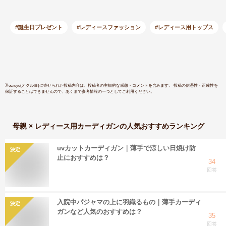
プル ゆったり オフ
ディガン 
ィス 通勤 カジュア
ル かわいい 春 春物
#誕生日プレゼント
#レディースファッション
#レディース用トップス
夏 夏物 秋 秋物 20代
30代 40代
※
ocruyo(オクルヨ)
に寄せられた投稿内容は、投稿者の主観的な感想・コメントを含みます。 投稿の信憑性・正確性を
保証することはできませんので、あくまで参考情報の一つとしてご利用ください。
母親 × レディース用カーディガン
の人気おすすめランキング
uvカットカーディガン｜薄手で涼しい日焼け防
決定
止におすすめは？
34
回答
入院中パジャマの上に羽織るもの｜薄手カーディ
決定
ガンなど人気のおすすめは？
35
回答