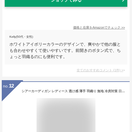
価格と在庫を
Amazon
でチェック
>>
Kelly(50代・女性)
ホワイトアイボリーカラーのデザインで、爽やかで他の服と
も合わせやすくて使いやすいです。前開きのボタン式で、ち
ょっと羽織るのにも便利です。
全てのおすすめコメント
(
1
件)
>
12
no.
シアーカーディガン レディース 透け感 薄手 羽織り 無地 冷房対策 日焼け対策 ショート丈 ゆったり シフォン トップス シンプル アウター 春夏 カーディガン 裾リボン 結び シャツブラウス ブラック ホワイト ミントグリーン ラベンダー