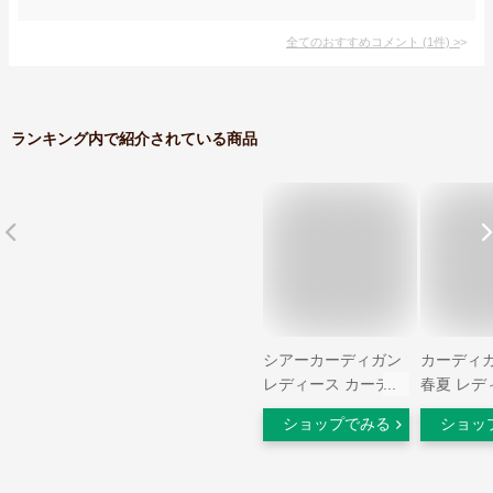
全てのおすすめコメント
(
1
件)
>
ランキング内で紹介されている商品
シアーカーディガン
カーディガ
レディース カーディ
春夏 レデ
ガン 薄手 シースル
っと羽織
ショップでみる
ショッ
ー 羽織り アウター
トライプ
長袖 透け感 UV対策
カーカーデ
冷房対策 無地 シン
織り UV