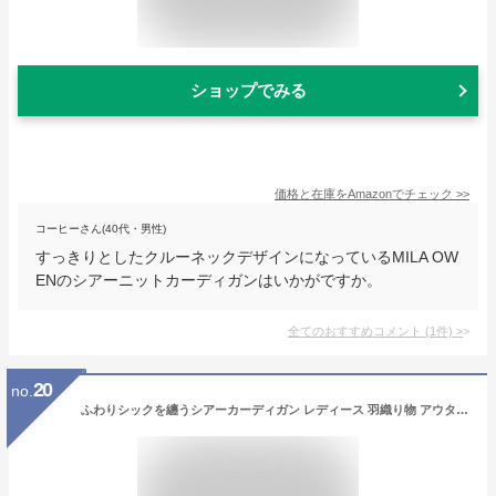
ショップでみる
価格と在庫を
Amazon
でチェック
>>
コーヒーさん(40代・男性)
すっきりとしたクルーネックデザインになっているMILA OW
ENのシアーニットカーディガンはいかがですか。
全てのおすすめコメント
(
1
件)
>
20
no.
ふわりシックを纏うシアーカーディガン レディース 羽織り物 アウター 7分袖 七部袖 無地 ロング ブラック 黒 透け感 重ね着 春 春服 秋 秋服 夏 夏服 30代 40代 50代 60代 サワアラモード sawaalamode otona 大人 kawaii 可愛い 洋服 かわいい服 【9月23日20時販売新作】