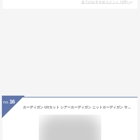
全てのおすすめコメント
(
1
件)
>
16
no.
カーディガン UVカット シアーカーディガン ニットカーディガン サマーニット トップス レディース オフィス 接触冷感 薄手 ロング カーデ 冷房対策 体型カバー L LL 長袖 Vネック 透け感 ママ 母 ゆったり シアー 夏 羽織り きれいめ 上品 紫外線対策 大きい 30代 40代 50代