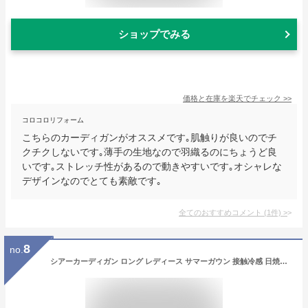
ショップでみる
価格と在庫を
楽天
でチェック
>>
コロコロリフォーム
こちらのカーディガンがオススメです｡肌触りが良いのでチ
クチクしないです｡薄手の生地なので羽織るのにちょうど良
いです｡ストレッチ性があるので動きやすいです｡オシャレな
デザインなのでとても素敵です｡
全てのおすすめコメント
(
1
件)
>
8
no.
シアーカーディガン ロング レディース サマーガウン 接触冷感 日焼け防止 直射日光防止 水着 カバーウェア 体型カバー シースルー シフォン素材 軽量 可愛い シンプル ブラック ホワイト シースルー エアコン 冷え対策 あす楽対応【メール便送料無料】