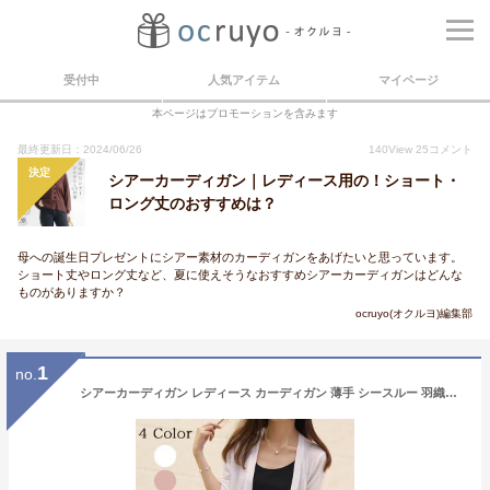
受付中
人気アイテム
マイページ
本ページはプロモーションを含みます
最終更新日：2024/06/26
140
View
25
コメント
決定
シアーカーディガン｜レディース用の！ショート・
ロング丈のおすすめは？
母への誕生日プレゼントにシアー素材のカーディガンをあげたいと思っています。
ショート丈やロング丈など、夏に使えそうなおすすめシアーカーディガンはどんな
ものがありますか？
ocruyo(オクルヨ)編集部
1
no.
シアーカーディガン レディース カーディガン 薄手 シースルー 羽織り アウター 長袖 透け感 UV対策 冷房対策 無地 シンプル ゆったり オフィス 通勤 カジュアル かわいい 春 春物 夏 夏物 秋 秋物 20代 30代 40代