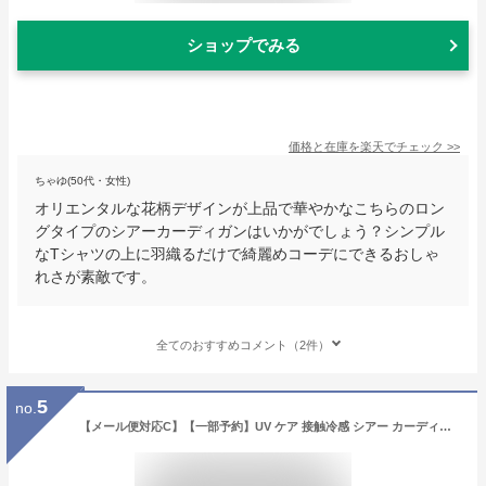
ショップでみる
価格と在庫を
楽天
でチェック
>>
ちゃゆ(50代・女性)
オリエンタルな花柄デザインが上品で華やかなこちらのロン
グタイプのシアーカーディガンはいかがでしょう？シンプル
なTシャツの上に羽織るだけで綺麗めコーデにできるおしゃ
れさが素敵です。
全てのおすすめコメント（2件）
5
no.
【メール便対応C】【一部予約】UV ケア 接触冷感 シアー カーディガン レディース UVカット ドライタッチ Vネック オーバーサイズ 日焼け対策 冷房対策 羽織り 体型カバー 長袖 速乾 透け感 春 夏 秋