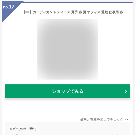
17
no.
【N1】カーディガン レディース 薄手 春 夏 オフィス 通勤 仕事用 春夏 ロング丈 シアーカーディガン 長袖 Vネック 羽織り 羽織物 軽アウター 重ね着 レイヤード ドロップショルダー ゆったり 伸縮性 楽ちん 体型カバー
ショップでみる
価格と在庫を
楽天
でチェック
>>
ルガー(60代・男性)