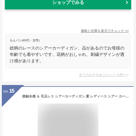
ショップでみる
価格と在庫を
楽天
でチェック
>>
もんパン(40代・女性)
総柄のレースのシアーカーディガン、品があるのでお母様の
年齢でも着やすいです。花柄がおしゃれ、刺繍デザインが透
け感があります。
全てのおすすめコメント
(
1
件)
>
15
no.
接触冷感 ＆ 毛玉レス シアーカーディガン 夏 レディース シアー カーディガン カーデ 透け 毛玉にならない 冷感 ひんやり 涼しい 冷たい 長袖 丸首 Uネック [C6565] 羽織り シンプル シワになりにくい シワ ゴールドボタン アンチピリング 持ち運び コンパクト クール