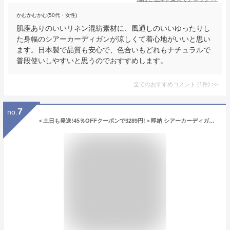
かむかむかむ(50代・女性)
肌座ありのいいリネン混紡素材に、風通しのいいゆったりし
た身幅のシアーカーディガンが涼しくて着心地がいいと思い
ます。日本製で品質も安心で、色合いもどれもナチュラルで
普段使いしやすいと思うのでおすすめします。
全てのおすすめコメント
(
1
件)
>
7
no.
＜土日も発送!45％OFFクーポンで3289円!＞即納 シアーカーディガン レディース 秋冬 ゆったり カーディガン オフィス ニットカーディガン 長袖 Vネック ショート丈 シアー 伸縮性 カーデ ニット なめらかタッチ きれいめ 春夏 薄手 ボタン 春服 服