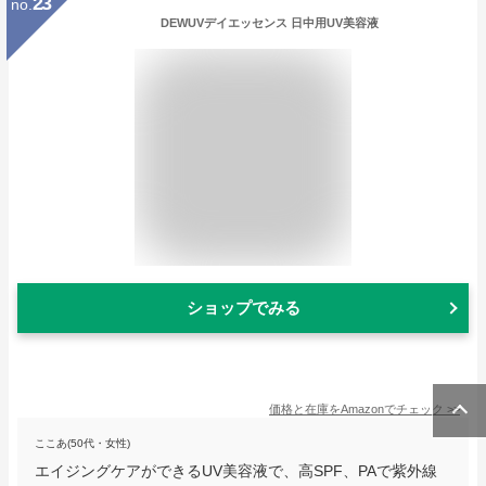
23
no.
DEWUVデイエッセンス 日中用UV美容液
ショップでみる
価格と在庫を
Amazon
でチェック
>>
ここあ(50代・女性)
エイジングケアができるUV美容液で、高SPF、PAで紫外線