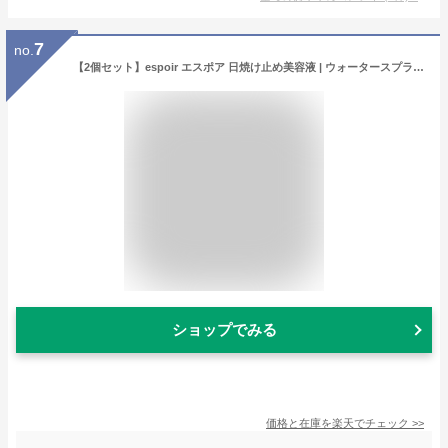
7
no.
【2個セット】espoir エスポア 日焼け止め美容液 | ウォータースプラッシュサンセラム 50ml SPF50+ PA+++ 2個セット | 肌なじみがいい むくみ解消 カフェイン配合 ヒアルロン酸 高保湿 化粧下地 UV下地 UVカット ベースメイク UV美容液 ヴィーガン 韓国コスメ
ショップでみる
価格と在庫を
楽天
でチェック
>>