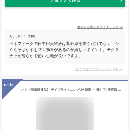
価格と在庫を
楽天
でチェック
>>
あかり(40代・女性)
ベネフィークの日中用美容液は紫外線を防ぐだけでなく、シ
ミやそばかすを防ぐ効果があるのが嬉しいポイント。テクス
チャが滑らかで使い心地が良いですよ。
全てのおすすめコメント
(
1
件)
>
5
no.
ハク【医薬部外品】 デイブライトニングUV 朝用 ・ 日中用 (美容液 ・ クリーム ・ 乳液) 無香料 本体 45mL