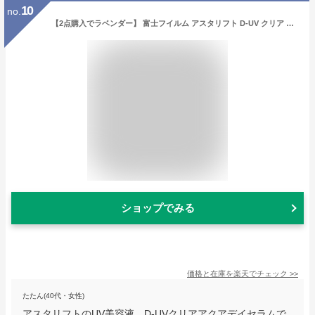
10
no.
【2点購入でラベンダー】 富士フイルム アスタリフト D-UV クリア アクアデイセラム 30g SPF50+ PA++++ [ FUJIFILM ASTALIFT 美容液 UVケア 日焼け止め UV美容液 スキンケア 化粧下地 紫外線 ハリ うるおい 乾燥 ]【 定形外 送料無料 】
ショップでみる
価格と在庫を
楽天
でチェック
>>
たたん(40代・女性)
アスタリフトのUV美容液、D-UVクリアアクアデイセラムで