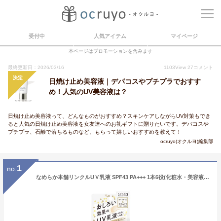
受付中
人気アイテム
マイページ
本ページはプロモーションを含みます
最終更新日：2026/03/16
1103
View
27
コメント
決定
日焼け止め美容液｜デパコスやプチプラでおすす
め！人気のUV美容液は？
日焼け止め美容液って、どんなものがおすすめ？スキンケアしながらUV対策もでき
ると人気の日焼け止め美容液を女友達へのお礼ギフトに贈りたいです。デパコスや
プチプラ、石鹸で落ちるものなど、もらって嬉しいおすすめを教えて！
ocruyo(オクルヨ)編集部
1
no.
なめらか本舗リンクルUＶ乳液 SPF43 PA+++ 1本6役(化粧水・美容液・乳液・クリーム・UVカット・ライトメイク効果) 石けんオフ 日焼け止め