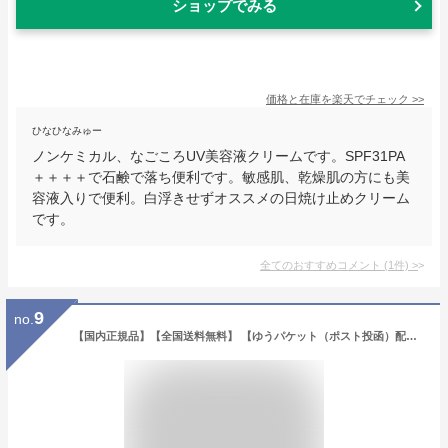
ショップでみる
価格と在庫を
楽天
でチェック
>>
ひなひなみゅー
ノンケミカル、なごころUV美容液クリームです。SPF31PA
＋＋＋＋で石鹸で落ち便利です。敏感肌、乾燥肌の方にも美
容液入りで便利。白浮きせずオススメの日焼け止めクリーム
です。
全てのおすすめコメント
(
1
件)
>
9
no.
【国内正規品】【全国送料無料】 【ゆうパケット（ポスト投函）配送（追跡番号あり）】 【二個購入100円off】 KANEBO カネボウ ヴェイル オブ デイ 40g 美容液 UV美容液 SPF50・PA+++ 日焼け止め UV【ギフト選択可】