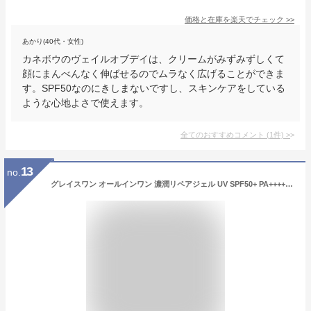
価格と在庫を
楽天
でチェック
>>
あかり(40代・女性)
カネボウのヴェイルオブデイは、クリームがみずみずしくて
顔にまんべんなく伸ばせるのでムラなく広げることができま
す。SPF50なのにきしまないですし、スキンケアをしている
ような心地よさで使えます。
全てのおすすめコメント
(
1
件)
>
13
no.
グレイスワン オールインワン 濃潤リペアジェル UV SPF50+ PA++++ 100g コラーゲン レチノール ビタミンC 配合 エイジングケア シミ 紫外線対策 + 鼻用角栓パック1枚おまけ付 KOSE