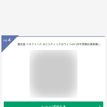
4
no.
資生堂 ベネフィーク ホリスティックホワイトUV (日中用美白美容液) SPF50+・PA++++ 50ml 【医薬部外品】【メール便は使えません】
ショップでみる