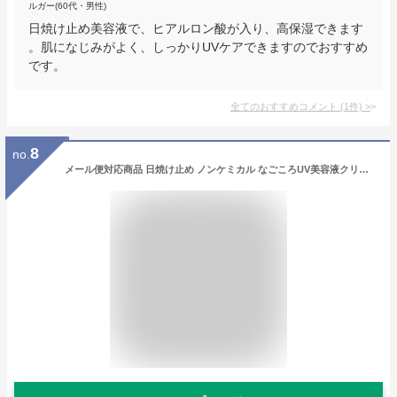
ルガー(60代・男性)
日焼け止め美容液で、ヒアルロン酸が入り、高保湿できます
。肌になじみがよく、しっかりUVケアできますのでおすすめ
です。
全てのおすすめコメント
(
1
件)
>
8
no.
メール便対応商品 日焼け止め ノンケミカル なごころUV美容液クリーム SPF31 PA+++ 紫外線吸収剤不要 UV 敏感肌 乾燥肌 白浮きしない 石けんで落とせる 日焼け止めクリーム 日中 顔 化粧下地 クリーム