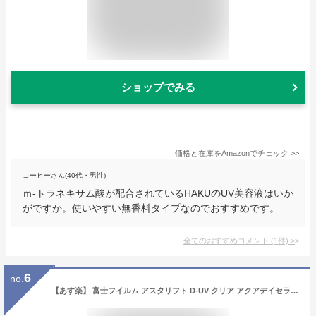
ショップでみる
価格と在庫を
Amazon
でチェック
>>
コーヒーさん(40代・男性)
ｍ-トラネキサム酸が配合されているHAKUのUV美容液はいか
がですか。使いやすい無香料タイプなのでおすすめです。
全てのおすすめコメント
(
1
件)
>
6
no.
【あす楽】 富士フイルム アスタリフト D-UV クリア アクアデイセラム 30g SPF50+ PA++++ 2本セット [ FUJIFILM ASTALIFT 美容液 UVケア 日焼け止め UV美容液 スキンケア 化粧下地 紫外線 ハリ うるおい 乾燥 ]【 宅配便 送料無料 】