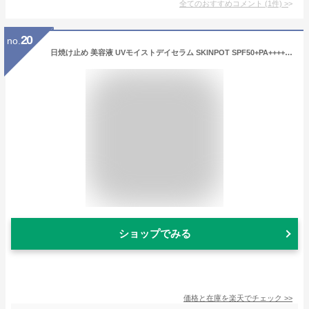
全てのおすすめコメント
(
1
件)
>
20
no.
日焼け止め 美容液 UVモイストデイセラム SKINPOT SPF50+PA++++ 国内最高水準値 プロテオグリカン 配合 塗り重ねても 白浮きしない 化粧下地にも 潤い 乾燥しない UV美容液 日焼け止め美容液 高SPF 艶肌 紫外線予防
ショップでみる
価格と在庫を
楽天
でチェック
>>