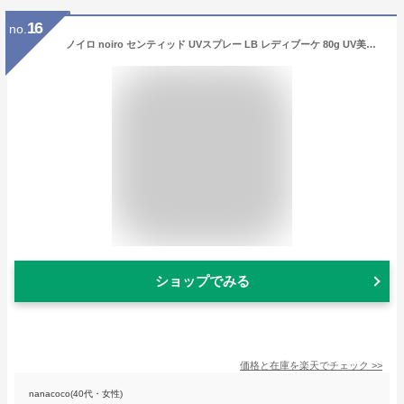
16
no.
ノイロ noiro センティッド UVスプレー LB レディブーケ 80g UV美容液 ウォータープルーフ 石けんで落とせる 日やけ止め 日焼け止め ハンド ボディー ローション クリーム 新品 送料無料
ショップでみる
価格と在庫を
楽天
でチェック
>>
nanacoco(40代・女性)