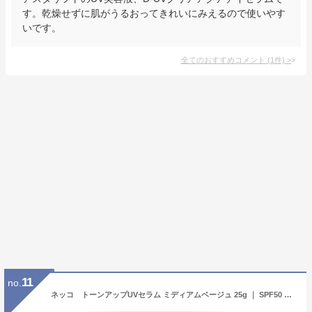
す。乾燥せずに肌がうるおってきれいにみえるので使いやす
いです。
全てのおすすめコメント
(
1
件)
>
11
no.
ネッコ トーンアップUVセラム ミディアムベージュ 25g ｜ SPF50 PA++++ 紫外線ケア 日焼け止め UV美容液 日焼け止め美容液 UVクリーム 日焼け止めクリーム ノーファンデ CCクリーム スキンケア 保湿 無添加 発酵成分