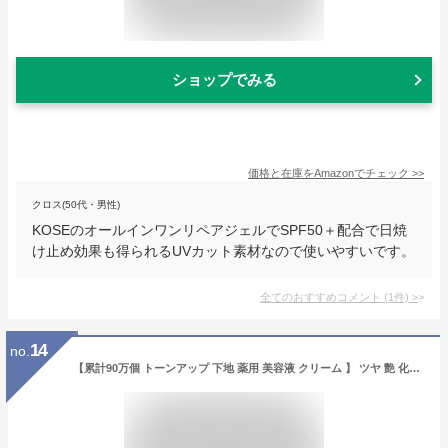
ショップでみる
価格と在庫を
Amazon
でチェック
>>
クロス(50代・男性)
KOSEのオールインワンリペアジェルでSPF50＋配合で日焼
け止め効果も得られるUVカット素材なので使いやすいです。
全てのおすすめコメント
(
1
件)
>
14
no.
【累計90万個 トーンアップ 下地 薬用 美容液 クリーム 】 ツヤ 艶 化粧下地 UV 日焼け止め 保湿 無添加 ノンケミカル ナイアシンアミド トラネキサム酸 スキンケア 崩れない 乾燥肌 敏感肌 ピンク ノーファンデ 毛穴 シミ シワ アンジエンド ノーカラーメイクUV