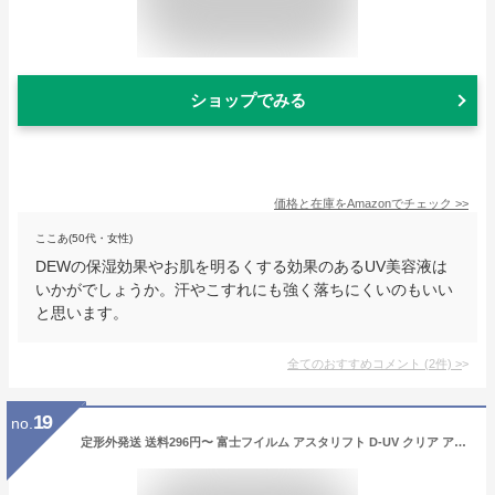
ショップでみる
価格と在庫を
Amazon
でチェック
>>
ここあ(50代・女性)
DEWの保湿効果やお肌を明るくする効果のあるUV美容液は
いかがでしょうか。汗やこすれにも強く落ちにくいのもいい
と思います。
全てのおすすめコメント
(
2
件)
>
19
no.
定形外発送 送料296円〜 富士フイルム アスタリフト D-UV クリア アクアデイセラム 30g SPF50+ PA++++ [ FUJIFILM ASTALIFT 美容液 UVケア 日焼け止め UV美容液 スキンケア 化粧下地 紫外線 ハリ うるおい 乾燥 ]