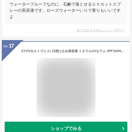
ウォータープルーフなのに、石鹸で落とせるＵＶカットスプ
レーの美容液です。ローズウォーターいりで香りもいいです
よ
全てのおすすめコメント
(
1
件)
>
17
no.
ETVOS(エトヴォス) 日焼け止め美容液 ミネラルUVセラム SPF35/PA+++ 30g 化粧下地 紫外線吸収剤不使用
ショップでみる