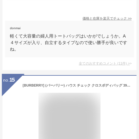
価格と在庫を
楽天
でチェック
>>
donmai
軽くて大容量の婦人用トートバッグはいかがでしょうか。A
４サイズが入り、自立するタイプなので使い勝手が良いです
ね。
全てのおすすめコメント
(
11
件)
>
15
no.
[BURBERRY] (バーバリー) ハウス チェック クロスボディバッグ 3980825 ショルダーバッグ 斜め掛け SMALL MACKEN CROSS BODY BAG [並行輸入品]