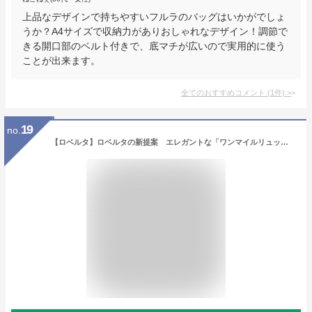
上品なデザインで持ちやすいフルラのバッグはいかがでしょ
うか？A4サイズで収納力がありおしゃれなデザイン！調節で
きる開口部のベルト付きで、底マチが広いので実用的に使う
ことが出来ます。
全てのおすすめコメント
(
1
件)
>
19
no.
【ロベルタ】ロベルタの新提案 エレガントな「ワンマイルリュック」finimo（フィニモ）Rマークがリズミカルに揺れる♪レディース バッグ 軽量 コンパクト リュック Giada Roberta di Camerino ロベルタディカメリーノ WEB限定 プレゼント ギフト 春バッグ 362-R20325