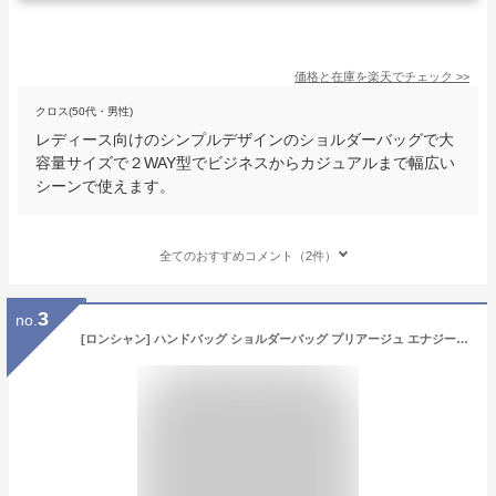
価格と在庫を
楽天
でチェック
>>
クロス(50代・男性)
レディース向けのシンプルデザインのショルダーバッグで大
容量サイズで２WAY型でビジネスからカジュアルまで幅広い
シーンで使えます。
全てのおすすめコメント（2件）
3
no.
[ロンシャン] ハンドバッグ ショルダーバッグ プリアージュ エナジー XSサイズ 2WAY ブラック レディース 1500 HSR 001 [並行輸入品]