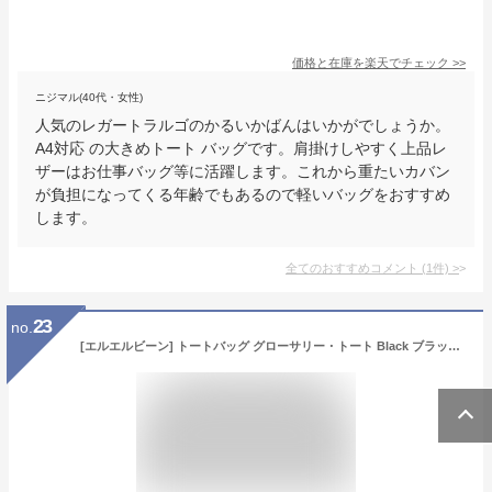
価格と在庫を
楽天
でチェック
>>
ニジマル(40代・女性)
人気のレガートラルゴのかるいかばんはいかがでしょうか。
A4対応 の大きめトート バッグです。肩掛けしやすく上品レ
ザーはお仕事バッグ等に活躍します。これから重たいカバン
が負担になってくる年齢でもあるので軽いバッグをおすすめ
します。
全てのおすすめコメント
(
1
件)
>
23
no.
[エルエルビーン] トートバッグ グローサリー・トート Black ブラック １００００７０６２９