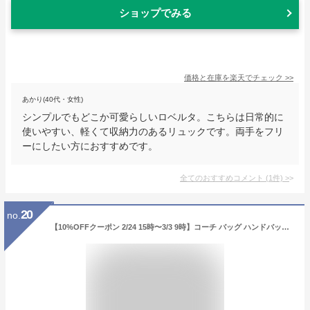
ショップでみる
価格と在庫を
楽天
でチェック
>>
あかり(40代・女性)
シンプルでもどこか可愛らしいロベルタ。こちらは日常的に
使いやすい、軽くて収納力のあるリュックです。両手をフリ
ーにしたい方におすすめです。
全てのおすすめコメント
(
1
件)
>
20
no.
【10%OFFクーポン 2/24 15時〜3/3 9時】コーチ バッグ ハンドバッグ ショルダーバッグ レディース アウトレット COACH F79946 91161 ワンマイルバッグ【返品OK】