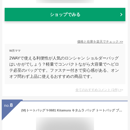
ショップでみる
価格と在庫を
楽天
でチェック
>>
W月ママ
2WAYで使える利便性が人気のロンシャン ショルダーバッグ
はいかがでしょう？軽量でコンパクトながら大容量でヘビロ
テ必至のバッグです。ファスナー付きで安心感がある、オン
オフ問わず上品に使えるおすすめの商品です。
全てのおすすめコメント
(
1
件)
>
8
no.
(M)トートバッグ Y-0681 Kitamura キタムラ バッグ トートバッグ ブラウン グリーン ブラック レッド【送料無料】[Rakuten Fashion]