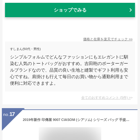
ショップでみる
価格と在庫を
楽天
でチェック
>>
すしまん(50代・男性)
シンプルフォルムでどんなファッションにもエレガントに馴
染む人気のトートバッグがおすすめ。吉田鞄のポーターガー
ルブランドなので、品質の良い生地と縫製でギフト利用も安
心ですね。肩掛けも行えて毎日のお買い物から通勤利用まで
便利に対応できますよ。
全てのおすすめコメント
(
5
件)
>
17
no.
2019年新作 印傳屋 9007 CIASOM (シアソム) シリーズ バッグ 手提げ レディース 甲州印伝 印伝 INDEN-YA 上原勇七 伝統工芸 日本土産 和装小物 日本製 本革 レザー 落ち着いた 上品 おしゃれ お祝い 還暦祝い 銀婚式 古希 米寿 ギフト 両親 実用的 母の日 花以外