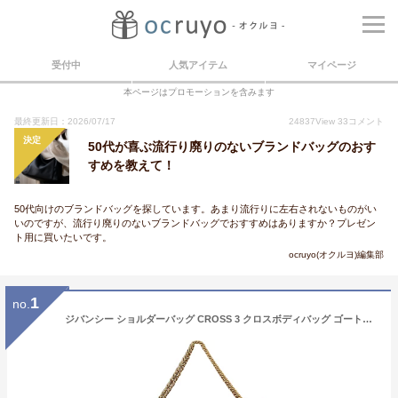
受付中
人気アイテム
マイページ
本ページはプロモーションを含みます
最終更新日：2026/07/17
24837
View
33
コメント
決定
50代が喜ぶ流行り廃りのないブランドバッグのおす
すめを教えて！
50代向けのブランドバッグを探しています。あまり流行りに左右されないものがい
いのですが、流行り廃りのないブランドバッグでおすすめはありますか？プレゼン
ト用に買いたいです。
ocruyo(オクルヨ)編集部
1
no.
ジバンシー ショルダーバッグ CROSS 3 クロスボディバッグ ゴートスキン レザー ブルー 2WAYバッグ チェーンバッグ ポシェット GIVENCHY ジバンシィ ハンドバッグ ミニバッグ レディース 本革 ハンドバック バック HANDBAG BAG ブランド プレゼント 新品 送料無料