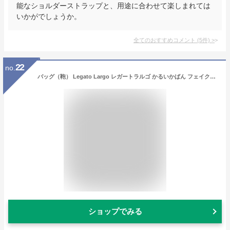
能なショルダーストラップと、用途に合わせて楽しまれては
いかがでしょうか。
全てのおすすめコメント
(
5
件)
>
22
no.
バッグ（鞄） Legato Largo レガートラルゴ かるいかばん フェイクレザー 通勤 通学 おでかけ 肩ひも長め 持ちやすい トート バッグ A4対応 (アクアカルダ)
ショップでみる