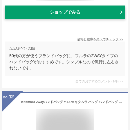
ショップでみる
価格と在庫を
楽天
でチェック
>>
たたん(40代・女性)
50代の方が使うブランドバッグに、フルラの2WAYタイプの
ハンドバッグがおすすめです。シンプルなので流行に左右さ
れないです。
全てのおすすめコメント
(
1
件)
>
12
no.
Kitamura 2wayハンドバッグ Y-1379 キタムラ バッグ ハンドバッグ ベージュ ブルー ブラック オレンジ【送料無料】