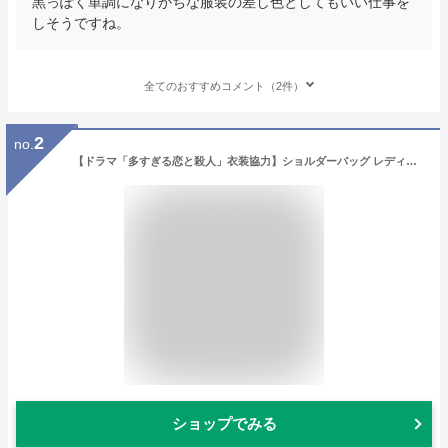
黒っぽく単調になりがちな服装の差し色としてもいい仕事を
しそうですね。
全てのおすすめコメント（2件）
2
no.
【ドラマ「多すぎる恋と殺人」衣装協力】ショルダーバッグ レディース 斜めがけ 大人 大きめ A4 通勤通学 2way 大容量 トートバッグ くったり 大きい 斜めがけバッグ 軽い 高見え ファスナー付き bag ショルダーバック blpa-p1403 【aroco/アロコ】
ショップでみる