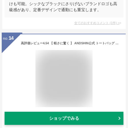
けも可能。シックなブラックにさりげないブランドロゴも高
級感があり、定番デザインで通勤にも重宝します。
全てのおすすめコメント
(
1
件)
>
14
no.
高評価レビュー4.54 【 軽さに驚く 】 ANDSHIN公式 トートバッグ レディース バッグ 通勤バッグ a4 自立 アンドシン ファスナーで閉まる 軽くて大容量 カバン ブランド 仕事用バッグ 軽量 軽い
ショップでみる