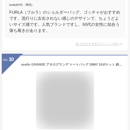
bells(60代・男性)
FURLA（フルラ）のショルダーバッグ、ゴッチャがおすすめ
です。流行りに左右されない感じのデザインで、ちょうどよ
いサイズ感です。人気ブランドですし、50代の女性に似合う
落ち着きがあります。
全てのおすすめコメント
(
1
件)
>
10
no.
anello GRANDE アネログランデ トートバッグ 2WAY 10ポケット 斜め掛け ショルダーバッグ はっ水加工 軽量撥水杢ポリ A4サイズ収納 ママバッグ 旅行バッグ レディース メンズ GUH2316Z 通勤 通学【SALE】