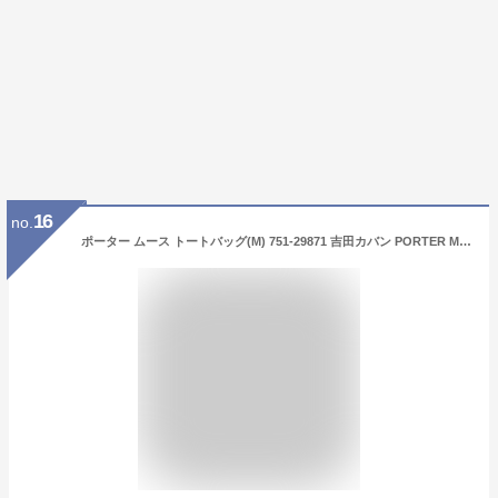
16
no.
ポーター ムース トートバッグ(M) 751-29871 吉田カバン PORTER MOUSSE TOTE BAG(M) メンズ レディース 大きめ A4 ファスナー付き カジュアル 通勤 軽量 オシャレ おしゃれ ナイロン ブランド ポケット付き 旅行 無地 日本製