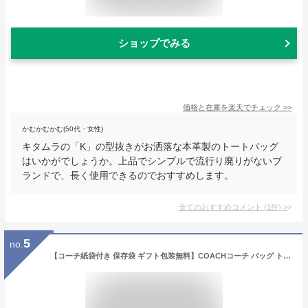
ショップでみる
価格と在庫を
楽天
でチェック
>>
かむかむかむ(50代・女性)
キタムラの「K」の型抜きがお洒落な本革製のトートバッグ
はいかがでしょうか。上品でシンプルで流行り廃りがないブ
ランドで、長く使用できるのでおすすめします。
全てのおすすめコメント
(
1
件)
>
5
no.
【コーチ紙袋付き 保存袋 ギフト包装無料】COACHコーチ バッグ トートバッグ ショルダーバッグ クロスグレインレザー CV402 CH285 IMBLK COACH【新作 新品 限定モデル】【COACH コーチ】【バッグ】【楽ギフ_包装】【コンビニ受取対応商品】【あす楽】