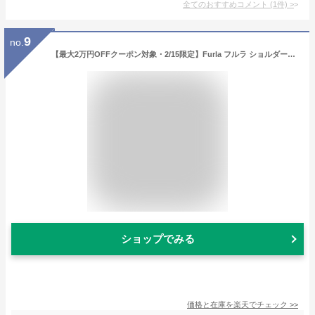
全てのおすすめコメント
(
1
件)
>
9
no.
【最大2万円OFFクーポン対象・2/15限定】Furla フルラ ショルダーバッグ GOCCIA S ゴッチャ WB01500 BX3353 レディース レザー クロスボディ 鞄 カラー5色
ショップでみる
価格と在庫を
楽天
でチェック
>>