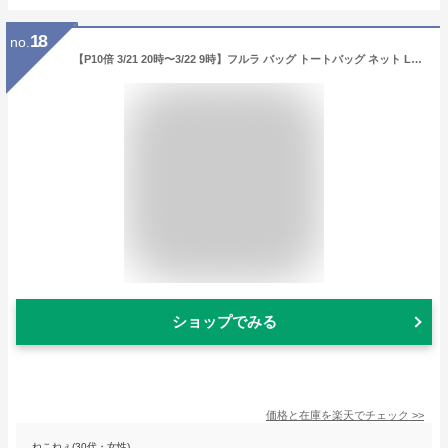
18
no.
【P10倍 3/21 20時〜3/22 9時】フルラ バッグ トートバッグ ネット Lサイズ レディース FURLA BZO5FUA HSF000【返品OK】
ショップでみる
価格と在庫を
楽天
でチェック
>>
ねこねぇ(30代・女性)