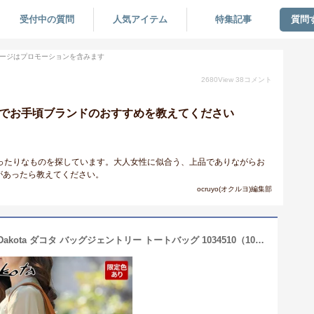
受付中の質問
人気アイテム
特集記事
質問
ージはプロモーションを含みます
2680
View
38
コメント
グでお手頃ブランドのおすすめを教えてください
ったりなものを探しています。大人女性に似合う、上品でありながらお
があったら教えてください。
ocruyo(オクルヨ)編集部
【ダコタ 3年保証＋Wプレゼント付】 Dakota ダコタ バッグジェントリー トートバッグ 1034510（1033510）本革 バッグ レディース A4 軽量 軽い 仕事用 通勤 レディーストートバック 通勤バッグ 大きめ カジュアルトート 高級 軽量 ソフト お稽古 ブランド