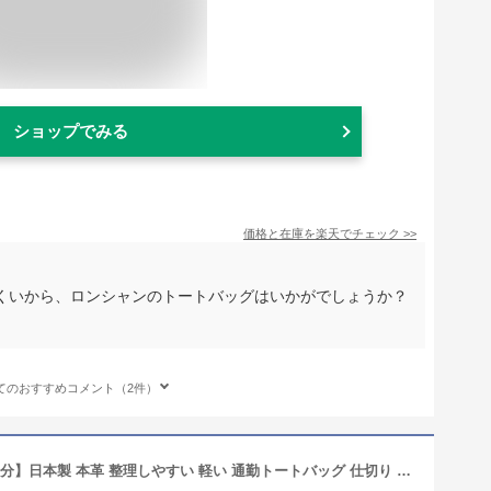
ショップでみる
価格と在庫を
楽天
でチェック
>>
くいから、ロンシャンのトートバッグはいかがでしょうか？
てのおすすめコメント（2件）
【ポイント7倍 2/19 20時～20日23時59分】日本製 本革 整理しやすい 軽い 通勤トートバッグ 仕切り 自立 a4 パソコン 通勤 通勤バッグ トートバッグ シンプル 革 レディース 女性 ビジネストートバッグ PC収納 本革ビジネスバッグ 軽量 ブランド レザートート レザー