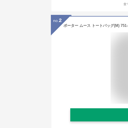
全
2
no.