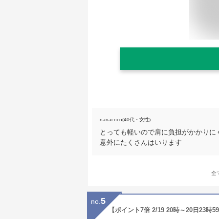
nanacoco(40代・女性)
とっても軽いので肩に負担がかかりに
意外にたくさんはいります
全
5
no.