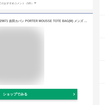
てのおすすめコメント（5件）
ポーター ムース トートバッグ(M) 751-29871 吉田カバン PORTER MOUSSE TOTE BAG(M) メンズ レディース 大きめ A4 ファスナー付き カジュアル 通勤 軽量 オシャレ おしゃれ ナイロン ブランド ポケット付き 旅行 無地 日本製
ショップでみる