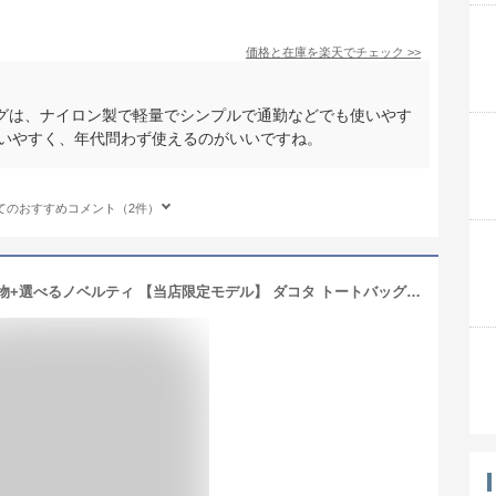
価格と在庫を
楽天
でチェック
>>
グは、ナイロン製で軽量でシンプルで通勤などでも使いやす
使いやすく、年代問わず使えるのがいいですね。
てのおすすめコメント（2件）
【最大52倍 6/5限定】 ダコタ限定革小物+選べるノベルティ 【当店限定モデル】 ダコタ トートバッグ レディース ファスナー付き バッグ Dakota トート 通勤 軽量 軽い ブランド A4 肩掛け 旅行 本革 レザー ジェントリー 限定色 1034510 新作 2023