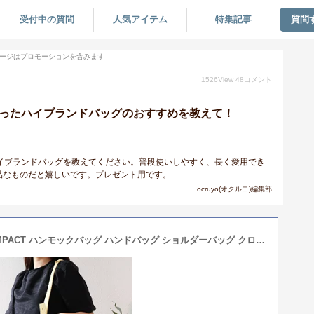
受付中の質問
人気アイテム
特集記事
質問
ージはプロモーションを含みます
1526
View
48
コメント
かったハイブランドバッグのおすすめを教えて！
イブランドバッグを教えてください。普段使いしやすく、長く愛用でき
品なものだと嬉しいです。プレゼント用です。
ocruyo(オクルヨ)編集部
LOEWE ロエベ HAMMOCK BAG COMPACT ハンモックバッグ ハンドバッグ ショルダーバッグ クロスボディバッグ 2way 鞄 アナグラム レザー レディース A538H13X10 2530 LaG Onlinestore