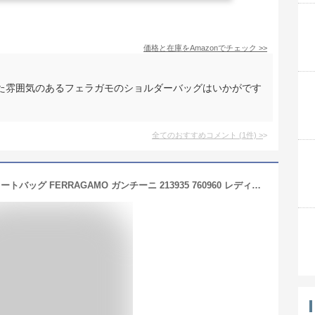
価格と在庫を
Amazon
でチェック
>>
た雰囲気のあるフェラガモのショルダーバッグはいかがです
全てのおすすめコメント
(
1
件)
>
【1000円OFFクーポン】フェラガモ トートバッグ FERRAGAMO ガンチーニ 213935 760960 レディース ブラック