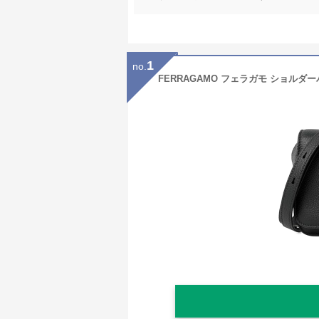
1
no.