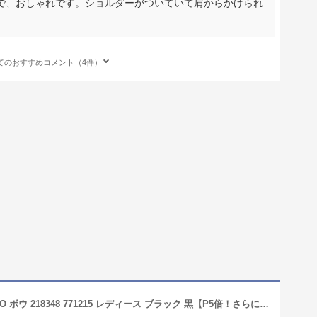
で、おしゃれです。ショルダーがついていて肩からかけられ
てのおすすめコメント（4件）
フェラガモ トートバッグ FERRAGAMO ボウ 218348 771215 レディース ブラック 黒【P5倍！さらに1万円以上で1,000円OFF★最大5,000円OFFクーポン配布中】