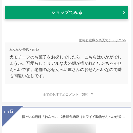
ショップでみる
価格と在庫を
楽天
でチェック
>>
れんれん(40代・女性)
犬モチーフのお菓子をお探しでしたら、こちらはいかがでし
ょうか。可愛らしくリアルな犬の顔が描かれたワンちゃんせ
んべいです。老舗のおせんべい屋さんのおせんべいなので味
も間違いなしです。
全てのおすすめコメント（3件）
5
no.
福々いぬ煎餅「わんべい」2枚組台紙袋（カワイイ動物せんべいが犬好きさんの心を掴みます）犬モチーフ・犬の形・イヌ柄のお菓子（スイーツ）。