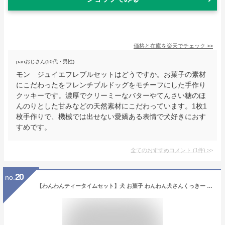
価格と在庫を
楽天
でチェック
>>
panおじさん(50代・男性)
モン ジュイエフレブルセットはどうですか。お菓子の素材
にこだわったをフレンチブルドッグをモチーフにした手作り
クッキーです。濃厚でクリーミーなバターやてんさい糖のほ
んのりとした甘みなどの天然素材にこだわっています。1枚1
枚手作りで、機械では出せない愛嬌ある表情で犬好きにおす
すめです。
全てのおすすめコメント
(
1
件)
>
20
no.
【わんわんティータイムセット】犬 お菓子 わんわん犬さんくっきー クッキー ( 10枚入 ) & わん紅茶 静岡県産 ティーバッグ (2種セット) メープル バタークッキー Cookie inu いぬ イヌ Dog ドッグ チワワ プードル 柴犬 フレンチブルドッグ お菓子 2023 送料無料