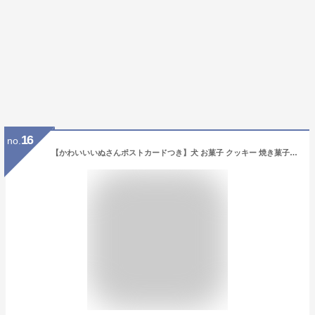
16
no.
【かわいいいぬさんポストカードつき】犬 お菓子 クッキー 焼き菓子 詰め合わせ いぬさんクッキー ( 10枚入 ) グリーン & ミントピンク ( 2種セット ) 個包装 犬 柴犬 プードル チワワ フレンチブルドック ポメラニアン 動物 アニマル わんわん プレゼント ギフト 送料無料