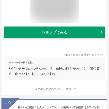
ショップでみる
価格と在庫を
楽天
でチェック
>>
honokana(50代・女性)
犬がモチーフのおせんべいで、肉球の柄もかわいく、個包装
で、食べやすいし、いいですね。
全てのおすすめコメント（2件）
9
no.
福々いぬ煎餅「わんべい」バスケット柄袋入り7枚組袋（カワイイ動物せんべいが犬好きさんの心を掴みます）犬モチーフ・犬の形・イヌ柄のお菓子（スイーツ）。