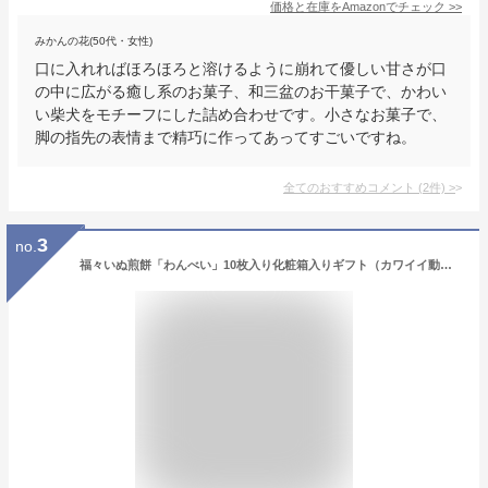
価格と在庫を
Amazon
でチェック
>>
みかんの花(50代・女性)
口に入れればほろほろと溶けるように崩れて優しい甘さが口
の中に広がる癒し系のお菓子、和三盆のお干菓子で、かわい
い柴犬をモチーフにした詰め合わせです。小さなお菓子で、
脚の指先の表情まで精巧に作ってあってすごいですね。
全てのおすすめコメント
(
2
件)
>
3
no.
福々いぬ煎餅「わんべい」10枚入り化粧箱入りギフト（カワイイ動物せんべいが犬好きさんの心を掴みます）犬モチーフ・犬の形・イヌ柄のお菓子（スイーツ）。