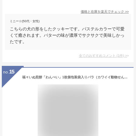
価格と在庫を
楽天
でチェック
>>
ミニー☆(50代・女性)
こちらの犬の形をしたクッキーです。パステルカラーで可愛
くて癒されます。バターの味が濃厚でサクサクで美味しかっ
たです。
全てのおすすめコメント
(
1
件)
>
15
no.
福々いぬ煎餅「わんべい」1枚個包装袋入りバラ（カワイイ動物せんべいが犬好きさんの心を掴みます）犬モチーフ・犬の形・イヌ柄のお菓子。