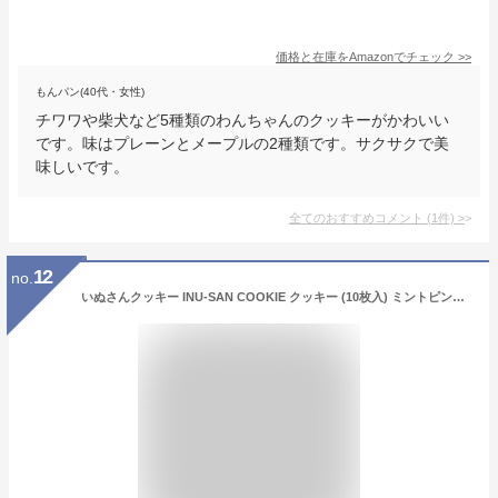
価格と在庫を
Amazon
でチェック
>>
もんパン(40代・女性)
チワワや柴犬など5種類のわんちゃんのクッキーがかわいい
です。味はプレーンとメープルの2種類です。サクサクで美
味しいです。
全てのおすすめコメント
(
1
件)
>
12
no.
いぬさんクッキー INU-SAN COOKIE クッキー (10枚入) ミントピンク 犬 お菓子 洋菓子 スイーツ メープル バタークッキー×1個（かわいいいぬさんポストカードつき）