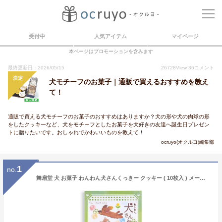
受付中
人気アイテム
マイページ
本ページはプロモーションを含みます
最終更新日：2026/05/15
26728
View
36
コメント
決定
犬モチーフのお菓子｜通販で買えるおすすめを教え
て！
通販で買える犬モチーフのお菓子のおすすめはありますか？犬の形や犬の肉球の形
をしたクッキーなど、犬をモチーフとしたお菓子を犬好きの友達へ誕生日プレゼン
トに贈りたいです。おしゃれでかわいいものを教えて！
ocruyo(オクルヨ)編集部
1
no.
舞扇堂 犬 お菓子 わんわん犬さんくっきー クッキー ( 10枚入 ) メープル バタークッキー ×1個（かわいい犬のポストカードつき）