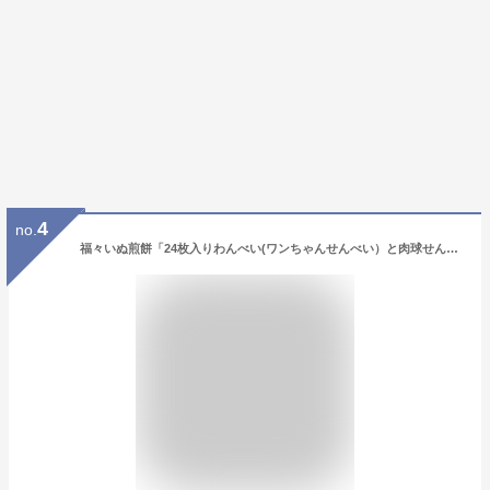
4
no.
福々いぬ煎餅「24枚入りわんべい(ワンちゃんせんべい）と肉球せんべいのギフト箱」（カワイイ動物せんべいが犬好きさんの心を掴みます）犬モチーフ・犬の形・イヌ柄のお菓子（スイーツ）。