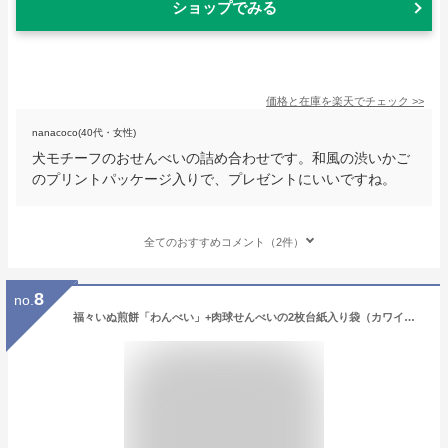
ショップでみる
価格と在庫を
楽天
でチェック
>>
nanacoco(40代・女性)
犬モチーフのおせんべいの詰め合わせです。和風の渋いかご
のプリントパッケージ入りで、プレゼントにいいですね。
全てのおすすめコメント（2件）
8
no.
福々いぬ煎餅「わんべい」+肉球せんべいの2枚台紙入り袋（カワイイ動物せんべいが犬好きさんの心を掴みます）犬モチーフ・犬の形・イヌ柄のお菓子（スイーツ）。