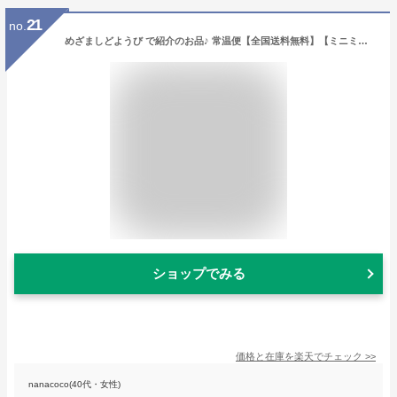
21
no.
めざましどようび で紹介のお品♪ 常温便【全国送料無料】【ミニミニ肉球フロランタン】1缶10枚入 缶クッキー お菓子のミカタ スイーツ お取り寄せ 日時指定不可
ショップでみる
価格と在庫を
楽天
でチェック
>>
nanacoco(40代・女性)