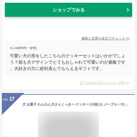
ショップでみる
価格と在庫を
楽天
でチェック
>>
ちゃゆ(50代・女性)
可愛い犬の形をしたこちらのクッキーセットはいかがでしょ
う？箱も犬デザインでとてもおしゃれで可愛いのが素敵です
。犬好きの方に絶対喜んでもらえるギフトです。
全てのおすすめコメント
(
1
件)
>
17
no.
犬 お菓子 わんわん犬さんくっきー クッキー (10枚入) メープル バタークッキー ×3個