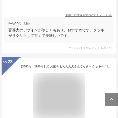
価格と在庫を
Amazon
でチェック
>>
Kelly(50代・女性)
盲導犬のデザインが珍しくもあり、おすすめです。クッキー
がサクサクして甘くて美味しいです。
全てのおすすめコメント
(
1
件)
>
23
no.
【3380円→2980円】犬 お菓子 わんわん犬さんくっきー クッキー ( 10枚入 ) & いぬ茶 静岡県産 ティーバック (2種セット) メープル バタークッキー Cookie inu いぬ イヌ Dog ドッグ チワワ プードル 柴犬 フレンチブルドッグ お菓子 2023 送料無料