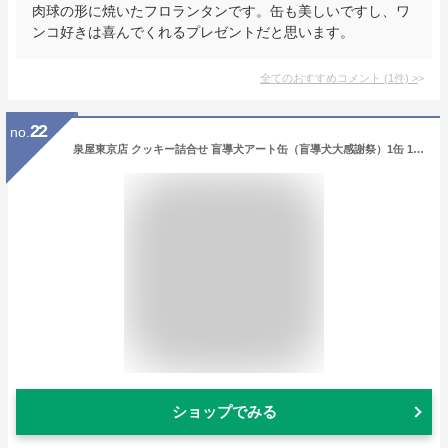
肉球の形に焼いたフロランタンです。缶も美しいですし、ワ
ンコ好きは喜んでくれるプレゼントだと思います。
全てのおすすめコメント
(
1
件)
>
22
no.
泉屋東京店 クッキー詰合せ 盲導犬アート缶（盲導犬大感謝祭）1缶 128g （個包装クッキー9種類入り）
ショップでみる