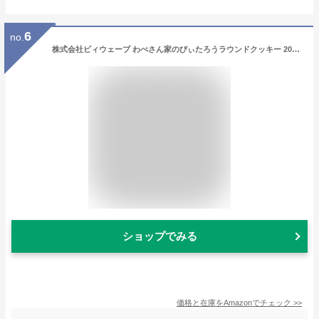
6
no.
株式会社ビィウェーブ わべさん家のびぃたろうラウンドクッキー 20枚入り 頑張れ 個包装 クッキー 犬 小分け 応援 ご挨拶
ショップでみる
価格と在庫を
Amazon
でチェック
>>