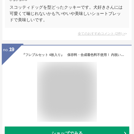
スコッティドッグを型どったクッキーです。犬好きさんには
可愛くて噛じれないかも?いやいや美味しいショートブレッ
ドで美味しいです。
全てのおすすめコメント
(
2
件)
>
19
no.
『フレブルセット 4枚入り』 保存料・合成着色料不使用！ 内祝い 出産祝い 箱入り 詰め合わせ 個包装 バターを使用し体に優しい天然素材で安心！素材・味・ルックスにこだわったかわいいクッキー ホワイトデー
ショップでみる