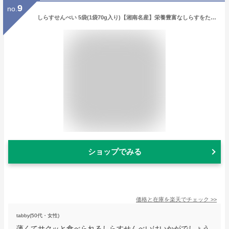
9
no.
しらすせんべい 5袋(1袋70g入り)【湘南名産】栄養豊富なしらすをたっぷりと生地に練りこんだ、サクサクした食感が自慢のおせんべい 【常温便】
ショップでみる
価格と在庫を
楽天
でチェック
>>
tabby(50代・女性)
薄くてサクッと食べられるしらすせんべいはいかがでしょう