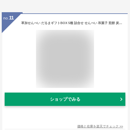
11
no.
草加せんべい だるまギフトBOX 5種 詰合せ せんべい 和菓子 煎餅 炭火手焼き 伝統製法 ギフトボックス 化粧箱入り かたやき ごま のり えび 辛し 老舗 小宮のせんべい 埼玉 小宮せんべい本舗
ショップでみる
価格と在庫を
楽天
でチェック
>>