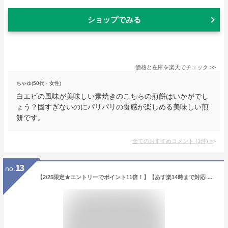
ショップでみる
価格と在庫を
楽天
でチェック
>>
ちゃゆ(50代・女性)
白エビの風味が美味しい素焼きのこちらの煎餅はいかがでし
ょう？固すぎないのにパリパリの食感が楽しめる美味しい煎
餅です。
全てのおすすめコメント
(
1
件)
>
13
no.
【2/25限定★エントリーでポイント11倍！】【あす楽14時まで対応 ※日・祝除く】スイーツ 内祝い クアトロえびチーズ バラエティー セット（海老煎餅本舗 志満秀 エビせん）（QU-20） 写真入り メッセージカード無料 名入れ ホワイトデー お返し