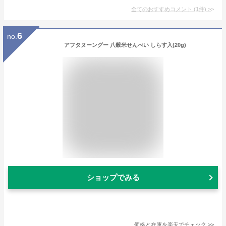
全てのおすすめコメント
(
1
件)
>
6
no.
アフタヌーングー 八穀米せんべい しらす入(20g)
ショップでみる
価格と在庫を
楽天
でチェック
>>