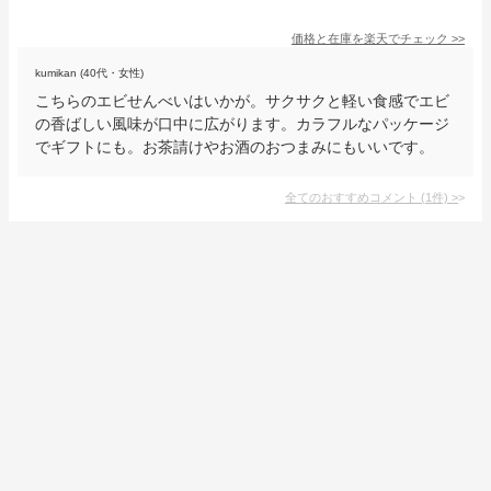
価格と在庫を
楽天
でチェック
>>
kumikan (40代・女性)
こちらのエビせんべいはいかが。サクサクと軽い食感でエビ
の香ばしい風味が口中に広がります。カラフルなパッケージ
でギフトにも。お茶請けやお酒のおつまみにもいいです。
全てのおすすめコメント
(
1
件)
>