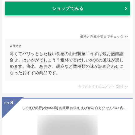
ショップでみる
価格と在庫を
楽天
でチェック
>>
W月ママ
薄くてパリッとした軽い食感の山根製菓「うすば焼お煎餅詰
合せ」はいかがでしょう？素朴で香ばしいお米の風味が楽し
めます。海老、あおさ、胡麻など数種類の味が詰め合わせに
なったおすすめ商品です。
全てのおすすめコメント
(
2
件)
>
8
no.
しろえび紀行[2枚×54袋] お彼岸 お供え えびせん 白えび せんべい 内祝 御礼 慶事 仏事 お盆 中元 歳暮 年賀 敬老の日 長寿祝い 個包装 薄焼き お菓子 ばらまき 手土産 ギフト 白エビ シロエビ 父の日【のし掛け無料】