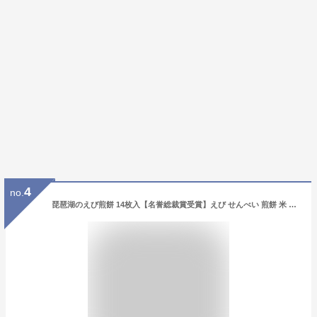
4
no.
琵琶湖のえび煎餅 14枚入【名誉総裁賞受賞】えび せんべい 煎餅 米 琵琶湖 滋賀 えびせん お土産 滋賀宝 えびせんべい 個包装 ギフト 国産米 すじえび 煎餅 母の日 父の日 御歳暮 内祝 お礼