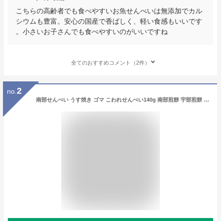
こちらの高齢者でも食べやすいお魚せんべいは無添加でカル
シウムも豊富。安心の国産で香ばしく、軽い食感もいいです
。小さいお子さんでも食べやすいのがいいですね
全てのおすすめコメント（2件）
2
no.
南部せんべい うす焼き ゴマ こわれせんべい140g 南部煎餅 宇部煎餅 訳あり みみ ごま 胡麻 岩手 東北 薄焼き (薄ごま140g)(選べる個数)