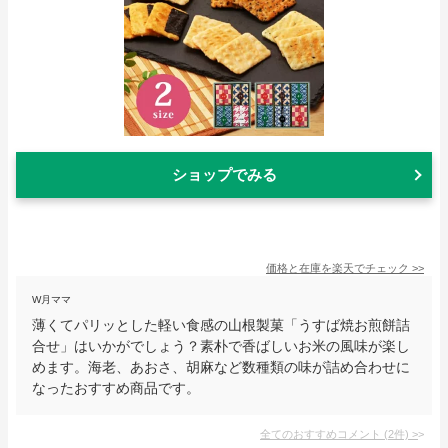
ショップでみる
価格と在庫を
楽天
でチェック
>>
W月ママ
薄くてパリッとした軽い食感の山根製菓「うすば焼お煎餅詰
合せ」はいかがでしょう？素朴で香ばしいお米の風味が楽し
めます。海老、あおさ、胡麻など数種類の味が詰め合わせに
なったおすすめ商品です。
全てのおすすめコメント
(
2
件)
>