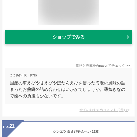
ショップでみる
価格と在庫を
Amazon
でチェック
>>
ここあ(50代・女性)
国産の車えびや甘えびやぼたんえびを使った海老の風味の詰
まったお煎餅の詰め合わせはいかがでしょうか。薄焼きなの
で歯への負担も少ないです。
全てのおすすめコメント
(
2
件)
>
21
no.
シンエツ 白えびせんべい 22枚