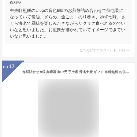
猫大好き
中央軒煎餅のいねの音色6味のお煎餅詰め合わせで個包装に
なっていて醤油、ざらめ、金ごま、のり巻き、ゆず七味、さ
くら海老で風味を楽しみたさながらサクサク食べれるのでい
いなと思いました。お煎餅が描かれていてイメージできてい
いなと思いました。
全てのおすすめコメント
(
4
件)
>
17
no.
海鮮詰合せ 9袋 御歳暮 御中元 手土産 帰省土産 ギフト 送料無料 お供え 御礼 個包装