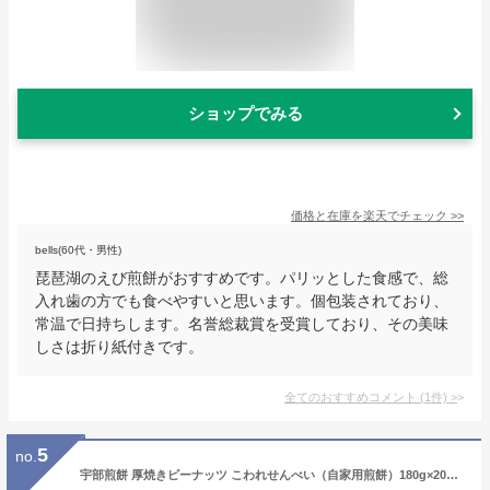
ショップでみる
価格と在庫を
楽天
でチェック
>>
bells(60代・男性)
琵琶湖のえび煎餅がおすすめです。パリッとした食感で、総
入れ歯の方でも食べやすいと思います。個包装されており、
常温で日持ちします。名誉総裁賞を受賞しており、その美味
しさは折り紙付きです。
全てのおすすめコメント
(
1
件)
>
5
no.
宇部煎餅 厚焼きピーナッツ こわれせんべい（自家用煎餅）180g×20袋 【南部煎餅 岩手】【お中元】