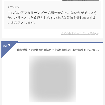
まーちゅん
こちらのアフタヌーングー 八穀米せんべいはいかがでしょう
か。パリっとした食感としらすの上品な旨味を楽しめますよ
。オススメします。
全てのおすすめコメント
(
1
件)
>
7
no.
山根製菓 うすば焼お煎餅詰合せ【送料無料 のし包装無料 おせんべい 個包装 うす焼せんべい 和菓子 詰め合わせ ギフト 出産祝い プレゼント 手土産 差し入れ 贈答 人気 ランキング 受賞 口コミ おすすめ お茶菓子 ばらまき 高級 有名 薄い 国産 あられ】