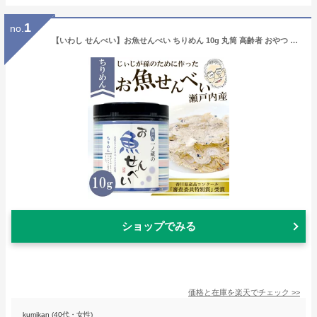
1
no.
【いわし せんべい】お魚せんべい ちりめん 10g 丸筒 高齢者 おやつ いわし 魚 せんべい おさかなせんべい せんべい 煎餅 瀬戸内 瀬戸内海 お菓子 おかし こども 園 おいしい シニア 無添加 カルシウム 健康 グルテンフリー 国産 小豆島【一ノ蔵】
ショップでみる
価格と在庫を
楽天
でチェック
>>
kumikan (40代・女性)