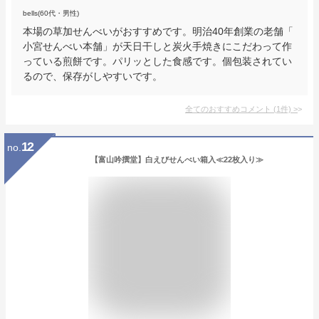
bells(60代・男性)
本場の草加せんべいがおすすめです。明治40年創業の老舗「
小宮せんべい本舗」が天日干しと炭火手焼きにこだわって作
っている煎餅です。パリッとした食感です。個包装されてい
るので、保存がしやすいです。
全てのおすすめコメント
(
1
件)
>
12
no.
【富山吟撰堂】白えびせんべい箱入≪22枚入り≫