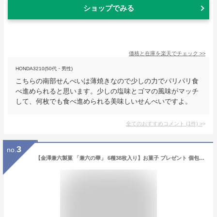
ショップでみる
価格と在庫を
楽天
でチェック
>>
HONDA3210(50代・男性)
こちらの南部せんべいは薄焼きなので少しの力でパリパリ食
べ進められると思います。少しの塩味とゴマの風味がマッチ
して、何枚でも食べ進められる美味しいせんべいですよ。
全てのおすすめコメント
(
1
件)
>
3
no.
【金澤兼六製菓 「兼六の華」 6種38枚入り】お菓子 プレゼント 個包装 せんべい 大量 お母さん 誕生日プレゼント おかき 詰め合わせ 父の日 おつまみ ギフト 母ギフト プレゼント 敬老の日 お彼岸 お供え 内祝い 御礼 御祝い カレー海老胡椒 煎餅 【送料無料】