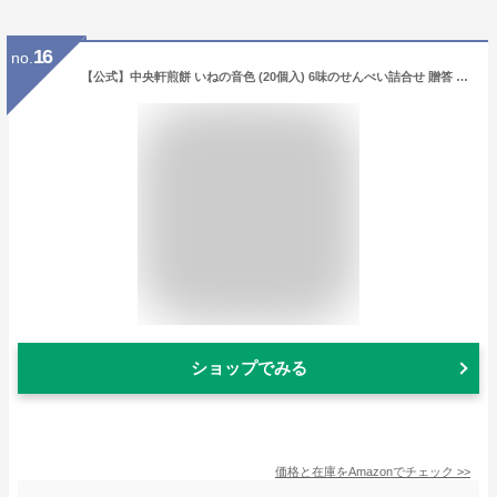
16
no.
【公式】中央軒煎餅 いねの音色 (20個入) 6味のせんべい詰合せ 贈答 ギフト お菓子 手土産 個包装 包装済
ショップでみる
価格と在庫を
Amazon
でチェック
>>