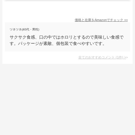
価格と在庫を
Amazon
でチェック
>>
ツネツネ(40代・男性)
サクサク食感、口の中ではホロリとするので美味しい食感で
す。パッケージが素敵、個包装で食べやすいです。
全てのおすすめコメント
(
1
件)
>