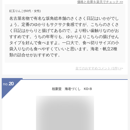
価格と在庫を
楽天
でチェック
>>
紅玉りんご(50代・女性)
名古屋名物で有名な坂角総本舗のさくさく日記はいかがでし
ょう。定番のゆかりもサクサク食感ですが、こちらのさくさ
く日記はからりと揚げてあるので、より軽い歯触りなのがお
すすめです。うちの年寄りも、ゆかりよりこちらの揚げせん
タイプを好んで食べますよ。一口大で、食べ切りサイズの小
袋入りなのも食べやすくていいと思います。海老・帆立2種
類の詰合せがおすすめです。
全てのおすすめコメント
(
1
件)
>
20
no.
桂新堂 海老づくし KD-B