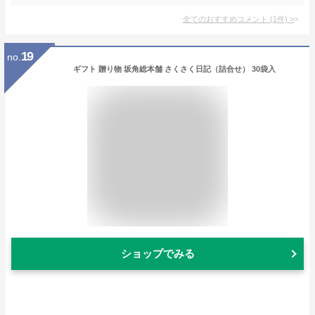
全てのおすすめコメント
(
1
件)
>
19
no.
ギフト 贈り物 坂角総本舗 さくさく日記（詰合せ） 30袋入
ショップでみる