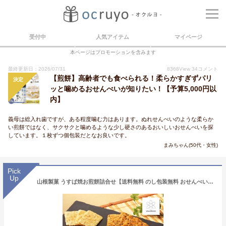
受付中
人気アイテム
マイページ
本ページはプロモーションを含みます
最終更新日：2026/07/31
8368
View
34
コメント
【煎餅】高齢者でも食べられる！柔らかすぎずパリ
決定
ッと噛めるおせんべいが知りたい！【予算5,000円以
内】
義母は総入れ歯ですが、ある程度噛む力はあります。ぬれせんべいのような柔らか
い煎餅ではなく、サクサクと噛めるような少し硬さのあるおいしいおせんべいを探
しています。１枚ずつ個包装だとなお良いです。
まみちゃん(50代・女性)
Pick
Up
山根製菓 うすば焼お煎餅詰合せ【送料無料 のし包装無料 おせんべい 個包装 うす焼せんべい 和菓子 詰め合わせ ギフト 出産祝い プレゼント 手土産 差し入れ 贈答 人気 ランキング 受賞 口コミ おすすめ お茶菓子 ばらまき 高級 有名 薄い 国産 あられ】