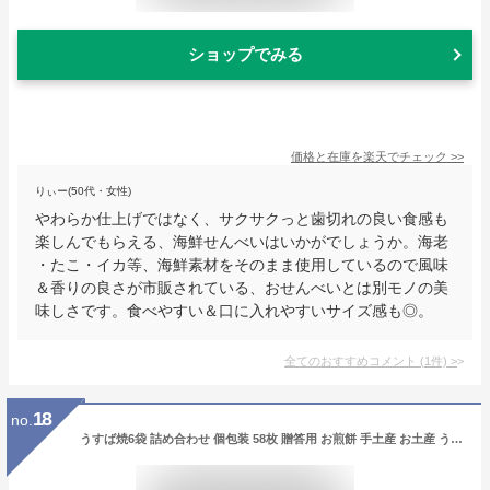
ショップでみる
価格と在庫を
楽天
でチェック
>>
りぃー(50代・女性)
やわらか仕上げではなく、サクサクっと歯切れの良い食感も
楽しんでもらえる、海鮮せんべいはいかがでしょうか。海老
・たこ・イカ等、海鮮素材をそのまま使用しているので風味
＆香りの良さが市販されている、おせんべいとは別モノの美
味しさです。食べやすい＆口に入れやすいサイズ感も◎。
全てのおすすめコメント
(
1
件)
>
18
no.
うすば焼6袋 詰め合わせ 個包装 58枚 贈答用 お煎餅 手土産 お土産 うす焼 薄焼きせんべい お礼 お煎餅 ギフト 東京 高級 おせんべい 和菓子 米菓 学校 部活 卒業 職場 退職 異動 引越し 挨拶 お菓子 お歳暮