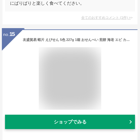
にぱりぱりと楽しく食べてください。
全てのおすすめコメント
(
1
件)
>
15
no.
友盛貿易 蝦片 えびせん 5色 227g 1箱 おせんべい 煎餅 海老 エビ カラフル 中華タイ エスニック アジア 輸入食品 揚げる おやつ サクサク おつまみ
ショップでみる