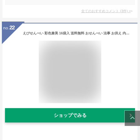
全てのおすすめコメント
(
3
件)
>
22
no.
えびせんべい 彩色兼美 16袋入 送料無料 おせんべい 法事 お供え 内祝い 詰め合わせ 誕生日 贈り物 お礼 お祝い 挨拶 引越し 粗供養 忌明け 快気祝い ギフト 就職 スイーツ 和菓子 お菓子 個包装 せんべい 食品 日持ち 御見舞 お土産 帰省土産 四十九日 御歳暮 御年賀 年末
ショップでみる