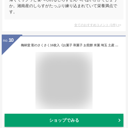
か。湘南産のしらすがたっぷり練り込まれていて栄養満点で
す。
全てのおすすめコメント
(
1
件)
>
10
no.
梅林堂 彩のさくさく16枚入《お菓子 和菓子 お煎餅 米菓 埼玉 土産 詰合せ ギフト個包装 アソート サクサク 新食感 軽やか》
ショップでみる