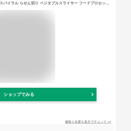
スライサー 千切り 電動 野菜スライス スパイラル らせん切り ベジタブルスライサー フードプロセッサー ギフト｜COK-YK55A-W 08-3838 オーム電機
ショップでみる
価格と在庫を
楽天
でチェック
>>