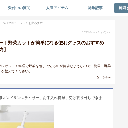
受付中の質問
人気アイテム
特集記事
質問
ージはプロモーションを含みます
3572
View
42
コメント
ー｜野菜カットが簡単になる便利グッズのおすすめ
以内】
プレゼント！料理で野菜を包丁で切るのが億劫なようなので、簡単に野菜
ーを教えてください。
な～ちゃん
5 in 1 安全野菜チョッパー、キッチン用マンドリンスライサー、お手入れ簡単、刃は取り外しできません-Grey