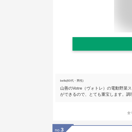
bells(60代・男性)
山善のVotre（ヴォトレ）の電動野
ができるので、とても重宝します。調
全
3
no.