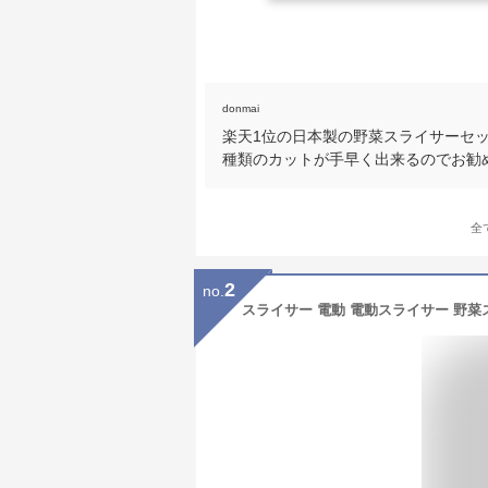
donmai
楽天1位の日本製の野菜スライサーセ
種類のカットが手早く出来るのでお勧
全
2
no.