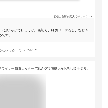
価格と在庫を
楽天
でチェック
>>
ットはいかがでしょうか。線切り、細切り、おろし、など４
めです。
てのおすすめコメント（3件）
スライサー 電動 電動スライサー 野菜スライサー 野菜カッター YSLA-Q45 電動大根おろし器 千切り器 おろし器 スライサーセット 1台3役 野菜 細切り 薄切り 人参 山善 YAMAZEN ヴォトレ Votre 【送料無料】