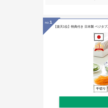
1
no.