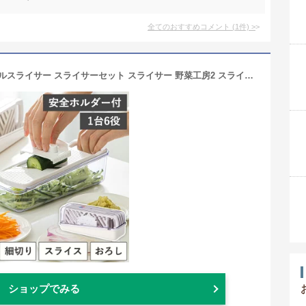
全てのおすすめコメント
(
1
件)
>
【楽天1位】特典付き 日本製 ベジタブルスライサー スライサーセット スライサー 野菜工房2 スライス 千切り 細切り 2mm 4mm おろし 調理器具 時短 安全ホルダー 指ガード ケース きんぴら サラダ にんじん 下ごしらえ コンパクト 調理 下村工業 VSY-01
ショップでみる