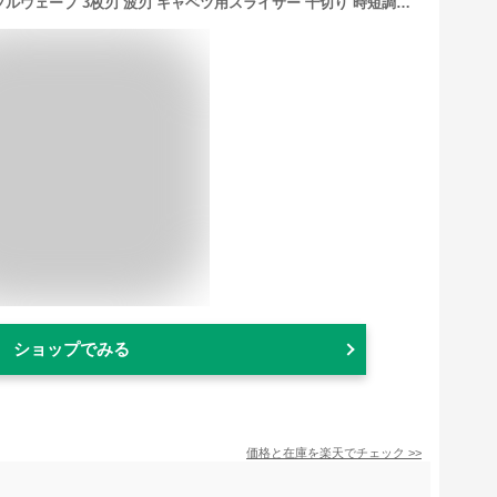
日本製 燕三条 スライサー 3倍速!トリプルウェーブ 3枚刃 波刃 キャベツ用スライサー 千切り 時短調理 野菜スライサー アーネスト【送料無料】
ショップでみる
価格と在庫を
楽天
でチェック
>>