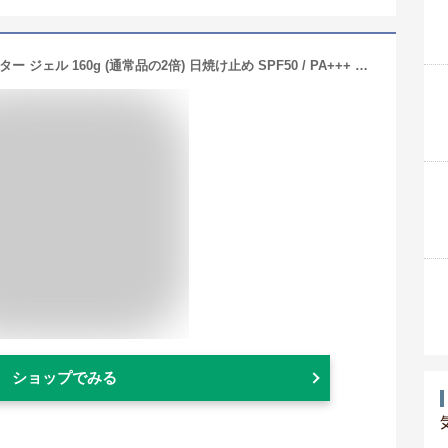
ニベアUV 【大容量】 スーパー ウォーター ジェル 160g (通常品の2倍) 日焼け止め SPF50 / PA+++ 「 化粧水 感覚のUVジェル 」
ショップでみる