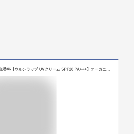
【楽天1位】日焼け止め ノンケミカル 無香料【ウルンラップ UVクリーム SPF28 PA+++】オーガニック紫外線吸収剤不使用 酸化亜鉛不使用 UV 顔 からだ 全身 敏感肌 低刺激 白くならない 化粧下地 子供 おすすめ メンズ 人気