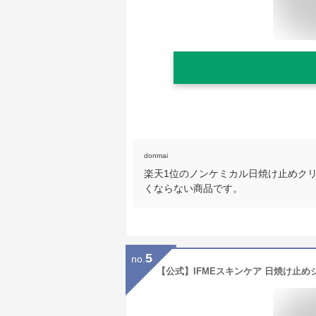
donmai
楽天1位のノンケミカル日焼け止めク
くならない商品です。
5
no.