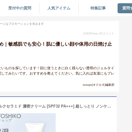
受付中の質問
人気アイテム
特集記事
質問
ージはプロモーションを含みます
10928
View
30
コメント
め｜敏感肌でも安心！肌に優しい顔や体用の日焼け止
ないものを探しています！顔に使うときに白く残らない透明のジェルタイ
試してみたいです。おすすめを教えてください。気に入れば友達にもプレ
ocruyo(オクルヨ)編集部
【公式】自然派 高保湿 UVモイストミルクセラミド 濃密クリーム [SPF32 PA+++] 超しっとり ノンケミカル日焼け止め・下地 豊かなコクのあるべース トーンアップ 敏感・乾燥肌のためのUV 石鹸オフOK日本製 30g