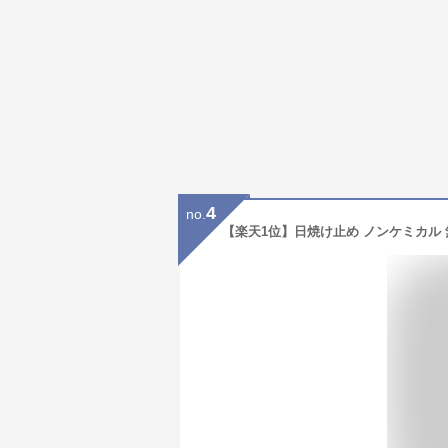
4
no.