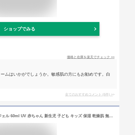
ショップでみる
価格と在庫を
楽天
でチェック
>>
リームはいかがでしょうか。敏感肌の方にもお勧めです。白
全てのおすすめコメント
(
6
件)
>
【公式】IFMEスキンケア 日焼け止めジェル 60ml UV 赤ちゃん 新生児 子ども キッズ 保湿 乾燥肌 無添加 無香料 無添加 乾燥肌 敏感肌 低刺激 ベビー用品 ベビーグッズ ベビースキンケア 国産 出産祝い