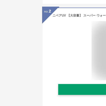
2
no.