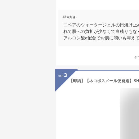
猫大好き
ニベアのウォータージェルの日焼け止
れて肌への負担が少なくて白残りもな
アルロン酸α配合でお肌に潤いも与え
全
3
no.