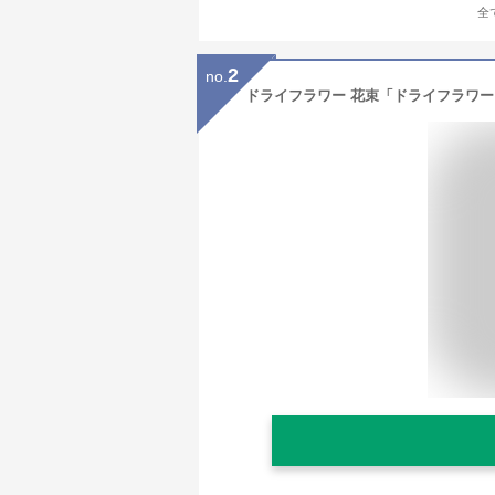
全
2
no.