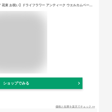
【ドライフラワー おしゃれ インテリア 花束 お祝い】ドライフラワー アンティーク ウエルカムベース 花束 プレゼント デコレーションフラワー 開店祝 美容室 サロン お祝い 新築祝 PLAN O プランオー オシャレ インテリア リビング 玄関 キッチン ドライフラワー ブーケ
ショップでみる
価格と在庫を
楽天
でチェック
>>