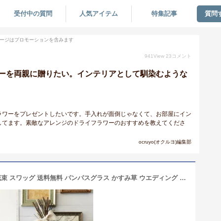
受付中の質問
人気アイテム
特集記事
質問
ージはプロモーションを含みます
941
View
23
コメント
ーを両親に贈りたい。インテリアとして馴染むような
ラワーをプレゼントしたいです。手入れが面倒じゃなくて、お部屋にイン
してます。素敵なアレンジのドライフラワーのおすすめを教えてくださ
ocruyo(オクルヨ)編集部
【 母の日 ドライフラワー ブーケ 】 花束 スワッグ 送料無料 パンパスグラス かすみ草 ウエディング ナチュラル インテリア ボタニカル オシャレ 女性 誕生日 結婚 ウエディング バレンタイン ホワイトデー 祝い 結婚記念日 送別 新築祝い