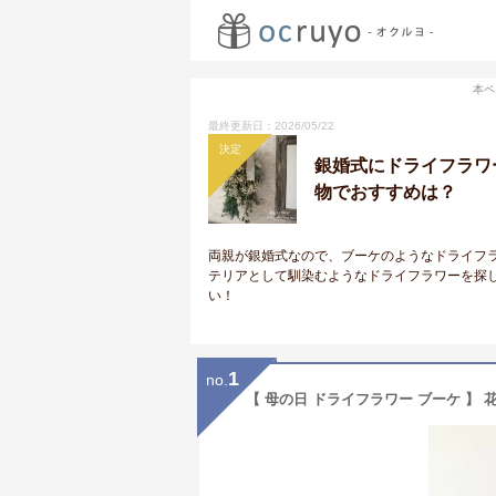
本ペ
最終更新日：2026/05/22
決定
銀婚式にドライフラワ
物でおすすめは？
両親が銀婚式なので、ブーケのようなドライフ
テリアとして馴染むようなドライフラワーを探
い！
1
no.