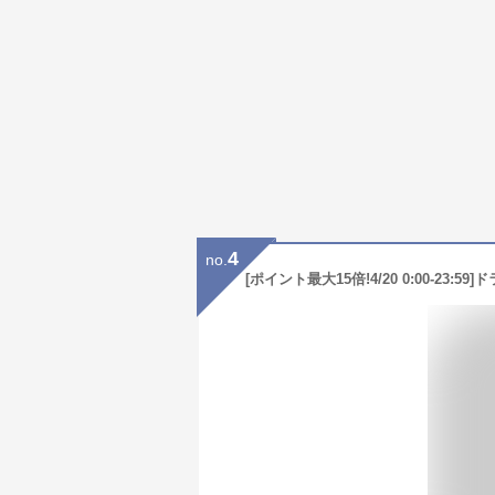
4
no.