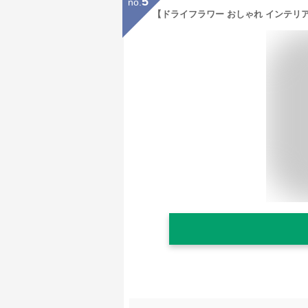
5
no.