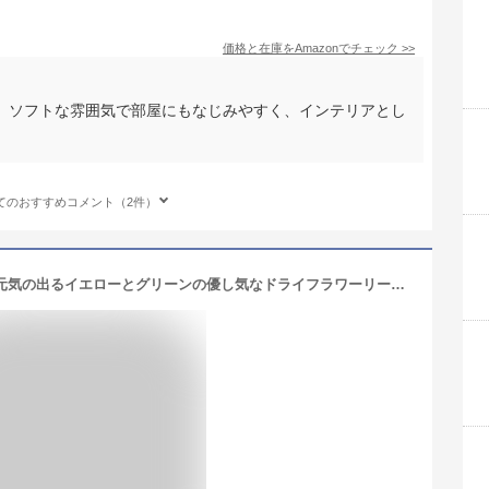
価格と在庫を
Amazon
でチェック
>>
、ソフトな雰囲気で部屋にもなじみやすく、インテリアとし
てのおすすめコメント（2件）
ドライフラワー 陽だまりのリース ＊ 元気の出るイエローとグリーンの優し気なドライフラワーリース ◆ お祝い 誕生日 お礼 ホワイトデー プレゼント 母の日 花束贈呈 ウェディング ウェルカムリース ギフト インテリア ナチュラル