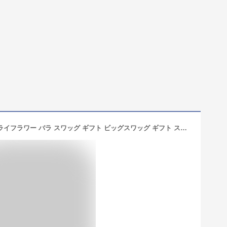
[ポイント最大15倍!4/20 0:00-23:59]ドライフラワー バラ スワッグ ギフト ビッグスワッグ ギフト スワッグ 花束 花 ドライ ブーケ ナチュラル 女性 誕生日 お祝い 花 新築祝い 豪華 華やか 結婚祝い 女友達 メッセージ 大きい 母の日 2022 プレゼント 花