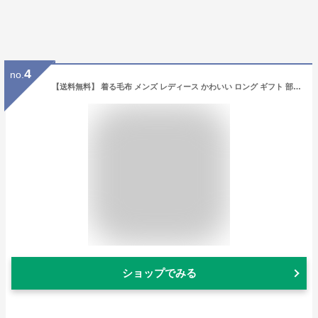
4
no.
【送料無料】 着る毛布 メンズ レディース かわいい ロング ギフト 部屋着 23aw 超 暖かい 裏起毛 防寒 ルボア ふわふわ 誕生日 北欧 おしゃれ かわいい プレゼント ギフト対応 ラッピング 贈り物 ルームウェア プチギフト プレゼント ギフト
ショップでみる