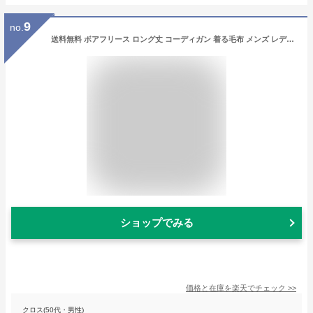
9
no.
送料無料 ボアフリース ロング丈 コーディガン 着る毛布 メンズ レディース ショート ミディアム ロング 暖かい 部屋着 カーディガン ルームウェア【RQ0819】
ショップでみる
価格と在庫を
楽天
でチェック
>>
クロス(50代・男性)