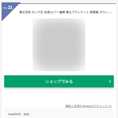
21
no.
着る毛布 ロング丈 全身カバー 極厚 着るブランケット 部屋着 ガウン フード付き ポケット レディース メンズ ルームウェア カップル 冬用 もこもこ オーバーサイズ ブラック
ショップでみる
価格と在庫を
Amazon
でチェック
>>
Kelly(50代・女性)