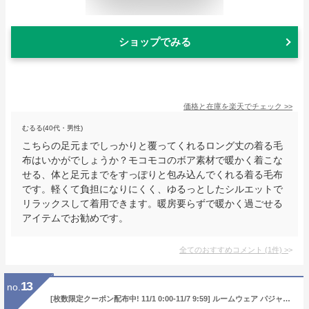
ショップでみる
価格と在庫を
楽天
でチェック
>>
むるる(40代・男性)
こちらの足元までしっかりと覆ってくれるロング丈の着る毛
布はいかがでしょうか？モコモコのボア素材で暖かく着こな
せる、体と足元までをすっぽりと包み込んでくれる着る毛布
です。軽くて負担になりにくく、ゆるっとしたシルエットで
リラックスして着用できます。暖房要らずで暖かく過ごせる
アイテムでお勧めです。
全てのおすすめコメント
(
1
件)
>
13
no.
[枚数限定クーポン配布中! 11/1 0:00-11/7 9:59] ルームウェア パジャマ 部屋着 レディース メンズ 着る毛布 グルーニー 冬 もこもこ 毛布 あったかグッズ かわいい ロング ショート ナイトウェア ブランケット おしゃれ 可愛い 秋冬 楽天1位