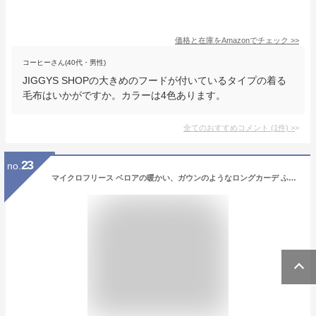
価格と在庫を
Amazon
でチェック
>>
コーヒーさん(40代・男性)
JIGGYS SHOPの大きめのフードが付いているタイプの着る
毛布はいかがですか。カラーは4色あります。
全てのおすすめコメント
(
1
件)
>
23
no.
マイクロフリース ベロアの暖かい、ガウンのようなロングカーデ ふわふわの肌触りのざっくり感は、まさに【着る毛布】ARCADE アーケード