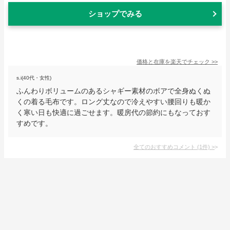
ショップでみる
価格と在庫を
楽天
でチェック
>>
s.i(40代・女性)
ふんわりボリュームのあるシャギー素材のボアで全身ぬくぬ
くの着る毛布です。ロング丈なので冷えやすい腰回りも暖か
く寒い日も快適に過ごせます。暖房代の節約にもなっておす
すめです。
全てのおすすめコメント
(
1
件)
>