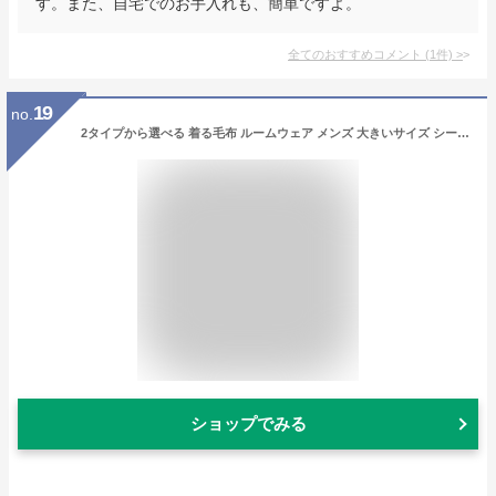
す。また、自宅でのお手入れも、簡単ですよ。
全てのおすすめコメント
(
1
件)
>
19
no.
2タイプから選べる 着る毛布 ルームウェア メンズ 大きいサイズ シープボア モコボア ロングガウン ガウン シャギー レディース 可愛い 部屋着 ルームウエア マタニティ メンズファッション ワンマイルウェア 前開き かわいい おしゃれ ふわもこ 最強配送 クリスマス
ショップでみる