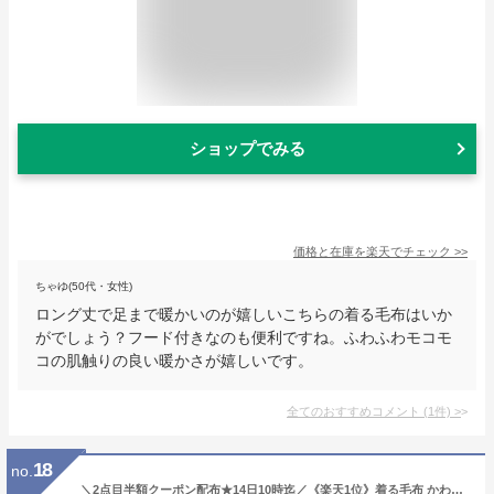
ショップでみる
価格と在庫を
楽天
でチェック
>>
ちゃゆ(50代・女性)
ロング丈で足まで暖かいのが嬉しいこちらの着る毛布はいか
がでしょう？フード付きなのも便利ですね。ふわふわモコモ
コの肌触りの良い暖かさが嬉しいです。
全てのおすすめコメント
(
1
件)
>
18
no.
＼2点目半額クーポン配布★14日10時迄／《楽天1位》着る毛布 かわいい レディース メンズ 子供 軽い 暖かい ルームウェア フリーサイズ 冬用 パジャマ あったかグッズ 着る 北欧 毛布 ショート ロング 長袖 マイクロミンクファー 85cm丈 110cm丈 もこもこ ふわふわ 洗える