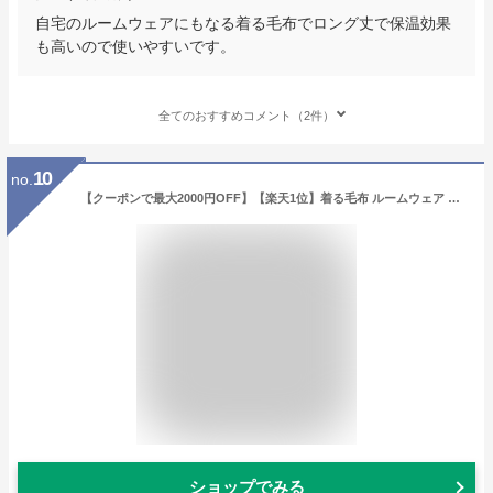
自宅のルームウェアにもなる着る毛布でロング丈で保温効果
も高いので使いやすいです。
全てのおすすめコメント（2件）
10
no.
【クーポンで最大2000円OFF】【楽天1位】着る毛布 ルームウェア レディース メンズ S M Lサイズ もこもこ モコモコ かわいい おしゃれ 着るブランケット 部屋着 パジャマ ガウン マタニティ ナイトウェア ブランケット あったかグッズ 暖かい 送料無料
ショップでみる