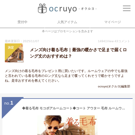
受付中
人気アイテム
マイページ
本ページはプロモーションを含みます
最終更新日：2025/11/07
14941
View
43
コメント
決定
メンズ向け着る毛布｜最強の暖かさで足まで届くロ
ング丈のおすすめは？
メンズ向けの着る毛布をプレゼント用に買いたいです。ルームウェアの中でも最強
と言われている着る毛布のロング丈なら足まで覆ってくれそうで暖かそうですよ
ね。是非おすすめを教えてください。
ocruyo(オクルヨ)編集部
1
no.
◆着る毛布 モコボアルームコート◆コート アウター 毛布 ルームウエア ロングカーディガン ボア メンズ ブランド おしゃれ 男女兼用 レディース カップル ペア ルームウエア かわいい 無地 プレゼント ギフト 男性 彼氏 父 誕生日