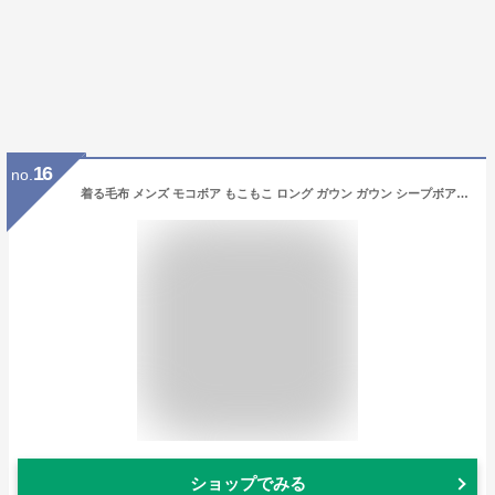
16
no.
着る毛布 メンズ モコボア もこもこ ロング ガウン ガウン シープボア カーディガン シャギー レディース 可愛い 男女兼用 部屋着 ルームウエア マタニティ メンズ ファッション ワンマイルウェア 裏起毛 前開き おしゃれ 着150cm 最強配送 クリスマス
ショップでみる