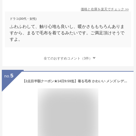
価格と在庫を
楽天
でチェック
>>
ドラコ(30代・女性)
ふわふわして、触り心地も良いし、暖かさももちろんありま
すから、まるで毛布を着てるみたいです。ご満足頂けそうで
すよ。
全てのおすすめコメント（3件）
5
no.
【2点目半額クーポン★14日9:59迄】着る毛布 かわいい メンズ レディース 子供 軽い 暖かい 冬用 もこもこ ロング 110cm丈 ふわふわ あったか 厚手 冷え対策 着る 毛布 ルームウェア あったかグッズ パジャマ 冬 可愛い 長袖 秋冬 前開き 洗える 北欧 新生活 ガウン[cp10]