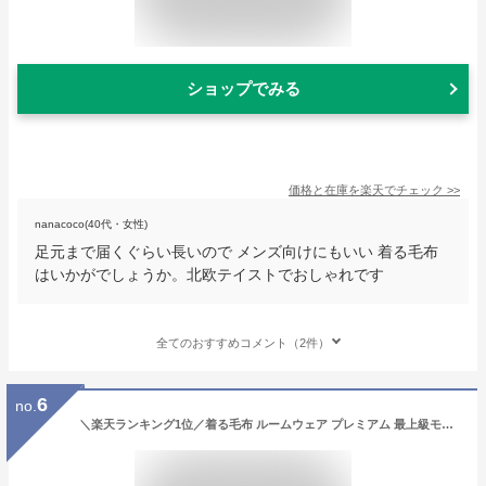
ショップでみる
価格と在庫を
楽天
でチェック
>>
nanacoco(40代・女性)
足元まで届くぐらい長いので メンズ向けにもいい 着る毛布
はいかがでしょうか。北欧テイストでおしゃれです
全てのおすすめコメント（2件）
6
no.
＼楽天ランキング1位／着る毛布 ルームウェア プレミアム 最上級モデル もこもこ あったか 冬 ロング メンズ レディース メンズ パジャマ ナイトウェア 部屋着 かわいい おしゃれ ガウン ふわふわ 秋冬 グルーニー