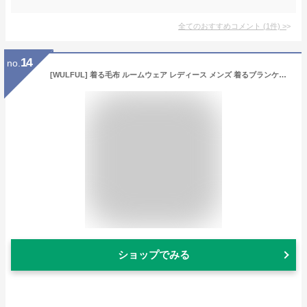
全てのおすすめコメント
(
1
件)
>
14
no.
[WULFUL] 着る毛布 ルームウェア レディース メンズ 着るブランケット 部屋着 パジャマ 長袖 フード付き 無地 ビッグポケット 暖かい 春 秋 冬 柔らかい 肌に優しい ふわふわ 男女兼用 プレゼント
ショップでみる