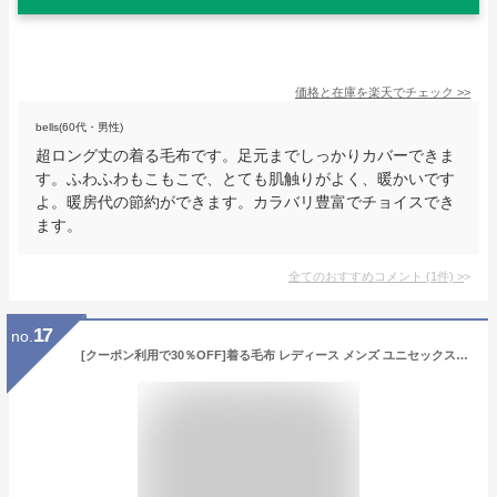
価格と在庫を
楽天
でチェック
>>
bells(60代・男性)
超ロング丈の着る毛布です。足元までしっかりカバーできま
す。ふわふわもこもこで、とても肌触りがよく、暖かいです
よ。暖房代の節約ができます。カラバリ豊富でチョイスでき
ます。
全てのおすすめコメント
(
1
件)
>
17
no.
[クーポン利用で30％OFF]着る毛布 レディース メンズ ユニセックス ワンピース ロングワンピース パーカー パーカーワンピ ルームウェア パジャマ ワンマイルウエア ブランケット ガウン 部屋着 寒さ対策 起毛 もこもこ 大きいサイズ【メール便不可】【30】