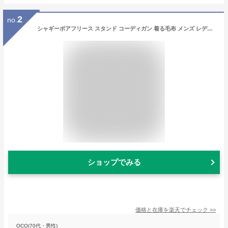
2
no.
シャギーボアフリース スタンド コーディガン 着る毛布 メンズ レディース ショート ミディアム ロング 暖かい 部屋着 カーディガン もこもこ ルームウェア 送料無料【3T0367】
ショップでみる
価格と在庫を
楽天
でチェック
>>
OCO(70代・男性)