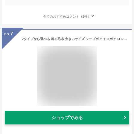
全てのおすすめコメント（2件）
7
no.
2タイプから選べる 着る毛布 大きいサイズ シープボア モコボア ロングガウン ガウン シャギー レディース 可愛い メンズ 男女兼用 部屋着 ルームウエア マタニティ メンズファッション ワンマイルウェア 前開き 大きいサイズ かわいい おしゃれ 寝る ふわもこ
ショップでみる