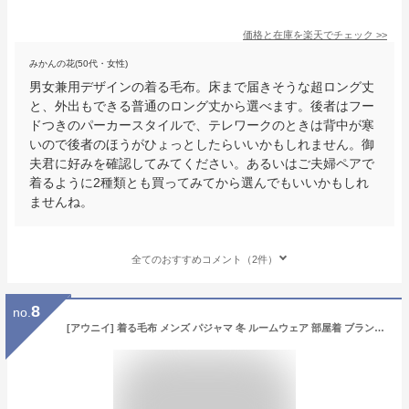
価格と在庫を
楽天
でチェック
>>
みかんの花(50代・女性)
男女兼用デザインの着る毛布。床まで届きそうな超ロング丈
と、外出もできる普通のロング丈から選べます。後者はフー
ドつきのパーカースタイルで、テレワークのときは背中が寒
いので後者のほうがひょっとしたらいいかもしれません。御
夫君に好みを確認してみてください。あるいはご夫婦ペアで
着るように2種類とも買ってみてから選んでもいいかもしれ
ませんね。
全てのおすすめコメント（2件）
8
no.
[アウニイ] 着る毛布 メンズ パジャマ 冬 ルームウェア 部屋着 ブランケット ひざ掛け もこもこ シープボア もこもこパジャマ バスローブ ユニセックス 8198 (カフェブラウン)