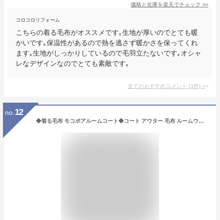
価格と在庫を
楽天
でチェック
>>
コロコロリフォーム
こちらの着る毛布がオススメです｡生地が厚いのでとても暖
かいです｡保温性があるので熱を逃さず暖かさを保ってくれ
ます｡生地がしっかりしているので毛羽立たないです｡オシャ
レなデザインなのでとても素敵です｡
全てのおすすめコメント
(
1
件)
>
12
no.
◆着る毛布 モコボアルームコート◆コート アウター 毛布 ルームウエア ロングカーディガン ボア メンズ ブランド おしゃれ 男女兼用 レディース カップル ペア ルームウエア かわいい 無地 プレゼント ギフト 男性 彼氏 父 誕生日