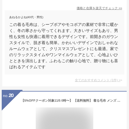
価格と在庫を
楽天
でチェック
>>
あねるかよね(40代・男性)
この着る毛布は、シープボアやモコボアの素材で非常に暖か
く、冬の寒さから守ってくれます。大きいサイズもあり、男
性も女性も快適に着用できるデザインです。前開きのガウン
スタイルで、脱ぎ着も簡単。かわいいデザインでおしゃれな
ルームウェアとして、クリスマスプレゼントにも最適。家で
のリラックスタイムやワンマイルウェアとして、心地よいひ
とときを演出します。ふわもこの触り心地で、贈り物にも喜
ばれるアイテムです
全てのおすすめコメント
(
1
件)
>
20
no.
【5%OFFクーポン対象11/5 0時〜】 【送料無料】 着る毛布 メンズ レディース かわいい ロング 軽量 ルームウェア 冬用 洗える 部屋着 24aw 暖かい 裏起毛 防寒 ルボア ふわふわ 誕生日 北欧 おしゃれ プレゼント ギフト対応 ラッピング ギフト ダイカイ