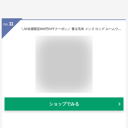
11
no.
＼50名様限定800円OFFクーポン／ 着る毛布 メンズ ロング ルームウェア 冬 部屋着 あったか ナイトウェア 男女兼用 フード付 着るブランケット 暖かい 大きいサイズ 冬用 秋冬 パジャマ ふわふわ もこもこ 裏起毛 コーディガン ボアフリース アウター ガウンコート
ショップでみる