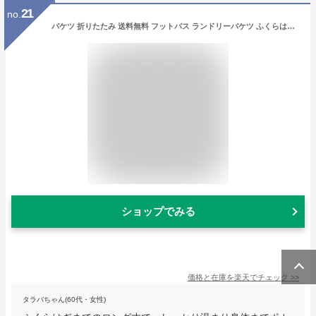
21
no.
バケツ 折りたたみ 送料無料 フットバス ランドリーバケツ ふくらはぎ 足湯バッグ 折り畳み 大容量 出張 ディープバケット コンパクト 保温 旅行洗濯 足湯 軽量 アウトドア 20L 旅行洗濯 携帯便利 釣り 洗車 キャンプ 公園 防災 入院 持ち運び
ショップでみる
価格と在庫を
楽天
でチェック
>>
タラバちゃん(60代・女性)