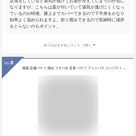
足湯をしていると湯気が逃げてお湯が冷えてしまうのが気に
なりますが、こちらは蓋が付いていて湯気が逃げにくくなっ
ているのが特徴。膝上までカバーできるので下半身をかなり
効率よく温められますよ。折り畳みできるので収納時に場所
をとらないのもポイント。
全てのおすすめコメント（3件）
8
no.
保温 足湯バケツ 深め フタつき 足首 バケツ フットバス コンパクト 自宅 ポータブル 足湯器 ふくらはぎ 防災 収納ポーチ付き 大容量 折りたたみ おしゃれ アウトドア 出張 旅行 ピクニック 洗濯 軽量 釣り 洗車 キャンプ 公園 【送料無料】足湯