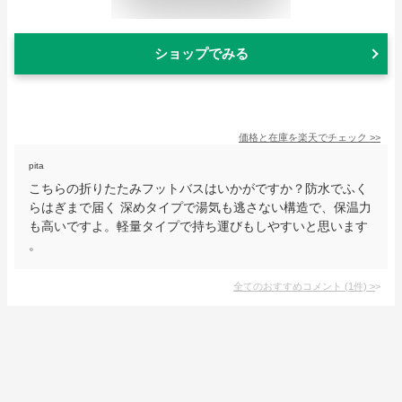
ショップでみる
価格と在庫を
楽天
でチェック
>>
pita
こちらの折りたたみフットバスはいかがですか？防水でふく
らはぎまで届く 深めタイプで湯気も逃さない構造で、保温力
も高いですよ。軽量タイプで持ち運びもしやすいと思います
。
全てのおすすめコメント
(
1
件)
>