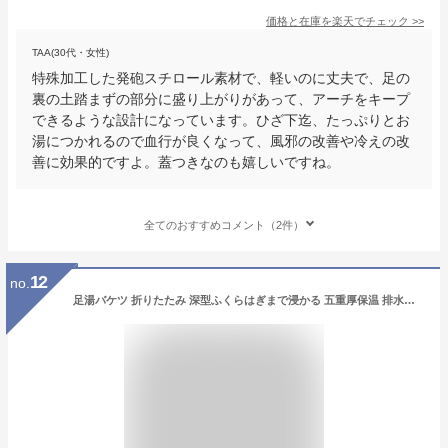
価格と在庫を
楽天
でチェック
>>
TAA(30代・女性)
特殊加工した発砲スチロール素材で、軽いのに丈夫で、足の
裏の土踏まずの部分に盛り上がりがあって、アーチをキープ
できるような設計になっています。ひざ下迄、たっぷりとお
湯につかれるので血行が良くなって、風邪の改善や冷えの改
善に効果的ですよ。蓋つきなのも嬉しいですね。
全てのおすすめコメント（2件）
12
no.
足湯バケツ 折りたたみ 深型ふくらはぎまで浸かる 五重厚保温 排水口付き 家庭用携帯フットバス多目的足浴バケツ