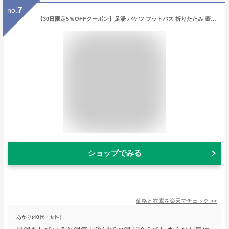
7
no.
【30日限定5％OFFクーポン】足湯 バケツ フットバス 折りたたみ 蓋付き 足湯器 簡易 ふくらはぎ 大容量 洗濯 携帯便利 コンパクト収納 折りたたみ 持ち運び 倒れにくい 足湯タイム 保温 手揚げ 疲労軽減 軽量 釣り 掃除 アウトドア キャンプ 出張 旅行 防災 公園 入院
ショップでみる
価格と在庫を
楽天
でチェック
>>
あかり(40代・女性)