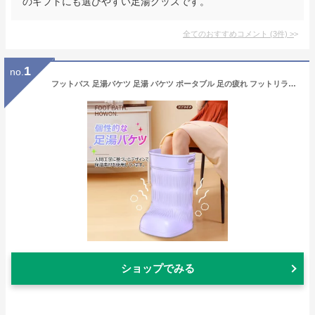
のギフトにも選びやすい足湯グッズです。
全てのおすすめコメント
(
3
件)
>
1
no.
フットバス 足湯バケツ 足湯 バケツ ポータブル 足の疲れ フットリラックス ふくらはぎ 足浴 リラックス 持ち運び 出張 旅行 キャンプ 介護 防災 人間工学 保温 冬 ギフト プレゼント
ショップでみる