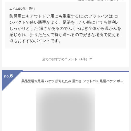
エイム(50代・男性)
防災用にもアウトドア用にも重宝する!このフットバスは コ
ンパクトで使い勝手がよく、足浴をしたい時にとても便利♪
しっかりとした 深さがあるのでふくらはぎ全体から温かみを
感じられ、折りたたんで持ち運べるので好きな場所で使える
点もおすすめポイントです。
全てのおすすめコメント（4件）
6
no.
美品登場☆足湯 バケツ 折りたたみ 蓋つき フットバス 足湯バケツ ポータブル 足の疲れ フットマッサージ ふくらはぎ 足浴 リラックス 持ち運び 出張 旅行 キャンプ 介護 防災 収納袋付き 5層構造で保温持続