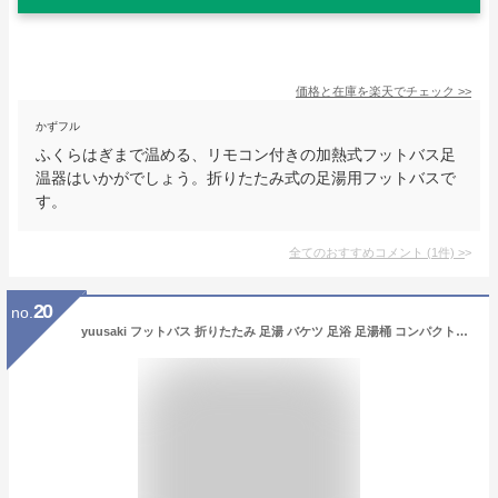
価格と在庫を
楽天
でチェック
>>
かずフル
ふくらはぎまで温める、リモコン付きの加熱式フットバス足
温器はいかがでしょう。折りたたみ式の足湯用フットバスで
す。
全てのおすすめコメント
(
1
件)
>
20
no.
yuusaki フットバス 折りたたみ 足湯 バケツ 足浴 足湯桶 コンパクト収納 省スペース 足浴桶 足の保温 家庭用 足の浴槽 軽量 持ち運び便利 (ホワイト)