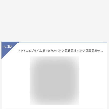
16
no.
ドットコムプライム 折りたたみバケツ 足湯 足浴 バケツ 保温 足痩せ むくみ 冷やす フットバス 収納袋付き 太腿丈 ピンク