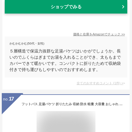
ショップでみる
価格と在庫を
Amazon
でチェック
>>
かむかむかむ(50代・女性)
５層構造で保温力抜群な足湯バケツはいかがでしょうか。長
いのでふくらはぎまでお湯を入れることができ、太ももまで
カバーできて暖かいです。コンパクトに折りたためて収納袋
付きで持ち運びもしやすいのでおすすめします。
全てのおすすめコメント
(
1
件)
>
17
no.
フットバス 足湯バケツ 折りたたみ 収納 防水 軽量 大容量 おしゃれ 足湯 足湯器 足湯桶 蓋付き バケツ 足熱対策 足湯用 ストレス解消 保温機能 家庭用 キャンプ 出張 旅行 釣り 洗車 アウトドア 入院 介護 軽量 収納便利 深い 足の冷え対策 持ち運び収納