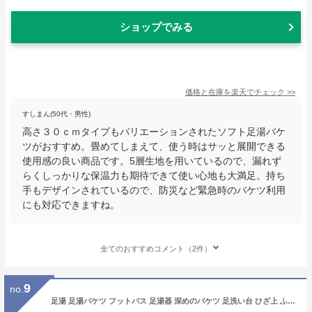
ショップでみる
価格と在庫を
楽天
でチェック
>>
すしまん(50代・男性)
高さ３０ｃｍタイプもバリエーションされたソフト足湯バケ
ツがおすすめ。畳めてしまえて、使う時はサッと展開できる
使用感の良い商品です。5層生地を用いているので、漏れず
らくしっかりな保温力も期待できて使い心地も大満足。持ち
手もデザインされているので、防災など緊急時のバケツ利用
にも対応できますね。
全てのおすすめコメント（2件）
9
no.
足湯 足湯バケツ フットバス 足湯器 深めのバケツ 足洗い台 ひざ上 ふくらはぎ 保温 プラスチック マッサージ プラス 厚手 家庭用 健康バケツ 足湯バケツ (高い,B)