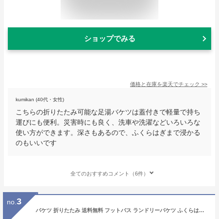
ショップでみる
価格と在庫を
楽天
でチェック
>>
kumikan (40代・女性)
こちらの折りたたみ可能な足湯バケツは蓋付きで軽量で持ち
運びにも便利。災害時にも良く、洗車や洗濯などいろいろな
使い方ができます。深さもあるので、ふくらはぎまで浸かる
のもいいです
全てのおすすめコメント（6件）
3
no.
バケツ 折りたたみ 送料無料 フットバス ランドリーバケツ ふくらはぎ 足湯バッグ 折り畳み 大容量 出張 ディープバケット コンパクト 保温 旅行洗濯 足湯 軽量 アウトドア 20L 旅行洗濯 携帯便利 釣り 洗車 キャンプ 公園 防災 入院 持ち運び