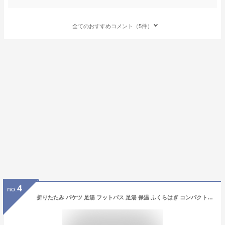
全てのおすすめコメント（5件）
4
no.
折りたたみ バケツ 足湯 フットバス 足湯 保温 ふくらはぎ コンパクト 多用途 アウトドア 出張 旅行 釣り 洗車 洗濯 掃除 防災グッズ 21L 防水 自立式 耐熱 持ち運び 大容量 キャンプ 送料無料