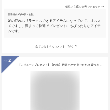
価格と在庫を
楽天
でチェック
>>
卵醤油白米(20代・女性)
足の疲れもリラックスできるアイテムになっていて、オスス
メですし、温まって快適でプレゼントにもぴったりなアイテ
ムです。
全てのおすすめコメント（6件）
2
no.
【レビューでプレゼント】【P5倍】足湯 バケツ 折りたたみ 蓋つき フットバス 保温 ふくらはぎ 折り畳み 足湯バッグ コンパクト ディープバケット 簡易バケツ 大容量 ランドリーバケツ 出張 旅行洗濯 軽量 持ち運び アウトドア 釣り 洗車 キャンプ 公園 防災 入院 洗濯