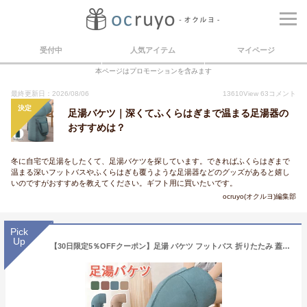
受付中
人気アイテム
マイページ
本ページはプロモーションを含みます
最終更新日：2026/08/06
13610
View
63
コメント
決定
足湯バケツ｜深くてふくらはぎまで温まる足湯器の
おすすめは？
冬に自宅で足湯をしたくて、足湯バケツを探しています。できればふくらはぎまで
温まる深いフットバスやふくらはぎも覆うような足湯器などのグッズがあると嬉し
いのですがおすすめを教えてください。ギフト用に買いたいです。
ocruyo(オクルヨ)編集部
Pick
Up
【30日限定5％OFFクーポン】足湯 バケツ フットバス 折りたたみ 蓋付き 足湯器 簡易 ふくらはぎ 大容量 洗濯 携帯便利 コンパクト収納 折りたたみ 持ち運び 倒れにくい 足湯タイム 保温 手揚げ 疲労軽減 軽量 釣り 掃除 アウトドア キャンプ 出張 旅行 防災 公園 入院