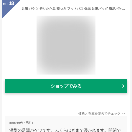
18
no.
足湯 バケツ 折りたたみ 蓋つき フットバス 保温 足湯バッグ 簡易バケツ 大容量 深型 キャンプバケツ フットバス 保温 ふくらはぎ 足湯バッグ コンパクト ディープバケット 旅行洗濯 軽量 持ち運び 便利 キャンプ用品 コンパクト ディープバケット
ショップでみる
価格と在庫を
楽天
でチェック
>>
bells(60代・男性)
深型の足湯バケツです。ふくらはぎまで浸かれます。開閉で