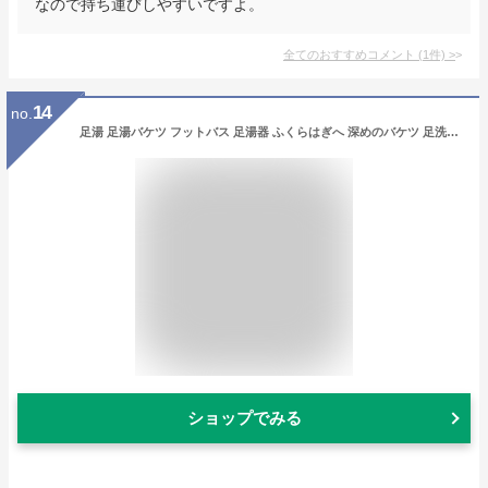
なので持ち運びしやすいですよ。
全てのおすすめコメント
(
1
件)
>
14
no.
足湯 足湯バケツ フットバス 足湯器 ふくらはぎへ 深めのバケツ 足洗い台 ひざ ふくらはぎ 保温 足温桶 ジンバルホイール付 ローラー付 マッサージ プラス 厚手 家庭用 健康バケツ 足湯バケツ ディープバケットフットバス ハンドル 持ち運び 自立式 (白黄, Lキャスター：底31.5*22.5*高39cm)
ショップでみる