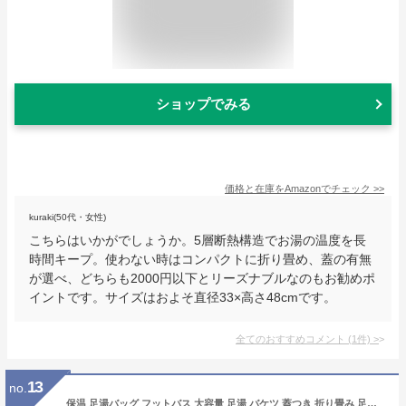
ショップでみる
価格と在庫を
Amazon
でチェック
>>
kuraki(50代・女性)
こちらはいかがでしょうか。5層断熱構造でお湯の温度を長
時間キープ。使わない時はコンパクトに折り畳め、蓋の有無
が選べ、どちらも2000円以下とリーズナブルなのもお勧めポ
イントです。サイズはおよそ直径33×高さ48cmです。
全てのおすすめコメント
(
1
件)
>
13
no.
保温 足湯バッグ フットバス 大容量 足湯 バケツ 蓋つき 折り畳み 足湯器 深め ふくらはぎ 自宅 折りたたみ コンパクト収納 持ち運び便利 収納袋付き 旅行 ポータブル 洗濯 軽量 釣り 洗車 キャンプ 入院 防災 簡易バケツ