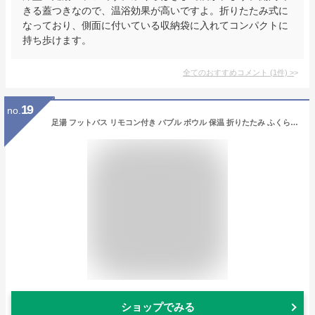
きる蓋つきなので、温浴効果が高いですよ。折りたたみ式に
なっており、側面に付いている収納袋に入れてコンパクトに
持ち歩けます。
全てのおすすめコメント
(
1
件)
>
19
no.
足湯 フットバス リモコン付き バブル ボウル 保温 折りたたみ ふくらはぎ 加熱 フットケア フットバスボウル 遠赤外線 温度設定可能 折り畳み式 加熱式フットバス足温器フットバス マッサージ機 足湯器 たらい 足湯桶 足浴 足湯用 温浴 冷え対策 足浴桶 足浴盆 泡脚桶
ショップでみる