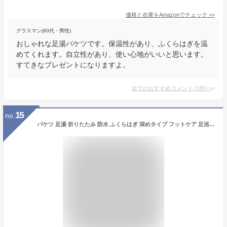
価格と在庫を
Amazon
でチェック
>>
グラスマン(60代・男性)
おしゃれな足湯バケツです。保温性があり、ふくらはぎを温
めてくれます。自立性があり、使い心地がいいと思います。
すてきなプレゼントになりますよ。
全てのおすすめコメント
(
1
件)
>
15
no.
バケツ 足湯 折りたたみ 防水 ふくらはぎ 深めタイプ フットケア 足浴器 膝上 足湯バッグ コンパクト 保温 簡易バケツ 大容量 防災 入院 洗濯 フットバスケット 足湯 角質除去 健康