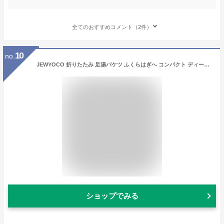
全てのおすすめコメント（2件）
10
no.
JEWYOCO 折りたたみ 足湯バケツ ふくらはぎへ コンパクト ディープバケットフットバス 簡易バケツ 出張 旅行洗濯 洗面器 自立式 超軽量 持ち運び 防水 釣り用 掃除用 洗車 園芸 キャンプ 公園 海 子供遊び クリーン 収納ケース 16L
ショップでみる