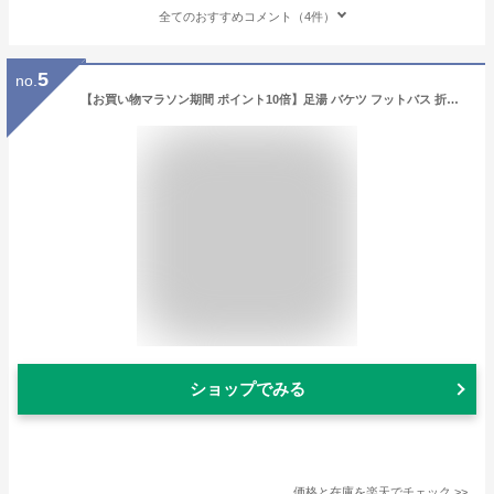
全てのおすすめコメント（4件）
5
no.
【お買い物マラソン期間 ポイント10倍】足湯 バケツ フットバス 折りたたみ 保温 夏 リラックス 足浴 フットケア ボウル 足湯用 足湯グッズ 自宅 防水 お風呂 バスグッズ 足湯バケツ コンパクト
ショップでみる
価格と在庫を
楽天
でチェック
>>