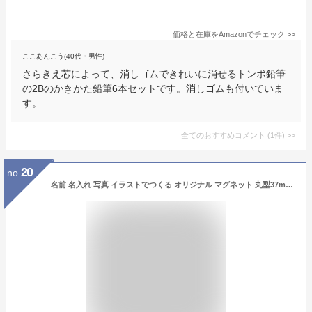
価格と在庫を
Amazon
でチェック
>>
ここあんこう(40代・男性)
さらきえ芯によって、消しゴムできれいに消せるトンボ鉛筆
の2Bのかきかた鉛筆6本セットです。消しゴムも付いていま
す。
全てのおすすめコメント
(
1
件)
>
20
no.
名前 名入れ 写真 イラストでつくる オリジナル マグネット 丸型37mm 《バレンタイン 2025 おしゃれ グッズ 磁石 おもしろ かわいい 七五三 入園 入学 卒業 卒団 プレゼント ギフト 記念品 土産 推し活》