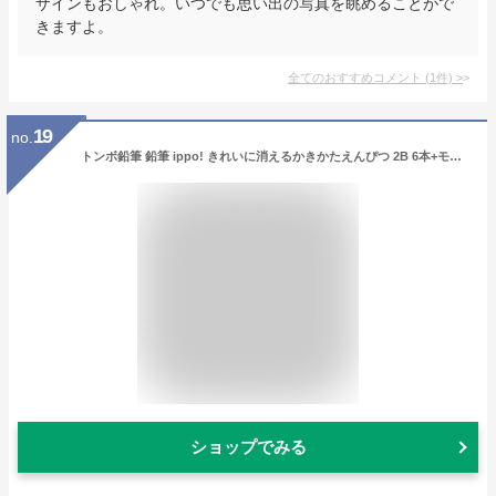
ザインもおしゃれ。いつでも思い出の写真を眺めることがで
きますよ。
全てのおすすめコメント
(
1
件)
>
19
no.
トンボ鉛筆 鉛筆 ippo! きれいに消えるかきかたえんぴつ 2B 6本+モノ学習用消しゴム Natural PPB-711C
ショップでみる