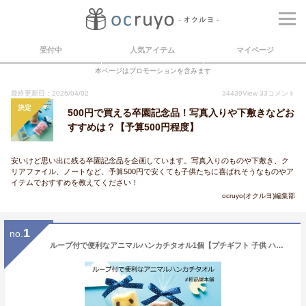
受付中
人気アイテム
マイページ
本ページはプロモーションを含みます
最終更新日：2026/04/02
34439
View
33
コメント
決定
500円で買える卒園記念品！写真入りや下敷きなどお
すすめは？【予算500円程度】
安いけど思い出に残る卒園記念品を企画しています。写真入りのものや下敷き、ク
リアファイル、ノートなど、予算500円で安くても子供たちに喜ばれそうなものやア
イテムでおすすめを教えてください！
ocruyo(オクルヨ)編集部
1
no.
ループ付で便利なアニマルハンカチタオル1個【プチギフト 子供 ハンカチ プチギフト タオルハンカチ 粗品 景品 プチギフト 子供会 保育園 幼稚園 卒園 卒園記念品 卒園祝い お友達 引っ越し プレゼント 転校 父母会 発表会 ピアノ 100円 台 個包装】