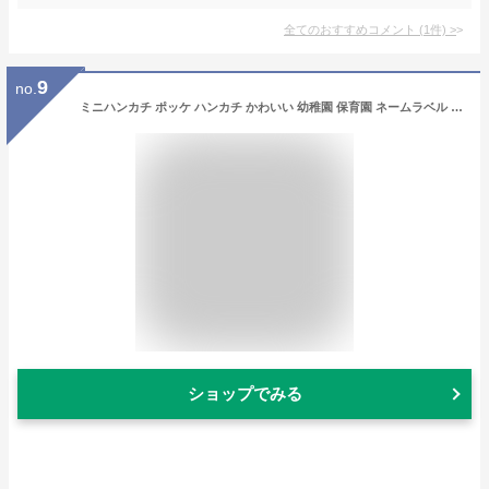
全てのおすすめコメント
(
1
件)
>
9
no.
ミニハンカチ ポッケ ハンカチ かわいい 幼稚園 保育園 ネームラベル ネームタグ 今治産 タオル 女の子 男の子 日本製 コンテックス 卒園記念品 卒園祝い 子供会 景品 キッズ ガーゼ 16×16
ショップでみる