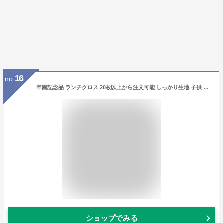
16
no.
卒園記念品 ランチクロス 20枚以上から注文可能 しっかり生地 子供 卒園 プチギフト 30×40cm 入園祝い 女の子 男の子 卒園記念 小学校 幼稚園 園児 キッズ 入学祝い 人気 子供会 景品 保育園 プレゼント ネームタグ付き 小分け 個包装 オリジナルラベル対応 長方形
ショップでみる