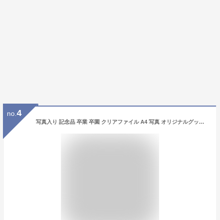
4
no.
写真入り 記念品 卒業 卒園 クリアファイル A4 写真 オリジナルグッズ 名前入り プレゼント 写真 クリアファイル かわいい Instagram 風 インスタ フォト グッズ 名入れ クリアファイル 思い出 学校 クラス 幼稚園 部活 チーム クリア ファイル 記念 雑貨 写真入り グッズ