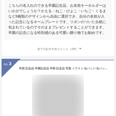
こちらの名入れのできる卒園記念品、お名前キーホルダーは
いかがでしょうか？かえる・ねこ・ひよこ・いちご・くるま
など8種類のデザインから自由に選択でき、自分の名前が入
った記念になるネームプレートです。リボンのついた台紙に
包まれているのでそのままプレゼントすることができます。
卒園の記念になる特別感のある可愛い贈り物でお勧めです。
全てのおすすめコメント（2件）
3
no.
卒団 記念品 卒業記念品 卒部 記念品 写真 イラスト 缶バッジ 缶バッチ バッジ バッチ マグネット 磁石 プレゼント 野球 バスケ サッカー バレー 剣道 柔道 卓球 テニス ラグビー 部活 引退 記念品 卒園 記念品 スクエア 四角 角型 スクエア 出産祝い 子供 プレゼント