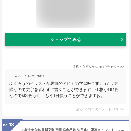
ショップでみる
価格と在庫を
Amazon
でチェック
>>
ここあんこう(40代・男性)
ふくろうのイラストが表紙のアピカの学習帳です。5ミリ方
眼なので文字をずれずに書くことができます。価格が184円
なので500円なら、もう1冊買うことができますね。
全てのおすすめコメント
(
1
件)
>
18
no.
木製小物入れ 星型卒業 卒園 記念品 制作 手作り 写真立て フォトフレーム アーテック 幼稚園 保育園 小学校 お絵かき 製作 色鉛筆