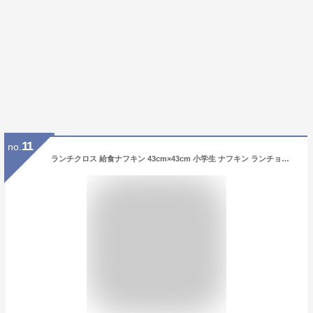
11
no.
ランチクロス 給食ナフキン 43cm×43cm 小学生 ナフキン ランチョンマット 給食 ランチクロス お弁当包み テーブル クロス 給食 ランチ マット ディノサウルス ユニコーン ワールドオブダイナソー はたらくくるま 男の子 女の子 日本製