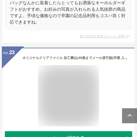
バッグなんかに装着したらとってもお洒落なキーホルダーギ
フトがおすすめ。お好みの写真が入れられる人気抜群の商品
ですよ。手頃な価格なので卒園の記念品利用もコスパ良く対
応できますね。
全てのおすすめコメント
(
1
件)
>
23
no.
オリジナルクリアファイル 加工費込(40個までメール便可能)卒業 入学式 入園 記念品 プレゼント ギフト オリジナル 写真 A4 名入れ アーテック ペット 犬 猫 作成