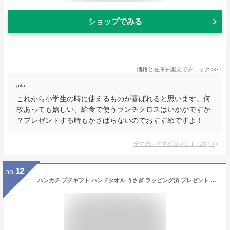
ショップでみる
価格と在庫を
楽天
でチェック
>>
pita
これから小学生の時に使えるものが喜ばれると思います。何
枚あっても嬉しい、給食で使うランチクロスはいかがですか
？プレゼントする時もかさばらないのでおすすめですよ！
全てのおすすめコメント
(
1
件)
>
12
no.
ハンカチ プチギフト ハンドタオル うさぎ ラッピング済 プレゼント ラッピング袋入り 退職 異動 お配り感謝 結婚式 ミニタオル 粗品 景品 お返し おまかせ ギフト クリスマス お世話になりました (ブルー)