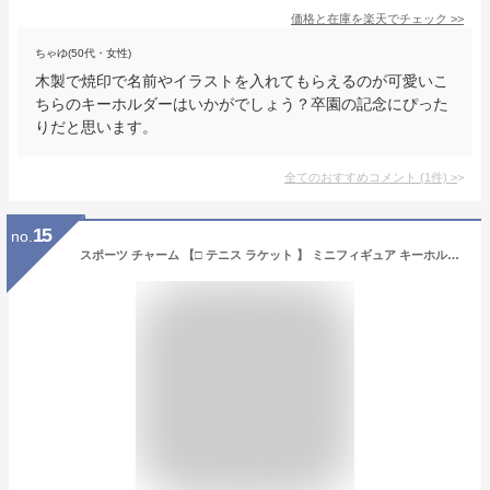
価格と在庫を
楽天
でチェック
>>
ちゃゆ(50代・女性)
木製で焼印で名前やイラストを入れてもらえるのが可愛いこ
ちらのキーホルダーはいかがでしょう？卒園の記念にぴった
りだと思います。
全てのおすすめコメント
(
1
件)
>
15
no.
スポーツ チャーム 【□ テニス ラケット 】 ミニフィギュア キーホルダー ストラップ 卒業記念品 卒部記念品 卒団記念品 卒園記念品 部活 引退 1個から ギフト プレゼント オリジナル