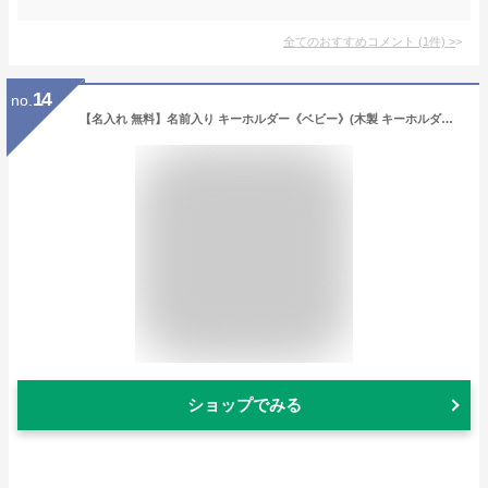
全てのおすすめコメント
(
1
件)
>
14
no.
【名入れ 無料】名前入り キーホルダー《ベビー》(木製 キーホルダー 名入れキーホルダー 名入れ ネーム 名前札 オリジナル ネームタグ ギフト プレゼント 誕生日 記念品 卒業 卒業記念 卒団記念 卒団 卒園 卒園記念品 入園祝い 記念 幼稚園 保育園 習い事 通園バッグ)
ショップでみる