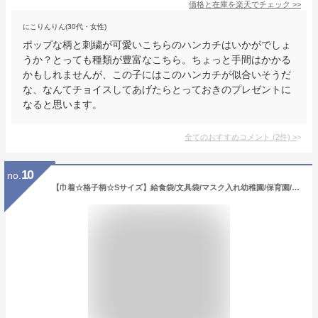
価格と在庫を
楽天
でチェック
>>
にこりんりん(30代・女性)
ポップな柄と刺繍が可愛いこちらのハンカチはいかがでしょ
うか？とっても種類が豊富なこちら。ちょっと手間はかかる
かもしれませんが、この子にはこのハンカチが似合いそうだ
な、なんてチョイスしてあげたらとっておきのプレゼントに
なると思います。
全てのおすすめコメント
(
2
件)
>
10
no.
【巾着☆格子柄☆Sサイズ】給食袋/文具袋/マスク入れ幼稚園/保育園/小学校入園入学用お祝い/新学期/通園バッグ男の子用/女の子用日本製/卒園記念品（1522）