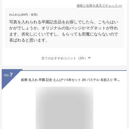
価格と在庫を
楽天
でチェック
>>
れんれん(40代・女性)
写真を入れられる卒園記念品をお探しでしたら、こちらはい
かがでしょうか。オリジナルの缶バッジかマグネットが作れ
ます。劣化しにくいですし、もらっても邪魔にならないので
喜ばれると思います。
全てのおすすめコメント（2件）
7
no.
鉛筆 名入れ 卒園 記念 えんぴつ 5本セット 2B パステル 名前入り 卒園 記念品 卒園記念 入学祝い 入学 幼稚園 保育園 お祝 小学生 女の子 新学期 子供 プレゼント かわいい イラスト 入園 卒業式