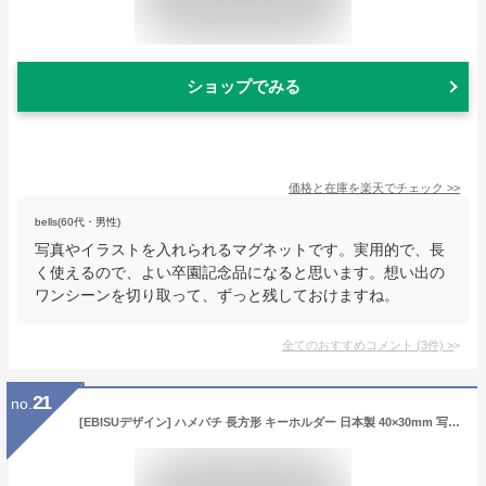
ショップでみる
価格と在庫を
楽天
でチェック
>>
bells(60代・男性)
写真やイラストを入れられるマグネットです。実用的で、長
く使えるので、よい卒園記念品になると思います。想い出の
ワンシーンを切り取って、ずっと残しておけますね。
全てのおすすめコメント
(
3
件)
>
21
no.
[EBISUデザイン] ハメパチ 長方形 キーホルダー 日本製 40×30mm 写真が入る キーホルダー フォトインキーホルダー 1個入り