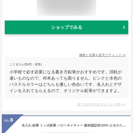
ショップでみる
価格と在庫を
楽天
でチェック
>>
こぐまたん(50代・女性)
小学校で必ず必要になる書き方鉛筆がおすすめです。消耗が
速いものなので、何本あっても困りません。ピンクと水色の
パステルカラーはどちらも優しい色合いです。名入れとデザ
インを入れてもらえるので、オリジナル鉛筆ができますよ。
全てのおすすめコメント
(
1
件)
>
8
no.
名入れ 鉛筆 トンボ鉛筆 ハローネイチャー 森林認証材100% かきかた鉛筆 六角 B 2B 4B 6B 6柄 ぐんぐんぐーん (6本入り, 2B)