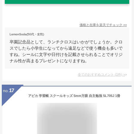
価格と在庫を
楽天
でチェック
>>
LemonSoda(50代・女性)
卒園記念品として、ランチクロスはいかがでしょうか。クロ
スでしたら小学生になってから遠足などで使う機会も多いで
すね。シールに文字や日付けを記載させられることでオリジ
ナル性が高まるプレゼントになりますね。
全てのおすすめコメント
(
1
件)
>
17
no.
アピカ 学習帳 スクールキッズ 5mm方眼 自主勉強 SL705J 1冊