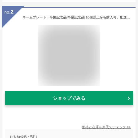
2
no.
ネームプレート：卒園記念品/卒業記念品[10個以上から購入可、配送先は一カ所のみ]名入れネームプレート★お名前キーホルダー★名入れ無料★/デザインの組み合わせ自由/送料無料/幼稚園/保育園/ネームタグ/名札/熨斗NG
ショップでみる
価格と在庫を
楽天
でチェック
>>
むるる(40代・男性)