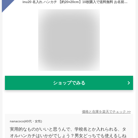
inu20 名入れ ハンカチ 【約20×20cm】10枚購入で送料無料 お名前刺繍入りハンカチタオル ハンドタオル タオルハンカチ プレゼント ギフト 名入れ刺繍 子供 キッズ 記念品 ネーム刺繍 プチギフト 入園 入学 卒園 卒業 幼稚園 保育園 小学校 オリジナルタオル 卒園記念品
ショップでみる
価格と在庫を
楽天
でチェック
>>
nanacoco(40代・女性)
実用的なものがいいと思うんで、学校名とか入れられる、タ
オルハンカチはいかがでしょう？男女どっちでも使えるしね