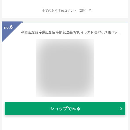
全てのおすすめコメント（2件）
6
no.
卒団 記念品 卒業記念品 卒部 記念品 写真 イラスト 缶バッジ 缶バッチ バッジ バッチ マグネット 磁石 プレゼント 野球 バスケ サッカー バレー 剣道 柔道 卓球 テニス ラグビー 部活 引退 記念品 卒園 記念品 スクエア 四角 角型 スクエア 出産祝い 子供 プレゼント
ショップでみる