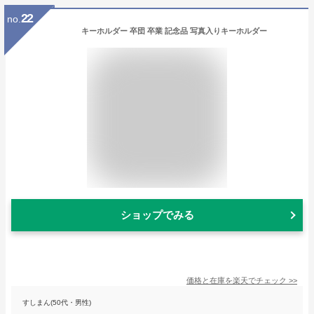
22
no.
キーホルダー 卒団 卒業 記念品 写真入りキーホルダー
ショップでみる
価格と在庫を
楽天
でチェック
>>
すしまん(50代・男性)