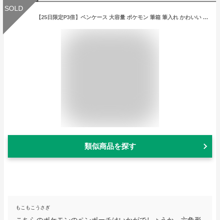
SOLD
【25日限定P3倍】ペンケース 大容量 ポケモン 筆箱 筆入れ かわいい 小学生 中学生 高校生 化粧ポーチ メイクポーチ マルチ ケース ピンク イエロー グリーン パープル 通学 子供 通勤 大人 OL シンプル 六角 ヘキサゴン ポーチ 女の子 合皮 レディース 文具 文房具 キャラク
類似商品を探す
もこもこうさぎ
こちらのポケモンのペンポーチはいかがでしょうか。六角形