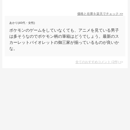
価格と在庫を
楽天
でチェック
>>
あかり(40代・女性)
ポケモンのゲームをしていなくても、アニメを見ている男子
は多そうなのでポケモン柄の筆箱はどうでしょう。最新のス
カーレットバイオレットの御三家が揃っているものが良いか
な。
全てのおすすめコメント
(
2
件)
>