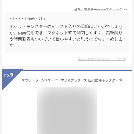
価格と在庫を
Amazon
でチェック
>>
かむかむかむ(50代・女性)
ポケットモンスターのイラスト入りの筆箱はいかがでしょう
か。両面使用でき、マグネット式で開閉しやすく、鉛筆削り
や時間割表もついていて使いやすいと思うのでおすすめしま
す。
全てのおすすめコメント
(
1
件)
>
5
no.
スプラトゥーン3 スーパーマリオブラザーズ 任天堂 キャラクター 筆箱 両面 ペンケース 男の子 小学生 大容量 マグネット 三菱鉛筆