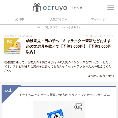
受付中
人気アイテム
マイページ
本ページはプロモーションを含みます
最終更新日：2026/03/23
11303
View
22
コメント
幼稚園児・男の子へ！キャラクター筆箱などおすす
決定
めの文房具を教えて【予算3,000円】【予算3,000円
以内】
幼稚園に通っている友人の子供に今流行りの人気のペンケースをプレゼントしたい
です。テレビが好きな男の子に喜んでもらえそうなキャラクター文具を教えてくだ
さい。
ようかん(30代・女性)
1
no.
ドラえもん ペンケース 筆箱 小物入れ クリアマルチケース Lサイズ レディース 女子 女の子 透明 クリア PVC メンズ 男子 男の子 大人 高校生 中学生 ブランド キャラクター おしゃれ かわいい 可愛い シンプル 人気 洗える