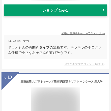
ショップでみる
価格と在庫を
Amazon
でチェック
>>
tabby(50代・女性)
ドラえもんの両開きタイプの筆箱です。キラキラのホログラ
ム仕様で小さなお子さんが喜びそうです。
全てのおすすめコメント
(
3
件)
>
13
no.
三菱鉛筆 スプラトゥーン3[筆箱]両面開きソフト ペンケース/新入学