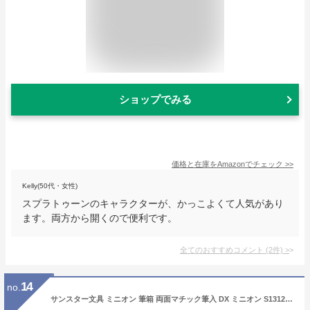
ショップでみる
価格と在庫を
Amazon
でチェック
>>
Kelly(50代・女性)
スプラトゥーンのキャラクターが、かっこよくて人気があり
ます。両方から開くので便利です。
全てのおすすめコメント
(
2
件)
>
14
no.
サンスター文具 ミニオン 筆箱 両面マチック筆入 DX ミニオン S1312944