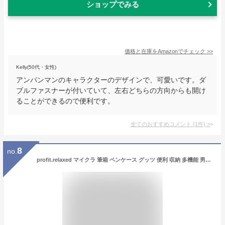
ショップでみる
価格と在庫を
Amazon
でチェック
>>
Kelly(50代・女性)
アンパンマンのキャラクターのデザインで、可愛いです。ダ
ブルファスナーが付いていて、左右どちらの方向からも開け
ることができるので便利です。
全てのおすすめコメント
(
1
件)
>
8
no.
profit.relaxed マイクラ 筆箱 ペンケース グッツ 便利 収納 多機能 男の子 女の子 小学生 中学生 高校生 大学生 大人 1個 (Green)