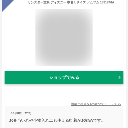
サンスター文具 ディズニー 巾着 Lサイズ ツムツム 1531746A
ショップでみる
価格と在庫を
Amazon
でチェック
>>
TAA(30代・女性)
お弁当いれや小物入れ二も使える巾着がお勧めです。