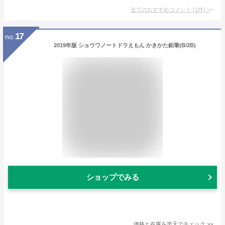
全てのおすすめコメント
(
1
件)
>
17
no.
2019年版 ショウワノートドラえもん かきかた鉛筆(B/2B)
ショップでみる
価格と在庫を
楽天
でチェック
>>