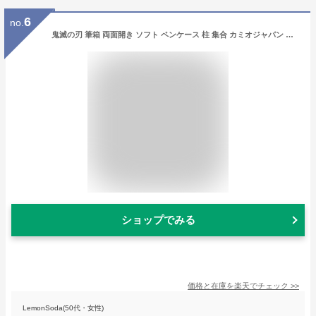
6
no.
鬼滅の刃 筆箱 両面開き ソフト ペンケース 柱 集合 カミオジャパン 新学期準備文具 小学生 子ども キッズ 男の子 女の子 アニメキャラクター グッズ シネマコレクション プレゼント ギフト
ショップでみる
価格と在庫を
楽天
でチェック
>>
LemonSoda(50代・女性)