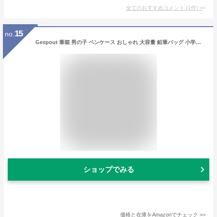
全てのおすすめコメント
(
1
件)
>
15
no.
Gespout 筆箱 男の子 ペンケース おしゃれ 大容量 鉛筆バッグ 小学生 中学生 高校生 可愛い 女の子 収納ポーチ ペンポーチ 筆入れ 化粧ポーチ 人気 文房具 プレゼント メンズ レディース バスモチーフ おもしろ
ショップでみる
価格と在庫を
Amazon
でチェック
>>