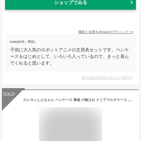
ショップでみる
価格と在庫を
Amazon
でチェック
>>
bells(60代・男性)
子供に大人気のロボットアニメの文房具セットです。ペンケ
ースをはじめとして、いろいろ入っているので、きっと喜ん
でくれると思います。
全てのおすすめコメント
(
3
件)
>
SOLD
クレヨンしんちゃん ペンケース 筆箱 小物入れ クリアマルチケース Lサイズ レディース 女子 女の子 透明 クリア PVC メンズ 男子 男の子 大人 高校生 中学生 ブランド キャラクター おしゃれ かわいい 可愛い シンプル 人気 洗える