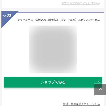
全てのおすすめコメント
(
1
件)
>
23
no.
クリックポスト送料込み (1袋お試し) グミ 【yupi】 ユピ ハンバーガーグミ ランチセットグミ 海外 グミ ユニーク 楽しい お菓子 おやつ 子供 ポテト 詰め合わせ 人気 フォトジェニック ポテト ホットドッグ コーラ イチゴ ストロベリー グミマニア
ショップでみる
価格と在庫を
楽天
でチェック
>>