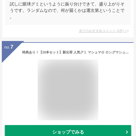
試しに眼球グミというように振り分けできて、盛り上がりそ
うです。ランダムなので、何が届くかは運次第ということで
。
全てのおすすめコメント
(
1
件)
>
7
no.
特典あり！【10本セット】新出荷 人気グミ マシュマロ ロングマシュマロ串 35g/本 限定ASMR ソフトグミ Youtube insで話題 人気菓子 お菓子 キャンディ 可愛い ぐみセット 洋菓子 個包装 子供 小学生 女子 おもしろ こどもの日 子供の日 母の日 贈り物 プレゼント HBL-01
ショップでみる