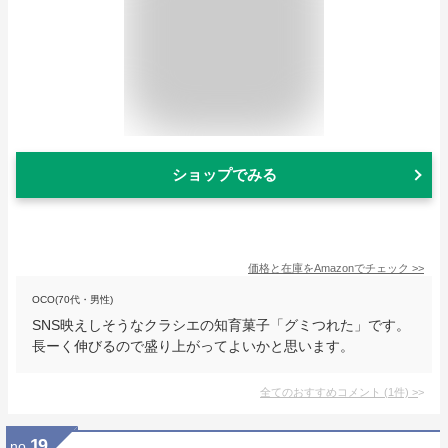
ショップでみる
価格と在庫を
Amazon
でチェック
>>
OCO(70代・男性)
SNS映えしそうなクラシエの知育菓子「グミつれた」です。
長ーく伸びるので盛り上がってよいかと思います。
全てのおすすめコメント
(
1
件)
>
19
no.