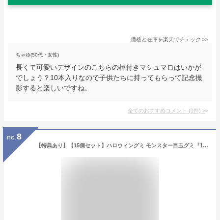
価格と在庫を
楽天
でチェック
>>
ちゃゆ(50代・女性)
長くて可愛いデザインのこちらの棒付きマシュマロはいかが
でしょう？10本入りなので子供たちに持ってもらって記念撮
影すると楽しいですね。
全てのおすすめコメント
(
1
件)
>
8
no.
【特典あり】【15個セット】ハロウィングミ モンスター目玉グミ『15個入り』箱付き jam eyeball 目玉グミ ハロウィン カボチャ 人気グミ SNS Youtube insで話題 咀嚼音 グミ 地球ゼリー 韓国の人気菓子 お菓子 映え 可愛い 大人 子ども 子供の日 贈り物 プレゼント candy-07