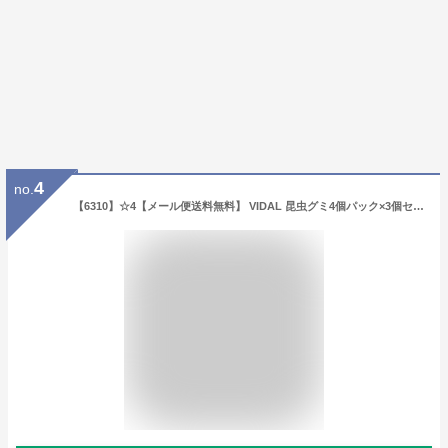
4
no.
【6310】☆4【メール便送料無料】 VIDAL 昆虫グミ4個パック×3個セット【サソリ クモ 昆虫 グルテンフリー 】