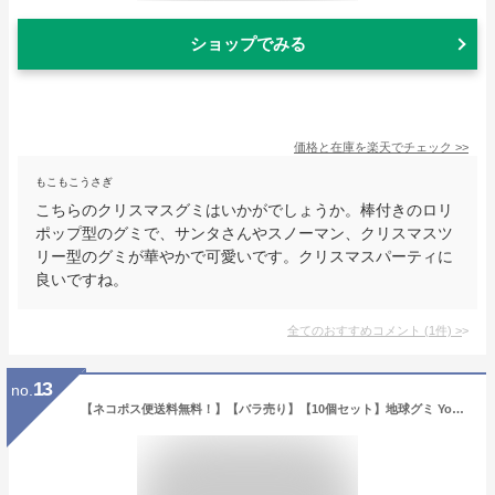
ショップでみる
価格と在庫を
楽天
でチェック
>>
もこもこうさぎ
こちらのクリスマスグミはいかがでしょうか。棒付きのロリ
ポップ型のグミで、サンタさんやスノーマン、クリスマスツ
リー型のグミが華やかで可愛いです。クリスマスパーティに
良いですね。
全てのおすすめコメント
(
1
件)
>
13
no.
【ネコポス便送料無料！】【バラ売り】【10個セット】地球グミ Youtube insで話題 地球グミ 目玉グミ 地球ゼリーお菓子 SNSで話題 大人 子供 子ども 子供の日 贈り物 プレゼント 大人気 大人子供 子ども 子供の日 贈り物 プレゼント 送料無料