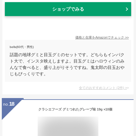
ショップでみる
価格と在庫を
Amazon
でチェック
>>
bells(60代・男性)
話題の地球グミと目玉グミのセットです。どちらもインパク
ト大で、インスタ映えしますよ。目玉グミはハロウィンのみ
んなで食べると、盛り上がりそうですね。鬼太郎の目玉おや
じもびっくりです。
全てのおすすめコメント
(
2
件)
>
18
no.
クラシエフーズ グミつれたグレープ味 19g ×10個