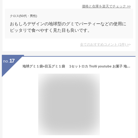
価格と在庫を
楽天
でチェック
>>
クロス(50代・男性)
おもしろデザインの地球型のグミでパーティーなどの使用に
ピッタリで食べやすく見た目も良いです。
全てのおすすめコメント
(
1
件)
>
17
no.
地球グミ１袋+目玉グミ１袋 1セットロカ Trolli youtube お菓子 地球グミ 目玉グミ 韓国 モッパン ASMR (中国生産製品に表記された日付は生産日です。賞味期間は生産日から15ヶ月です。)