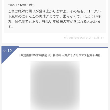
一郎ちゃん(70代・男性)
これは絶対に回りが盛り上がりますよ。その名も、ヨーグル
ト風味のにゃんこの肉球グミです。柔らかくて、ほどよい弾
力、個包装でもあり、幅広い年齢層の方が喜ばれると思いま
す。
全てのおすすめコメント
(
1
件)
>
12
no.
【限定価格*P5倍*特典あり】新出荷 人気グミ クリスマスお菓子 4種類 マシュマロ ロリポップ 棒付きキャンディ クリスマスグミ キャンディー クリスマス サンタクロース SNS Youtube insで話題 人気菓子 お菓子 可愛い ぐみ TikTokで話題 大人子供 子ども 贈り物 プレゼント