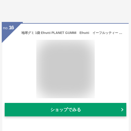
16
no.
地球グミ 1袋 Efrutti PLANET GUMMI Efrutti イーフルッティー プラネットグミ グミプラネット グミ地球 おもしろお菓子 面白お菓子 誕生日 プレゼント クリスマス ハロウィン 海外お菓子 海外グミ Efruttiグミ イーフルッティーグミ トロ―リ地球グミ
ショップでみる