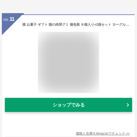
11
no.
猫 お菓子 ギフト 猫の肉球グミ 個包装 ８個入り×2袋セット ヨーグルト風味 チャック式袋 国内製造 リアル触感 肉球 プレゼント にくきゅうぐみ ねこ ネコ にゃんこ おやつ おかし 美味しい おいしい おみやげ 可愛い かわいい プチギフト お返し お土産 (2袋セット)
ショップでみる
価格と在庫を
Amazon
でチェック
>>