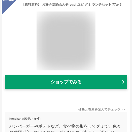
【送料無料】 お菓子 詰め合わせ yupi ユピ グミ ランチセット 77g×3袋セット おやつ かわいい 面白い ハンバーガーグミ 輸入菓子 海外グミ
ショップでみる
価格と在庫を
楽天
でチェック
>>
honokana(50代・女性)
ハンバーガーやポテトなど、食べ物の形をしてグミで、色々