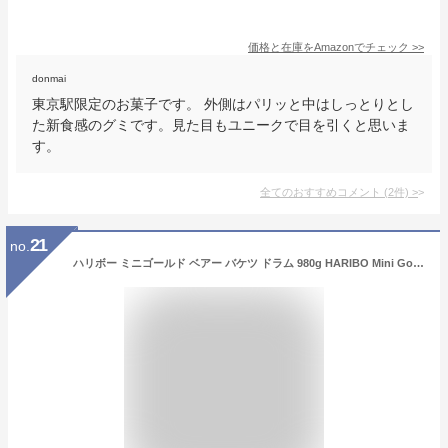
価格と在庫を
Amazon
でチェック
>>
donmai
東京駅限定のお菓子です。 外側はパリッと中はしっとりとし
た新食感のグミです。見た目もユニークで目を引くと思いま
す。
全てのおすすめコメント
(
2
件)
>
21
no.
ハリボー ミニゴールド ベアー バケツ ドラム 980g HARIBO Mini Gold Bear パーティー クマ 大容量 グミ キャンディー