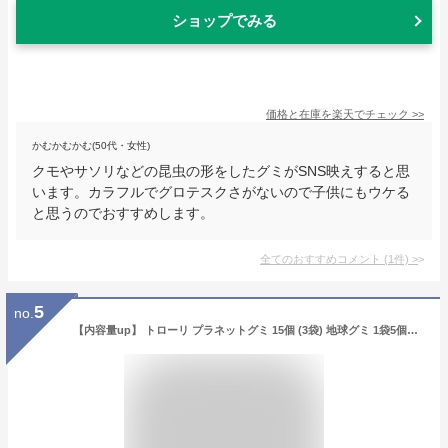
ショップでみる
価格と在庫を
楽天
でチェック
>>
かむかむかむ(50代・女性)
クモやサソリなどの昆虫の形をしたグミがSNS映えすると思
います。カラフルでグロテスクさがないので子供にもウケる
と思うのでおすすめします。
全てのおすすめコメント
(
1
件)
>
5
no.
【内容量up】 トローリ プラネットグミ 15個 (3袋) 地球グミ 1袋5個入り ! | TROLLI 海外正規品 (賞味期限: 2023年12月2日)