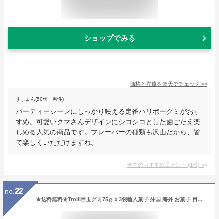
ショップでみる
価格と在庫を
楽天
でチェック
>>
すしまん(50代・男性)
パーティーシーンにしっかり映える定番ハリボーグミがおす
すめ。可愛いクマさんデザインにシコシコとした歯ごたえ楽
しめる人気の商品です。フレーバーの種類も沢山だから、皆
で楽しくいただけますね。
全てのおすすめコメント
(
1
件)
>
22
no.
★送料無料★Trolli目玉グミ75ｇｘ3袋輸入菓子 外国 海外 お菓子 目玉グミ