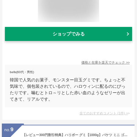
ショップでみる
価格と在庫を
楽天
でチェック
>>
bells(60代・男性)
韓国で人気のお菓子、モンスター目玉グミです。ちょっと不
気味で、個包装されているので、ハロウィンに配るのにぴっ
たりです。噛むとトロ～リとした赤い血のようなゼリーが出
てきて、リアルです。
全てのおすすめコメント
(
1
件)
>
9
no.
【レビュー300円割引特典】ハリボー グミ【1000g】バケツ ミニ ゴールドベアー ドラム パーティーボックス キャンデー 業務用 大容量【送料無料】