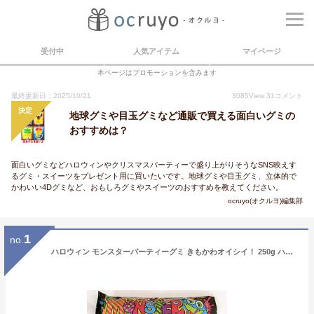
受付中
人気アイテム
マイページ
本ページはプロモーションを含みます
最終更新日：2025/10/21
3085
View
31
コメント
決定
地球グミや目玉グミなど通販で買える面白いグミの
おすすめは？
面白いグミなどハロウィンやクリスマスパーティーで盛り上がりそうなSNS映えす
るグミ・スイーツをプレゼント用に買いたいです。地球グミや目玉グミ、立体的で
かわいい4Dグミなど、おもしろグミやスイーツのおすすめを教えてください。
ocruyo(オクルヨ)編集部
1
no.
ハロウィン モンスターパーティーグミ きもかわオイシイ！ 250g ハロパ配布に超便利！