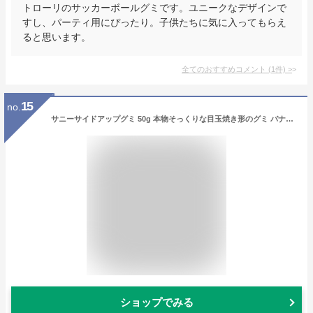
トローリのサッカーボールグミです。ユニークなデザインで
すし、パーティ用にぴったり。子供たちに気に入ってもらえ
ると思います。
全てのおすすめコメント
(
1
件)
>
15
no.
サニーサイドアップグミ 50g 本物そっくりな目玉焼き形のグミ バナナ＆クリームフレーバー Sunny Side up Gummi 【Sunny Side up Gummies】【卵】【スペイン】【パーティー】【かわいい】【お菓子】【面白い】【安い】
ショップでみる