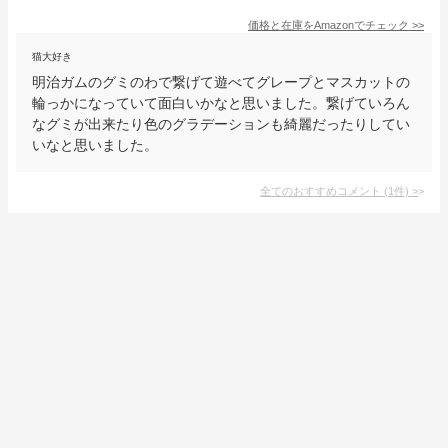
価格と在庫を
Amazon
でチェック
>>
猫大好き
明治ガムのグミのわで繋げて遊べてグレープとマスカットの
輪っかになっていて面白いかなと思いました。繋げていろん
なグミが出来たり色のグラデーションも綺麗だったりしてい
いなと思いました。
全てのおすすめコメント
(
1
件)
>