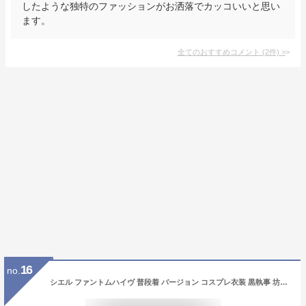
したような独特のファッションがお洒落でカッコいいと思い
ます。
全てのおすすめコメント
(
2
件)
>
16
no.
シエル ファントムハイヴ 普段着 バージョン コスプレ衣装 黒執事 坊ちゃん 伯爵 貴族 風 ディズニークリスマス ハロウィン イベント 仮装 変装 アニメ コスチューム メンズ 男性 (L)