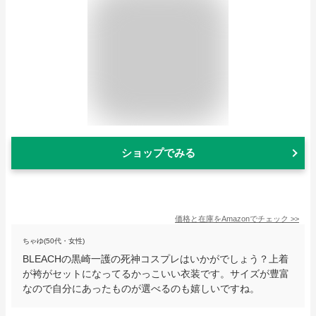
ショップでみる
価格と在庫を
Amazon
でチェック
>>
ちゃゆ(50代・女性)
BLEACHの黒崎一護の死神コスプレはいかがでしょう？上着
が袴がセットになってるかっこいい衣装です。サイズが豊富
なので自分にあったものが選べるのも嬉しいですね。