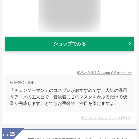
ショップでみる
価格と在庫を
Amazon
でチェック
>>
bells(60代・男性)
「チェンソーマン」のコスプレがおすすめです。人気の漫画
＆アニメの主人公で、普段着にこのマスクをかぶるだけで仮
装が完成します。とてもお手軽で、注目を引けますよ。
全てのおすすめコメント
(
1
件)
>
15
no.