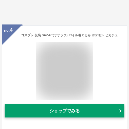
4
no.
コスプレ 仮装 SAZAC(サザック) パイル着ぐるみ ポケモン ピカチュウ 【 なりきり メンズ 余興 きぐるみ 男性用 大人用 正規ライセンス品 キャラクター 可愛い 女性用 コスチューム レディース かわいい パーティーグッズ パジャマ アニメ ゲームキャラ 衣装 】
ショップでみる