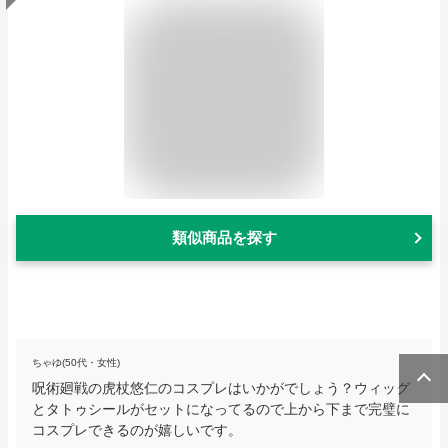
類似商品を探す
ちゃゆ(50代・女性)
呪術廻戦の虎杖悠仁のコスプレはいかがでしょう？ウィッグ
とタトゥシールがセットになってるので上から下まで完璧に
コスプレできるのが嬉しいです。