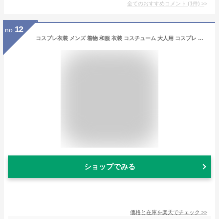
全てのおすすめコメント
(
1
件)
>
12
no.
コスプレ衣装 メンズ 着物 和服 衣装 コスチューム 大人用 コスプレ 袴 大きいサイズ 死神 仮装 メンズ 和風 男性用 レディース 和装 XL かわいい キャラクター コス 着物風 可愛いコスプレ コスプレ服 アニメ 翌日配達 あす楽
ショップでみる
価格と在庫を
楽天
でチェック
>>