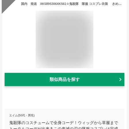
国内 発送 XK589S306XK561☆鬼殺隊 隊服 コスプレ衣装 きめつ ウィッグ付き 草履付き ハロウィン 義勇 ぎゆう セット フルセット
類似商品を探す
エイム(50代・男性)
鬼殺隊のコスチュームで全身コーデ！ウィッグから草履まで
トータルコーデが出来るこの鬼滅の刃の隊服コスプレは完成