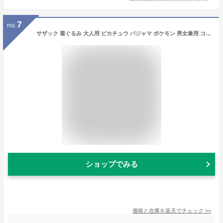
7
no.
サザック 着ぐるみ 大人用 ピカチュウ パジャマ ポケモン 男女兼用 コスプレ衣装 TMY-002 SAZAC ハロウィン 正規品
ショップでみる
価格と在庫を
楽天
でチェック
>>