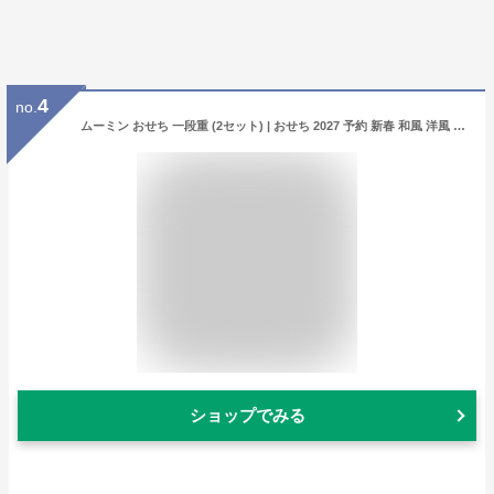
4
no.
ムーミン おせち 一段重 (2セット) | おせち 2027 予約 新春 和風 洋風 和食 お節 お重 重箱 冷凍 キャラクター ムーミン リトルミィ スナフキン 子ども 祝い箸 正月 オリジナル 盛り付け済み かわいい おせち料理 正月 2人前 家族 お吸い物 オリジナルグッズ 2027年
ショップでみる