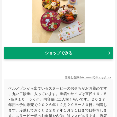
ショップでみる
価格と在庫を
Amazon
でチェック
>>
ベルメゾンから出ているスヌーピーのおせちがおお薦めです
。丸い二段重に入っています。重箱のサイズは直径１６．５
×高さ１０．５ｃｍ。内容量は二人前くらいです。２０２７
年用の予約販売で２０２６年１２月２９日ー３０日に到着し
ます。冷凍しておくと２２０７年１月３１日まで日持ちしま
す。スヌーピー柄のお重箱や内側にはマスがあります。祝箸