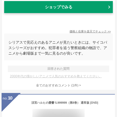
ショップでみる
価格と在庫を
楽天
でチェック
>>
シリアスで見応えのあるアニメが見たいときには、サイコパ
スシリーズがおすすめ。犯罪者を追う警察組織の物語で、ア
ニメから劇場版まで一気に見るのが良いです。
回答された質問
2000年代の懐かしいアニメで人気のおすすめを教えてください。
全てのおすすめコメント
(
1
件)
>
10
no.
涼宮ハルヒの憂鬱 5.999999（第8巻） 通常版 [DVD]