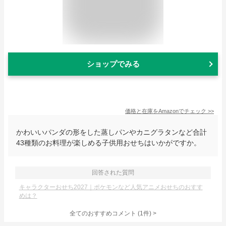
ショップでみる
価格と在庫を
Amazon
でチェック
>>
かわいいパンダの形をした蒸しパンやカニグラタンなど合計
43種類のお料理が楽しめる子供用おせちはいかがですか。
回答された質問
キャラクターおせち2027｜ポケモンなど人気アニメおせちのおすす
めは？
全てのおすすめコメント
(
1
件)
>