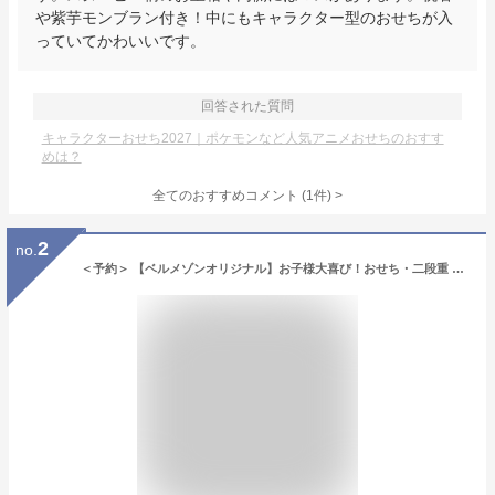
や紫芋モンブラン付き！中にもキャラクター型のおせちが入
っていてかわいいです。
回答された質問
キャラクターおせち2027｜ポケモンなど人気アニメおせちのおすす
めは？
全てのおすすめコメント
(
1
件)
>
2
no.
＜予約＞ 【ベルメゾンオリジナル】お子様大喜び！おせち・二段重 TVアニメ『SPY×FAMILY』 ：スイートポテト3個付き◇ おせち 2027 予約 新春 和風 洋風 和食 お節 お重 重箱 2段 3人 冷凍 キャラクター アニメ 子ども 正月 盛り付け済み かわいい