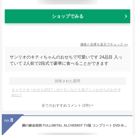
ショップでみる
価格と在庫を
楽天
でチェック
>>
サンリオのキティちゃんのおせちで可愛いです 24品目 入っ
ていて 2人前で2段式で豪華に食べることができます
回答された質問
キャラクターおせち2027｜ポケモンなど人気アニメおせちのおすす
めは？
全てのおすすめコメント
(
3
件)
>
8
no.
鋼の錬金術師 FULLMETAL ALCHEMIST TV版 コンプリート DVD-BOX (全64話)[Import] [PAL]