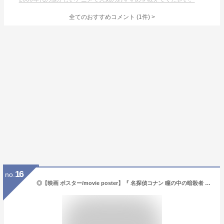
全てのおすすめコメント
(
1
件)
>
16
no.
◎【映画 ポスター/movie poster】『 名探偵コナン 瞳の中の暗殺者 2000年公開映画 / B2サイズ ポスター 』ポスター インテリア ディスプレイ 少年サンデー コナン ミステリー アニメ 映画 Movie 雑貨 アメ雑 アメリカ雑貨