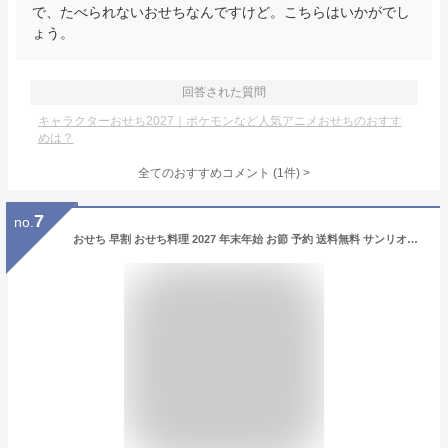
で、たべられないおせちなんですけど。こちらはいかがでし
ょう。
回答された質問
キャラクターおせち2027｜ポケモンなど人気アニメおせちのおすす
めは？
全てのおすすめコメント
(
1
件)
>
7
no.
おせち 早割 おせち料理 2027 年末年始 お節 予約 送料無料 サンリオキャラクターズのおせち詰合せ 「B41-12C」 二段重 23品目 約2人前 盛り付け済み 家族 お正月 キティ ポムポムプリン シナモロール ポチャッコ 数量限定 冷蔵 osechi