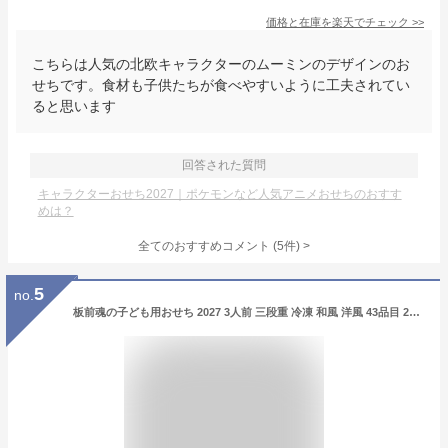
価格と在庫を
楽天
でチェック
>>
こちらは人気の北欧キャラクターのムーミンのデザインのお
せちです。食材も子供たちが食べやすいように工夫されてい
ると思います
回答された質問
キャラクターおせち2027｜ポケモンなど人気アニメおせちのおすす
めは？
全てのおすすめコメント
(
5
件)
>
5
no.
板前魂の子ども用おせち 2027 3人前 三段重 冷凍 和風 洋風 43品目 2026 【12月31日着】