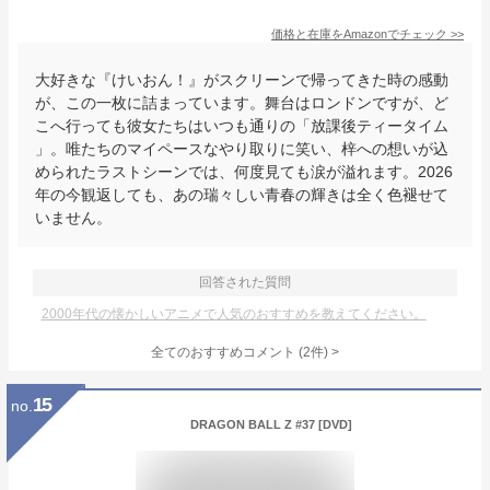
価格と在庫を
Amazon
でチェック
>>
大好きな『けいおん！』がスクリーンで帰ってきた時の感動
が、この一枚に詰まっています。舞台はロンドンですが、ど
こへ行っても彼女たちはいつも通りの「放課後ティータイム
」。唯たちのマイペースなやり取りに笑い、梓への想いが込
められたラストシーンでは、何度見ても涙が溢れます。2026
年の今観返しても、あの瑞々しい青春の輝きは全く色褪せて
いません。
回答された質問
2000年代の懐かしいアニメで人気のおすすめを教えてください。
全てのおすすめコメント
(
2
件)
>
15
no.
DRAGON BALL Z #37 [DVD]