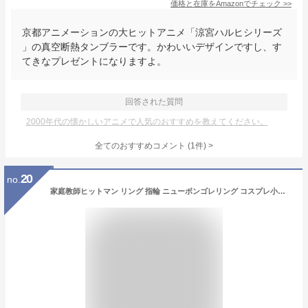
価格と在庫を
Amazon
でチェック
>>
京都アニメーションの大ヒットアニメ「涼宮ハルヒシリーズ
」の真空断熱タンブラーです。かわいいデザインですし、す
てきなプレゼントになりますよ。
回答された質問
2000年代の懐かしいアニメで人気のおすすめを教えてください。
全てのおすすめコメント
(
1
件)
>
20
no.
家庭教師ヒットマン リング 指輪 ニューボンゴレリング コスプレ小物 変身 アクセサリー 雲/雨/晴/雷/風/霧/空 ボンゴレファミリー かっこいい 装飾周辺 プレゼント コレクション (晴の指輪) [並行輸入品]