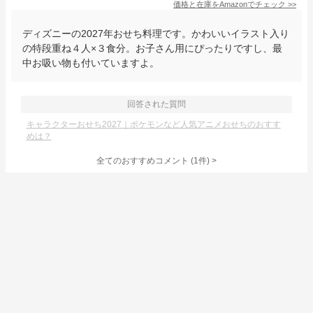
価格と在庫を
Amazon
でチェック
>>
ディズニーの2027年おせち料理です。かわいいイラスト入り
の特段重ね４人×３食分。お子さん用にぴったりですし、最
中お吸い物も付いていますよ。
回答された質問
キャラクターおせち2027｜ポケモンなど人気アニメおせちのおすす
めは？
全てのおすすめコメント
(
1
件)
>