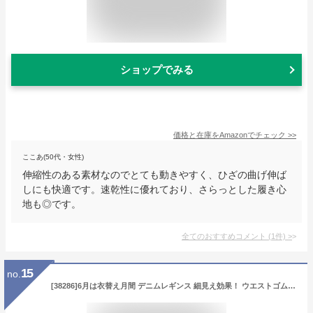
ショップでみる
価格と在庫を
Amazon
でチェック
>>
ここあ(50代・女性)
伸縮性のある素材なのでとても動きやすく、ひざの曲げ伸ば
しにも快適です。速乾性に優れており、さらっとした履き心
地も◎です。
全てのおすすめコメント
(
1
件)
>
15
no.
[38286]6月は衣替え月間 デニムレギンス 細見え効果！ ウエストゴム 敬老 春 夏 秋 股下50cm ぎょうざパンツ スポーツ 運動 ミセス シニア 60代 70代 80代 黒 紺 F LL M-L フリーサイズ