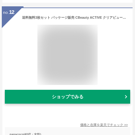
12
no.
送料無料3枚セット パッケージ販売 CBeauty ACTIVE クリアビューティーアクティブ イージーパンツ サルエルパンツ ボトムス アツギ ATSUGI|ズボン 婦人肌着 ランニング フィットネス ジム スポーツパンツ レディース サルエル パンツ ダンス ヨガ スポーツ ヨガパンツ
ショップでみる
価格と在庫を
楽天
でチェック
>>
nanacoco(40代・女性)