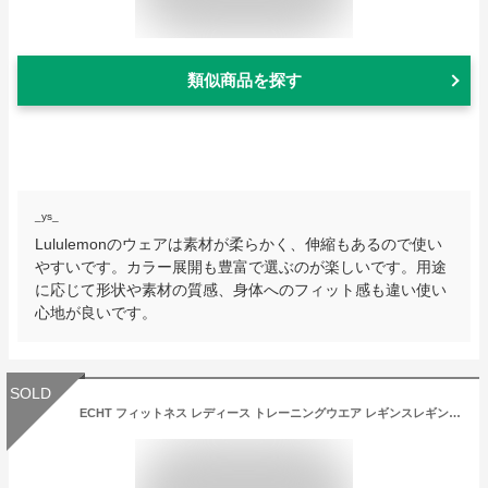
類似商品を探す
_ys_
Lululemonのウェアは素材が柔らかく、伸縮もあるので使い
やすいです。カラー展開も豊富で選ぶのが楽しいです。用途
に応じて形状や素材の質感、身体へのフィット感も違い使い
心地が良いです。
SOLD
ECHT フィットネス レディース トレーニングウエア レギンスレギンス レディース スポーツ レギンス ハイウエスト タイツマックスストレッチ ステルス カモフラージュ レギンス 迷彩ボディビル レディース フィジーク 【取寄】【ボトムス単品】