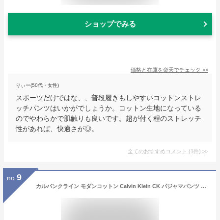
ショップでみる
価格と在庫を
楽天
でチェック
>>
りぃー(50代・女性)
スポーツだけではな、、普段履きもしやすいコットンストレ
ッチパンツはいかがでしょうか。コットン生地になっている
のでやわらかで肌触りも良いです。超が付く程のストレッチ
性があれば、快適さが◎。
全てのおすすめコメント
(
1
件)
>
9
no.
カルバンクライン モダンコットン Calvin Klein CK パジャマパンツ レギンスパンツ レディース 下着 スポーツウェア 部屋着 おしゃれ