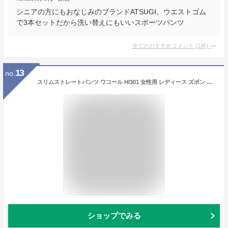
シニアの方にもおなじみのブランドATSUGI。ウエストゴム
で3本セットだから洗い替えにもいいスポーツパンツ
全てのおすすめコメント
(
1
件)
>
13
no.
スリムストレートパンツ ワコール HI301 女性用 レディース ズボン 医療用白衣 看護師 病院 医者 介護 透け防止 制電 吸汗 防汚防塵 ストレッチ フォーク Wacoal FOLK
ショップでみる