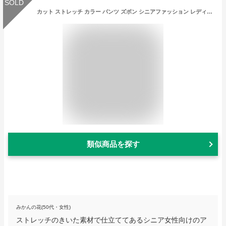
SOLD
カット ストレッチ カラー パンツ ズボン シニアファッション レディース 60代 70代 80代 90代 春夏 高齢者 服 おばあちゃん 誕生日 プレゼント 敬老の日 ミセス 女性 婦人
類似商品を探す
みかんの花(50代・女性)
ストレッチのきいた素材で仕立ててあるシニア女性向けのア