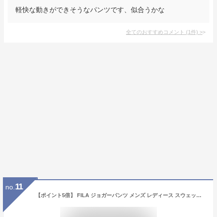
軽快な動きができそうなパンツです、似合うかな
全てのおすすめコメント
(
1
件)
>
11
no.
【ポイント5倍】 FILA ジョガーパンツ メンズ レディース スウェット スエット ズボン ロング パンツ カジュアル 部屋着 ルームウェア スポーツ ブランド 人気 おしゃれ ブラック グレー ネイビー 黒 彼氏 彼女 ペア おそろい ストレッチ ゴム スリム ギフト