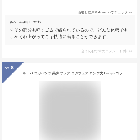
価格と在庫を
Amazon
でチェック
>>
あみーみ(40代・女性)
すその部分も軽くゴムで絞られているので、どんな体勢でも
、めくれ上がってこず快適に着ることができます。
全てのおすすめコメント
(
1
件)
>
8
no.
ルーパ ヨガパンツ 美脚 フレア ヨガウェア ロング丈 Loopa コットンストレッチパンツ（Vフロント）[厚地タイプ] ヨガウェア ヨガウエア ヨガウエア 美脚パンツ ヨガパンツ ロングパンツ フィットネス ダンス レディース ルーパ【美脚】「AZ」セール [ST-LO]005 [ST-LO]006