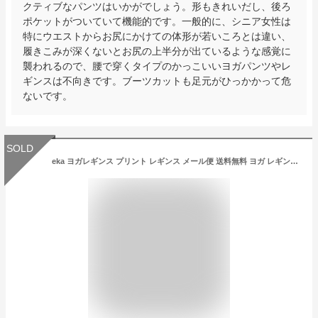
クティブなパンツはいかがでしょう。形もきれいだし、後ろ
ポケットがついていて機能的です。一般的に、シニア女性は
特にウエストからお尻にかけての体形が若いころとは違い、
履きこみが深くないとお尻の上半分が出ているような感覚に
襲われるので、腰で穿くタイプのかっこいいヨガパンツやレ
ギンスは不向きです。ブーツカットも足元がひっかかって危
ないです。
SOLD
eka ヨガレギンス プリント レギンス メール便 送料無料 ヨガ レギンス 柄 エカ ヨガウエア おしゃれ かわいい スポーツレギンス スポーツ レディース ハイウエスト [M便 1/1]