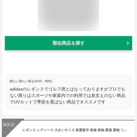
類似商品を探す
眠たい寝たい寝る(30代・男性)
adidasのレギンスでゴルフ用とはなっておりますがプロでも
ない限りはスポーツや家庭内での利用では差支えのない商品
でUVカットで季節を選ばない商品でオススメです
SOLD
レギンス レディース 大きいサイズ 春夏新作 春服 春物 夏服 夏物 リブレギンス パンツ ボトムス スリム タイト ロング丈 レギンス レディース 大きいサイズ 春夏新作 春服 春物 夏服 夏物