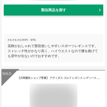
類似商品を探す
かむかむかむ(50代・女性)
花柄がおしゃれで普段使いしやすいスポーツレギンスです。
ストレッチ性がかなり高く、ハイウエストなので腰を曲げて
も背中が出ないのでおすすめです。
SOLD
【月間優良ショップ受賞】 アディダス ゴルフ レギンス レディース タイトフィット ゴルフタイツ タイツ スパッツ スポーツレギンス 紫外線カット 春 夏 秋 冬 無地 黒 ブラック 23275