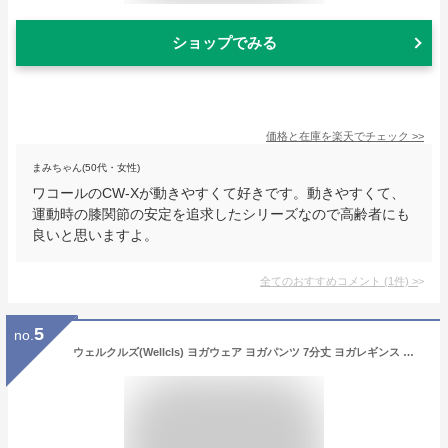
ショップでみる
価格と在庫を
楽天
でチェック
>>
まみちゃん(50代・女性)
ワコールのCW-Xが動きやすくて好きです。動きやすくて、
運動時の膝関節の安定を追求したシリーズなので高齢者にも
良いと思いますよ。
全てのおすすめコメント
(
1
件)
>
5
no.
ウェルクルズ(Wellcls) ヨガウェア ヨガパンツ 7分丈 ヨガレギンス レディース スパッツ ホットヨガ スポーツタイツ ストレッチ 吸汗速乾 おしゃれ ハイウエスト (スペースダイブラック, S(58-64cm))