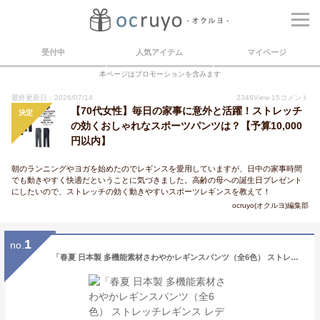
受付中
人気アイテム
マイページ
本ページはプロモーションを含みます
最終更新日：2026/07/14
2346
View
15
コメント
【70代女性】毎日の家事に意外と活躍！ストレッチ
決定
の効くおしゃれなスポーツパンツは？【予算10,000
円以内】
朝のランニングやヨガを始めたのでレギンスを愛用していますが、日中の家事時間
でも動きやすく快適だということに気づきました。高齢の母への誕生日プレゼント
にしたいので、ストレッチの効く動きやすいスポーツレギンスを教えて！
ocruyo(オクルヨ)編集部
1
no.
「春夏 日本製 多機能素材さわやかレギンスパンツ（全6色） ストレッチレギンス レディース 婦人服 ミセス シニア 女性 接触冷感 サマー 夏用 涼しい 涼感 UVケア 多機能パンツ シニアファッション 50代 60代 70代 80代」 nss p21043