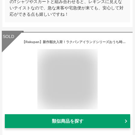
のTシャツやスカートと組み合わせると、レギンスに見えな
いテイストなので、急な来客や宅急便が来ても、安心して対
応ができる点も嬉しいですね！
SOLD
【Rakupan】新作順次入荷！ラクパンアイランドシリーズおうち時間 リモートワーク 伸縮性 家事 買い物 外出 スタイルアップ 補正 サポート 美脚 脚長 効果 ストレッチパンツ ヨガパンツ ヨガウェア リラックス ウエア
類似商品を探す