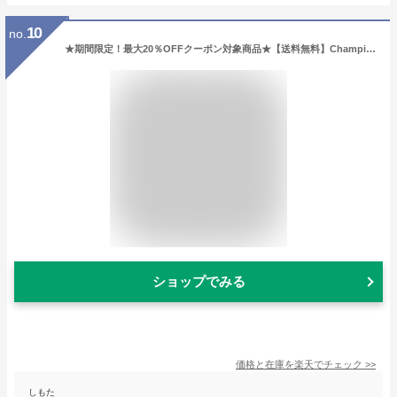
10
no.
★期間限定！最大20％OFFクーポン対象商品★【送料無料】Champion(チャンピオン) ストレッチ コーデュロイ クライミング リブ付 ロングパンツ ストレッチパンツ ジョガーパンツ メンズ レディース【コンビニ受取対応商品】父の日 プレゼント
ショップでみる
価格と在庫を
楽天
でチェック
>>
しもた