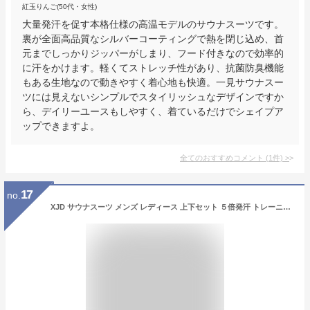
紅玉りんご(50代・女性)
大量発汗を促す本格仕様の高温モデルのサウナスーツです。
裏が全面高品質なシルバーコーティングで熱を閉じ込め、首
元までしっかりジッパーがしまり、フード付きなので効率的
に汗をかけます。軽くてストレッチ性があり、抗菌防臭機能
もある生地なので動きやすく着心地も快適。一見サウナスー
ツには見えないシンプルでスタイリッシュなデザインですか
ら、デイリーユースもしやすく、着ているだけでシェイプア
ップできますよ。
全てのおすすめコメント
(
1
件)
>
17
no.
XJD サウナスーツ メンズ レディース 上下セット ５倍発汗 トレーニングウェア ニオイなし 強力発汗 ランニングウェア 洗濯可 男女兼用 冷感タオル付き (ブラック（男性）, L)