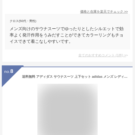
価格と在庫を
楽天
でチェック
>>
クロス(50代・男性)
メンズ向けのサウナスーツでゆったりとしたシルエットで効
率よく発汗作用をうみだすことができてカラーリングもチョ
イスできて着こなしやすいです。
全てのおすすめコメント
(
1
件)
>
8
no.
送料無料 アディダス サウナスーツ 上下セット adidas メンズ レディース SAUNA SUIT SET 減量 ダイエット 発汗 軽量 プルオーバー ロングパンツ セットアップ 上下組 トレーニング ウェア adiSS01-V2 14%off