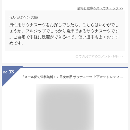
価格と在庫を
楽天
でチェック
>>
れんれん(40代・女性)
男性用サウナスーツをお探しでしたら、こちらはいかがでし
ょうか。フルジップでしっかり発汗できるサウナスーツです
。ご自宅で手軽に洗濯ができるので、使い勝手もよくおすす
めです。
全てのおすすめコメント
(
1
件)
>
13
no.
「メール便で送料無料！」男女兼用 サウナスーツ 上下セット レディース メンズ 発汗 減量 脂肪燃焼 3XLまで シルバーコーディング おしゃれ 代謝アップ スポーツウエア レディース メンズ おしゃれ ジムウエア トレーニング 筋トレ ダイエット 抗菌防臭 上下セット