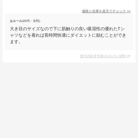
価格と在庫を
楽天
でチェック
>>
あみーみ(40代・女性)
大き目のサイズなので下に肌触りの良い吸湿性の優れたTシ
ャツなどを着れば長時間快適にダイエットに励むことができ
ます。
全てのおすすめコメント
(
1
件)
>