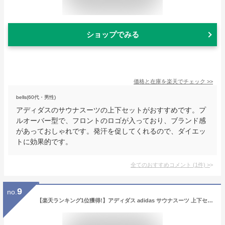
ショップでみる
価格と在庫を
楽天
でチェック
>>
bells(60代・男性)
アディダスのサウナスーツの上下セットがおすすめです。プ
ルオーバー型で、フロントのロゴが入っており、ブランド感
があっておしゃれです。発汗を促してくれるので、ダイエッ
トに効果的です。
全てのおすすめコメント
(
1
件)
>
9
no.
【楽天ランキング1位獲得!】アディダス adidas サウナスーツ 上下セット メンズ レディース SAUNA SUIT 減量 ダイエット 発汗 撥水 プルオーバー ロングパンツ セットアップ 上下組 トレーニングウェア adiSS01-V2