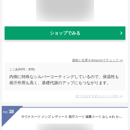
ショップでみる
価格と在庫を
Amazon
でチェック
>>
ここあ(50代・女性)
内側に特殊なシルバーコーティングしているので、保温性も
発汗作用も高く、基礎代謝のアップにもつながります。
全てのおすすめコメント
(
1
件)
>
18
no.
サウナスーツ メンズ レディース 発汗スーツ 減量スーツ おしゃれ かっこいい トレーニングウェア 男女兼用 ジャージ素材 ダイエットウェア 大きいサイズ 高発汗力 燃焼サポート ランニング ウォーキング 筋トレ 散歩