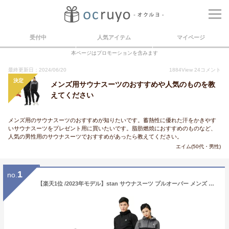
受付中
人気アイテム
マイページ
本ページはプロモーションを含みます
最終更新日：2024/06/20
1884
View
24
コメント
決定
メンズ用サウナスーツのおすすめや人気のものを教
えてください
メンズ用のサウナスーツのおすすめが知りたいです。蓄熱性に優れた汗をかきやす
いサウナスーツをプレゼント用に買いたいです。脂肪燃焼におすすめのものなど、
人気の男性用のサウナスーツでおすすめがあったら教えてください。
エイム(50代・男性)
1
no.
【楽天1位 /2023年モデル】stan サウナスーツ プルオーバー メンズ レディース ダイエット 大きいサイズ 男女兼用 洗える 洗濯 燃焼 おしゃれ トレーニングウェア 上下セット おすすめ ストレッチ 筋トレ 汗 有酸素運動 ランニングウェア 2l 3l 4l フード ダイエットウェア