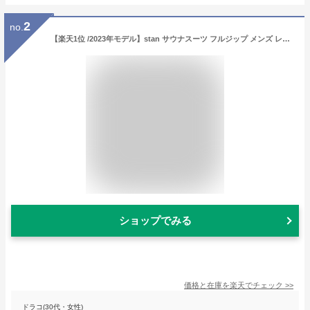
2
no.
【楽天1位 /2023年モデル】stan サウナスーツ フルジップ メンズ レディース ダイエット 大きいサイズ 男女兼用 洗える 洗濯 おしゃれ 燃焼 トレーニングウェア 上下セット おすすめ ストレッチ 筋トレ 汗 ジョギングウェア 2l 3l 4l 減量 有酸素運動 ランニングウェア
ショップでみる
価格と在庫を
楽天
でチェック
>>
ドラコ(30代・女性)