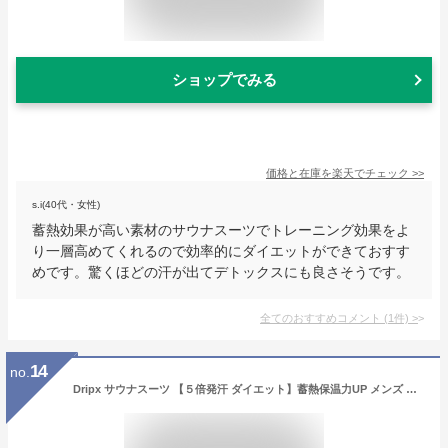
ショップでみる
価格と在庫を
楽天
でチェック
>>
s.i(40代・女性)
蓄熱効果が高い素材のサウナスーツでトレーニング効果をよ
り一層高めてくれるので効率的にダイエットができておすす
めです。驚くほどの汗が出てデトックスにも良さそうです。
全てのおすすめコメント
(
1
件)
>
14
no.
Dripx サウナスーツ 【５倍発汗 ダイエット】蓄熱保温力UP メンズ レディース 4XLブラック