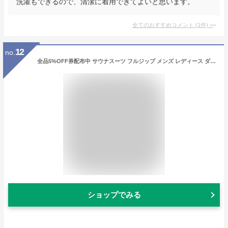
洗濯もできるので、清潔に着用できてよいと思います。
全てのおすすめコメント
(
1
件)
>
12
no.
全品5%OFF券配布中 サウナスーツ フルジップ メンズ レディース ダイエット 男女兼用 洗える おしゃれ ダイエットウェア ストレッチ 洗濯可 大きいサイズ ランニング ウォーキング 筋トレ 汗 ジョギング ボクシング ユニセックス NAMS-3900
ショップでみる