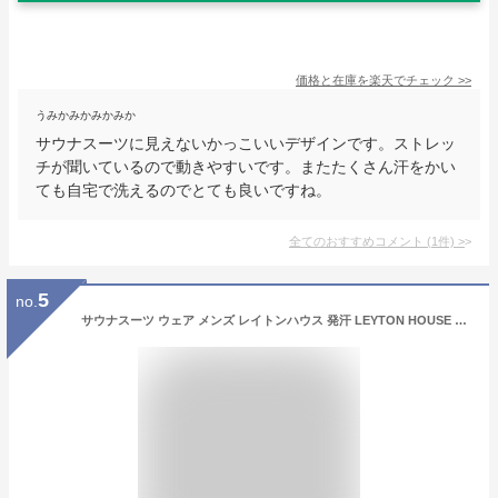
価格と在庫を
楽天
でチェック
>>
うみかみかみかみか
サウナスーツに見えないかっこいいデザインです。ストレッ
チが聞いているので動きやすいです。またたくさん汗をかい
ても自宅で洗えるのでとても良いですね。
全てのおすすめコメント
(
1
件)
>
5
no.
サウナスーツ ウェア メンズ レイトンハウス 発汗 LEYTON HOUSE フード 上下セット ジャケット 軽い ダイエット 筋トレ 防寒 洗濯可 LD-202M