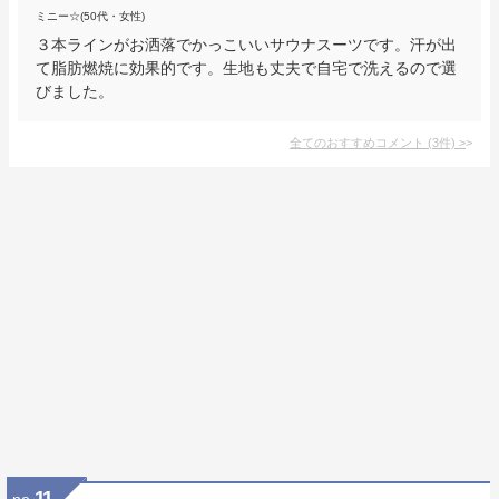
ミニー☆(50代・女性)
３本ラインがお洒落でかっこいいサウナスーツです。汗が出
て脂肪燃焼に効果的です。生地も丈夫で自宅で洗えるので選
びました。
全てのおすすめコメント
(
3
件)
>
11
no.