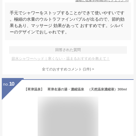
価格と在庫を
Amazon
でチェック
>>
手元でシャワーをストップすることができて使いやすいです
。極細の水量のウルトラファインバブルが出るので、節約効
果もあり、マッサージ 効果があって おすすめです。シルバ
ーのデザインでおしゃれです。
回答された質問
節水シャワーヘッド｜寒くない・温まるおすすめを教えて！
全てのおすすめコメント
(
1
件)
>
10
no.
【草津温泉】 草津名湯の湯・濃縮温泉 （天然温泉濃縮液）300ml