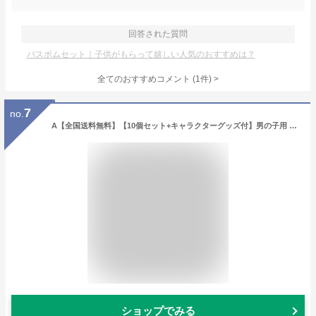
回答された質問
バスボムセット｜子供がもらって嬉しい人気のおすすめは？
全てのおすすめコメント
(
1
件)
>
7
no.
A【全国送料無料】【10個セット+キャラクターグッズ付】男の子用 キャラクター バスボール 福袋 10個入り 入浴剤 入浴料 お風呂 お風呂遊び 子供 おもちゃ マスコット 詰め合わせ プレゼント ギフト 贈り物 バスボム【A倉庫】
ショップでみる