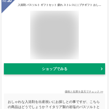
20
no.
入浴剤 バスソルト ギフトセット 疲れ ストレスに | プチギフト おしゃれ ギフト お返し プレゼント お礼 女性 引っ越し 挨拶 結婚祝い 退職祝い バスセット 出産内祝い お祝い 誕生日 バスグッズ お風呂 お風呂グッズ リラックス 【GIFT】
ショップでみる
価格と在庫を
楽天
でチェック
>>
おしゃれな入浴剤を出産祝いにお探しとの事ですが、こちら
の商品はどうでしょうか？イタリア製の岩塩のバスソルトと