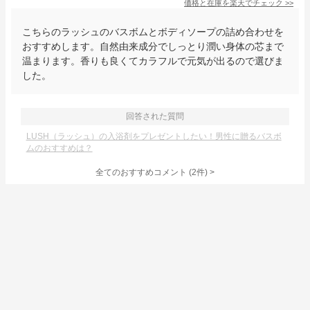
価格と在庫を
楽天
でチェック
>>
こちらのラッシュのバスボムとボディソープの詰め合わせを
おすすめします。自然由来成分でしっとり潤い身体の芯まで
温まります。香りも良くてカラフルで元気が出るので選びま
した。
回答された質問
LUSH（ラッシュ）の入浴剤をプレゼントしたい！男性に贈るバスボ
ムのおすすめは？
全てのおすすめコメント
(
2
件)
>