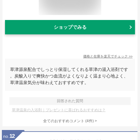
ショップでみる
価格と在庫を
楽天
でチェック
>>
草津源泉配合でしっとり保湿してくれる草津の湯入浴剤です
。炭酸入りで爽快かつ血流がよくなりよく温まり心地よく、
草津温泉気分が味わえておすすめです。
回答された質問
草津温泉の入浴剤｜プレゼントに喜ばれるおすすめは？
全てのおすすめコメント
(
4
件)
>
12
no.