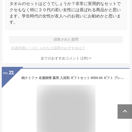
タオルのセットはどうでしょうか？非常に実用的なセットで
クセもなく特に２０代の若い女性には喜ばれる商品かと思い
ます。学生時代の女性が友人へのお祝いにお勧めかと思いま
す。
回答された質問
出産内祝い｜おしゃれな入浴剤のおすすめは？
全てのおすすめコメント
(
1
件)
>
21
no.
純ケミファ 名湯旅情 薬用 入浴剤 ギフトセット MSN-50 ギフト プレゼント 贈り物 贈答 包装 熨斗 のし 無料 【LOI】