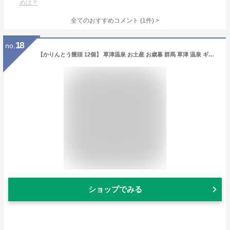
めは？
全てのおすすめコメント
(
1
件)
>
18
no.
【かりんとう饅頭 12個】 草津温泉 お土産 お歳暮 群馬 草津 温泉 ギフト プレゼント お土産 観光 旅行 旅館 ホテル 老舗 饅頭 かりんとう 黒糖 和菓子 優良県名産 群馬県推奨 菓子 銘菓
ショップでみる