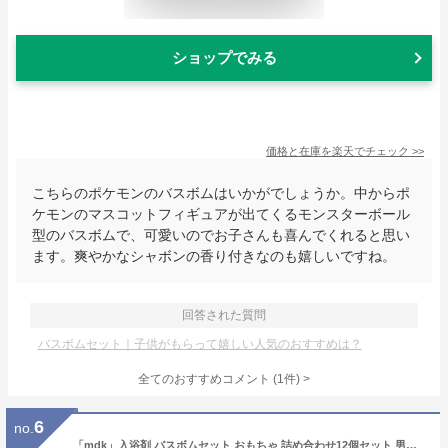
ショップでみる
価格と在庫を
楽天
でチェック
>>
こちらのポケモンのバスボムはいかがでしょうか。中からポ
ケモンのマスコットフィギュアが出てくるモンスターボール
型のバスボムで、可愛いのでお子さんも喜んでくれると思い
ます。爽やかなシャボンの香り付きなのも嬉しいですね。
回答された質問
バスボムセット｜子供がもらって嬉しい人気のおすすめは？
全てのおすすめコメント
(
1
件)
>
6
no.
「mdk」入浴剤 バスボムセット おもちゃ 詰め合わせ12個セット 男の子用 中身はおまかせ 子供用入浴剤 お得 子供用 バスボール キャラクター お風呂遊び