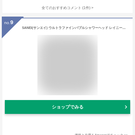
全てのおすすめコメント
(
1
件)
>
9
no.
SANEI(サンエイ) ウルトラファインバブルシャワーヘッド レイニーメタリック 極細水流 手元ストップ 節水 日本製 PS3136-81XA-CDP シルバーメッキ
ショップでみる