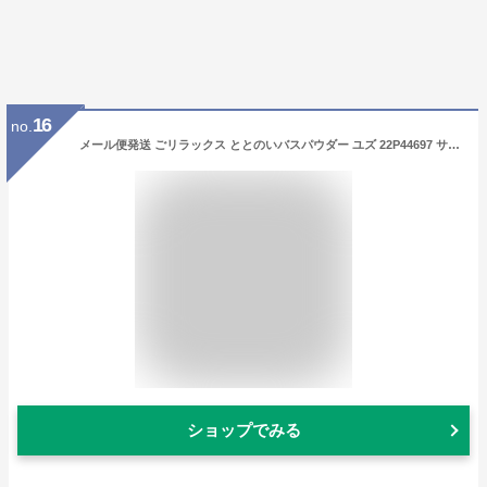
16
no.
メール便発送 ごリラックス ととのいバスパウダー ユズ 22P44697 サウナ サ活 入浴剤 お風呂 バスグッズ バス用品 雑貨 かわいい パイン
ショップでみる