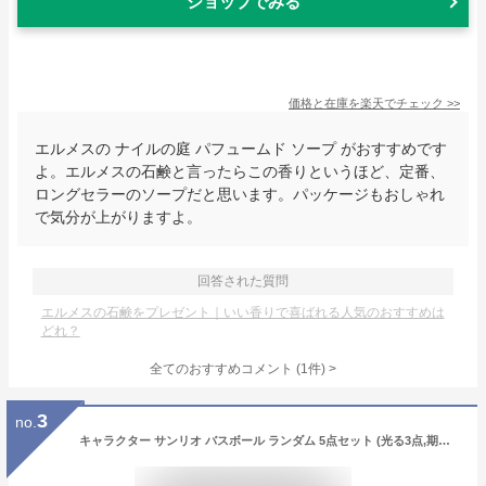
ショップでみる
価格と在庫を
楽天
でチェック
>>
エルメスの ナイルの庭 パフュームド ソープ がおすすめです
よ。エルメスの石鹸と言ったらこの香りというほど、定番、
ロングセラーのソープだと思います。パッケージもおしゃれ
で気分が上がりますよ。
回答された質問
エルメスの石鹸をプレゼント｜いい香りで喜ばれる人気のおすすめは
どれ？
全てのおすすめコメント
(
1
件)
>
3
no.
キャラクター サンリオ バスボール ランダム 5点セット (光る3点,期間限定2点) シュワたま 詰め合わせ 光る 入浴剤 子供 男の子 女の子 セット プレゼント 福袋 光る 期間限定 限定シリーズ