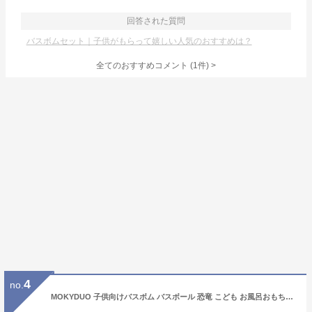
回答された質問
バスボムセット｜子供がもらって嬉しい人気のおすすめは？
全てのおすすめコメント
(
1
件)
>
4
no.
MOKYDUO 子供向けバスボム バスボール 恐竜 こども お風呂おもちゃ 知育 炭酸入浴剤 ギフトセット 詰め合わせ 誕生日 こどもの日 お祭り 成人の日 クリスマス 男の子 女の子 カラフル BOX付き 9個バスボムと3個おもちゃ セット (絶滅恐竜)