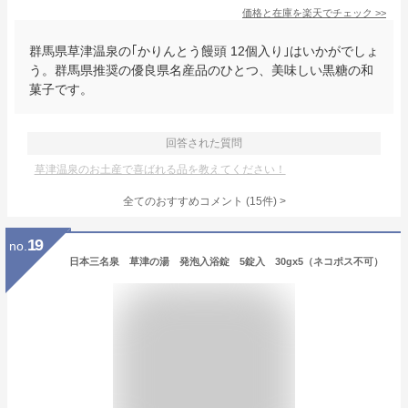
価格と在庫を
楽天
でチェック
>>
群馬県草津温泉の｢かりんとう饅頭 12個入り｣はいかがでしょ
う。群馬県推奨の優良県名産品のひとつ、美味しい黒糖の和
菓子です。
回答された質問
草津温泉のお土産で喜ばれる品を教えてください！
全てのおすすめコメント
(
15
件)
>
19
no.
日本三名泉 草津の湯 発泡入浴錠 5錠入 30gx5（ネコポス不可）