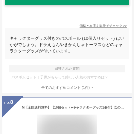
価格と在庫を
楽天
でチェック
>>
キャラクターグッズ付きのバスボール (10個入りセット) はい
かがでしょう。ドラえもんやきかんしゃトーマスなどのキャ
ラクターグッズが付いています。
回答された質問
バスボムセット｜子供がもらって嬉しい人気のおすすめは？
全てのおすすめコメント
(
1
件)
>
8
no.
M【全国送料無料】【10個セット+キャラクターグッズ1個付】女の子用 キャラクター バスボール 福袋 10個入り 入浴剤 入浴 お風呂 お風呂遊び 子供 おもちゃ マスコット 詰め合わせ プレゼント ギフト 贈り物 バスボム※北海道、沖縄・離島は別途送料が必要【M倉庫】