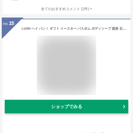
全てのおすすめコメント
(
2
件)
>
15
no.
LUSH ヘイ バン！ ギフト イースター バスボム ボディソープ 固形 石鹸 シャワージェル 自然由来 コスメ セット コフレ ラッシュ 公式
ショップでみる