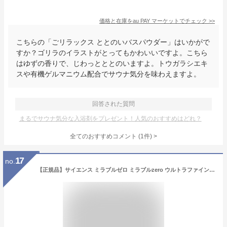
価格と在庫を
au PAY マーケット
でチェック
>>
こちらの「ごリラックス ととのいバスパウダー」はいかがで
すか？ゴリラのイラストがとってもかわいいですよ。こちら
はゆずの香りで、じわっとととのいますよ。トウガラシエキ
スや有機ゲルマニウム配合でサウナ気分を味わえますよ。
回答された質問
まるでサウナ気分な入浴剤をプレゼント！人気のおすすめはどれ？
全てのおすすめコメント
(
1
件)
>
17
no.
【正規品】サイエンス ミラブルゼロ ミラブルzero ウルトラファインバブル シャワーヘッド 塩素除去機能 トルネードスティック ミスト 止水ボタン シリアルナンバー入り ミラブル ミラブルプラス ラッピング可 最新モデル シャワーじゃないシャワー