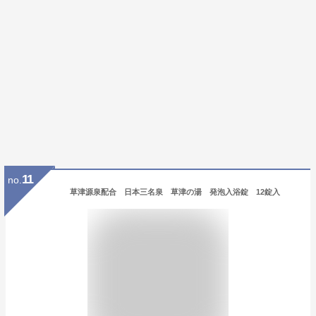
11
no.
草津源泉配合 日本三名泉 草津の湯 発泡入浴錠 12錠入