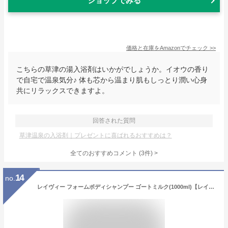
ショップでみる
価格と在庫を
Amazon
でチェック
>>
こちらの草津の湯入浴剤はいかがでしょうか。イオウの香り
で自宅で温泉気分♪ 体も芯から温まり肌もしっとり潤い心身
共にリラックスできますよ。
回答された質問
草津温泉の入浴剤｜プレゼントに喜ばれるおすすめは？
全てのおすすめコメント
(
3
件)
>
14
no.
レイヴィー フォームボディシャンプー ゴートミルク(1000ml)【レイヴィー】[保湿 ヤギミルク 乾燥肌 弱酸性 泡タイプ]