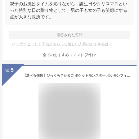
親子のお風呂タイムを彩りながら、誕生日やクリスマスとい
った特別な日の贈り物として、男の子も女の子も笑顔にする
点が大きな長所です。
回答された質問
バスボムセット｜子供がもらって嬉しい人気のおすすめは？
全てのおすすめコメント
(
2
件)
>
5
no.
【選べる個数】びっくら？たまご ポケットモンスター ポケモンフィギュアコレクション シャボンのかおり 1個入 入浴剤 バスボール キャラクター マスコット ピカチュウ ニャオハ ホゲータ クワッス ピチュー ポッチャマ イーブイ ミュウ