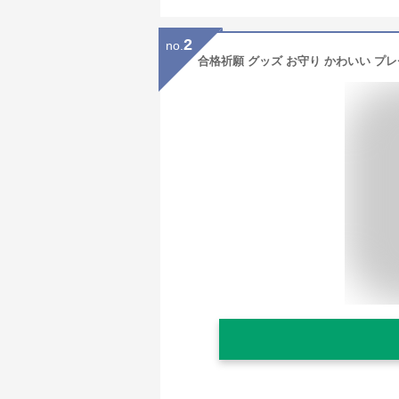
2
no.