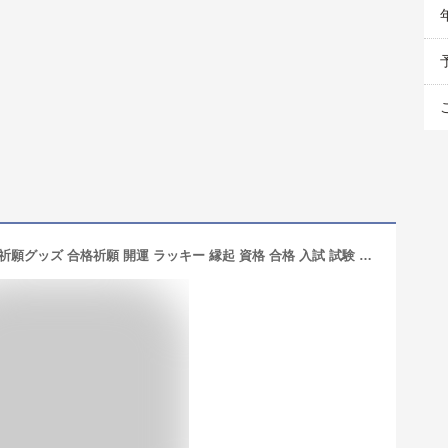
合格祈願 グッズ 開運グッズ 鉛筆 合格祈願グッズ 合格祈願 開運 ラッキー 縁起 資格 合格 入試 試験 受験 祈願 学業成就/国家試験 国家資格 大学受験 高校受験 入学 資格合格鉛筆 合格縁筆