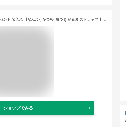
合格祈願 グッズ お守り かわいい プレゼント 名入れ 【なんようかつら( 勝つ !) だるま ストラップ 】 名前入り ギフト 受験 合格 祈願 絵馬 キーホルダー 可愛い 必勝 スマホ 受験グッズ 受験生 落ちない ダルマ 名入り 友達 プチギフト 名 名前 入り 入れ 先生 生徒 達磨
ショップでみる