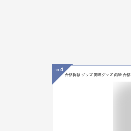
4
no.