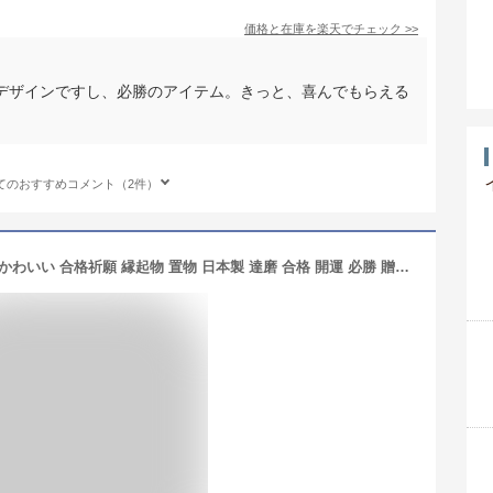
価格と在庫を
楽天
でチェック
>>
デザインですし、必勝のアイテム。きっと、喜んでもらえる
てのおすすめコメント（2件）
ダルマ おきあがりこぼし 和紙 お正月 かわいい 合格祈願 縁起物 置物 日本製 達磨 合格 開運 必勝 贈り物 必勝祈願 受験 ギフト お祝い|起き上がりこぼし だるま