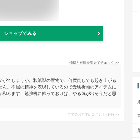
ショップでみる
価格と在庫を
楽天
でチェック
>>
かがでしょうか。和紙製の置物で、何度倒しても起き上がる
せん。不屈の精神を表現しているので受験祈願のアイテムに
が和みます。勉強机に飾っておけば、やる気が出そうだと思
全てのおすすめコメント
(
1
件)
>