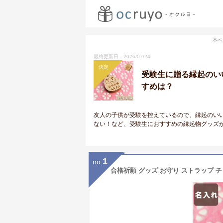
本ペ
最終更新日：2026/07/24
決定
受験生に贈る縁起のい
すめは？
友人の子供が受験を控えているので、縁起のい
ない！など、受験生におすすめの縁起物グッズ
1
no.