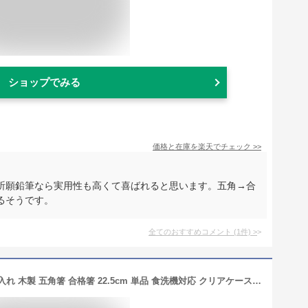
ショップでみる
価格と在庫を
楽天
でチェック
>>
祈願鉛筆なら実用性も高くて喜ばれると思います。五角→合
るそうです。
全てのおすすめコメント
(
1
件)
>
【SALE期間最大P46倍】 合格祈願 名入れ 木製 五角箸 合格箸 22.5cm 単品 食洗機対応 クリアケース入り mocca もっか 箱入り 受験 受験生 応援 合格 名前 ネーム 入り 食洗機 縁起 五角 御守り 必勝 ギフト 贈り物 記念品 正月 迎春 おせち 2025 福袋 初売り