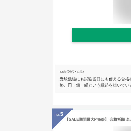
zazie(50代・女性)
受験勉強にも試験当日にも使える合格
格、円・鉛→縁という縁起を担いでい
5
no.