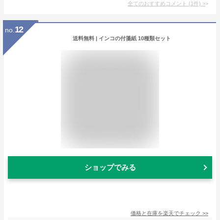
全てのおすすめコメント
(
1
件)
>
12
no.
送料無料 | インコの付箋紙 10種類セット
ショップでみる
価格と在庫を
楽天
でチェック
>>