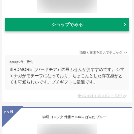
ショップでみる
価格と在庫を
楽天
でチェック
>>
bells(60代・男性)
BIRDMORE（バードモア）の豆ふせんがおすすめです。シマ
エナガがモチーフになっており、ちょこんとした存在感がと
ても可愛らしいです。プチギフトに最適です。
全てのおすすめコメント
(
1
件)
>
6
no.
学研 ヨロシク 付箋 m 03462 ぱんだ ブルー