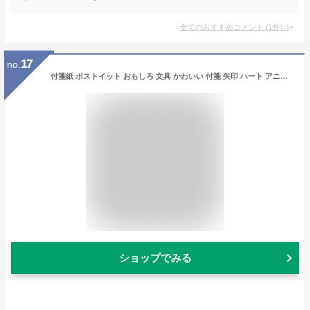
全てのおすすめコメント
(
1
件)
>
17
no.
付箋紙 ポストイット おもしろ 文具 かわいい 付箋 矢印 ハート アニマル雑貨 200枚 ネコポス hmp-033
ショップでみる