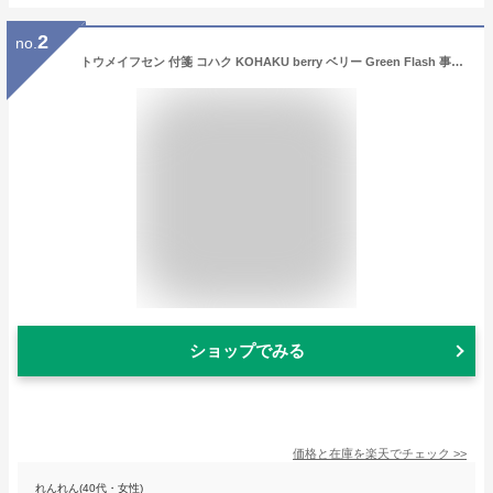
2
no.
トウメイフセン 付箋 コハク KOHAKU berry ベリー Green Flash 事務用品 おしゃれ文具 かわいい フルーツ メール便可
ショップでみる
価格と在庫を
楽天
でチェック
>>
れんれん(40代・女性)