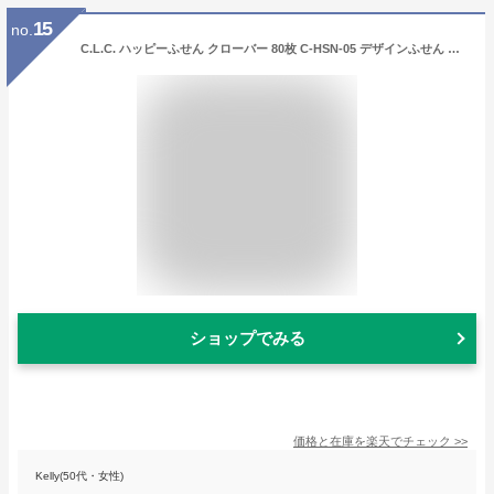
15
no.
C.L.C. ハッピーふせん クローバー 80枚 C-HSN-05 デザインふせん ふせん インデックス メモ ノート
ショップでみる
価格と在庫を
楽天
でチェック
>>
Kelly(50代・女性)