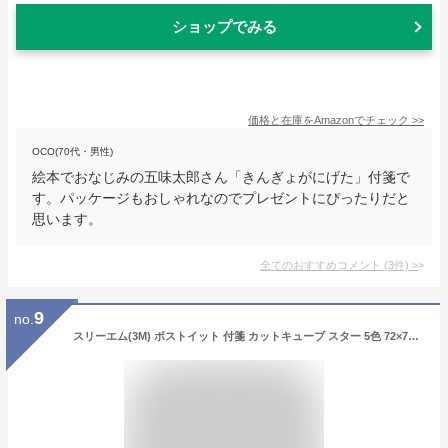
ショップでみる
価格と在庫を
Amazon
でチェック
>>
OCO(70代・男性)
絵本でおなじみの五味太郎さん「きんぎょがにげた」付箋で
す。パッケージもおしゃれなのでプレゼントにぴったりだと
思います。
全てのおすすめコメント
(
3
件)
>
9
no.
スリーエム(3M) ポストイット 付箋 カットキューブ スター 5色 72×72mm 225枚×1パッド CC-32