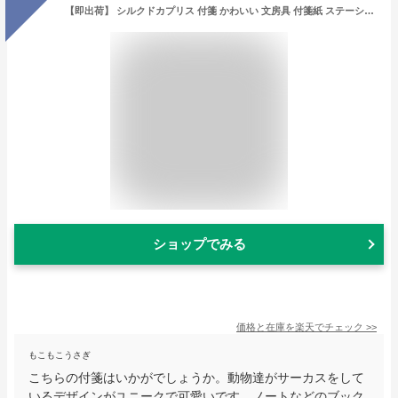
【即出荷】 シルクドカプリス 付箋 かわいい 文房具 付箋紙 ステーショナリー ポストイット ふせん 事務用品 紙製品 文具 付箋セット メモ プチギフト 動物 アニマル 犬 プードル ライオン ゾウ 馬 サーカス プレゼント PFBS2500 SPICE スパイス 【定形外郵便送料無料】
ショップでみる
価格と在庫を
楽天
でチェック
>>
もこもこうさぎ
こちらの付箋はいかがでしょうか。動物達がサーカスをして
いるデザインがユニークで可愛いです。ノートなどのブック