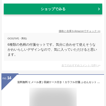
ショップでみる
価格と在庫を
Amazon
でチェック
>>
OCO(70代・男性)
6種類の色柄の付箋セットです。気分に合わせて使えそうな
かわいらしいデザインなので、気に入っていただけると思い
ます。
全てのおすすめコメント
(
1
件)
>
14
no.
送料無料 !( メール便 ) 収納ケース付き！カラフル付箋 ふせんセット 大きな付箋メモ＆矢印付き細長タイプ【 付箋紙 メモ帳 インデックス 文具 筆記用具 事務 会社 学校 景品 便利 】 送料込 ◇ ロングタイプふせんセット