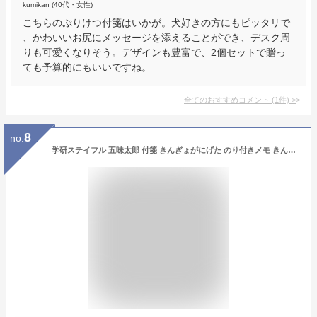
kumikan (40代・女性)
こちらのぷりけつ付箋はいかが。犬好きの方にもピッタリで
、かわいいお尻にメッセージを添えることができ、デスク周
りも可愛くなりそう。デザインも豊富で、2個セットで贈っ
ても予算的にもいいですね。
全てのおすすめコメント
(
1
件)
>
8
no.
学研ステイフル 五味太郎 付箋 きんぎょがにげた のり付きメモ きんぎょ キャンディ CM04001