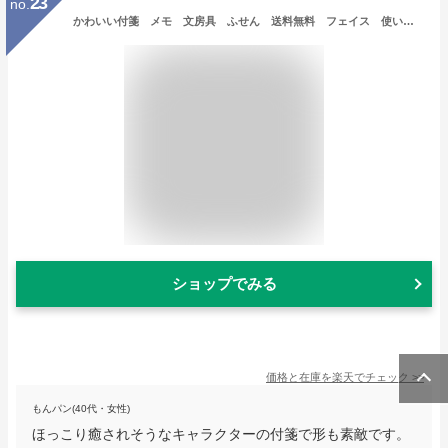
23
no.
かわいい付箋 メモ 文房具 ふせん 送料無料 フェイス 使いやすい キャラクター キッズ 学校 備品
ショップでみる
価格と在庫を
楽天
でチェック
>>
もんパン(40代・女性)
ほっこり癒されそうなキャラクターの付箋で形も素敵です。