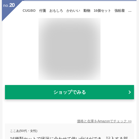
20
no.
CUGBO 付箋 おもしろ かわいい 動物 16個セット 強粘着 ノート メモ帳 手帳 付箋紙 メモ用紙 ふせん メッセージカード 文房具 超徳用 400枚 (タイプ2)
ショップでみる
価格と在庫を
Amazon
でチェック
>>
ここあ(50代・女性)
16種類セットで状況に合わせて使い分けができ、記入する部