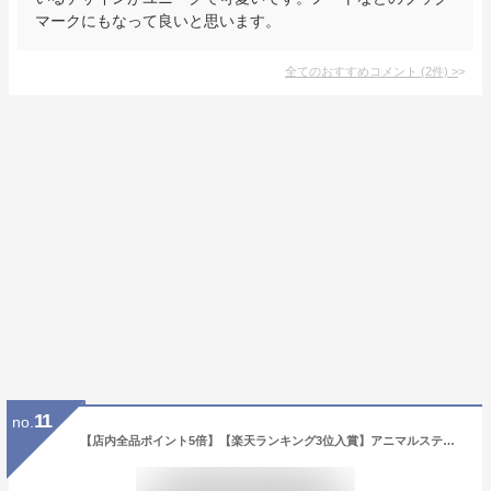
マークにもなって良いと思います。
全てのおすすめコメント
(
2
件)
>
11
no.
【店内全品ポイント5倍】【楽天ランキング3位入賞】アニマルスティッキーメモ /付箋/動物/クラフト紙/40枚《おしゃれ/大人/かわいい/可愛い》【メール便あす楽対象外】