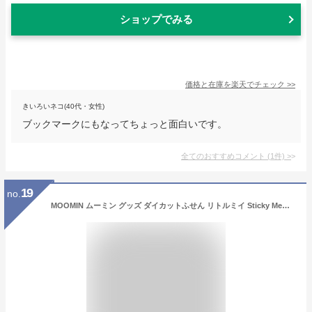
ショップでみる
価格と在庫を
楽天
でチェック
>>
きいろいネコ(40代・女性)
ブックマークにもなってちょっと面白いです。
全てのおすすめコメント
(
1
件)
>
19
no.
MOOMIN ムーミン グッズ ダイカットふせん リトルミイ Sticky Memo 付箋 かわいい おしゃれ 文房具 ステーショナリー 雑貨 北欧 プレゼント