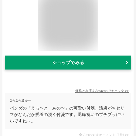
ショップでみる
価格と在庫を
Amazon
でチェック
>>
ひなひなみゅー
パンダの「えっ〜と あの〜」の可愛い付箋。遠慮がちセリ
フがなんだか愛着の湧く付箋です。退職祝いのプチプラにい
いですね～。
全てのおすすめコメント
(
1
件)
>