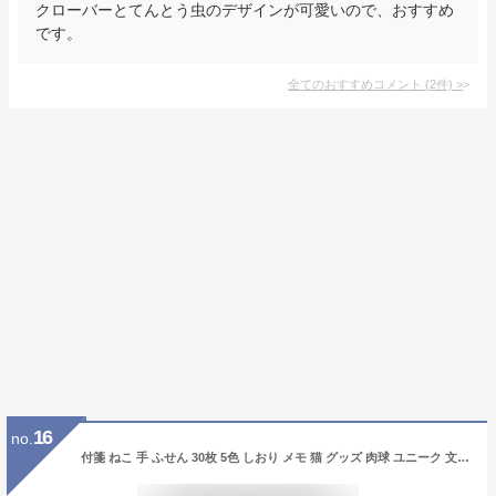
クローバーとてんとう虫のデザインが可愛いので、おすすめ
です。
全てのおすすめコメント
(
2
件)
>
16
no.
付箋 ねこ 手 ふせん 30枚 5色 しおり メモ 猫 グッズ 肉球 ユニーク 文房具 メール便対応 hmp-044