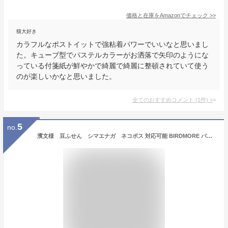
価格と在庫を
Amazon
でチェック
>>
猫大好き
カラフルなポストイットで強粘着パワーでいいなと思いまし
た。キューブ型でパステルカラーがお洒落で矢印のようにな
っている付箋紙が鮮やかで綺麗で綺麗に整頓されていて使う
のが楽しいかなと思いました。
全てのおすすめコメント
(
1
件)
>
5
no.
濱文様 豆ふせん シマエナガ ネコポス 対応可能 BIRDMORE バードモア 鳥用品 鳥グッズ 雑貨 鳥 とり プレゼント