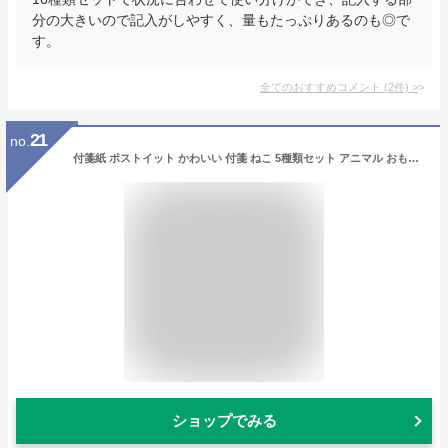
分の大きいので記入がしやすく、量もたっぷりあるのも◎で
す。
全てのおすすめコメント
(
2
件)
>
21
no.
付箋紙 ポストイット かわいい 付箋 ねこ 5種類セット アニマル おもしろ 文具 雑貨 150枚 hmp-038
ショップでみる