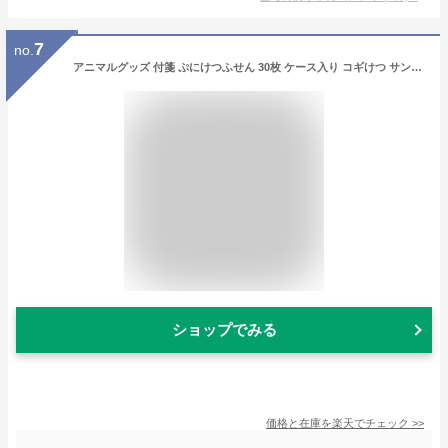
7
no.
アニマルグッズ 付箋 ぷにけつふせん 30枚 ケース入り コギけつ サンスター文具 可愛い 犬雑貨 グッズ メール便可 シネマコレクション
ショップでみる
価格と在庫を
楽天
でチェック
>>