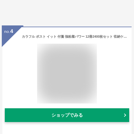
4
no.
カラフル ポスト イット 付箋 強粘着パワー 12冊2400枚セット 収納ケース付 付箋 超徳用 ノート キューブ パステルカラー
ショップでみる