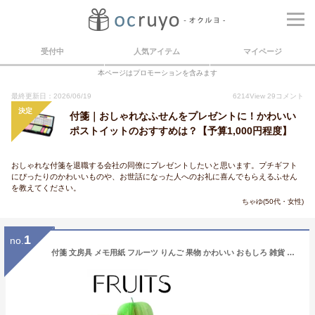
受付中
人気アイテム
マイページ
本ページはプロモーションを含みます
最終更新日：2026/06/19
6214
View
29
コメント
決定
付箋｜おしゃれなふせんをプレゼントに！かわいい
ポストイットのおすすめは？【予算1,000円程度】
おしゃれな付箋を退職する会社の同僚にプレゼントしたいと思います。プチギフト
にぴったりのかわいいものや、お世話になった人へのお礼に喜んでもらえるふせん
を教えてください。
ちゃゆ(50代・女性)
1
no.
付箋 文房具 メモ用紙 フルーツ りんご 果物 かわいい おもしろ 雑貨 パーティ 大人 女子 全6種 hmp-014