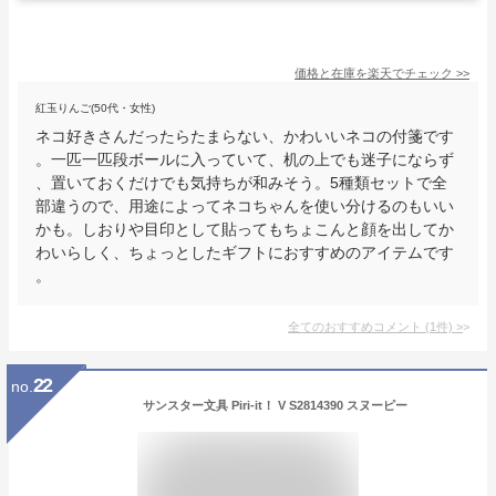
価格と在庫を
楽天
でチェック
>>
紅玉りんご(50代・女性)
ネコ好きさんだったらたまらない、かわいいネコの付箋です
。一匹一匹段ボールに入っていて、机の上でも迷子にならず
、置いておくだけでも気持ちが和みそう。5種類セットで全
部違うので、用途によってネコちゃんを使い分けるのもいい
かも。しおりや目印として貼ってもちょこんと顔を出してか
わいらしく、ちょっとしたギフトにおすすめのアイテムです
。
全てのおすすめコメント
(
1
件)
>
22
no.
サンスター文具 Piri‐it！ V S2814390 スヌーピー