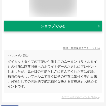
ショップでみる
価格と在庫を
楽天
でチェック
>>
エイム(50代・男性)
ダイカットタイプの可愛い付箋！このムーミン（リトルミイ
）の付箋は以前同僚へのホワイトデーのお返しにプレゼント
しましたが、見た目の可愛らしさに喜んでくれた事は勿論、
独特の愛らしいフォルムで直ぐにその存在に気付く事が出来
、付箋としての実用的で備忘録的な映える存在感もお勧めポ
イントです。
全てのおすすめコメント
(
2
件)
>