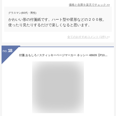
価格と在庫を
楽天
でチェック
>>
グラスマン(60代・男性)
かわいい形の付箋紙です。ハート型や星形などの２００枚。
使ったり見たりするだけで楽しくなると思います。
全てのおすすめコメント
(
1
件)
>
18
no.
付箋 おもしろ / スティッキーページマーカー ネッシー 48609【P10】/10P03Dec16【送料無料】