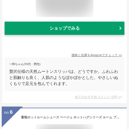
ショップでみる
価格と在庫を
Amazon
でチェック
>>
一郎ちゃん(70代・男性)
贅沢仕様の天然ムートンスリッパは、どうですか。ふわふわ
と肌触りも良く、人肌のようなぽかぽかとした、やさしいぬ
くもりで足元を包んでくれます。
全てのおすすめコメント
(
1
件)
>
6
no.
蓄熱ホットルームシューズ ベージュ ホットハグシリーズ ルーム ブーツ 蓄熱 熱吸収 ヒート 冷え性 足元 対策 暖かい ダウン おしゃれ デザイン アウトドア キャンプ CARESTAR