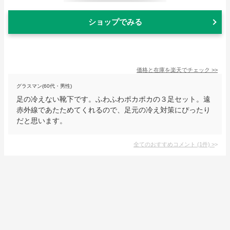
ショップでみる
価格と在庫を
楽天
でチェック
>>
グラスマン(60代・男性)
足の冷えない靴下です。ふわふわポカポカの３足セット。遠
赤外線であたためてくれるので、足元の冷え対策にぴったり
だと思います。
全てのおすすめコメント
(
1
件)
>