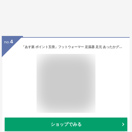
4
no.
「あす楽 ポイント五倍」フットウォーマー 足温器 足元 あったかグッズ FOOT WARMER 足元ヒーター フットヒータークッション 足 ウォーマー 暖房 足入れクッション 足元暖房グッズ 足ぽかグッズ 足枕 防寒 電源不要 ひざ下まで暖かい モコモコ ボア生地 男女兼用 2色
ショップでみる