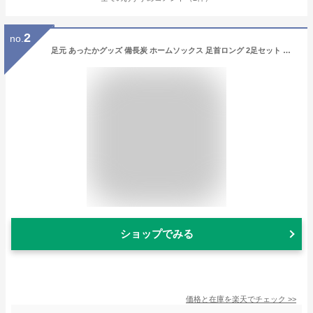
2
no.
足元 あったかグッズ 備長炭 ホームソックス 足首ロング 2足セット エンジ コジット 日本製 | 靴下 防寒 あったか靴下 くつした ルームソックス レディース 女性 厚手 暖かい 足冷え プレゼント ギフト 温活 冷えとり 冷え取り 温める 婦人 彼女 妻 母 母の日 花以外
ショップでみる
価格と在庫を
楽天
でチェック
>>