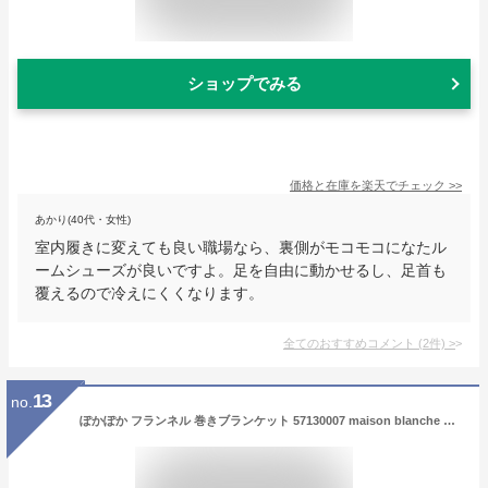
ショップでみる
価格と在庫を
楽天
でチェック
>>
あかり(40代・女性)
室内履きに変えても良い職場なら、裏側がモコモコになたル
ームシューズが良いですよ。足を自由に動かせるし、足首も
覆えるので冷えにくくなります。
全てのおすすめコメント
(
2
件)
>
13
no.
ぽかぽか フランネル 巻きブランケット 57130007 maison blanche メゾンブランシュ ピエニー イエロー | 巻く ブランケット スカート 膝掛け 肩掛け レディース メンズ ブランド 北欧 ふわふわ もこもこ あったか ボア 毛布 ひざ掛け ふわもこ 持ち運び おしゃれ かわいい ギフト