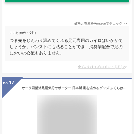
価格と在庫を
Amazon
でチェック
>>
ここあ(50代・女性)
つま先をじんわり温めてくれる足元専用のカイロはいかがで
しょうか。パンストにも貼ることができ、消臭剤配合で足の
においの心配もありません。
全てのおすすめコメント
(
1
件)
>
17
no.
オーラ岩盤浴足湯気分サポーター 日本製 足を温めるグッズ ふくらはぎ サポーター あったかグッズ 足元 温める