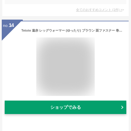
全てのおすすめコメント
(
1
件)
>
14
no.
Tetote 遠赤 レッグウォーマー (ゆったり) ブラウン 面ファスナー 巻付け サイズ調整 簡単 レディース メンズ 左右セット ふくらはぎ 冷え対策 介護
ショップでみる