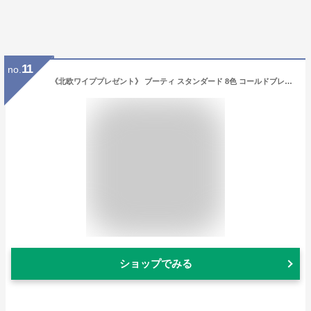
11
no.
《北欧ワイププレゼント》 ブーティ スタンダード 8色 コールドブレーカー ルームシューズ ポーランド ウール 100% COLDBREAKER Sheep by the Sea もこもこ ルームブーツ ロング ボア あったかグッズ 足 羊毛 北欧 室内 ブーツ
ショップでみる