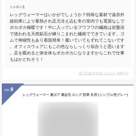
シャボン玉
レッグウォーマーはいかがでしょうか？特殊な素材で遠赤外
線効果により蓄熱され足元冷え込む冬の室内でも電源なしで
ポカポカ極暖です！中に入っているフワフワの繊維は岩盤浴
で使われる天然鉱石が練りこまれた繊維でできています。ゴ
ムで伸縮性もあり着脱簡単！履いていてもずれてこないです
。オフィスウェアにもこの色ならしっくり似合うと思います
。足を暖めると体全体もポカポカになりますからこれで仕事
もはかどれそう！
全てのおすすめコメント
(
4
件)
>
8
no.
レッグウォーマー 裏ボア 裏起毛 ロング 防寒 冬用 (シンプル/杢グレー)