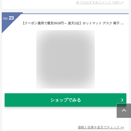
全てのおすすめコメント
(
1
件)
>
23
no.
【クーポン適用で最安2618円～ 楽天1位】ホットマット デスク 椅子 USB ミニ 持ち運び ホットカーペット 一人用 エネタンポ 足温器 あんか アンカ 足元ヒーター 電気マット 電気あんか 極薄 キャンプ 電気ひざ掛け ホットブランケット 防寒 アウトドア 冷え性対策 電気毛布
ショップでみる
価格と在庫を
楽天
でチェック
>>