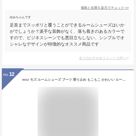
価格と在庫を
楽天
でチェック
>>
ゆみちゃんです
足首までスッポリと覆うことができるルームシューズはいか
がでしょうか？派手な装飾がなく、落ち着きのあるカラーで
すので、ビジネスシーンでも悪目立ちしない、シンプルでオ
シャレなデザインが特徴的なオススメ商品です
全てのおすすめコメント
(
1
件)
>
12
no.
moz モズ ルームシューズ ブーツ 滑り止め もこもこ かわいい ルームブーツ メンズ レディース スリッパ ムートンブーツ 北欧 スウェーデン おしゃれ 北欧 洗える ルームサンダル 来客用 モコモコ キャラクター