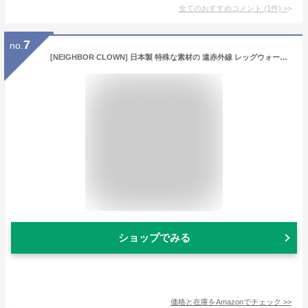
全てのおすすめコメント
(
1
件)
>
7
no.
[NEIGHBOR CLOWN] 日本製 特殊な素材の 遠赤外線 レッグウォーマー ロング あったか 防寒 極暖 防寒 冷え性 冷えとり 冷え対策 キルティング 柔らかナイロン RCステッカー付
ショップでみる
価格と在庫を
Amazon
でチェック
>>