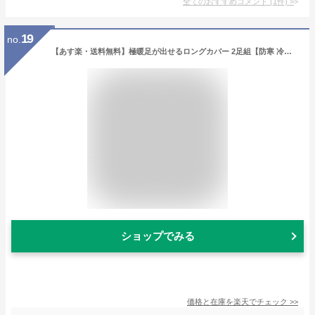
全てのおすすめコメント
(
1
件)
>
19
no.
【あす楽・送料無料】極暖足が出せるロングカバー 2足組【防寒 冷え性 ソックス 靴下 レッグウォーマー 毛布 足先 暖かい 寝る 足 室内用 睡眠 冷え取り靴下 あったか あたたかい 脚 もこもこ グッズ あったかグッズ グッズ アイテム 冬 足元 寒い 冷え対策 ブラウン 茶色】
ショップでみる
価格と在庫を
楽天
でチェック
>>