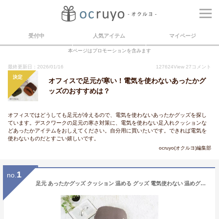
受付中
人気アイテム
マイページ
本ページはプロモーションを含みます
最終更新日：2026/01/16
127624
View
27
コメント
決定
オフィスで足元が寒い！電気を使わないあったかグ
ッズのおすすめは？
オフィスではどうしても足元が冷えるので、電気を使わないあったかグッズを探し
ています。デスクワークの足元の寒さ対策に、電気を使わない足入れクッションな
どあったかアイテムをおしえてください。自分用に買いたいです。できれば電気を
使わないものだとすごい嬉しいです。
ocruyo(オクルヨ)編集部
1
no.
足元 あったかグッズ クッション 温める グッズ 電気使わない 温めグッズ 冷え対策 足入れ あったか 暖かい テレワーク 足 フットウォーマー 厚手 ふわふわ リビング パソコン フロア かわいい おしゃれ やわらか オフィス 洗える 足ぽかクッション 足入れクッション