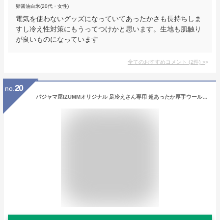
卵醤油白米(20代・女性)
電気を使わないグッズになっていてあったかさも長持ちしま
すし冷え性対策にもうってつけかと思います。生地も肌触り
が良いものになっています
全てのおすすめコメント
(
2
件)
>
20
no.
パジャマ屋IZUMMオリジナル 足冷えさん専用 超あったか厚手ウールふかふかパイルソックス 消臭性の高い上質メリノウール採用 冬のマストくつした 日本製