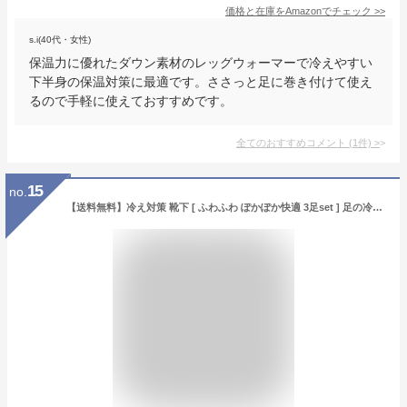
価格と在庫を
Amazon
でチェック
>>
s.i(40代・女性)
保温力に優れたダウン素材のレッグウォーマーで冷えやすい
下半身の保温対策に最適です。ささっと足に巻き付けて使え
るので手軽に使えておすすめです。
全てのおすすめコメント
(
1
件)
>
15
no.
【送料無料】冷え対策 靴下 [ ふわふわ ぽかぽか快適 3足set ] 足の冷えない あったか 靴下 暖かい ソックス 足 足先 つま先 足元 冷え性 冷え取り 冷えとり冷え取り靴下ひえとり靴下 冷えとり靴下 足首 温め 遠赤外線 防寒 くつ下 暖かい靴下 あったかい靴下