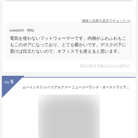
価格と在庫を
楽天
でチェック
>>
bells(60代・男性)
電気を使わないフットウォーマーです。内側がふわふわもこ
もこのボアになっており、とても暖かいです。デスクの下に
置けば目立たないので、オフィスでも使えると思います。
全てのおすすめコメント
(
1
件)
>
5
no.
ムートンスリッパ リアルファー ニュージーランド・オーストラリア産 高級 ムートン ルームシューズ あったか スリッパ おしゃれ 天然素材 人気 冷え対策 寒さ防止 蒸れない ふわふわ もこもこ (ホワイト, Ｍサイズ（２２～２４ｃｍ）, measurement_22_point_0_centimeters)