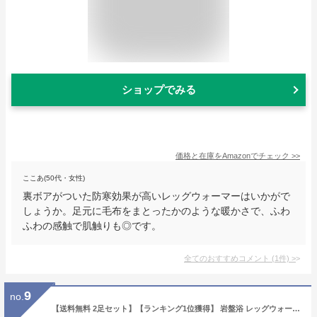
ショップでみる
価格と在庫を
Amazon
でチェック
>>
ここあ(50代・女性)
裏ボアがついた防寒効果が高いレッグウォーマーはいかがで
しょうか。足元に毛布をまとったかのような暖かさで、ふわ
ふわの感触で肌触りも◎です。
全てのおすすめコメント
(
1
件)
>
9
no.
【送料無料 2足セット】【ランキング1位獲得】 岩盤浴 レッグウォーマー 足 冷え 冷房対策 レディース メンズ ロング 睡眠 就寝 遠赤外線 日本製 レッグ ウォーマー あったかグッズプレゼント 暖かい 冷えとり 薄手 薄い 綿 足温 フリーサイズ 足元 冷え対策 北投石