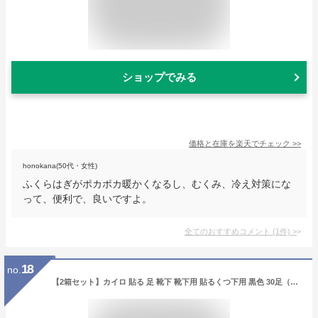
ショップでみる
価格と在庫を
楽天
でチェック
>>
honokana(50代・女性)
ふくらはぎがポカポカ暖かくなるし、むくみ、冷え対策にな
って、便利で、良いですよ。
全てのおすすめコメント
(
1
件)
>
18
no.
【2箱セット】カイロ 貼る 足 靴下 靴下用 貼るくつ下用 黒色 30足（15足×2） アイリスオーヤマ