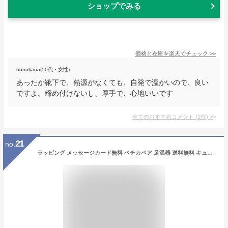
ショップでみる
価格と在庫を
楽天
でチェック
>>
honokana(50代・女性)
あったか靴下で、熱源がなくても、自発で温かいので、良い
ですよ。締め付けないし、厚手で、心地いいです
全てのおすすめコメント
(
1
件)
>
21
no.
ラッピング メッセージカード無料 ペチカベア 足温器 送料無料 キュービーズ 足温器 おすすめ 足元 あったかグッズ あったかグッズ ペチカベア 送料無料 フットウォーマー 足元 暖房 デスク 冬 あったかグッズ プレゼント