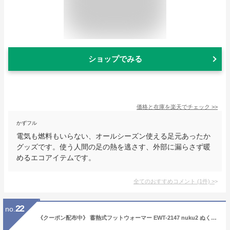
ショップでみる
価格と在庫を
楽天
でチェック
>>
かずフル
電気も燃料もいらない、オールシーズン使える足元あったか
グッズです。使う人間の足の熱を逃さす、外部に漏らさず暖
めるエコアイテムです。
全てのおすすめコメント
(
1
件)
>
22
no.
《クーポン配布中》 蓄熱式フットウォーマー EWT-2147 nuku2 ぬくぬく フットヒーター 湯タンポ 充電式湯たんぽ 電気 冷え対策 あったかグッズ カバー付き