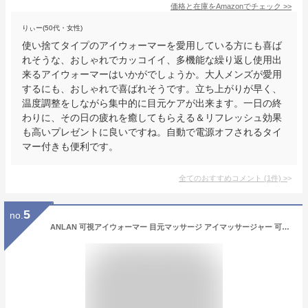
価格と在庫を
Amazon
でチェック
>>
りぃー(50代・女性)
使い捨てタイプのアイウォーマーを愛用している方にも喜ば
れそうな、おしゃれでカッコイイ、多機能な繰り返し使用出
来るアイウォーマーはいかがでしょうか。大人メンズが愛用
するにも、おしゃれで喜ばれそうです。立ち上がりが早く、
温度調整をしながら集中的に目元ケアが出来ます。一日の終
わりに、その日の疲れを癒してもらえる＆リフレッシュ効果
も高いプレゼントに良いですね。自動で電源オフされるタイ
マー付きも便利です。
全てのおすすめコメント
(
1
件)
>
5
no.
ANLAN 可視アイウォーマー 目元マッサージ アイマッサージャー 可視レンズ付き 4つモード 42℃温熱ケア 振動エステ エアマッサージ 音楽再生 USB充電 15分自動オフ 男女兼用 母の日 プレゼント ギフト 誕生日 父の日 敬老の日