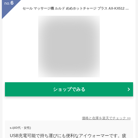
6
no.
セール マッサージ機 ルルド めめホットチャージ プラス AX-KX512 ホット アイマスク アイピロー アイウォーマー リラックス 癒し 疲れ目 携帯 充電 USB パソコン アテックス ラッピング無料 プレゼント ギフト 美容 健康 雑貨 送料無料
ショップでみる
価格と在庫を
楽天
でチェック
>>
s.i(40代・女性)
USB充電可能で持ち運びにも便利なアイウォーマーです。疲