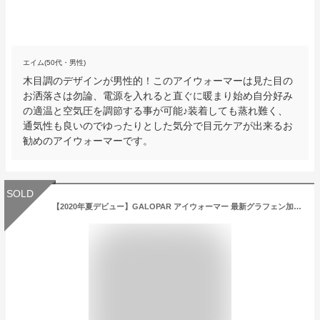
エイム(50代・男性)
木目調のデザインが男性的！このアイウォーマーは見た目の
お洒落さは勿論、電源を入れると直ぐに暖まり始め自分好み
の適温と空気圧を調節する事が可能♪装着しても蒸れ難く、
通気性も良いのでゆったりとした気分で目元ケアが出来るお
勧めのアイウォーマーです。
SOLD
【2020年夏デビュー】GALOPAR アイウォーマー 最新グラフェン加熱技術 目元エステ 液晶ディスプレイ Bluetooth USB充電 目もと 男女