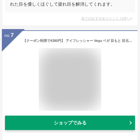
れた目を優しくほぐして疲れ目を解消してくれます。
全てのおすすめコメント
(
1
件)
>
7
no.
【クーポン利用で4380円】 アイフレッシャー Vega ベガ 目もと 目元 眼元 エステ 目 目元エステ 温感 指圧 音楽 機能搭載 エア ホット アイマスク コードレス 充電式 アイケア アイウォーマー ギフト プレゼント 女性 男性 クリスマス 誕生日
ショップでみる