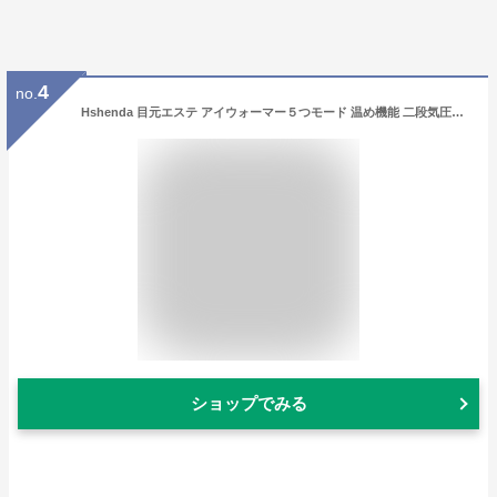
4
no.
Hshenda 目元エステ アイウォーマー５つモード 温め機能 二段気圧機能 Bluetooth音楽機能 15分タイマー 日本語音声放送 ホットアイマスク 目元美顔器 USB充電式 180度二つ折り 携帯便利 日本語説明書 プレゼント (炭素繊维)
ショップでみる