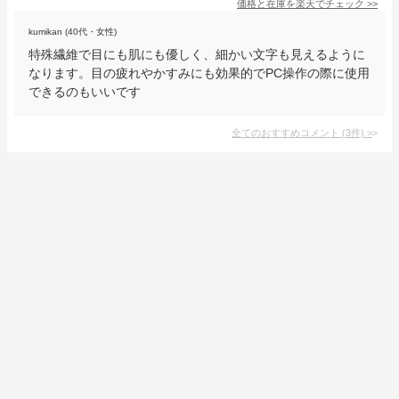
価格と在庫を
楽天
でチェック
>>
kumikan (40代・女性)
特殊繊維で目にも肌にも優しく、細かい文字も見えるように
なります。目の疲れやかすみにも効果的でPC操作の際に使用
できるのもいいです
全てのおすすめコメント
(
3
件)
>