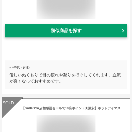
類似商品を探す
s.i(40代・女性)
優しいぬくもりで目の疲れや凝りをほぐしてくれます。血流
が良くなっておすすめです。
SOLD
【SAIKOYA店舗感謝セールで10倍ポイント★激安】ホットアイマスク アイウォーマー 目元ケア 目元エステ 目元美顔器 温度調節 空気圧調節 音量調節 Bluetooth 5つモード 180度二つ折り 温め USB充電 ギフト プレゼント 健康グッズ 健康器具