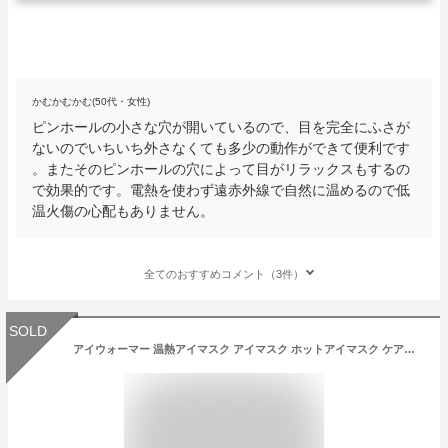
かむかむかむ(50代・女性)
ピンホールの小さな穴が開いているので、目を完全にふさが
ないのでいちいち外さなくても多少の動作ができて便利です
。またそのピンホールの穴によって目がリラックスもするの
で効果的です。電熱を使わず遠赤外線で自然に温めるので低
温火傷の心配もありません。
全てのおすすめコメント（3件）
SOLD
アイウォーマー 温熱アイマスク アイマスク ホットアイマスク ケアグッズ アイケア アイピロー リラクゼーション 安眠 目元ケア コードレス 繰り返し 送料無料 目の疲労 エアー加圧 バイブレーション機能 ヒート機能 音楽機能 持ち運び