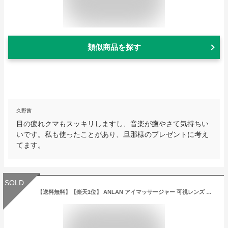
類似商品を探す
久野茜
目の疲れクマもスッキリしますし、音楽が癒やさて気持ちい
いです。私も使ったことがあり、旦那様のプレゼントに考え
てます。
SOLD
【送料無料】【楽天1位】 ANLAN アイマッサージャー 可視レンズ アイウォーマー目元 加圧 振動 温熱 音楽再生 15分自動オフ 目元エステ 快眠グッズ リラックス 目元ケア 疲れ目 目の疲れ アイケアグッズ