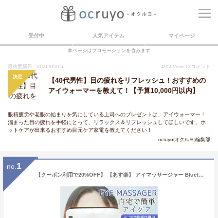
受付中
人気アイテム
マイページ
本ページはプロモーションを含みます
最終更新日：2026/05/15
4959
View
12
コメント
決定
【40代男性】目の疲れをリフレッシュ！おすすめの
アイウォーマーを教えて！【予算10,000円以内】
眼精疲労や老眼の始まりを気にしている上司へのプレゼントは、アイウォーマー！
溜まった目の疲れを手軽にとって、リラックス＆リフレッシュしてほしいです。ホ
ットケアが出来るおすすめ目元ケア家電を教えてください！
ocruyo(オクルヨ)編集部
1
no.
【クーポン利用で20%OFF】 【あす楽】 アイマッサージャー Bluetooth アイウォーマー 目元 マッサージャー 温熱 眼精疲労 コンパクト ホットアイマスク 疲れ目改善 快眠グッズ 安眠 ストレス解消 美容器 温め機能 音楽機能 通気性 USB充電 折り畳み式 プレゼント ギフト 白