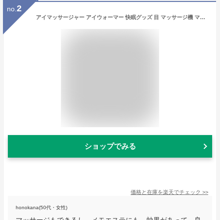
2
no.
アイマッサージャー アイウォーマー 快眠グッズ 目 マッサージ機 マッサージ アイマスク 安眠 目元エステ 目元マッサージャー アイマスクホット アイマッサージ 目元ケア 保湿 目の疲れ グッズ プレゼント 睡眠 目の下のたるみ 美顔器 眼精疲労 繰り返し使える ドライアイ
ショップでみる
価格と在庫を
楽天
でチェック
>>
honokana(50代・女性)
マッサージもできるし、メモエステにも、効果があって、良