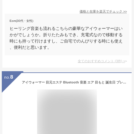
価格と在庫を
楽天
でチェック
>>
Eom(30代・女性)
ヒーリング音楽も流れるこちらの豪華なアイウォーマーはい
かがでしょうか。折りたたみもでき、充電式なので移動する
時にも持って行けますし、ご自宅でのんびりする時にも使え
、便利だと思います。
全てのおすすめコメント
(
3
件)
>
8
no.
アイウォーマー 目元エステ Bluetooth 音楽 エア 目もと 誕生日 プレゼント ギフト 男女兼用 目元ケア USB充電