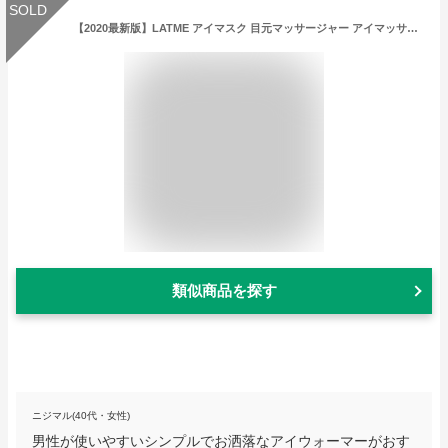
SOLD
【2020最新版】LATME アイマスク 目元マッサージャー アイマッサージ ほっとアイマスク 目元エステ アイウォーマー 温熱機能 振動機能 エア目元ケア USB充電 180度二つ折り 通気性 プレゼント ギフト 4つのモード
類似商品を探す
ニジマル(40代・女性)
男性が使いやすいシンプルでお洒落なアイウォーマーがおす