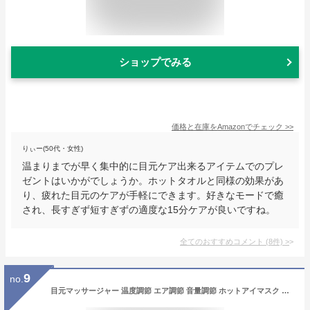
ショップでみる
価格と在庫を
Amazon
でチェック
>>
りぃー(50代・女性)
温まりまでが早く集中的に目元ケア出来るアイテムでのプレ
ゼントはいかがでしょうか。ホットタオルと同様の効果があ
り、疲れた目元のケアが手軽にできます。好きなモードで癒
され、長すぎず短すぎずの適度な15分ケアが良いですね。
全てのおすすめコメント
(
8
件)
>
9
no.
目元マッサージャー 温度調節 エア調節 音量調節 ホットアイマスク Bluetooth 多周波振動 グラフェン加熱 タイマー機能 眼精疲労 パソコン スマホ 目の疲れ ストレス解消 快眠 誕生日 結婚祝い クリスマス 贈り物